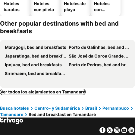
Hoteles
Hoteles
Hoteles de
Hoteles
baratos
con pileta
playa
con
estaciona
miento
Other popular destinations with bed and
breakfasts
Maragogi, bed and breakfasts
Porto de Galinhas, bed and breakfasts
Japaratinga, bed and breakfasts
São José da Coroa Grande, bed and breakfasts
Ipojuca, bed and breakfasts
Porto de Pedras, bed and breakfasts
Sirinhaém, bed and breakfasts
Ver todos los alojamientos en Tamandaré
Busca hoteles
Centro- y Sudamérica
Brasil
Pernambuco
Tamandaré
Bed and breakfast en Tamandaré
Facebook
Twitter
Insta
Yo