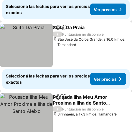
Seleccioná las fechas para ver los precios
Ver precios
exactos
Suite Da Praia
Compartir
Añadir a favoritos
/
Puntuación no disponible
São José da Coroa Grande, a 16.0 km de:
Tamandaré
Seleccioná las fechas para ver los precios
Ver precios
exactos
Pousada Ilha Meu Amor
Compartir
Añadir a favoritos
Proxima a Ilha de Santo
Aleixo
/
Puntuación no disponible
Sirinhaém, a 17.3 km de: Tamandaré