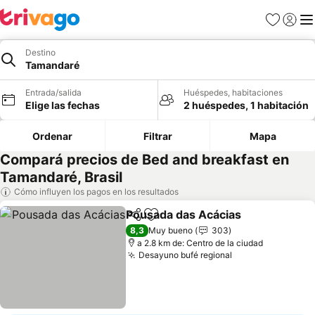
Favoritos
Iniciar 
Me
Destino
Tamandaré
Entrada/salida
Huéspedes, habitaciones
Elige las fechas
2 huéspedes, 1 habitación
Ordenar
Filtrar
Mapa
Compará precios de Bed and breakfast en
Tamandaré, Brasil
Cómo influyen los pagos en los resultados
Pousada das Acácias
Compartir
Añadir a favoritos
8,3
Muy bueno
303
a 2.8 km de: Centro de la ciudad
Desayuno bufé regional