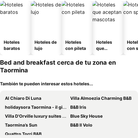
Hoteles
Hoteles de
Hoteles
Hoteles
Hote
baratos
lujo
con pileta
que
con 
aceptan
mascotas
Bed and breakfast cerca de tu zona en
Taormina
También te pueden interesar estos hoteles...
Al Chiaro Di Luna
Villa Almoezia Charming B&B
holidaysora Taormina - il giardino di Graziella
B&B Iris
Villa D'Orville luxury suites Taormina
Blue Sky House
Taormina’s Sun
B&B Il Volo
Quattro Torri B&B