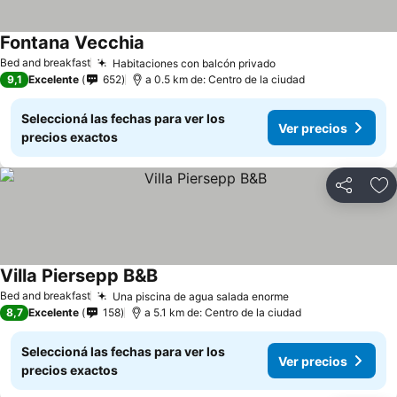
Fontana Vecchia
Bed and breakfast
Habitaciones con balcón privado
9,1
Excelente
652
a 0.5 km de: Centro de la ciudad
Seleccioná las fechas para ver los
Ver precios
precios exactos
Compartir
Añ
Villa Piersepp B&B
Bed and breakfast
Una piscina de agua salada enorme
8,7
Excelente
158
a 5.1 km de: Centro de la ciudad
Seleccioná las fechas para ver los
Ver precios
precios exactos