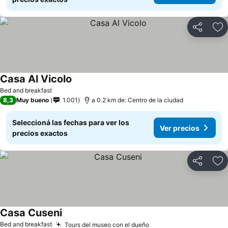
Compartir
Añ
Casa Al Vicolo
Bed and breakfast
8,3
Muy bueno
1.001
a 0.2 km de: Centro de la ciudad
Seleccioná las fechas para ver los
Ver precios
precios exactos
Compartir
Añ
Casa Cuseni
Bed and breakfast
Tours del museo con el dueño