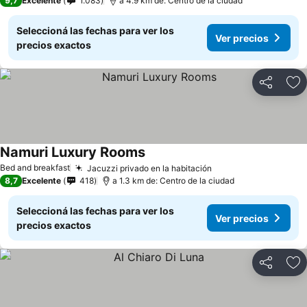
9,7
Excelente
1.083
a 4.9 km de: Centro de la ciudad
Seleccioná las fechas para ver los
Ver precios
precios exactos
Compartir
Añ
Namuri Luxury Rooms
Bed and breakfast
Jacuzzi privado en la habitación
8,7
Excelente
418
a 1.3 km de: Centro de la ciudad
Seleccioná las fechas para ver los
Ver precios
precios exactos
Compartir
Añ