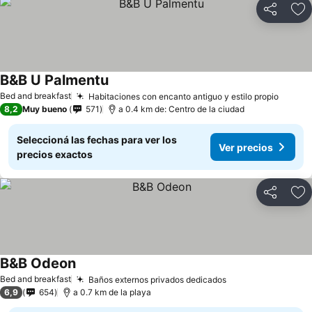
Compartir
Añ
B&B U Palmentu
Bed and breakfast
Habitaciones con encanto antiguo y estilo propio
8,2
Muy bueno
571
a 0.4 km de: Centro de la ciudad
Seleccioná las fechas para ver los
Ver precios
precios exactos
Compartir
Añ
B&B Odeon
Bed and breakfast
Baños externos privados dedicados
6,9
654
a 0.7 km de la playa