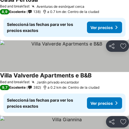
Bed and breakfast
Aventuras de esnórquel cerca
8,9
Excelente
138
a 0.7 km de: Centro de la ciudad
Seleccioná las fechas para ver los
Ver precios
precios exactos
Compartir
Añ
Villa Valverde Apartments e B&B
Bed and breakfast
Jardín privado encantador
9,7
Excelente
382
a 0.2 km de: Centro de la ciudad
Seleccioná las fechas para ver los
Ver precios
precios exactos
Compartir
Añ