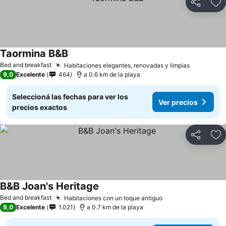
Compartir
Añ
Taormina B&B
Bed and breakfast
Habitaciones elegantes, renovadas y limpias
9,0
Excelente
464
a 0.6 km de la playa
Seleccioná las fechas para ver los
Ver precios
precios exactos
Compartir
Añ
B&B Joan's Heritage
Bed and breakfast
Habitaciones con un toque antiguo
9,0
Excelente
1.021
a 0.7 km de la playa