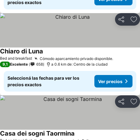
precios exactos
Compartir
Añ
Chiaro di Luna
Bed and breakfast
Cómodo aparcamiento privado disponible.
9,1
Excelente
658
a 0.6 km de: Centro de la ciudad
Seleccioná las fechas para ver los
Ver precios
precios exactos
Compartir
Añ
Casa dei sogni Taormina