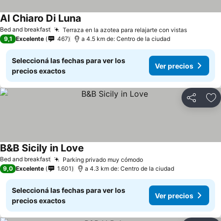
Al Chiaro Di Luna
Bed and breakfast
Terraza en la azotea para relajarte con vistas
9,1
Excelente
467
a 4.5 km de: Centro de la ciudad
Seleccioná las fechas para ver los
Ver precios
precios exactos
Compartir
Añ
B&B Sicily in Love
Bed and breakfast
Parking privado muy cómodo
9,0
Excelente
1.601
a 4.3 km de: Centro de la ciudad
Seleccioná las fechas para ver los
Ver precios
precios exactos