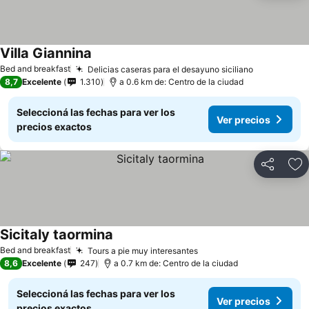
Villa Giannina
Bed and breakfast
Delicias caseras para el desayuno siciliano
8,7
Excelente
1.310
a 0.6 km de: Centro de la ciudad
Seleccioná las fechas para ver los
Ver precios
precios exactos
Compartir
Añ
Sicitaly taormina
Bed and breakfast
Tours a pie muy interesantes
8,6
Excelente
247
a 0.7 km de: Centro de la ciudad
Seleccioná las fechas para ver los
Ver precios
precios exactos