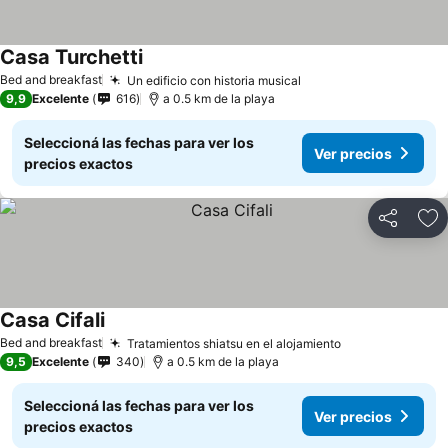
Casa Turchetti
Bed and breakfast
Un edificio con historia musical
9,9
Excelente
616
a 0.5 km de la playa
Seleccioná las fechas para ver los
Ver precios
precios exactos
Compartir
Añ
Casa Cifali
Bed and breakfast
Tratamientos shiatsu en el alojamiento
9,5
Excelente
340
a 0.5 km de la playa
Seleccioná las fechas para ver los
Ver precios
precios exactos