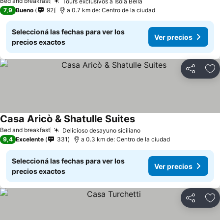
Bed and breakfast
Tours exclusivos a Isola Bella
7,9
Bueno
92
a 0.7 km de: Centro de la ciudad
Seleccioná las fechas para ver los
Ver precios
precios exactos
Compartir
Añ
Casa Aricò & Shatulle Suites
Bed and breakfast
Delicioso desayuno siciliano
9,4
Excelente
331
a 0.3 km de: Centro de la ciudad
Seleccioná las fechas para ver los
Ver precios
precios exactos
Compartir
Añ