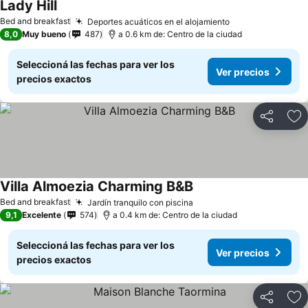
Lady Hill
Bed and breakfast
Deportes acuáticos en el alojamiento
8,0
Muy bueno
487
a 0.6 km de: Centro de la ciudad
Seleccioná las fechas para ver los
Ver precios
precios exactos
Compartir
Añ
Villa Almoezia Charming B&B
Bed and breakfast
Jardín tranquilo con piscina
9,1
Excelente
574
a 0.4 km de: Centro de la ciudad
Seleccioná las fechas para ver los
Ver precios
precios exactos
Compartir
Añ