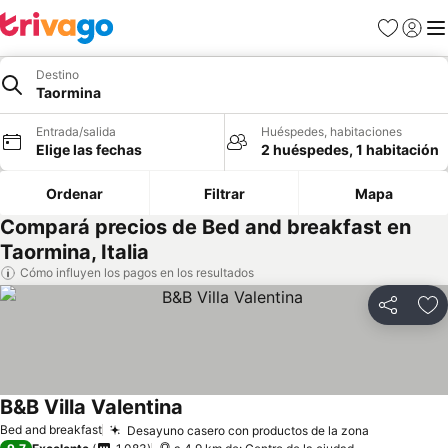
Favoritos
Iniciar 
Me
Destino
Taormina
Entrada/salida
Huéspedes, habitaciones
Elige las fechas
2 huéspedes, 1 habitación
Ordenar
Filtrar
Mapa
Compará precios de Bed and breakfast en
Taormina, Italia
Cómo influyen los pagos en los resultados
Compartir
Añ
B&B Villa Valentina
Bed and breakfast
Desayuno casero con productos de la zona