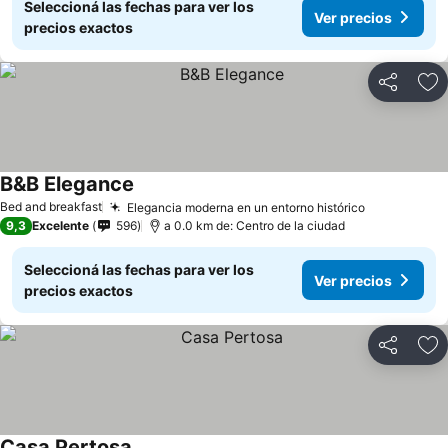
Seleccioná las fechas para ver los
Ver precios
precios exactos
Compartir
Añ
B&B Elegance
Bed and breakfast
Elegancia moderna en un entorno histórico
9,3
Excelente
596
a 0.0 km de: Centro de la ciudad
Seleccioná las fechas para ver los
Ver precios
precios exactos
Compartir
Añ
Casa Pertosa