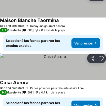
Maison Blanche Taormina
Bed and breakfast
Desayuno gourmet casero
9,7
Excelente
688
a 0.4 km de la playa
Seleccioná las fechas para ver los
Ver precios
precios exactos
Compartir
Añ
Casa Aurora
Bed and breakfast
Patios privados para relajarte al aire libre
9,1
Excelente
598
a 0.7 km de la playa
Seleccioná las fechas para ver los
Ver precios