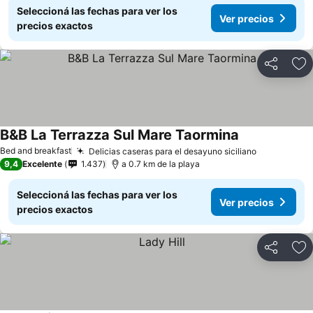
Seleccioná las fechas para ver los
Ver precios
precios exactos
Compartir
Añ
B&B La Terrazza Sul Mare Taormina
Bed and breakfast
Delicias caseras para el desayuno siciliano
9,4
Excelente
1.437
a 0.7 km de la playa
Seleccioná las fechas para ver los
Ver precios
precios exactos
Compartir
Añ