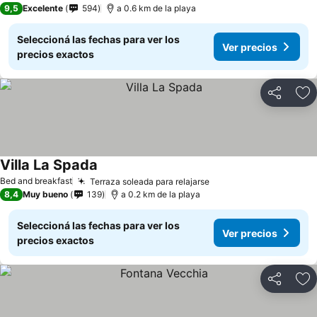
9,5
Excelente
594
a 0.6 km de la playa
Seleccioná las fechas para ver los
Ver precios
precios exactos
Compartir
Añ
Villa La Spada
Bed and breakfast
Terraza soleada para relajarse
8,4
Muy bueno
139
a 0.2 km de la playa
Seleccioná las fechas para ver los
Ver precios
precios exactos
Compartir
Añ