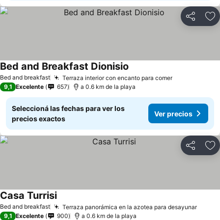
Compartir
Añ
Bed and Breakfast Dionisio
Bed and breakfast
Terraza interior con encanto para comer
9,1
Excelente
657
a 0.6 km de la playa
Seleccioná las fechas para ver los
Ver precios
precios exactos
Compartir
Añ
Casa Turrisi
Bed and breakfast
Terraza panorámica en la azotea para desayunar
9,1
Excelente
900
a 0.6 km de la playa