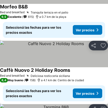
Morfeo B&B
Bed and breakfast
Tranquila terraza en el patio
9,5
Excelente
615
a 0.7 km de la playa
Seleccioná las fechas para ver los
Ver precios
precios exactos
Compartir
Añ
Caffè Nuovo 2 Holiday Rooms
Bed and breakfast
Deliciosa rosticceria siciliana
8,4
Muy bueno
158
a 4.1 km de: Centro de la ciudad
Seleccioná las fechas para ver los
Ver precios
precios exactos