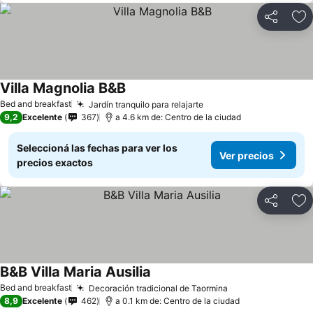
Compartir
Añ
Villa Magnolia B&B
Bed and breakfast
Jardín tranquilo para relajarte
9,2
Excelente
367
a 4.6 km de: Centro de la ciudad
Seleccioná las fechas para ver los
Ver precios
precios exactos
Compartir
Añ
B&B Villa Maria Ausilia
Bed and breakfast
Decoración tradicional de Taormina
8,9
Excelente
462
a 0.1 km de: Centro de la ciudad