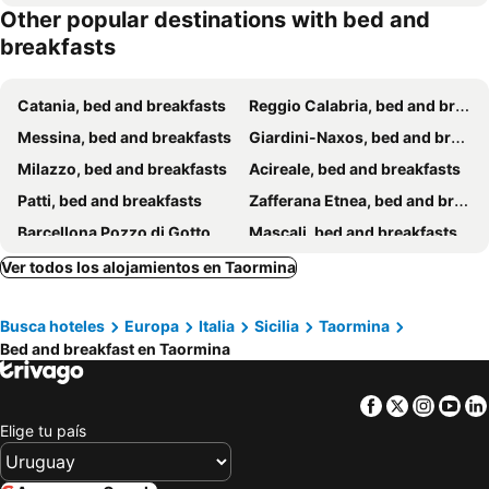
Other popular destinations with bed and
breakfasts
Catania, bed and breakfasts
Reggio Calabria, bed and breakfasts
Messina, bed and breakfasts
Giardini-Naxos, bed and breakfasts
Milazzo, bed and breakfasts
Acireale, bed and breakfasts
Patti, bed and breakfasts
Zafferana Etnea, bed and breakfasts
Barcellona Pozzo di Gotto, bed and breakfasts
Mascali, bed and breakfasts
Giarre, bed and breakfasts
Aci Castello, bed and breakfasts
Ver todos los alojamientos en Taormina
Acitrezza, bed and breakfasts
Pedara, bed and breakfasts
Busca hoteles
Europa
Italia
Sicilia
Taormina
Nicolosi, bed and breakfasts
Milo, bed and breakfasts
Bed and breakfast en Taormina
Gioiosa Marea, bed and breakfasts
Oliveri, bed and breakfasts
Motta Sant'Anastasia, bed and breakfasts
San Filippo del Mela, bed and breakfasts
Facebook
Twitter
Insta
Yo
Castiglione di Sicilia, bed and breakfasts
San Giovanni la Punta, bed and breakfasts
Elige tu país
Letojanni, bed and breakfasts
Calatabiano, bed and breakfasts
Santa Teresa di Riva, bed and breakfasts
Aci Sant'Antonio, bed and breakfasts