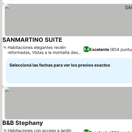
SANMARTINO SUITE
Habitaciones elegantes recién
Excelente
(804 puntu
9,4
reformadas, Vistas a la montaña desde
tu habitación
Seleccioná las fechas para ver los precios exactos
B&B Stephany
Habitaciones con acceso a jardín