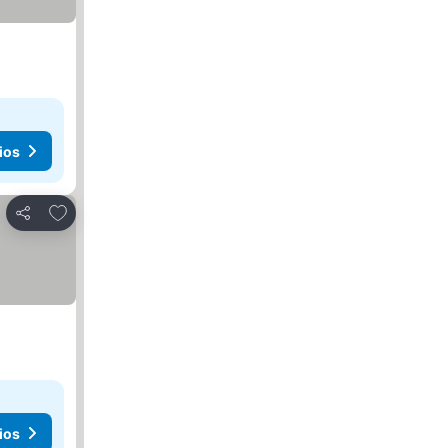
ios
Añadir a favoritos
Compartir
ios