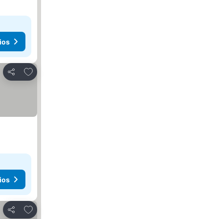
ios
Añadir a favoritos
Compartir
ios
Añadir a favoritos
Compartir