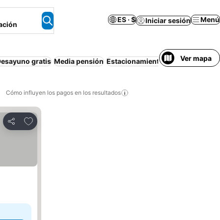
ES · $
Menú
Iniciar sesión
ación
Ver mapa
esayuno gratis
Media pensión
Estacionamiento
Departamento 
Cómo influyen los pagos en los resultados
Añadir a favoritos
Compartir