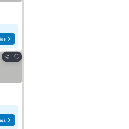
ios
Añadir a favoritos
Compartir
ios