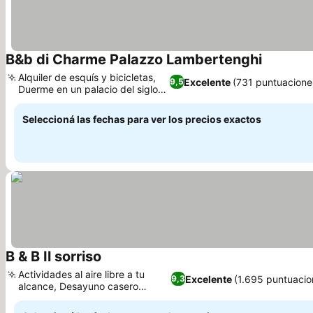
B&b di Charme Palazzo Lambertenghi
Alquiler de esquís y bicicletas,
Excelente
(731 puntuacione
9,5
Duerme en un palacio del siglo
XV
Seleccioná las fechas para ver los precios exactos
B & B Il sorriso
Actividades al aire libre a tu
Excelente
(1.695 puntuacio
9,3
alcance, Desayuno casero
excepcional