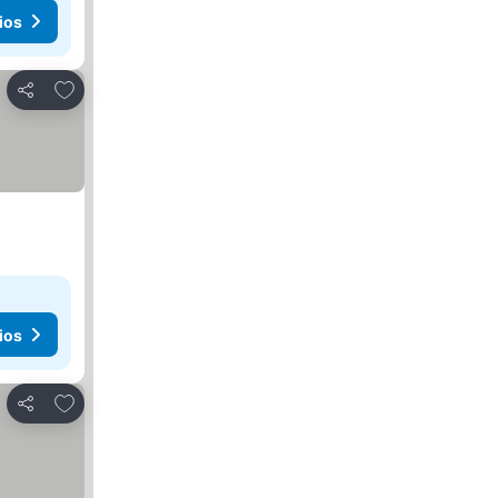
ios
Añadir a favoritos
Compartir
ios
Añadir a favoritos
Compartir