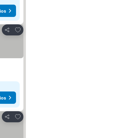
ios
Añadir a favoritos
Compartir
ios
Añadir a favoritos
Compartir