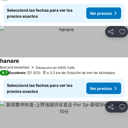
Seleccioná las fechas para ver los
Ver precios
precios exactos
Compartir
Añ
hanare
Bed and breakfast
Desayuno en HAGI Cafe
9,7
Excelente
622
a 3.2 km de: Estación de tren de Akihabara
Seleccioná las fechas para ver los
Ver precios
precios exactos
Compartir
Añ