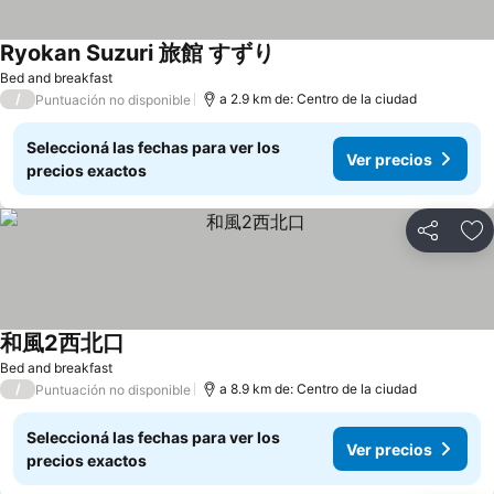
Ryokan Suzuri 旅館 すずり
Bed and breakfast
/
a 2.9 km de: Centro de la ciudad
Puntuación no disponible
Seleccioná las fechas para ver los
Ver precios
precios exactos
Compartir
Añ
和風2西北口
Bed and breakfast
/
a 8.9 km de: Centro de la ciudad
Puntuación no disponible
Seleccioná las fechas para ver los
Ver precios
precios exactos