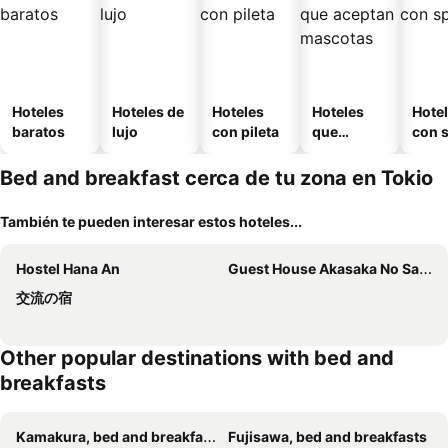
Hoteles
Hoteles de
Hoteles
Hoteles
Hote
baratos
lujo
con pileta
que
con 
aceptan
mascotas
Bed and breakfast cerca de tu zona en Tokio
También te pueden interesar estos hoteles...
Hostel Hana An
Guest House Akasaka No Sato Tokyo - Women Only
交流の宿
Other popular destinations with bed and
breakfasts
Kamakura, bed and breakfasts
Fujisawa, bed and breakfasts