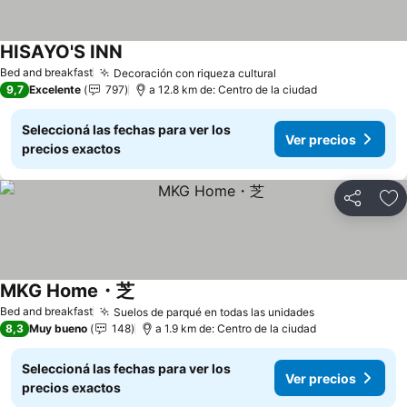
HISAYO'S INN
Bed and breakfast
Decoración con riqueza cultural
9,7
Excelente
797
a 12.8 km de: Centro de la ciudad
Seleccioná las fechas para ver los
Ver precios
precios exactos
Compartir
Añ
MKG Home・芝
Bed and breakfast
Suelos de parqué en todas las unidades
8,3
Muy bueno
148
a 1.9 km de: Centro de la ciudad
Seleccioná las fechas para ver los
Ver precios
precios exactos