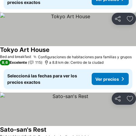
precios exactos
Compartir
Añ
Tokyo Art House
Bed and breakfast
Configuraciones de habitaciones para familias y grupos
8,6
Excelente
115
a 8.8 km de: Centro de la ciudad
Seleccioná las fechas para ver los
Ver precios
precios exactos
Compartir
Añ
Sato-san's Rest