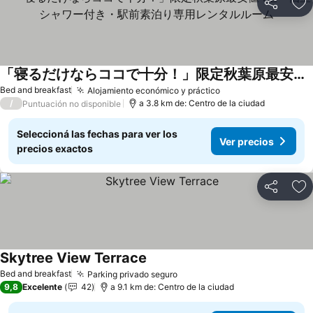
Compartir
Añ
「寝るだけならココで十分！」限定秋葉原最安値4室・個室シャワー付き・駅前素泊り専用レンタルルーム
Bed and breakfast
Alojamiento económico y práctico
/
a 3.8 km de: Centro de la ciudad
Puntuación no disponible
Seleccioná las fechas para ver los
Ver precios
precios exactos
Compartir
Añ
Skytree View Terrace
Bed and breakfast
Parking privado seguro
9,8
Excelente
42
a 9.1 km de: Centro de la ciudad