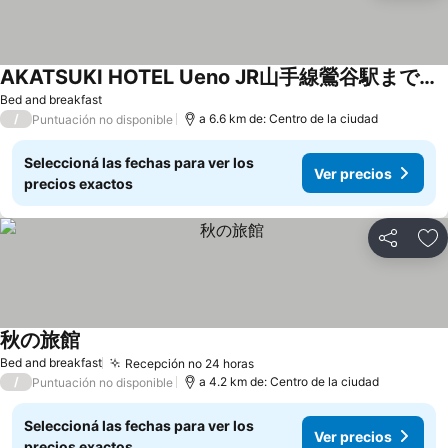
AKATSUKI HOTEL Ueno JR山手線鶯谷駅まで徒歩3分 成田空港直行 新宿渋谷直通
Bed and breakfast
/
a 6.6 km de: Centro de la ciudad
Puntuación no disponible
Seleccioná las fechas para ver los
Ver precios
precios exactos
Compartir
Añ
秋の旅館
Bed and breakfast
Recepción no 24 horas
/
a 4.2 km de: Centro de la ciudad
Puntuación no disponible
Seleccioná las fechas para ver los
Ver precios
precios exactos