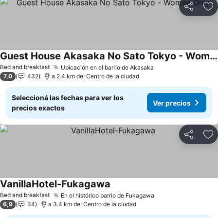
Compartir
Añ
Guest House Akasaka No Sato Tokyo - Women Only
Bed and breakfast
Ubicación en el barrio de Akasaka
7,0
432
a 2.4 km de: Centro de la ciudad
Seleccioná las fechas para ver los
Ver precios
precios exactos
Compartir
Añ
VanillaHotel-Fukagawa
Bed and breakfast
En el histórico barrio de Fukagawa
6,9
34
a 3.4 km de: Centro de la ciudad