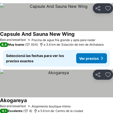
Compartir
Añ
Capsule And Sauna New Wing
Bed and breakfast
Piscina de agua fría grande y apta para nadar
8,4
Muy bueno
934
a 3.6 km de: Estación de tren de Akihabara
Seleccioná las fechas para ver los
Ver precios
precios exactos
Compartir
Añ
Akogareya
Bed and breakfast
Alojamiento boutique íntimo
9,1
Excelente
8
a 5.6 km de: Centro de la ciudad