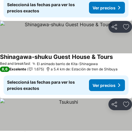
Seleccioná las fechas para ver los
Ver precios
precios exactos
Compartir
Añ
Shinagawa-shuku Guest House & Tours
Bed and breakfast
El animado barrio de Kita-Shinagawa
8,6
Excelente
1.675
a 5.4 km de: Estación de tren de Shibuya
Seleccioná las fechas para ver los
Ver precios
precios exactos
Compartir
Añ