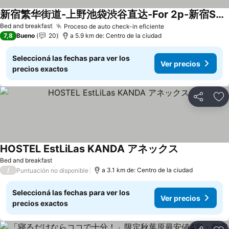
新宿繁华街道-上野池袋渋谷直达-For 2p-新宿Shinjuku徒步10分
Bed and breakfast
Proceso de auto check-in eficiente
7,8
Bueno
20
a 5.9 km de: Centro de la ciudad
Seleccioná las fechas para ver los
Ver precios
precios exactos
Compartir
Añ
HOSTEL EstLiLas KANDA アネックス
Bed and breakfast
/
a 3.1 km de: Centro de la ciudad
Puntuación no disponible
Seleccioná las fechas para ver los
Ver precios
precios exactos