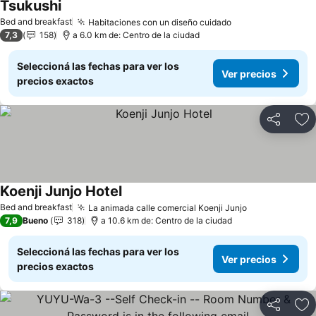
Tsukushi
Bed and breakfast
Habitaciones con un diseño cuidado
7,3
158
a 6.0 km de: Centro de la ciudad
Seleccioná las fechas para ver los
Ver precios
precios exactos
Compartir
Añ
Koenji Junjo Hotel
Bed and breakfast
La animada calle comercial Koenji Junjo
7,9
Bueno
318
a 10.6 km de: Centro de la ciudad
Seleccioná las fechas para ver los
Ver precios
precios exactos
Compartir
Añ