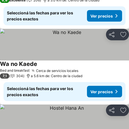
8,8
Excelente
206
a 5.0 km de: Centro de la ciudad
Seleccioná las fechas para ver los
Ver precios
precios exactos
Compartir
Añ
Wa no Kaede
Bed and breakfast
Cerca de servicios locales
7,1
304
a 5.6 km de: Centro de la ciudad
Seleccioná las fechas para ver los
Ver precios
precios exactos
Compartir
Añ