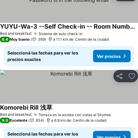
YUYU-Wa-3 --Self Check-in -- Room Number & Password is in the following email
Bed and breakfast
Sistema de auto check-in
8,4
Muy bueno
369
a 11.1 km de: Centro de la ciudad
Seleccioná las fechas para ver los
Ver precios
precios exactos
Compartir
Añ
Komorebi Rill 浅草
Bed and breakfast
Terraza en la azotea con vistas al Skytree
9,0
Excelente
834
a 6.9 km de: Centro de la ciudad
Seleccioná las fechas para ver los
Ver precios