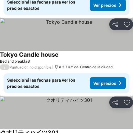
Seleccioná las fechas para ver los
Ver precios
precios exactos
Compartir
Añ
Tokyo Candle house
Bed and breakfast
/
a 3.7 km de: Centro de la ciudad
Puntuación no disponible
Seleccioná las fechas para ver los
Ver precios
precios exactos
Compartir
Añ
クオリティハイツ301