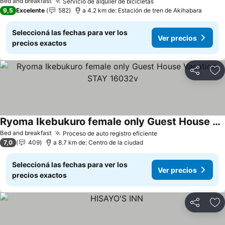
Bed and breakfast
Servicio de alquiler de bicicletas
9,5
Excelente
582
a 4.2 km de: Estación de tren de Akihabara
Seleccioná las fechas para ver los
Ver precios
precios exactos
Compartir
Añ
Ryoma Ikebukuro female only Guest House Vacation STAY 16032v
Bed and breakfast
Proceso de auto registro eficiente
7,0
409
a 8.7 km de: Centro de la ciudad
Seleccioná las fechas para ver los
Ver precios
precios exactos
Compartir
Añ