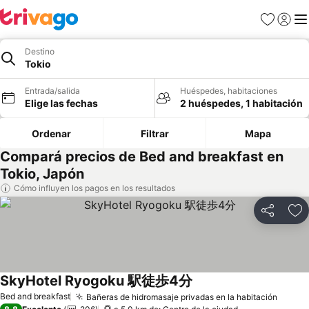
Favoritos
Iniciar 
Me
Destino
Tokio
Entrada/salida
Huéspedes, habitaciones
Elige las fechas
2 huéspedes, 1 habitación
Ordenar
Filtrar
Mapa
Compará precios de Bed and breakfast en
Tokio, Japón
Cómo influyen los pagos en los resultados
Compartir
Añ
SkyHotel Ryogoku 駅徒歩4分
Bed and breakfast
Bañeras de hidromasaje privadas en la habitación