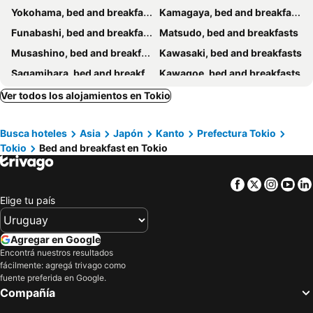
Yokohama, bed and breakfasts
Kamagaya, bed and breakfasts
Funabashi, bed and breakfasts
Matsudo, bed and breakfasts
Musashino, bed and breakfasts
Kawasaki, bed and breakfasts
Sagamihara, bed and breakfasts
Kawagoe, bed and breakfasts
Urayasu, bed and breakfasts
Chigasaki, bed and breakfasts
Ver todos los alojamientos en Tokio
Kimitsu, bed and breakfasts
Yamato, bed and breakfasts
Busca hoteles
Asia
Japón
Kanto
Prefectura Tokio
Zushi, bed and breakfasts
Hayama, bed and breakfasts
Tokio
Bed and breakfast en Tokio
Hachioji, bed and breakfasts
Kasukabe, bed and breakfasts
Joso, bed and breakfasts
Nishi-Tokyo, bed and breakfasts
Facebook
Twitter
Insta
Yo
Ichihara, bed and breakfasts
Ichikawa, bed and breakfasts
Elige tu país
Chiba, bed and breakfasts
Fuchu, bed and breakfasts
Yokosuka, bed and breakfasts
Niiza, bed and breakfasts
Agregar en Google
Encontrá nuestros resultados
Futtsu, bed and breakfasts
Inagi, bed and breakfasts
fácilmente: agregá trivago como
Kawaguchi, bed and breakfasts
Matsubushi, bed and breakfasts
fuente preferida en Google.
Compañía
Yashio, bed and breakfasts
Saitama, bed and breakfasts