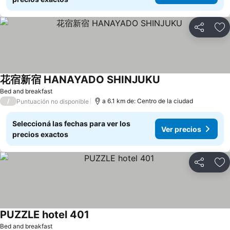
Compartir
Añ
花宿新宿 HANAYADO SHINJUKU
Bed and breakfast
/
a 6.1 km de: Centro de la ciudad
Puntuación no disponible
Seleccioná las fechas para ver los
Ver precios
precios exactos
Compartir
Añ
PUZZLE hotel 401
Bed and breakfast