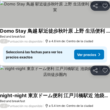
Compartir
Añ
Domo Stay 鳥越 駅近徒歩秋叶原 上野 生活便利 周辺施設充実
Bed and breakfast
/
a 4.6 km de: Centro de la ciudad
Puntuación no disponible
Seleccioná las fechas para ver los
Ver precios
precios exactos
Compartir
Añ
night-night 東京ドーム便利 江戸川橋駅近 池袋銀座直通 商店街徒歩圏内
Bed and breakfast
/
a 5.4 km de: Centro de la ciudad
Puntuación no disponible