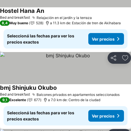
Hostel Hana An
Bed and breakfast
Relajación en el jardín y la terraza
8,4
Muy bueno
528
a 11.3 km de: Estación de tren de Akihabara
Seleccioná las fechas para ver los
Ver precios
precios exactos
Compartir
Añ
bmj Shinjuku Okubo
Bed and breakfast
Balcones privados en apartamentos seleccionados
9,1
Excelente
677
a 7.0 km de: Centro de la ciudad
Seleccioná las fechas para ver los
Ver precios
precios exactos