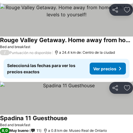
Compartir
Añ
Rouge Valley Getaway. Home away from home with two levels to yourself!
Bed and breakfast
/
a 24.4 km de: Centro de la ciudad
Puntuación no disponible
Seleccioná las fechas para ver los
Ver precios
precios exactos
Compartir
Añ
Spadina 11 Guesthouse
Bed and breakfast
8,0
Muy bueno
11
a 0.8 km de: Museo Real de Ontario