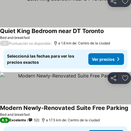
Compartir
Añ
Quiet King Bedroom near DT Toronto
Bed and breakfast
/
a 1.6 km de: Centro de la ciudad
Puntuación no disponible
Seleccioná las fechas para ver los
Ver precios
precios exactos
Compartir
Añ
Modern Newly-Renovated Suite Free Parking
Bed and breakfast
8,5
Excelente
52
a 17.5 km de: Centro de la ciudad