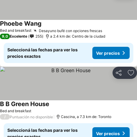
Phoebe Wang
Bed and breakfast
Desayuno bufé con opciones frescas
9,0
Excelente
255
a 2.4 km de: Centro de la ciudad
Seleccioná las fechas para ver los
Ver precios
precios exactos
Compartir
Añ
B B Green House
Bed and breakfast
/
Cascina, a 7.3 km de: Toronto
Puntuación no disponible
Seleccioná las fechas para ver los
Ver precios
precios exactos