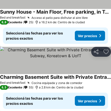
Sunny House - Main Floor, Free parking, in Toronto
Bed and breakfast
Acceso al patio para disfrutar al aire libre
8,8
Excelente
25
a 16.2 km de: Centro de la ciudad
Seleccioná las fechas para ver los
Ver precios
precios exactos
Compartir
Añ
Charming Basement Suite with Private Entrance Near Subway, Koreatown & UofT
Bed and breakfast
Cocina equipada y zona de comedor
8,5
Excelente
55
a 2.8 km de: Centro de la ciudad
Seleccioná las fechas para ver los
Ver precios
precios exactos