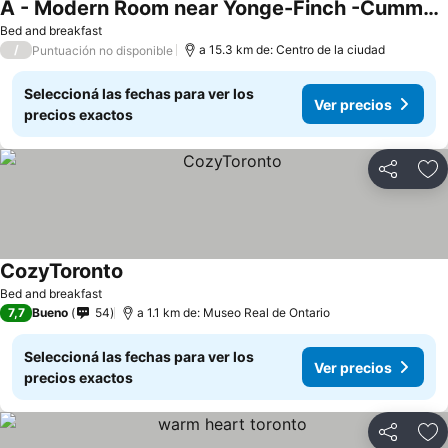
A - Modern Room near Yonge-Finch -Cummer Grand Residence
Bed and breakfast
/
a 15.3 km de: Centro de la ciudad
Puntuación no disponible
Seleccioná las fechas para ver los
Ver precios
precios exactos
Compartir
Añ
CozyToronto
Bed and breakfast
7,7
Bueno
54
a 1.1 km de: Museo Real de Ontario
Seleccioná las fechas para ver los
Ver precios
precios exactos
Compartir
Añ