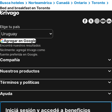
Busca hoteles
Norteamérica
Canadá
Ontario
Toronto
Bed and breakfast en Toronto
Facebook
Twitter
Insta
Yo
Elige tu país
Agregar en Google
Encontrá nuestros resultados
fácilmente: agregá trivago como
fuente preferida en Google.
Compañía
Nuestros productos
Términos y políticas
Ayuda
Iniciá sesión y accedé a beneficios