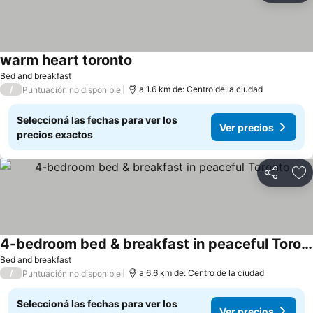
warm heart toronto
Bed and breakfast
/
a 1.6 km de: Centro de la ciudad
Puntuación no disponible
Seleccioná las fechas para ver los
Ver precios
precios exactos
Compartir
Añ
4-bedroom bed & breakfast in peaceful Toronto
Bed and breakfast
/
a 6.6 km de: Centro de la ciudad
Puntuación no disponible
Seleccioná las fechas para ver los
Ver precios