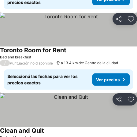
precios exactos
Compartir
Añ
Toronto Room for Rent
Bed and breakfast
/
a 13.4 km de: Centro de la ciudad
Puntuación no disponible
Seleccioná las fechas para ver los
Ver precios
precios exactos
Compartir
Añ
Clean and Quit