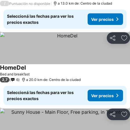
/
a 13.0 km de: Centro de la ciudad
Puntuación no disponible
Seleccioná las fechas para ver los
Ver precios
precios exactos
Compartir
Añ
HomeDel
Bed and breakfast
2,7
6
a 20.0 km de: Centro de la ciudad
Seleccioná las fechas para ver los
Ver precios
precios exactos
Compartir
Añ