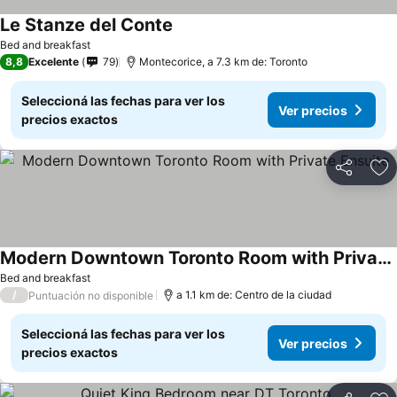
Le Stanze del Conte
Bed and breakfast
8,8
Excelente
79
Montecorice, a 7.3 km de: Toronto
Seleccioná las fechas para ver los
Ver precios
precios exactos
Compartir
Añ
Modern Downtown Toronto Room with Private Ensuite
Bed and breakfast
/
a 1.1 km de: Centro de la ciudad
Puntuación no disponible
Seleccioná las fechas para ver los
Ver precios
precios exactos