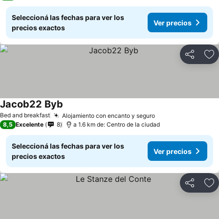
Seleccioná las fechas para ver los
Ver precios
precios exactos
Compartir
Añ
Jacob22 Byb
Bed and breakfast
Alojamiento con encanto y seguro
8,5
Excelente
8
a 1.6 km de: Centro de la ciudad
Seleccioná las fechas para ver los
Ver precios
precios exactos
Compartir
Añ