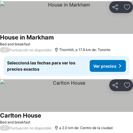
Compartir
Añ
House in Markham
Bed and breakfast
/
Thornhill, a 17.9 km de: Toronto
Puntuación no disponible
Seleccioná las fechas para ver los
Ver precios
precios exactos
Compartir
Añ
Carlton House
Bed and breakfast
/
a 2.0 km de: Centro de la ciudad
Puntuación no disponible