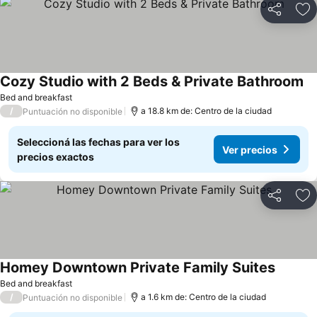
Compartir
Añ
Cozy Studio with 2 Beds & Private Bathroom
Bed and breakfast
/
a 18.8 km de: Centro de la ciudad
Puntuación no disponible
Seleccioná las fechas para ver los
Ver precios
precios exactos
Compartir
Añ
Homey Downtown Private Family Suites
Bed and breakfast
/
a 1.6 km de: Centro de la ciudad
Puntuación no disponible