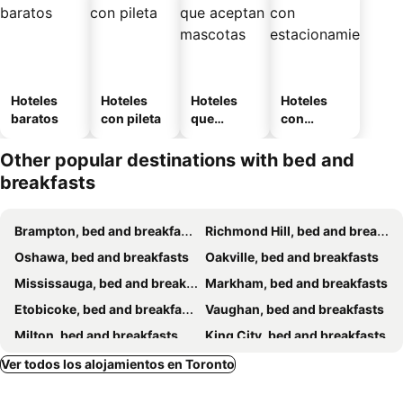
Hoteles
Hoteles
Hoteles
Hoteles
baratos
con pileta
que
con
aceptan
estaciona
mascotas
miento
Other popular destinations with bed and
breakfasts
Brampton, bed and breakfasts
Richmond Hill, bed and breakfasts
Oshawa, bed and breakfasts
Oakville, bed and breakfasts
Mississauga, bed and breakfasts
Markham, bed and breakfasts
Etobicoke, bed and breakfasts
Vaughan, bed and breakfasts
Milton, bed and breakfasts
King City, bed and breakfasts
Thornhill, bed and breakfasts
Caledon East, bed and breakfasts
Ver todos los alojamientos en Toronto
Aurora, bed and breakfasts