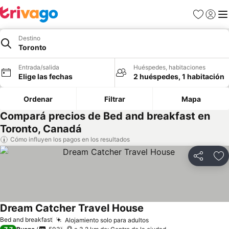
Favoritos
Iniciar 
Me
Destino
Toronto
Entrada/salida
Huéspedes, habitaciones
Elige las fechas
2 huéspedes, 1 habitación
Ordenar
Filtrar
Mapa
Compará precios de Bed and breakfast en
Toronto, Canadá
Cómo influyen los pagos en los resultados
Compartir
Añ
Dream Catcher Travel House
Bed and breakfast
Alojamiento solo para adultos