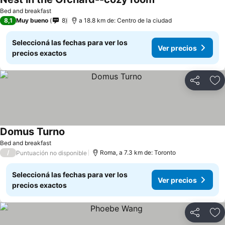
Bed and breakfast
8,1
Muy bueno
8
a 18.8 km de: Centro de la ciudad
Seleccioná las fechas para ver los
Ver precios
precios exactos
Compartir
Añ
Domus Turno
Bed and breakfast
/
Roma, a 7.3 km de: Toronto
Puntuación no disponible
Seleccioná las fechas para ver los
Ver precios
precios exactos
Compartir
Añ