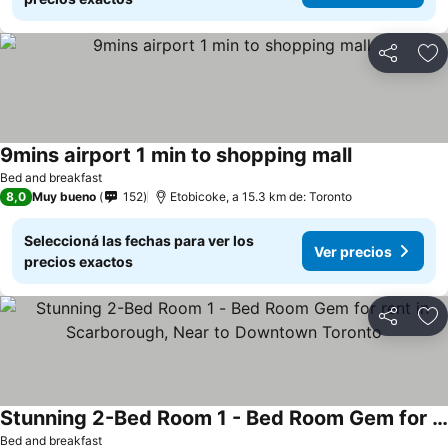
Compartir
Añ
9mins airport 1 min to shopping mall
Bed and breakfast
8,0
Muy bueno
152
Etobicoke, a 15.3 km de: Toronto
Seleccioná las fechas para ver los
Ver precios
precios exactos
Compartir
Añ
Stunning 2-Bed Room 1 - Bed Room Gem for rent in Scarborough, Near to Downtown Toronto
Bed and breakfast