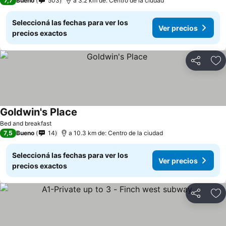
7,7
Bueno
503
a 3.2 km de: Centro de la ciudad
Seleccioná las fechas para ver los
Ver precios
precios exactos
Compartir
Añ
Goldwin's Place
Bed and breakfast
7,5
Bueno
14
a 10.3 km de: Centro de la ciudad
Seleccioná las fechas para ver los
Ver precios
precios exactos
Compartir
Añ