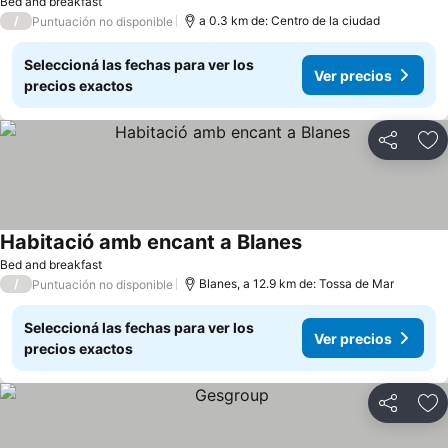
Bed and breakfast
/
a 0.3 km de: Centro de la ciudad
Puntuación no disponible
Seleccioná las fechas para ver los
Ver precios
precios exactos
Compartir
Añ
Habitació amb encant a Blanes
Bed and breakfast
/
Blanes, a 12.9 km de: Tossa de Mar
Puntuación no disponible
Seleccioná las fechas para ver los
Ver precios
precios exactos
Compartir
Añ