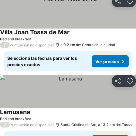
Compartir
Añ
Villa Joan Tossa de Mar
Bed and breakfast
/
a 0.2 km de: Centro de la ciudad
Puntuación no disponible
Seleccioná las fechas para ver los
Ver precios
precios exactos
Compartir
Añ
Lamusana
Bed and breakfast
/
Santa Cristina de Aro, a 13.4 km de: Tossa de Mar
Puntuación no disponible