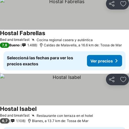
Compartir
Añ
Hostal Fabrellas
Bed and breakfast
Cocina regional casera y auténtica
7,8
Bueno
1.488
Caldas de Malavella, a 16.6 km de: Tossa de Mar
Seleccioná las fechas para ver los
Ver precios
precios exactos
Compartir
Añ
Hostal Isabel
Bed and breakfast
Restaurante con terraza en el hotel
6,7
1.108
Blanes, a 13.7 km de: Tossa de Mar