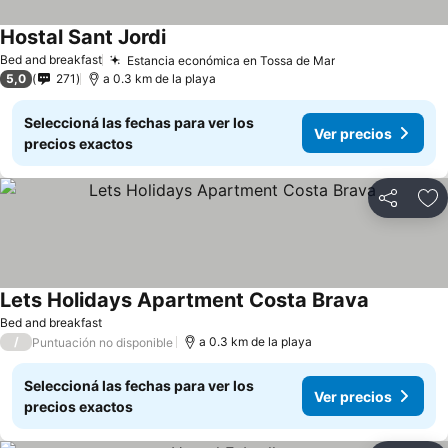
Hostal Sant Jordi
Bed and breakfast
Estancia económica en Tossa de Mar
5,0
271
a 0.3 km de la playa
Seleccioná las fechas para ver los
Ver precios
precios exactos
Compartir
Añ
Lets Holidays Apartment Costa Brava
Bed and breakfast
/
a 0.3 km de la playa
Puntuación no disponible
Seleccioná las fechas para ver los
Ver precios
precios exactos