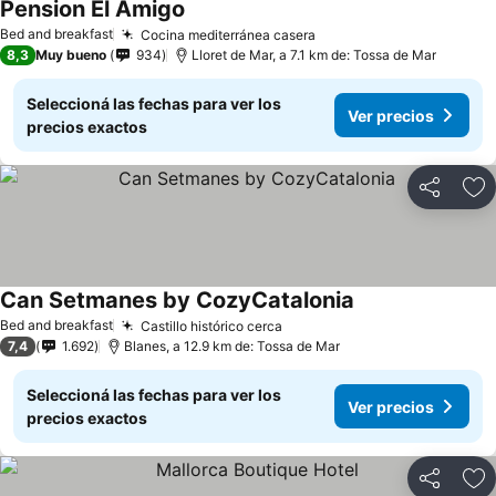
Pension El Amigo
Bed and breakfast
Cocina mediterránea casera
8,3
Muy bueno
934
Lloret de Mar, a 7.1 km de: Tossa de Mar
Seleccioná las fechas para ver los
Ver precios
precios exactos
Compartir
Añ
Can Setmanes by CozyCatalonia
Bed and breakfast
Castillo histórico cerca
7,4
1.692
Blanes, a 12.9 km de: Tossa de Mar
Seleccioná las fechas para ver los
Ver precios
precios exactos
Compartir
Añ