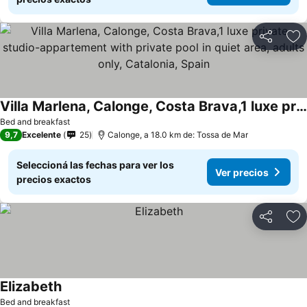
Compartir
Añ
Villa Marlena, Calonge, Costa Brava,1 luxe private studio-appartement with private pool in quiet area, adults only, Catalonia, Spain
Bed and breakfast
9,7
Excelente
25
Calonge, a 18.0 km de: Tossa de Mar
Seleccioná las fechas para ver los
Ver precios
precios exactos
Compartir
Añ
Elizabeth
Bed and breakfast