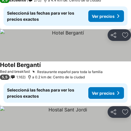
9,5
Excelente
272
a 4.4 km de: Centro de la ciudad
Seleccioná las fechas para ver los
Ver precios
precios exactos
Compartir
Añ
Hotel Bergantí
Bed and breakfast
Restaurante español para toda la familia
5,5
1.162
a 0.2 km de: Centro de la ciudad
Seleccioná las fechas para ver los
Ver precios
precios exactos
Compartir
Añ