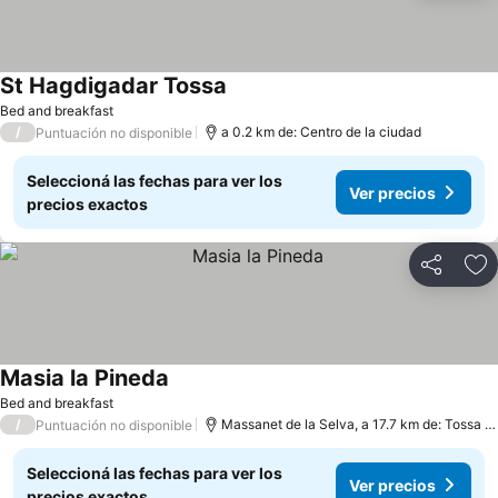
St Hagdigadar Tossa
Bed and breakfast
/
a 0.2 km de: Centro de la ciudad
Puntuación no disponible
Seleccioná las fechas para ver los
Ver precios
precios exactos
Compartir
Añ
Masia la Pineda
Bed and breakfast
/
Massanet de la Selva, a 17.7 km de: Tossa de Mar
Puntuación no disponible
Seleccioná las fechas para ver los
Ver precios
precios exactos