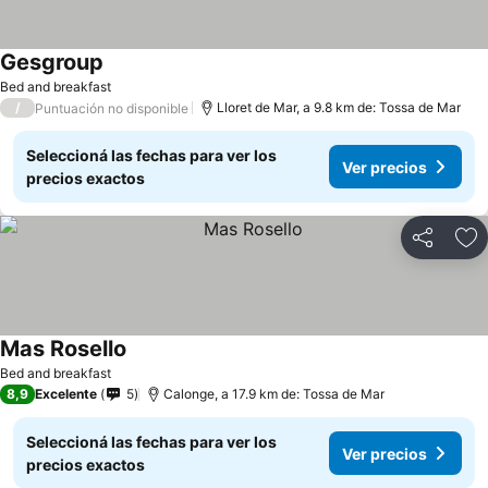
Gesgroup
Bed and breakfast
/
Lloret de Mar, a 9.8 km de: Tossa de Mar
Puntuación no disponible
Seleccioná las fechas para ver los
Ver precios
precios exactos
Compartir
Añ
Mas Rosello
Bed and breakfast
8,9
Excelente
5
Calonge, a 17.9 km de: Tossa de Mar
Seleccioná las fechas para ver los
Ver precios
precios exactos