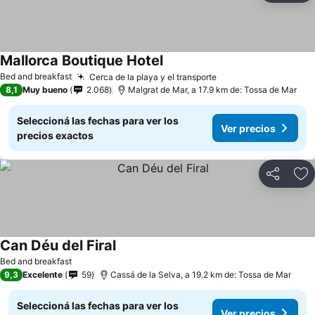
Mallorca Boutique Hotel
Bed and breakfast
Cerca de la playa y el transporte
8,1
Muy bueno
2.068
Malgrat de Mar, a 17.9 km de: Tossa de Mar
Seleccioná las fechas para ver los
Ver precios
precios exactos
Compartir
Añ
Can Déu del Firal
Bed and breakfast
9,3
Excelente
59
Cassá de la Selva, a 19.2 km de: Tossa de Mar
Seleccioná las fechas para ver los
Ver precios