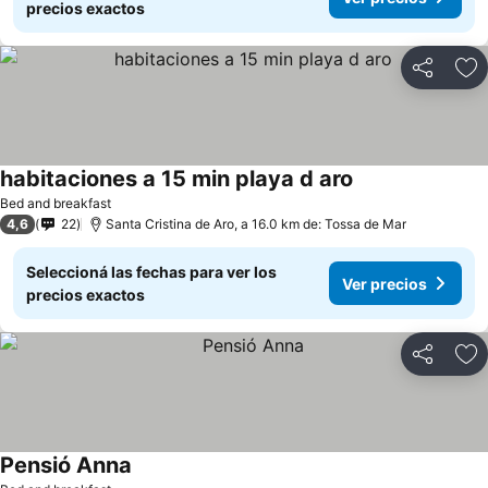
precios exactos
Compartir
Añ
habitaciones a 15 min playa d aro
Bed and breakfast
4,6
22
Santa Cristina de Aro, a 16.0 km de: Tossa de Mar
Seleccioná las fechas para ver los
Ver precios
precios exactos
Compartir
Añ
Pensió Anna