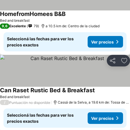
HomefromHomees B&B
Bed and breakfast
9,6
Excelente
79
a 10.5 km de: Centro de la ciudad
Seleccioná las fechas para ver los
Ver precios
precios exactos
Compartir
Añ
Can Raset Rustic Bed & Breakfast
Bed and breakfast
/
Cassá de la Selva, a 19.6 km de: Tossa de Mar
Puntuación no disponible
Seleccioná las fechas para ver los
Ver precios
precios exactos