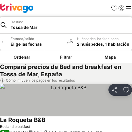
Favoritos
Iniciar 
Me
Destino
Tossa de Mar
Entrada/salida
Huéspedes, habitaciones
Elige las fechas
2 huéspedes, 1 habitación
Ordenar
Filtrar
Mapa
Compará precios de Bed and breakfast en
Tossa de Mar, España
Cómo influyen los pagos en los resultados
Compartir
Añ
La Roqueta B&B
Bed and breakfast