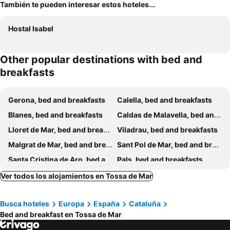
También te pueden interesar estos hoteles...
Hostal Isabel
Other popular destinations with bed and
breakfasts
Gerona, bed and breakfasts
Calella, bed and breakfasts
Blanes, bed and breakfasts
Caldas de Malavella, bed and breakfasts
Lloret de Mar, bed and breakfasts
Viladrau, bed and breakfasts
Malgrat de Mar, bed and breakfasts
Sant Pol de Mar, bed and breakfasts
Santa Cristina de Aro, bed and breakfasts
Pals, bed and breakfasts
Bañolas, bed and breakfasts
Vilademuls, bed and breakfasts
Ver todos los alojamientos en Tossa de Mar
Sant Antoni de Calonge, bed and breakfasts
Pineda de Mar, bed and breakfasts
Busca hoteles
Europa
España
Cataluña
Palamòs, bed and breakfasts
Báscara, bed and breakfasts
Bed and breakfast en Tossa de Mar
Cornellá del Terri, bed and breakfasts
Santa Susana, bed and breakfasts