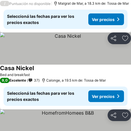
/
Malgrat de Mar, a 18.3 km de: Tossa de Mar
Puntuación no disponible
Seleccioná las fechas para ver los
Ver precios
precios exactos
Compartir
Añ
Casa Nickel
Bed and breakfast
9,0
Excelente
37
Calonge, a 19.5 km de: Tossa de Mar
Seleccioná las fechas para ver los
Ver precios
precios exactos
Compartir
Añ