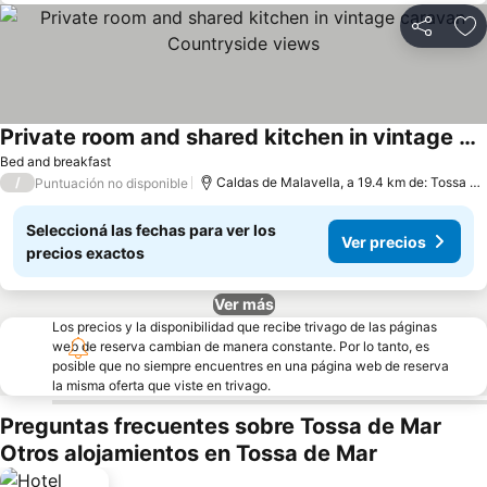
Compartir
Añ
Private room and shared kitchen in vintage caravan Countryside views
Bed and breakfast
/
Caldas de Malavella, a 19.4 km de: Tossa de Mar
Puntuación no disponible
Seleccioná las fechas para ver los
Ver precios
precios exactos
Ver más
Los precios y la disponibilidad que recibe trivago de las páginas
web de reserva cambian de manera constante. Por lo tanto, es
posible que no siempre encuentres en una página web de reserva
la misma oferta que viste en trivago.
Preguntas frecuentes sobre Tossa de Mar
Otros alojamientos en Tossa de Mar