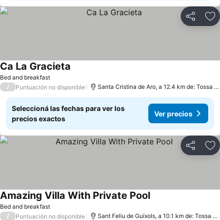
Compartir
Añ
Ca La Gracieta
Bed and breakfast
/
Santa Cristina de Aro, a 12.4 km de: Tossa de Mar
Puntuación no disponible
Seleccioná las fechas para ver los
Ver precios
precios exactos
Compartir
Añ
Amazing Villa With Private Pool
Bed and breakfast
/
Sant Feliu de Guíxols, a 10.1 km de: Tossa de Mar
Puntuación no disponible