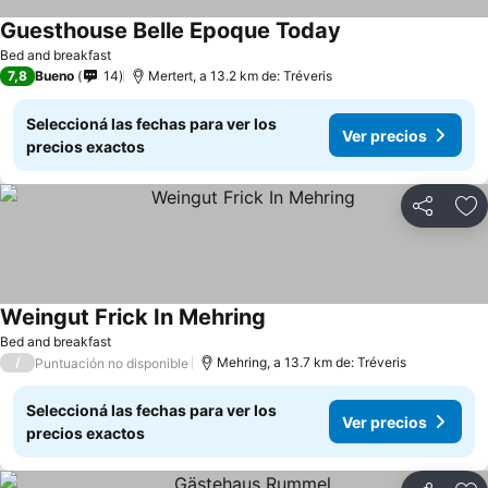
Guesthouse Belle Epoque Today
Bed and breakfast
7,8
Bueno
14
Mertert, a 13.2 km de: Tréveris
Seleccioná las fechas para ver los
Ver precios
precios exactos
Compartir
Añ
Weingut Frick In Mehring
Bed and breakfast
/
Mehring, a 13.7 km de: Tréveris
Puntuación no disponible
Seleccioná las fechas para ver los
Ver precios
precios exactos