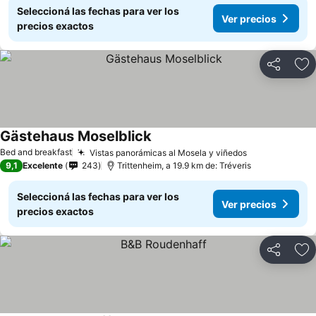
Seleccioná las fechas para ver los
Ver precios
precios exactos
Compartir
Añ
Gästehaus Moselblick
Bed and breakfast
Vistas panorámicas al Mosela y viñedos
9,1
Excelente
243
Trittenheim, a 19.9 km de: Tréveris
Seleccioná las fechas para ver los
Ver precios
precios exactos
Compartir
Añ