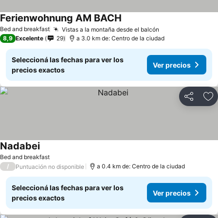
Ferienwohnung AM BACH
Bed and breakfast
Vistas a la montaña desde el balcón
8,9
Excelente
29
a 3.0 km de: Centro de la ciudad
Seleccioná las fechas para ver los
Ver precios
precios exactos
Compartir
Añ
Nadabei
Bed and breakfast
/
a 0.4 km de: Centro de la ciudad
Puntuación no disponible
Seleccioná las fechas para ver los
Ver precios
precios exactos