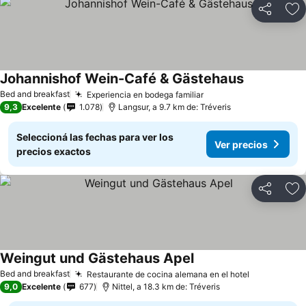
Compartir
Añ
Johannishof Wein-Café & Gästehaus
Bed and breakfast
Experiencia en bodega familiar
9,3
Excelente
1.078
Langsur, a 9.7 km de: Tréveris
Seleccioná las fechas para ver los
Ver precios
precios exactos
Compartir
Añ
Weingut und Gästehaus Apel
Bed and breakfast
Restaurante de cocina alemana en el hotel
9,0
Excelente
677
Nittel, a 18.3 km de: Tréveris