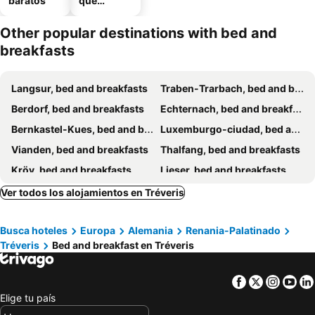
baratos
que
aceptan
mascotas
Other popular destinations with bed and
breakfasts
Langsur, bed and breakfasts
Traben-Trarbach, bed and breakfasts
Berdorf, bed and breakfasts
Echternach, bed and breakfasts
Bernkastel-Kues, bed and breakfasts
Luxemburgo-ciudad, bed and breakfasts
Vianden, bed and breakfasts
Thalfang, bed and breakfasts
Kröv, bed and breakfasts
Lieser, bed and breakfasts
Reil, bed and breakfasts
Trittenheim, bed and breakfasts
Ver todos los alojamientos en Tréveris
Feulen, bed and breakfasts
Nittel, bed and breakfasts
Busca hoteles
Europa
Alemania
Renania-Palatinado
Alf, bed and breakfasts
Waldbillig, bed and breakfasts
Tréveris
Bed and breakfast en Tréveris
Bad Bertrich, bed and breakfasts
Briedel, bed and breakfasts
Ensch, bed and breakfasts
Brauneberg, bed and breakfasts
Facebook
Twitter
Insta
Yo
Zeltingen-Rachtig, bed and breakfasts
Schwollen, bed and breakfasts
Elige tu país
Ettelbruck, bed and breakfasts
Zell, bed and breakfasts