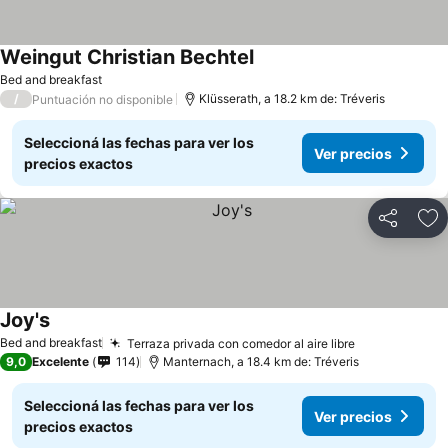
Weingut Christian Bechtel
Bed and breakfast
/
Klüsserath, a 18.2 km de: Tréveris
Puntuación no disponible
Seleccioná las fechas para ver los
Ver precios
precios exactos
Compartir
Añ
Joy's
Bed and breakfast
Terraza privada con comedor al aire libre
9,0
Excelente
114
Manternach, a 18.4 km de: Tréveris
Seleccioná las fechas para ver los
Ver precios
precios exactos