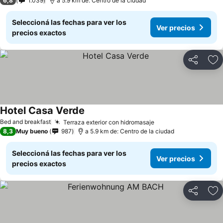
6,8
1.039
a 5.9 km de: Centro de la ciudad
Seleccioná las fechas para ver los
Ver precios
precios exactos
Compartir
Añ
Hotel Casa Verde
Bed and breakfast
Terraza exterior con hidromasaje
8,3
Muy bueno
987
a 5.9 km de: Centro de la ciudad
Seleccioná las fechas para ver los
Ver precios
precios exactos
Compartir
Añ