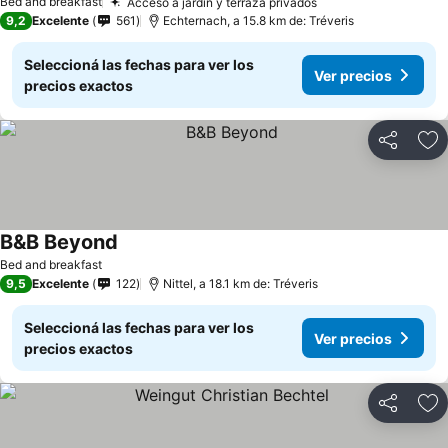
Bed and breakfast
Acceso a jardín y terraza privados
9,2
Excelente
561
Echternach, a 15.8 km de: Tréveris
Seleccioná las fechas para ver los
Ver precios
precios exactos
Compartir
Añ
B&B Beyond
Bed and breakfast
9,5
Excelente
122
Nittel, a 18.1 km de: Tréveris
Seleccioná las fechas para ver los
Ver precios
precios exactos
Compartir
Añ