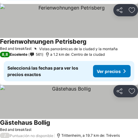
Compartir
Añ
Ferienwohnungen Petrisberg
Bed and breakfast
Vistas panorámicas de la ciudad y la montaña
8,8
Excelente
561
a 1.2 km de: Centro de la ciudad
Seleccioná las fechas para ver los
Ver precios
precios exactos
Compartir
Añ
Gästehaus Bollig
Bed and breakfast
/
Trittenheim, a 19.7 km de: Tréveris
Puntuación no disponible