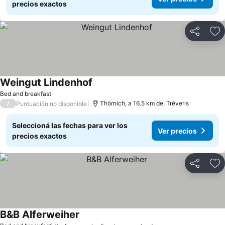
precios exactos
Compartir
Añ
Weingut Lindenhof
Bed and breakfast
/
Thörnich, a 16.5 km de: Tréveris
Puntuación no disponible
Seleccioná las fechas para ver los
Ver precios
precios exactos
Compartir
Añ
B&B Alferweiher