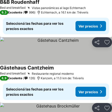
B&B Roudenhaff
Bed and breakfast
Vistas panorámicas al lago Echternach
9,3
Excelente
996
Echternach, a 16.1 km de: Tréveris
Seleccioná las fechas para ver los
Ver precios
precios exactos
Compartir
Añ
Gästehaus Cantzheim
Bed and breakfast
Restaurante regional moderno
8,9
Excelente
126
Kanzem, a 11.0 km de: Tréveris
Seleccioná las fechas para ver los
Ver precios
precios exactos
Compartir
Añ