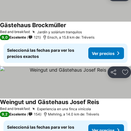
Gästehaus Brockmüller
Bed and breakfast
Jardín y solárium tranquilos
9,0
Excelente
121
Ensch, a 15.8 km de: Tréveris
Seleccioná las fechas para ver los
Ver precios
precios exactos
Compartir
Añ
Weingut und Gästehaus Josef Reis
Bed and breakfast
Experiencia en una finca vinícola
9,2
Excelente
154
Mehring, a 14.0 km de: Tréveris
Seleccioná las fechas para ver los
Ver precios