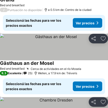
Bed and breakfast
/
a 0.5 km de: Centro de la ciudad
Puntuación no disponible
Seleccioná las fechas para ver los
Ver precios
precios exactos
Compartir
Añ
Gästhaus an der Mosel
Bed and breakfast
Cerca de actividades en el río Mosela
9,3
Excelente
25
Wellen, a 17.9 km de: Tréveris
Seleccioná las fechas para ver los
Ver precios
precios exactos
Compartir
Añ