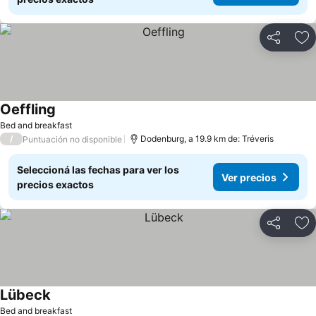
Compartir
Añ
Oeffling
Bed and breakfast
/
Dodenburg, a 19.9 km de: Tréveris
Puntuación no disponible
Seleccioná las fechas para ver los
Ver precios
precios exactos
Compartir
Añ
Lübeck
Bed and breakfast