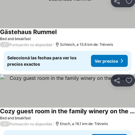
Compartir
Añ
Gästehaus Rummel
Bed and breakfast
/
Schleich, a 15.6 km de: Tréveris
Puntuación no disponible
Seleccioná las fechas para ver los
Ver precios
precios exactos
Compartir
Añ
Cozy guest room in the family winery on the Moselle
Bed and breakfast
/
Ensch, a 16.1 km de: Tréveris
Puntuación no disponible