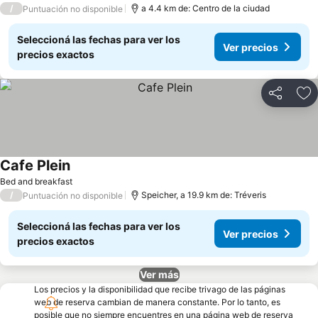
/
a 4.4 km de: Centro de la ciudad
Puntuación no disponible
Seleccioná las fechas para ver los
Ver precios
precios exactos
Compartir
Añ
Cafe Plein
Bed and breakfast
/
Speicher, a 19.9 km de: Tréveris
Puntuación no disponible
Seleccioná las fechas para ver los
Ver precios
precios exactos
Ver más
Los precios y la disponibilidad que recibe trivago de las páginas
web de reserva cambian de manera constante. Por lo tanto, es
posible que no siempre encuentres en una página web de reserva