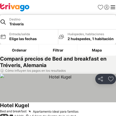
Favoritos
Iniciar 
Me
Destino
Tréveris
Entrada/salida
Huéspedes, habitaciones
Elige las fechas
2 huéspedes, 1 habitación
Ordenar
Filtrar
Mapa
Compará precios de Bed and breakfast en
Tréveris, Alemania
Cómo influyen los pagos en los resultados
Compartir
Añ
Hotel Kugel
Bed and breakfast
Apartamento ideal para familias