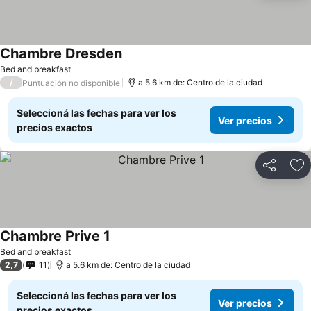
Chambre Dresden
Bed and breakfast
/
a 5.6 km de: Centro de la ciudad
Puntuación no disponible
Seleccioná las fechas para ver los
Ver precios
precios exactos
Compartir
Añ
Chambre Prive 1
Bed and breakfast
2,7
11
a 5.6 km de: Centro de la ciudad
Seleccioná las fechas para ver los
Ver precios
precios exactos