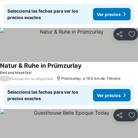
Seleccioná las fechas para ver los
Ver precios
precios exactos
Compartir
Añ
Natur & Ruhe in Prümzurlay
Bed and breakfast
/
Prümzurlay, a 19.0 km de: Tréveris
Puntuación no disponible
Seleccioná las fechas para ver los
Ver precios
precios exactos
Compartir
Añ