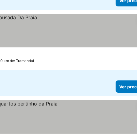
Ver prec
5.0 km de: Tramandaí
Ver prec