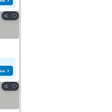
ios
Añadir a favoritos
Compartir
ios
Añadir a favoritos
Compartir