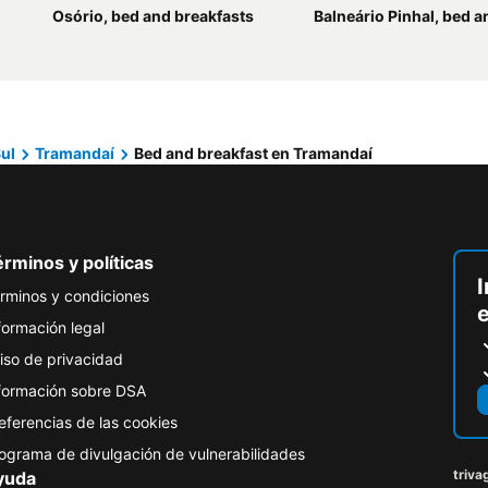
Osório, bed and breakfasts
Balneário Pinhal, bed and 
ul
Tramandaí
Bed and breakfast en Tramandaí
rminos y políticas
I
rminos y condiciones
formación legal
iso de privacidad
formación sobre DSA
eferencias de las cookies
ograma de divulgación de vulnerabilidades
triva
yuda