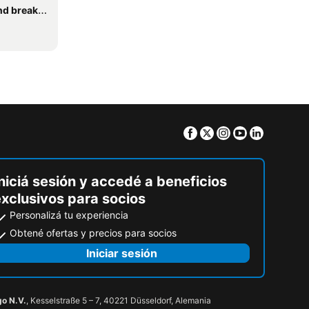
breakfasts
Facebook
Twitter
Instagram
Youtube
Linkedin
niciá sesión y accedé a beneficios
exclusivos para socios
Personalizá tu experiencia
Obtené ofertas y precios para socios
Iniciar sesión
go N.V.
, Kesselstraße 5 – 7, 40221 Düsseldorf, Alemania