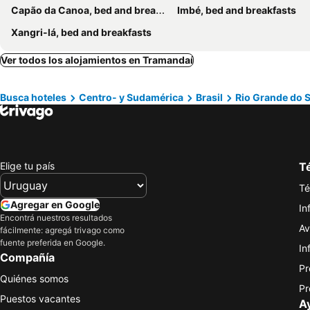
Capão da Canoa, bed and breakfasts
Imbé, bed and breakfasts
Xangri-lá, bed and breakfasts
Ver todos los alojamientos en Tramandaí
Busca hoteles
Centro- y Sudamérica
Brasil
Rio Grande do S
Elige tu país
Té
Té
Agregar en Google
In
Encontrá nuestros resultados
Av
fácilmente: agregá trivago como
fuente preferida en Google.
In
Compañía
Pr
Quiénes somos
Pr
Puestos vacantes
A