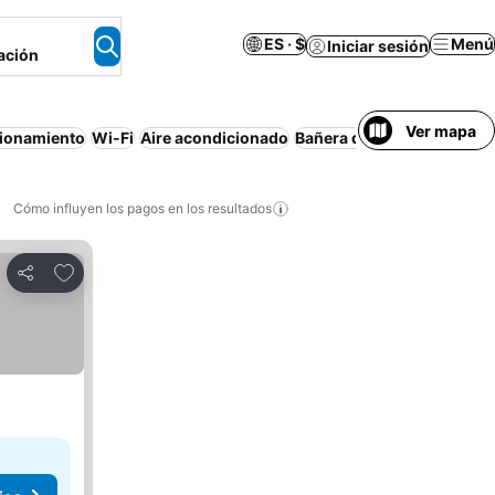
ES · $
Menú
Iniciar sesión
ación
Ver mapa
ionamiento
Wi-Fi
Aire acondicionado
Bañera de hidromasaje
Pi
Cómo influyen los pagos en los resultados
Añadir a favoritos
Compartir