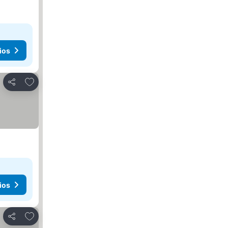
ios
Añadir a favoritos
Compartir
ios
Añadir a favoritos
Compartir