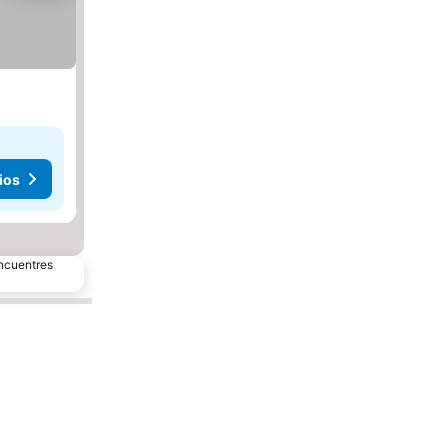
ios
encuentres