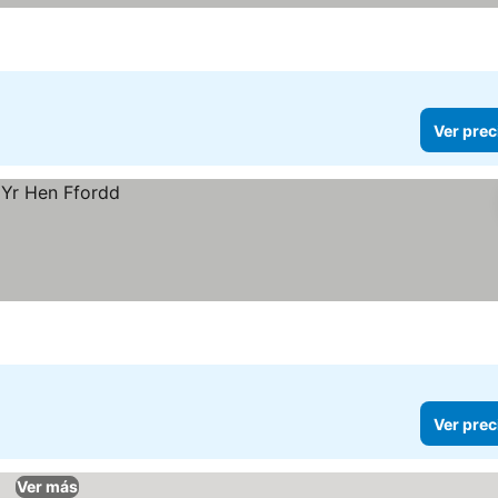
Ver prec
Ver prec
Ver más