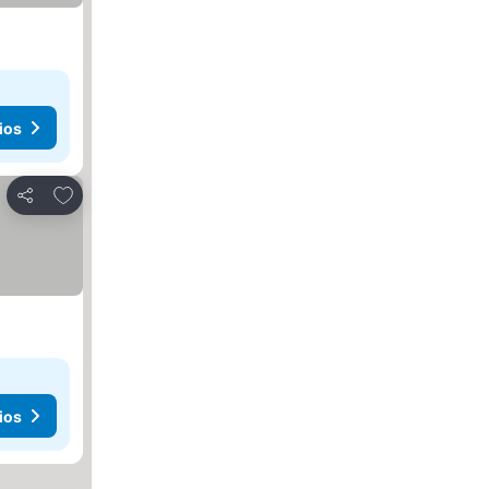
ios
Añadir a favoritos
Compartir
ios