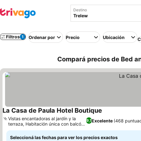
Destino
Filtros
1
Ordenar por
Precio
Ubicación
C
Compará precios de Bed an
La Casa de Paula Hotel Boutique
Vistas encantadoras al jardín y la
Excelente
(468 puntuac
9,1
terraza, Habitación única con balcón
al jardín
Seleccioná las fechas para ver los precios exactos