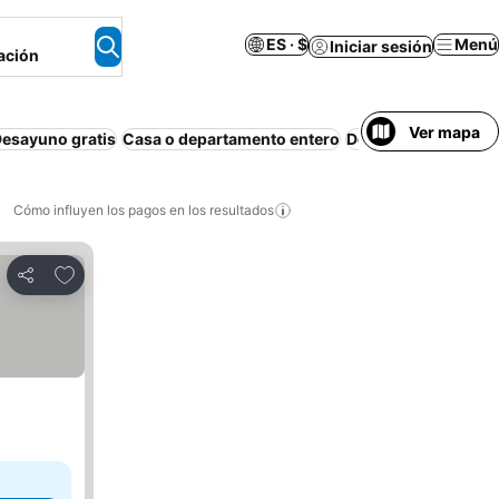
ES · $
Menú
Iniciar sesión
ación
Ver mapa
esayuno gratis
Casa o departamento entero
Departamento equi
Cómo influyen los pagos en los resultados
Añadir a favoritos
Compartir