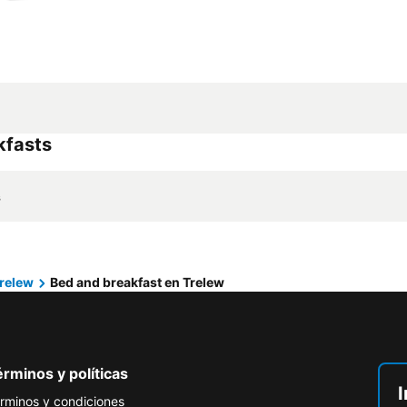
kfasts
s
relew
Bed and breakfast en Trelew
rminos y políticas
I
rminos y condiciones