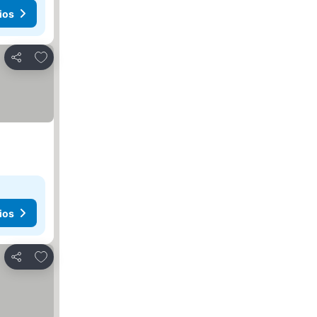
ios
Añadir a favoritos
Compartir
ios
Añadir a favoritos
Compartir