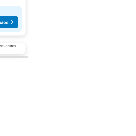
cios
encuentres