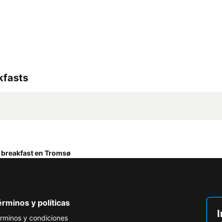
kfasts
 breakfast en Tromsø
rminos y políticas
I
rminos y condiciones