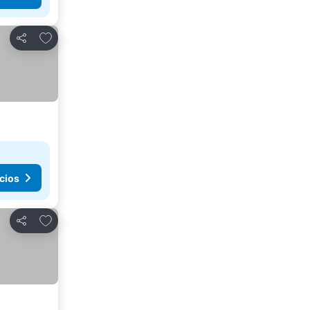
Añadir a favoritos
Compartir
cios
Añadir a favoritos
Compartir