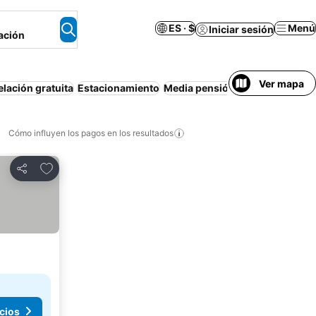
ES · $
Menú
Iniciar sesión
ación
Ver mapa
lación gratuita
Estacionamiento
Media pensión
Departamento 
Cómo influyen los pagos en los resultados
Añadir a favoritos
Compartir
cios