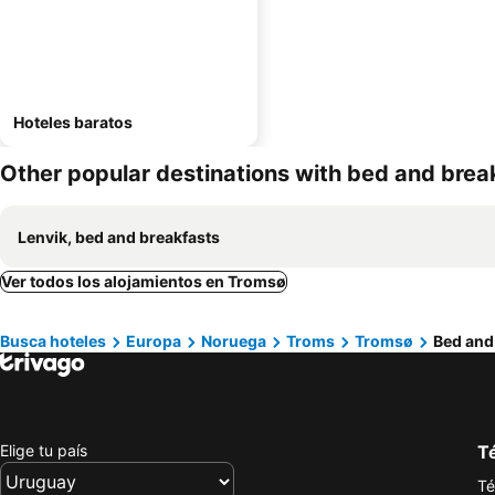
Hoteles baratos
Other popular destinations with bed and brea
Lenvik, bed and breakfasts
Ver todos los alojamientos en Tromsø
Busca hoteles
Europa
Noruega
Troms
Tromsø
Bed and
Elige tu país
Té
Té