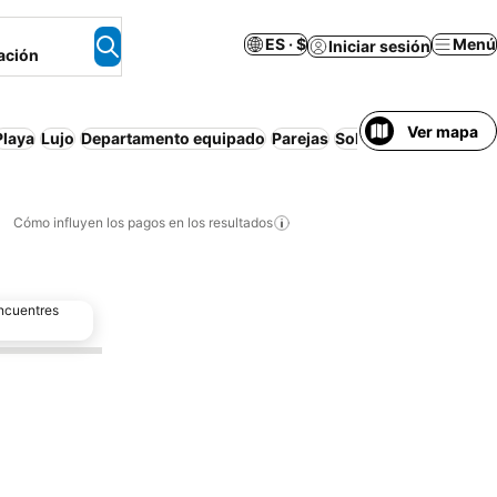
ES · $
Menú
Iniciar sesión
ación
Ver mapa
Playa
Lujo
Departamento equipado
Parejas
Solo adultos
Piscina
Cómo influyen los pagos en los resultados
encuentres