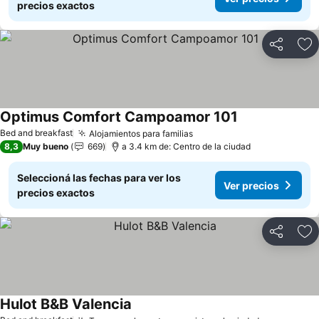
precios exactos
Compartir
Añ
Optimus Comfort Campoamor 101
Ver precios
Bed and breakfast
Alojamientos para familias
Ver precios
8,3
Muy bueno
669
a 3.4 km de: Centro de la ciudad
Seleccioná las fechas para ver los
Ver precios
precios exactos
Compartir
Añ
Hulot B&B Valencia
Ver precios