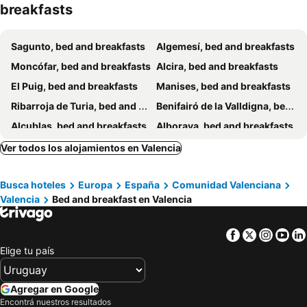
breakfasts
Sagunto, bed and breakfasts
Algemesí, bed and breakfasts
Moncófar, bed and breakfasts
Alcira, bed and breakfasts
El Puig, bed and breakfasts
Manises, bed and breakfasts
Ribarroja de Turia, bed and breakfasts
Benifairó de la Valldigna, bed and breakfasts
Alcublas, bed and breakfasts
Alboraya, bed and breakfasts
Vall de Almonacid, bed and breakfasts
Turís, bed and breakfasts
Ver todos los alojamientos en Valencia
Albalat de la Ribera, bed and breakfasts
Macastre, bed and breakfasts
Busca hoteles
Europa
España
Comunidad Valenciana
Alacuás, bed and breakfasts
Villamarchante, bed and breakfasts
Valencia
Bed and breakfast en Valencia
Bétera, bed and breakfasts
Alfara del Patriarca, bed and breakfasts
Casinos, bed and breakfasts
Petrés, bed and breakfasts
Facebook
Twitter
Insta
Yo
Elige tu país
Agregar en Google
Encontrá nuestros resultados