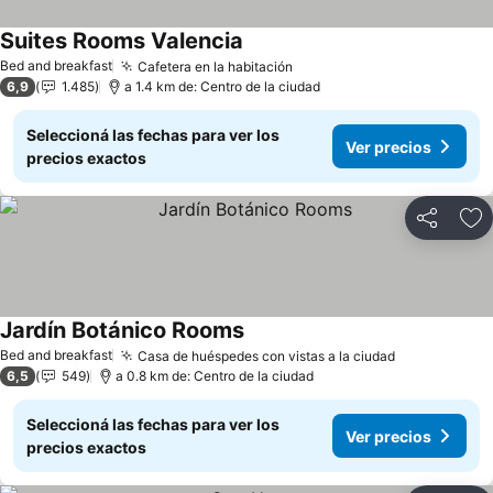
Suites Rooms Valencia
Ver precios
Bed and breakfast
Cafetera en la habitación
Ver precios
6,9
1.485
a 1.4 km de: Centro de la ciudad
Seleccioná las fechas para ver los
Ver precios
precios exactos
Compartir
Añ
Jardín Botánico Rooms
Ver precios
Bed and breakfast
Casa de huéspedes con vistas a la ciudad
Ver precios
6,5
549
a 0.8 km de: Centro de la ciudad
Seleccioná las fechas para ver los
Ver precios
precios exactos