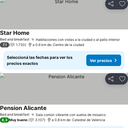
Compartir
Añ
Star Home
Ver precios
Bed and breakfast
Habitaciones con vistas a la ciudad o al patio interior
Ver
7,1
1.730
a 0.6 km de: Centro de la ciudad
Seleccioná las fechas para ver los
Ver precios
precios exactos
Compartir
Añ
Pension Alicante
Ver precios
Bed and breakfast
Sala común vibrante con suelos de mosaico
Ver precio
8,3
Muy bueno
3.107
a 0.8 km de: Catedral de Valencia