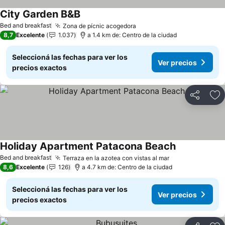
City Garden B&B
Ver precios
Bed and breakfast
Zona de pícnic acogedora
Ver precios
8,7
Excelente
1.037
a 1.4 km de: Centro de la ciudad
Seleccioná las fechas para ver los
Ver precios
precios exactos
Compartir
Añ
Holiday Apartment Patacona Beach
Ver precios
Bed and breakfast
Terraza en la azotea con vistas al mar
Ver precios
8,6
Excelente
126
a 4.7 km de: Centro de la ciudad
Seleccioná las fechas para ver los
Ver precios
precios exactos