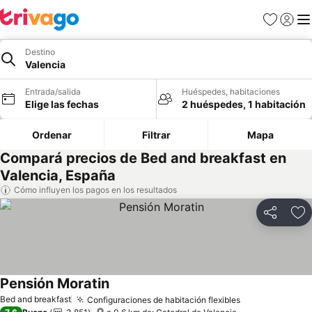
Favoritos
Iniciar 
Me
Destino
Valencia
Entrada/salida
Huéspedes, habitaciones
Elige las fechas
2 huéspedes, 1 habitación
Ordenar
Filtrar
Mapa
Compará precios de Bed and breakfast en
Valencia, España
Cómo influyen los pagos en los resultados
Compartir
Añ
Pensión Moratin
Ver precios
Bed and breakfast
Configuraciones de habitación flexibles
Ver precios