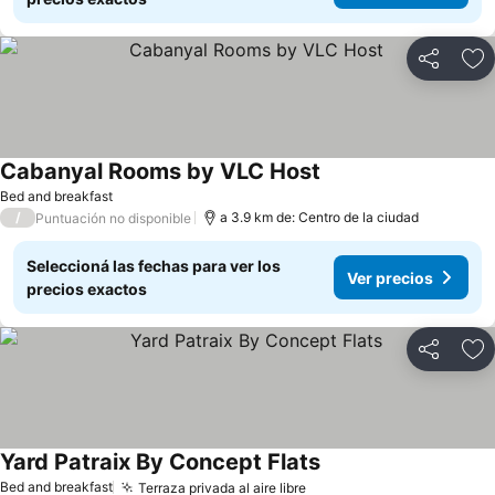
Compartir
Añ
Cabanyal Rooms by VLC Host
Ver precios
Bed and breakfast
/
a 3.9 km de: Centro de la ciudad
Puntuación no disponible
Seleccioná las fechas para ver los
Ver precios
precios exactos
Compartir
Añ
Yard Patraix By Concept Flats
Ver precios
Bed and breakfast
Terraza privada al aire libre
Ver precios