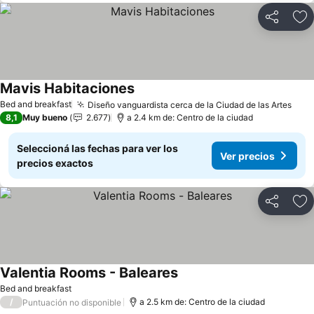
Compartir
Añ
Mavis Habitaciones
Ver precios
Bed and breakfast
Diseño vanguardista cerca de la Ciudad de las Artes
Ver 
8,1
Muy bueno
2.677
a 2.4 km de: Centro de la ciudad
Seleccioná las fechas para ver los
Ver precios
precios exactos
Compartir
Añ
Valentia Rooms - Baleares
Ver precios
Bed and breakfast
/
a 2.5 km de: Centro de la ciudad
Puntuación no disponible