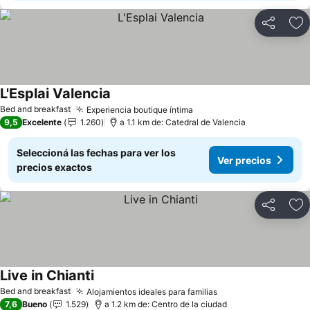
Compartir
Añ
L'Esplai Valencia
Ver precios
Bed and breakfast
Experiencia boutique íntima
Ver precios
9,5
Excelente
1.260
a 1.1 km de: Catedral de Valencia
Seleccioná las fechas para ver los
Ver precios
precios exactos
Compartir
Añ
Live in Chianti
Ver precios
Bed and breakfast
Alojamientos ideales para familias
Ver precios
7,6
Bueno
1.529
a 1.2 km de: Centro de la ciudad