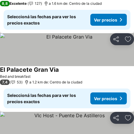
8,8
Excelente
127
a 1.6 km de: Centro de la ciudad
Seleccioná las fechas para ver los
Ver precios
precios exactos
Compartir
Añ
El Palacete Gran Via
Ver precios
Bed and breakfast
7,4
53
a 1.2 km de: Centro de la ciudad
Seleccioná las fechas para ver los
Ver precios
precios exactos
Compartir
Añ