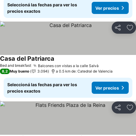
Seleccioná las fechas para ver los
Ver precios
precios exactos
Compartir
Añ
Casa del Patriarca
Ver precios
Bed and breakfast
Balcones con vistas a la calle Salvà
Ver precios
8,2
Muy bueno
3.094
a 0.5 km de: Catedral de Valencia
Seleccioná las fechas para ver los
Ver precios
precios exactos
Compartir
Añ