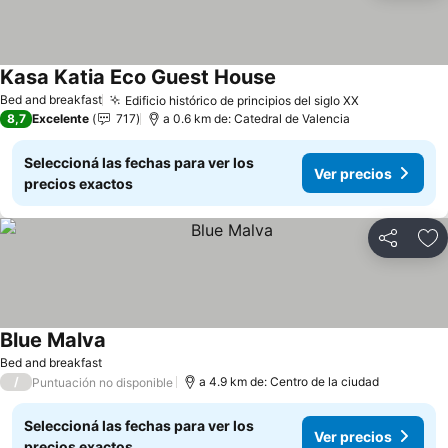
Kasa Katia Eco Guest House
Ver precios
Bed and breakfast
Edificio histórico de principios del siglo XX
Ver precios
8,7
Excelente
717
a 0.6 km de: Catedral de Valencia
Seleccioná las fechas para ver los
Ver precios
precios exactos
Compartir
Añ
Blue Malva
Ver precios
Bed and breakfast
/
a 4.9 km de: Centro de la ciudad
Puntuación no disponible
Seleccioná las fechas para ver los
Ver precios
precios exactos