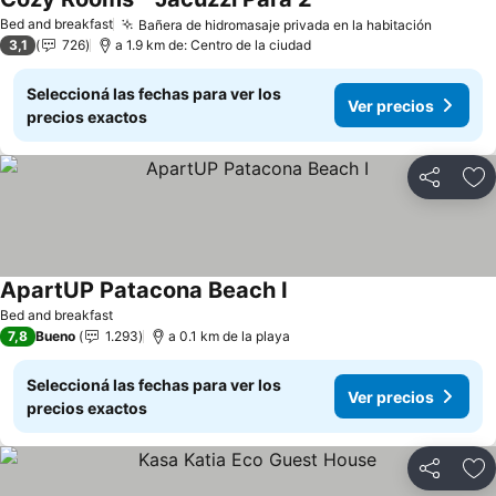
Ver precios
Bed and breakfast
Bañera de hidromasaje privada en la habitación
Ver pre
3,1
726
a 1.9 km de: Centro de la ciudad
Seleccioná las fechas para ver los
Ver precios
precios exactos
Compartir
Añ
ApartUP Patacona Beach I
Ver precios
Bed and breakfast
7,8
Bueno
1.293
a 0.1 km de la playa
Seleccioná las fechas para ver los
Ver precios
precios exactos
Compartir
Añ