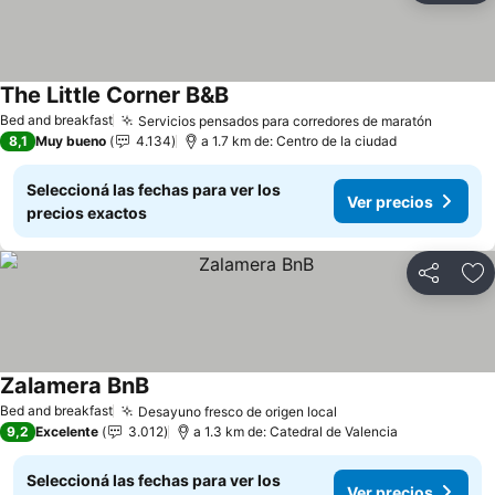
The Little Corner B&B
Ver precios
Bed and breakfast
Servicios pensados para corredores de maratón
Ver pre
8,1
Muy bueno
4.134
a 1.7 km de: Centro de la ciudad
Seleccioná las fechas para ver los
Ver precios
precios exactos
Compartir
Añ
Zalamera BnB
Ver precios
Bed and breakfast
Desayuno fresco de origen local
Ver precios
9,2
Excelente
3.012
a 1.3 km de: Catedral de Valencia
Seleccioná las fechas para ver los
Ver precios