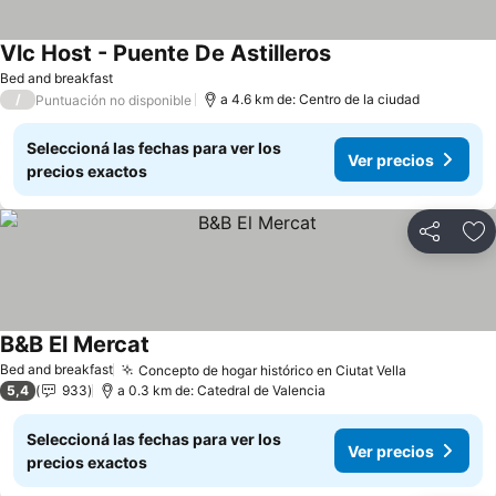
Vlc Host - Puente De Astilleros
Ver precios
Bed and breakfast
/
a 4.6 km de: Centro de la ciudad
Puntuación no disponible
Seleccioná las fechas para ver los
Ver precios
precios exactos
Compartir
Añ
B&B El Mercat
Ver precios
Bed and breakfast
Concepto de hogar histórico en Ciutat Vella
Ver precio
5,4
933
a 0.3 km de: Catedral de Valencia
Seleccioná las fechas para ver los
Ver precios
precios exactos