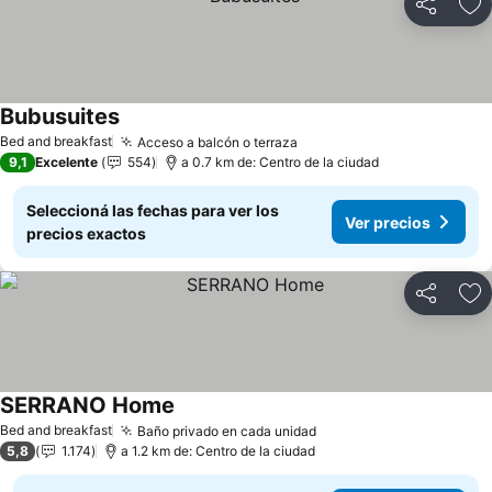
Compartir
Añ
Bubusuites
Ver precios
Bed and breakfast
Acceso a balcón o terraza
Ver precios
9,1
Excelente
554
a 0.7 km de: Centro de la ciudad
Seleccioná las fechas para ver los
Ver precios
precios exactos
Compartir
Añ
SERRANO Home
Ver precios
Bed and breakfast
Baño privado en cada unidad
Ver precios
5,8
1.174
a 1.2 km de: Centro de la ciudad