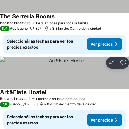
The Serreria Rooms
Ver precios
Bed and breakfast
Instalaciones para toda la familia
Ver precios
8,4
Muy bueno
827
a 3.8 km de: Centro de la ciudad
Seleccioná las fechas para ver los
Ver precios
precios exactos
Compartir
Añ
Art&Flats Hostel
Ver precios
Bed and breakfast
Entorno exclusivo para adultos
Ver precios
7,6
Bueno
2.556
a 0.4 km de: Centro de la ciudad
Seleccioná las fechas para ver los
Ver precios
precios exactos