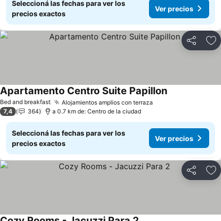
Seleccioná las fechas para ver los
Ver precios
precios exactos
Compartir
Añ
Apartamento Centro Suite Papillon
Ver precios
Bed and breakfast
Alojamientos amplios con terraza
Ver precios
7,4
364
a 0.7 km de: Centro de la ciudad
Seleccioná las fechas para ver los
Ver precios
precios exactos
Compartir
Añ
Cozy Rooms - Jacuzzi Para 2