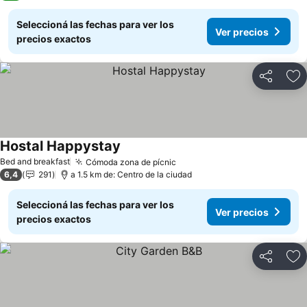
Seleccioná las fechas para ver los
Ver precios
precios exactos
Compartir
Añ
Hostal Happystay
Ver precios
Bed and breakfast
Cómoda zona de pícnic
Ver precios
6,4
291
a 1.5 km de: Centro de la ciudad
Seleccioná las fechas para ver los
Ver precios
precios exactos
Compartir
Añ