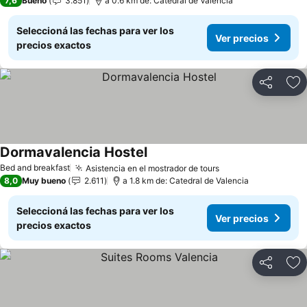
7,6
Bueno
3.851
a 0.6 km de: Catedral de Valencia
Seleccioná las fechas para ver los
Ver precios
precios exactos
Compartir
Añ
Dormavalencia Hostel
Ver precios
Bed and breakfast
Asistencia en el mostrador de tours
Ver precios
8,0
Muy bueno
2.611
a 1.8 km de: Catedral de Valencia
Seleccioná las fechas para ver los
Ver precios
precios exactos
Compartir
Añ