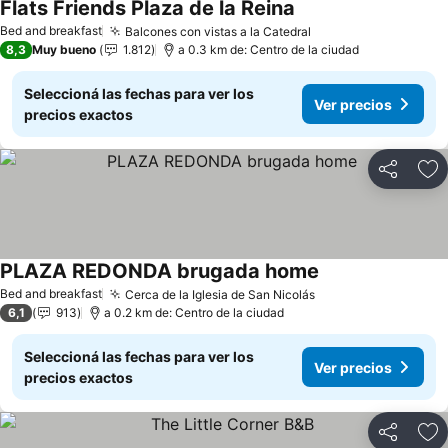
Flats Friends Plaza de la Reina
Ver precios
Bed and breakfast
Balcones con vistas a la Catedral
Ver precios
8,3
Muy bueno
1.812
a 0.3 km de: Centro de la ciudad
Seleccioná las fechas para ver los
Ver precios
precios exactos
Compartir
Añ
PLAZA REDONDA brugada home
Ver precios
Bed and breakfast
Cerca de la Iglesia de San Nicolás
Ver precios
6,1
913
a 0.2 km de: Centro de la ciudad
Seleccioná las fechas para ver los
Ver precios
precios exactos
Compartir
Añ