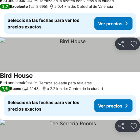
Bed and breakfast
Terraza en la azotea con vistas a la ciudad
Ver precio
8,7
Excelente
2.695
a 0.4 km de: Catedral de Valencia
Seleccioná las fechas para ver los
Ver precios
precios exactos
Compartir
Añ
Bird House
Ver precios
Bed and breakfast
Terraza soleada para relajarse
Ver precios
7,6
Bueno
1.148
a 2.2 km de: Centro de la ciudad
Seleccioná las fechas para ver los
Ver precios
precios exactos
Compartir
Añ