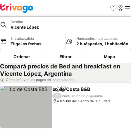
Favoritos
Iniciar 
Me
Destino
Vicente López
Entrada/salida
Huéspedes, habitaciones
Elige las fechas
2 huéspedes, 1 habitación
Ordenar
Filtrar
Mapa
Compará precios de Bed and breakfast en
Vicente López, Argentina
Cómo influyen los pagos en los resultados
Lo de Costa B&B
Compartir
Añadir a favoritos
/
Puntuación no disponible
a 0.9 km de: Centro de la ciudad