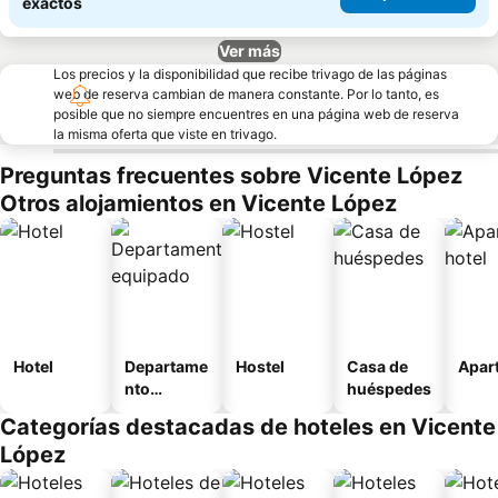
exactos
Ver más
Los precios y la disponibilidad que recibe trivago de las páginas
web de reserva cambian de manera constante. Por lo tanto, es
posible que no siempre encuentres en una página web de reserva
la misma oferta que viste en trivago.
Preguntas frecuentes sobre Vicente López
Otros alojamientos en Vicente López
Hotel
Departame
Hostel
Casa de
Apart
nto
huéspedes
equipado
Categorías destacadas de hoteles en Vicente
López