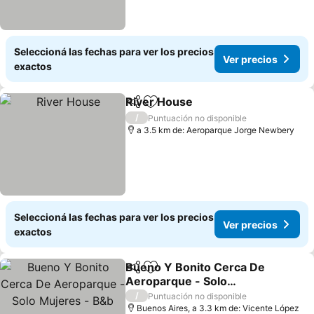
Seleccioná las fechas para ver los precios
Ver precios
exactos
River House
Compartir
Añadir a favoritos
/
Puntuación no disponible
a 3.5 km de: Aeroparque Jorge Newbery
Seleccioná las fechas para ver los precios
Ver precios
exactos
Bueno Y Bonito Cerca De
Compartir
Añadir a favoritos
Aeroparque - Solo
Mujeres - B&b
/
Puntuación no disponible
Buenos Aires, a 3.3 km de: Vicente López