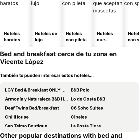
Hoteles
Hoteles de
Hoteles
Hoteles
Hote
baratos
lujo
con pileta
que
con 
aceptan
mascotas
Bed and breakfast cerca de tu zona en
Vicente López
También te pueden interesar estos hoteles...
LGY Bed & Breakfast ONLY MEN
B&B Polo
Armonía y Naturaleza B&B Hostería Exclusiva
Lo de Costa B&B
Deaf Twins Bed/breakfast
06 Soho Suites
ChillHouse
Cibeles
San Telmo Boutique
La Posta Tigre
Other popular destinations with bed and