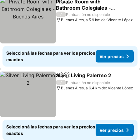
Private Room with
Compartir
Añadir a favoritos
Bathroom Colegiales -
Buenos Aires
/
Puntuación no disponible
Buenos Aires, a 5.9 km de: Vicente López
Seleccioná las fechas para ver los precios
Ver precios
exactos
Silver Living Palermo 2
Compartir
Añadir a favoritos
/
Puntuación no disponible
Buenos Aires, a 6.4 km de: Vicente López
Seleccioná las fechas para ver los precios
Ver precios
exactos