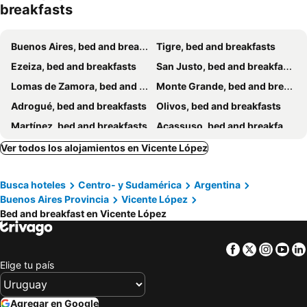
breakfasts
Buenos Aires, bed and breakfasts
Tigre, bed and breakfasts
Ezeiza, bed and breakfasts
San Justo, bed and breakfasts
Lomas de Zamora, bed and breakfasts
Monte Grande, bed and breakfasts
Adrogué, bed and breakfasts
Olivos, bed and breakfasts
Martínez, bed and breakfasts
Acassuso, bed and breakfasts
Don Torcuato, bed and breakfasts
Caseros, bed and breakfasts
Ver todos los alojamientos en Vicente López
San Isidro, bed and breakfasts
Pilar, bed and breakfasts
Busca hoteles
Centro- y Sudamérica
Argentina
Quilmes, bed and breakfasts
Buenos Aires Provincia
Vicente López
Bed and breakfast en Vicente López
Facebook
Twitter
Insta
Yo
Elige tu país
Agregar en Google