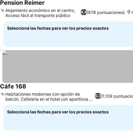
Pension Reimer
Ver precios
Alojamiento económico en el centro,
(678 puntuaciones)
4,4
Acceso fácil al transporte público
Ver precios
Seleccioná las fechas para ver los precios exactos
Cáfe 168
Ver precios
Habitaciones modernas con opción de
(1.109 puntuaci
5,3
balcón, Cafetería en el hotel con aperitivos y
Ver precios
bebidas
Seleccioná las fechas para ver los precios exactos