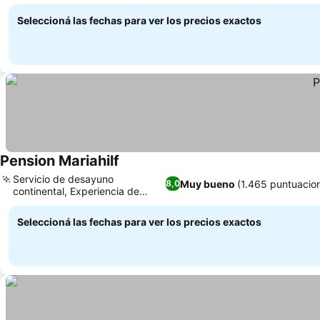
Ver precios
patio
Seleccioná las fechas para ver los precios exactos
Pension Mariahilf
Ver precios
Servicio de desayuno
Muy bueno
(1.465 puntuacio
8,0
continental, Experiencia de
Ver precios
pensión familiar
Seleccioná las fechas para ver los precios exactos