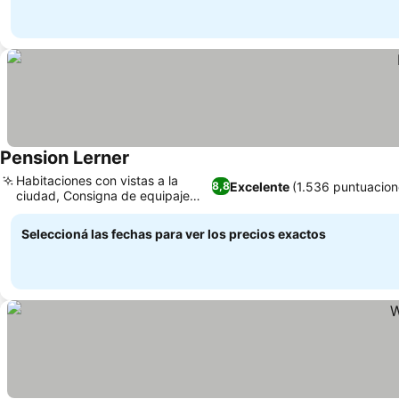
Pension Lerner
Ver precios
Habitaciones con vistas a la
Excelente
(1.536 puntuacion
8,8
ciudad, Consigna de equipaje
Ver precios
cómoda
Seleccioná las fechas para ver los precios exactos