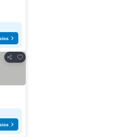
cios
Añadir a favoritos
Compartir
cios