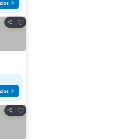
cios
Añadir a favoritos
Compartir
cios
Añadir a favoritos
Compartir