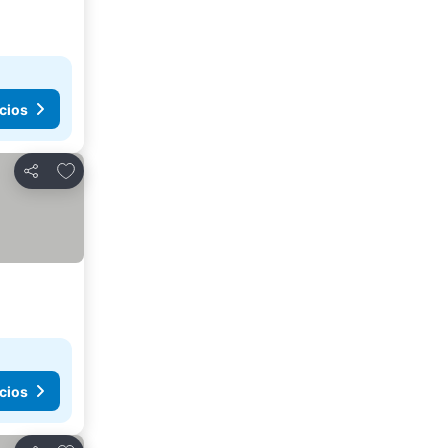
cios
Añadir a favoritos
Compartir
cios