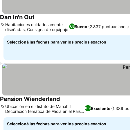
Dan In'n Out
Ver precios
Habitaciones cuidadosamente
Bueno
(2.837 puntuaciones)
7,8
diseñadas, Consigna de equipaje
Ver precios
Seleccioná las fechas para ver los precios exactos
Pension Wienderland
Ver precios
Ubicación en el distrito de Mariahilf,
Excelente
(1.389 pu
8,9
Decoración temática de Alicia en el País
Ver precios
de las Maravillas
Seleccioná las fechas para ver los precios exactos