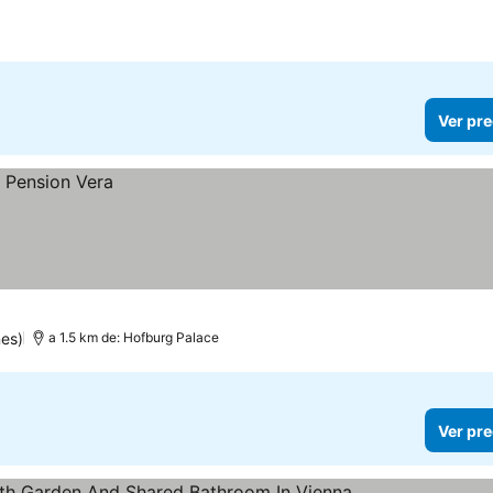
Ver pre
nes)
a 1.5 km de: Hofburg Palace
Ver pre