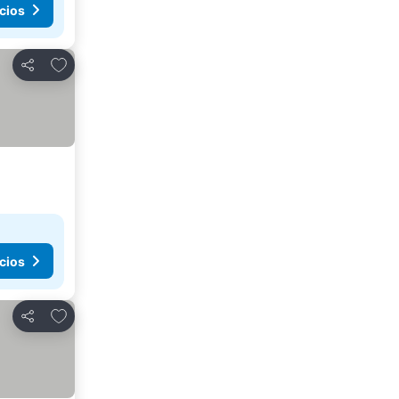
cios
Añadir a favoritos
Compartir
cios
Añadir a favoritos
Compartir