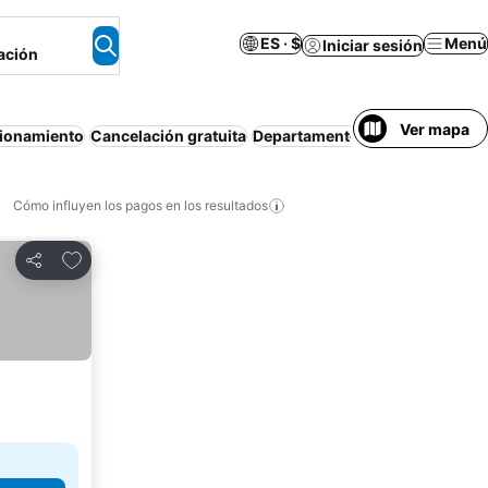
ES · $
Menú
Iniciar sesión
ación
Ver mapa
ionamiento
Cancelación gratuita
Departamento equipado
Aire 
Cómo influyen los pagos en los resultados
Añadir a favoritos
Compartir