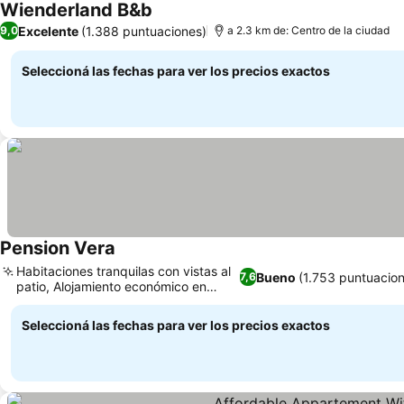
Wienderland B&b
Ver precios
Excelente
(1.388 puntuaciones)
9,0
a 2.3 km de: Centro de la ciudad
Seleccioná las fechas para ver los precios exactos
Pension Vera
Ver precios
Habitaciones tranquilas con vistas al
Bueno
(1.753 puntuacio
7,6
patio, Alojamiento económico en
Ver precios
Viena
Seleccioná las fechas para ver los precios exactos