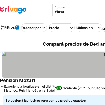
Destino
Filtros
1
Ordenar por
Precio
Ubicación
H
Compará precios de Bed an
Pension Mozart
Ver precios
Experiencia boutique en el distrito
Excelente
(2.127 puntuacion
8,9
histórico, Pub irlandés en el hotel
Ver precios
Seleccioná las fechas para ver los precios exactos