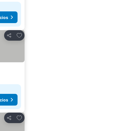
cios
Añadir a favoritos
Compartir
cios
Añadir a favoritos
Compartir