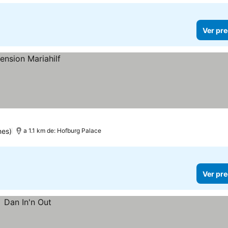
Ver pre
nes)
a 1.1 km de: Hofburg Palace
Ver pre