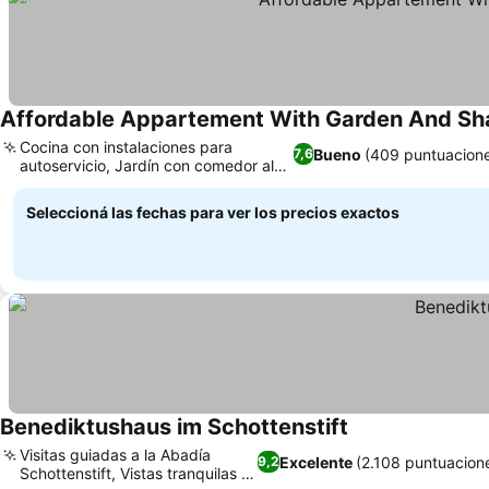
Affordable Appartement With Garden And Sh
Cocina con instalaciones para
Bueno
(409 puntuacion
7,6
autoservicio, Jardín con comedor al
Ver precios
aire libre
Seleccioná las fechas para ver los precios exactos
Benediktushaus im Schottenstift
Ver precios
Visitas guiadas a la Abadía
Excelente
(2.108 puntuacion
9,2
Schottenstift, Vistas tranquilas al