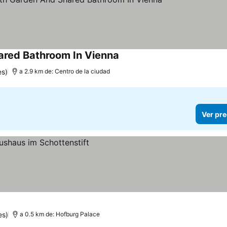
ared Bathroom In Vienna
Ver precios
es)
a 2.9 km de: Centro de la ciudad
Ver pre
es)
a 0.5 km de: Hofburg Palace