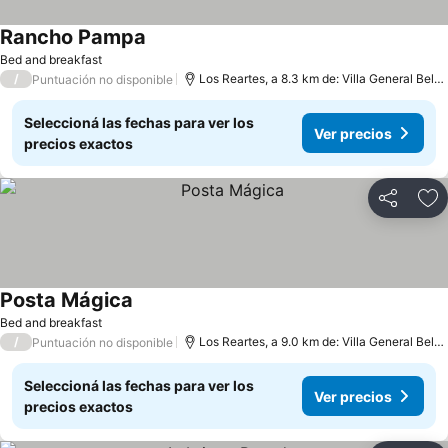
Rancho Pampa
Ver precios
Bed and breakfast
/
Los Reartes, a 8.3 km de: Villa General Belg
Puntuación no disponible
Seleccioná las fechas para ver los
Ver precios
precios exactos
Compartir
Añ
Posta Mágica
Ver precios
Bed and breakfast
/
Los Reartes, a 9.0 km de: Villa General Belg
Puntuación no disponible
Seleccioná las fechas para ver los
Ver precios
precios exactos