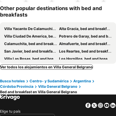
esta
mien
Other popular destinations with bed and
breakfasts
Villa Yacanto De Calamuchita, bed and breakfasts
Alta Gracia, bed and breakfasts
Villa Ciudad De America, bed and breakfasts
Potrero de Garay, bed and breakfasts
Calamuchita, bed and breakfasts
Almafuerte, bed and breakfasts
San Javier, bed and breakfasts
Los Reartes, bed and breakfasts
Villa Las Rosas, bed and breakfasts
Los Hornillos, bed and breakfasts
Ver todos los alojamientos en Villa General Belgrano
Busca hoteles
Centro- y Sudamérica
Argentina
Córdoba Provincia
Villa General Belgrano
Bed and breakfast en Villa General Belgrano
Facebook
Twitter
Insta
Yo
Elige tu país