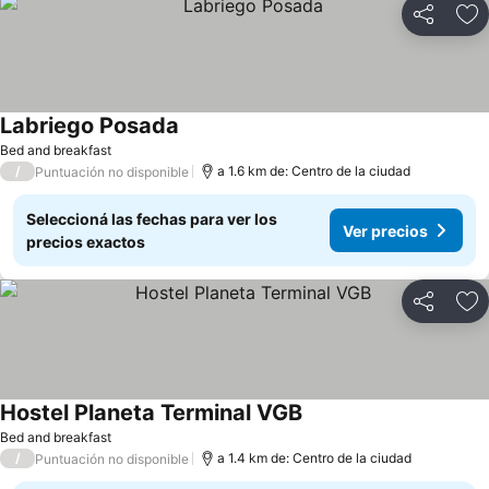
Compartir
Añ
Labriego Posada
Ver precios
Bed and breakfast
/
a 1.6 km de: Centro de la ciudad
Puntuación no disponible
Seleccioná las fechas para ver los
Ver precios
precios exactos
Compartir
Añ
Hostel Planeta Terminal VGB
Ver precios
Bed and breakfast
/
a 1.4 km de: Centro de la ciudad
Puntuación no disponible