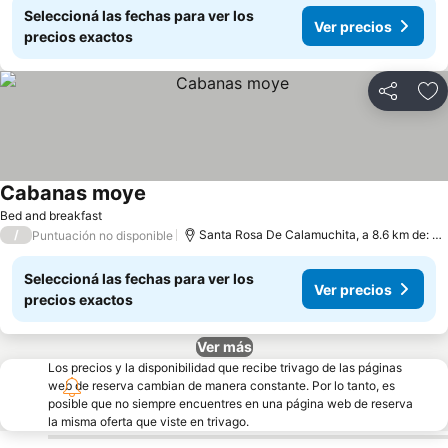
Seleccioná las fechas para ver los
Ver precios
precios exactos
Compartir
Añ
Cabanas moye
Ver precios
Bed and breakfast
/
Santa Rosa De Calamuchita, a 8.6 km de: Vil
Puntuación no disponible
Seleccioná las fechas para ver los
Ver precios
precios exactos
Ver más
Los precios y la disponibilidad que recibe trivago de las páginas
web de reserva cambian de manera constante. Por lo tanto, es
posible que no siempre encuentres en una página web de reserva
la misma oferta que viste en trivago.