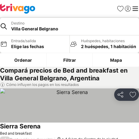
Favoritos
Iniciar 
Me
Destino
Villa General Belgrano
Entrada/salida
Huéspedes, habitaciones
Elige las fechas
2 huéspedes, 1 habitación
Ordenar
Filtrar
Mapa
Compará precios de Bed and breakfast en
Villa General Belgrano, Argentina
Cómo influyen los pagos en los resultados
Compartir
Añ
Sierra Serena
Ver precios
Bed and breakfast