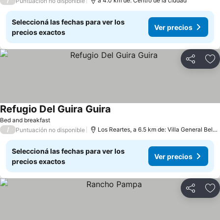
/
a 4.0 km de: Centro de la ciudad
Puntuación no disponible
Seleccioná las fechas para ver los
Ver precios
precios exactos
Compartir
Añ
Refugio Del Guira Guira
Ver precios
Bed and breakfast
/
Los Reartes, a 6.5 km de: Villa General Belg
Puntuación no disponible
Seleccioná las fechas para ver los
Ver precios
precios exactos
Compartir
Añ