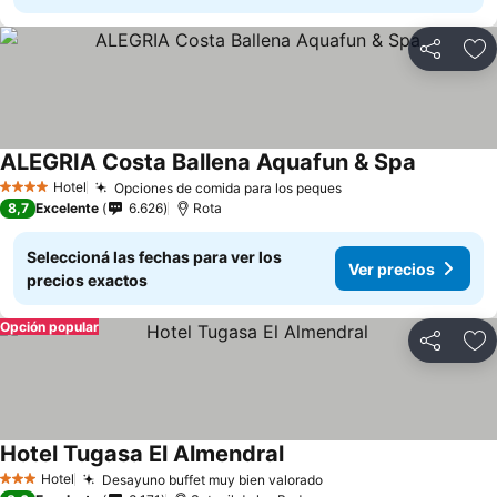
Compartir
Añ
ALEGRIA Costa Ballena Aquafun & Spa
Hotel
Opciones de comida para los peques
4 Estrellas
8,7
Excelente
6.626
Rota
Seleccioná las fechas para ver los
Ver precios
precios exactos
Opción popular
Compartir
Añ
Hotel Tugasa El Almendral
Hotel
Desayuno buffet muy bien valorado
3 Estrellas