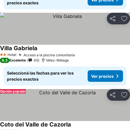
precios exactos
Compartir
Añ
Villa Gabriela
Hotel
Acceso a la piscina comunitaria
2 Estrellas
9,3
Excelente
45
Vélez-Málaga
Seleccioná las fechas para ver los
Ver precios
precios exactos
Opción popular
Compartir
Añ
Coto del Valle de Cazorla