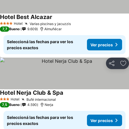
Hotel Best Alcazar
Hotel
Varias piscinas y jacuzzis
4 Estrellas
7,7
Bueno
9.609
Almuñécar
Seleccioná las fechas para ver los
Ver precios
precios exactos
Compartir
Añ
Hotel Nerja Club & Spa
Hotel
Bufé internacional
3 Estrellas
7,5
Bueno
4.590
Nerja
Seleccioná las fechas para ver los
Ver precios
precios exactos