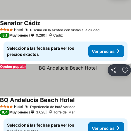
Senator Cádiz
Hotel
Piscina en la azotea con vistas a la ciudad
4 Estrellas
8,1
Muy bueno
9.280
Cádiz
Seleccioná las fechas para ver los
Ver precios
precios exactos
Opción popular
Compartir
Añ
BQ Andalucia Beach Hotel
Hotel
Experiencia de bufé variada
4 Estrellas
8,4
Muy bueno
3.628
Torre del Mar
Seleccioná las fechas para ver los
Ver precios