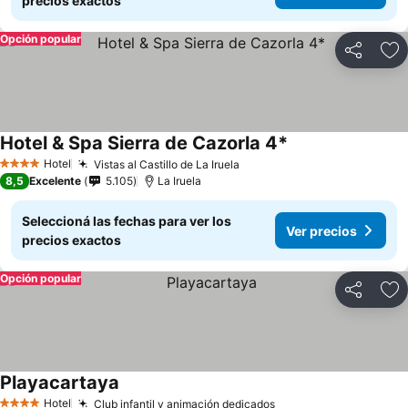
precios exactos
Opción popular
Compartir
Añ
Hotel & Spa Sierra de Cazorla 4*
Hotel
Vistas al Castillo de La Iruela
4 Estrellas
8,5
Excelente
5.105
La Iruela
Seleccioná las fechas para ver los
Ver precios
precios exactos
Opción popular
Compartir
Añ
Playacartaya
Hotel
Club infantil y animación dedicados