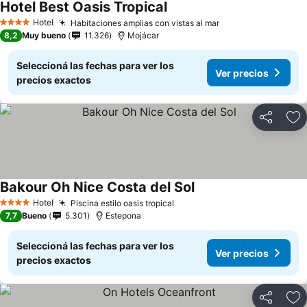
Hotel Best Oasis Tropical
Hotel
Habitaciones amplias con vistas al mar
4 Estrellas
8,2
Muy bueno
11.326
Mojácar
Seleccioná las fechas para ver los
Ver precios
precios exactos
Compartir
Añ
Bakour Oh Nice Costa del Sol
Hotel
Piscina estilo oasis tropical
4 Estrellas
7,7
Bueno
5.301
Estepona
Seleccioná las fechas para ver los
Ver precios
precios exactos
Compartir
Añ