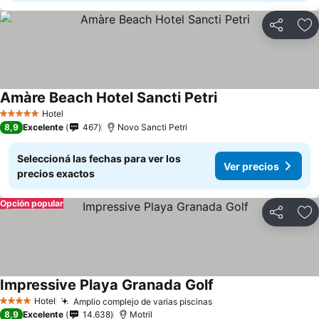
Compartir
Añ
Amàre Beach Hotel Sancti Petri
Hotel
5 Estrellas
8,9
Excelente
467
Novo Sancti Petri
Seleccioná las fechas para ver los
Ver precios
precios exactos
Opción popular
Compartir
Añ
Impressive Playa Granada Golf
Hotel
Amplio complejo de varias piscinas
4 Estrellas
8,9
Excelente
14.638
Motril