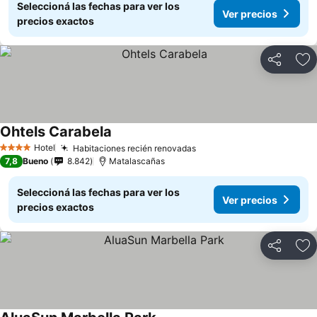
Seleccioná las fechas para ver los
Ver precios
precios exactos
Compartir
Añ
Ohtels Carabela
Hotel
Habitaciones recién renovadas
4 Estrellas
7,8
Bueno
8.842
Matalascañas
Seleccioná las fechas para ver los
Ver precios
precios exactos
Compartir
Añ