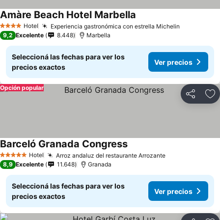
Amàre Beach Hotel Marbella
Hotel
Experiencia gastronómica con estrella Michelin
4 Estrellas
9,2
Excelente
8.448
Marbella
Seleccioná las fechas para ver los
Ver precios
precios exactos
Opción popular
Compartir
Añ
Barceló Granada Congress
Hotel
Arroz andaluz del restaurante Arrozante
5 Estrellas
8,9
Excelente
11.648
Granada
Seleccioná las fechas para ver los
Ver precios
precios exactos