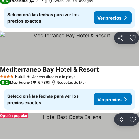
8,6
Excelente
3.171
Setenil de las Bodegas
Seleccioná las fechas para ver los
Ver precios
precios exactos
Compartir
Añ
Mediterraneo Bay Hotel & Resort
Hotel
Acceso directo a la playa
4 Estrellas
8,2
Muy bueno
6.739
Roquetas de Mar
Seleccioná las fechas para ver los
Ver precios
precios exactos
Opción popular
Compartir
Añ