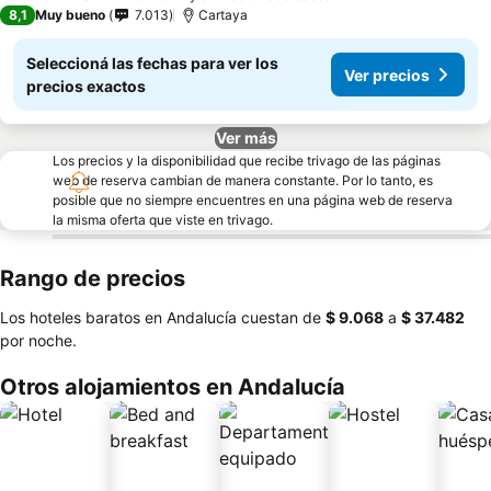
4 Estrellas
8,1
Muy bueno
7.013
Cartaya
Seleccioná las fechas para ver los
Ver precios
precios exactos
Ver más
Los precios y la disponibilidad que recibe trivago de las páginas
web de reserva cambian de manera constante. Por lo tanto, es
posible que no siempre encuentres en una página web de reserva
la misma oferta que viste en trivago.
Rango de precios
Los hoteles baratos en Andalucía cuestan de
‎$ 9.068
a
‎$ 37.482
por noche.
Otros alojamientos en Andalucía