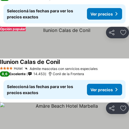
Seleccioná las fechas para ver los
Ver precios
precios exactos
Opción popular
Compartir
Añ
Ilunion Calas de Conil
Hotel
Admite mascotas con servicios especiales
4 Estrellas
8,6
Excelente
14.453
Conil de la Frontera
Seleccioná las fechas para ver los
Ver precios
precios exactos
Compartir
Añ