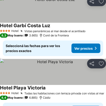
Compartir
Añ
Hotel Garbí Costa Luz
Hotel
Vistas panorámicas al mar desde el acantilado
4 Estrellas
8,3
Muy bueno
3.665
Conil de la Frontera
Seleccioná las fechas para ver los
Ver precios
precios exactos
Compartir
Añ
Hotel Playa Victoria
Hotel
Todas las habitaciones con terraza privada con vistas al mar
4 Estrellas
8,4
Muy bueno
6.885
Cádiz