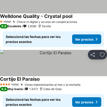
Welldone Quality - Crystal pool
Hotel
Check-in digital y acceso sin complicaciones
1 Estrellas
8,9
Excelente
2.838
Sevilla
Seleccioná las fechas para ver los
Ver precios
precios exactos
Compartir
Añ
Cortijo El Paraíso
Hotel
Vistas impresionantes al mar y la montaña
4 Estrellas
8,4
Muy bueno
1.347
Cabo de Gata
Seleccioná las fechas para ver los
Ver precios
precios exactos