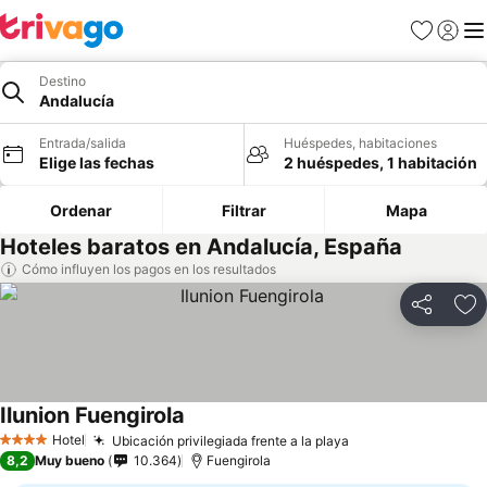
Favoritos
Iniciar 
Me
Destino
Andalucía
Entrada/salida
Huéspedes, habitaciones
Elige las fechas
2 huéspedes, 1 habitación
Ordenar
Filtrar
Mapa
Hoteles baratos en Andalucía, España
Cómo influyen los pagos en los resultados
Compartir
Añ
Ilunion Fuengirola
Hotel
Ubicación privilegiada frente a la playa
4 Estrellas
8,2
Muy bueno
10.364
Fuengirola