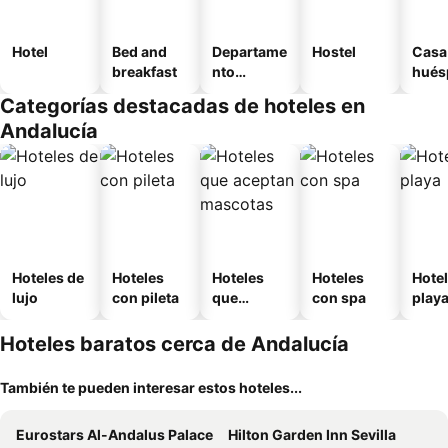
Hotel
Bed and
Departame
Hostel
Casa
breakfast
nto
hués
equipado
Categorías destacadas de hoteles en
Andalucía
Hoteles de
Hoteles
Hoteles
Hoteles
Hotel
lujo
con pileta
que
con spa
play
aceptan
mascotas
Hoteles baratos cerca de Andalucía
También te pueden interesar estos hoteles...
Eurostars Al-Andalus Palace
Hilton Garden Inn Sevilla