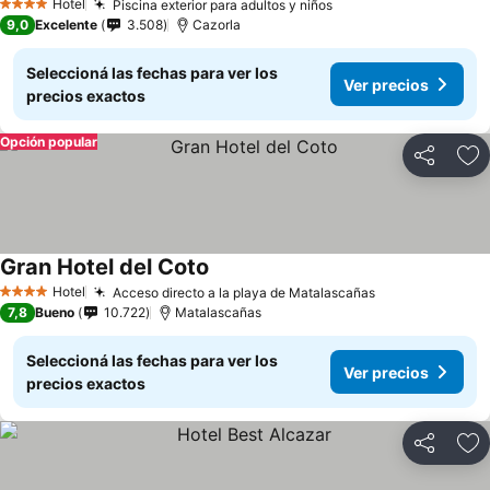
Hotel
Piscina exterior para adultos y niños
4 Estrellas
9,0
Excelente
3.508
Cazorla
Seleccioná las fechas para ver los
Ver precios
precios exactos
Opción popular
Compartir
Añ
Gran Hotel del Coto
Hotel
Acceso directo a la playa de Matalascañas
4 Estrellas
7,8
Bueno
10.722
Matalascañas
Seleccioná las fechas para ver los
Ver precios
precios exactos
Compartir
Añ