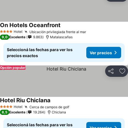
On Hotels Oceanfront
Hotel
Ubicación privilegiada frente al mar
4 Estrellas
9,0
Excelente
9.863
Matalascañas
Seleccioná las fechas para ver los
Ver precios
precios exactos
Opción popular
Compartir
Añ
Hotel Riu Chiclana
Hotel
Cerca de campos de golf
4 Estrellas
8,5
Excelente
19.264
Chiclana
Seleccioná las fechas para ver los
Ver precios