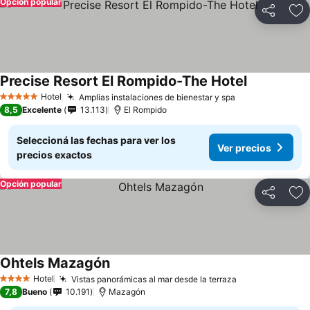
Opción popular
Compartir
Añ
Precise Resort El Rompido-The Hotel
Hotel
Amplias instalaciones de bienestar y spa
5 Estrellas
8,5
Excelente
13.113
El Rompido
Seleccioná las fechas para ver los
Ver precios
precios exactos
Opción popular
Compartir
Añ
Ohtels Mazagón
Hotel
Vistas panorámicas al mar desde la terraza
4 Estrellas
7,8
Bueno
10.191
Mazagón