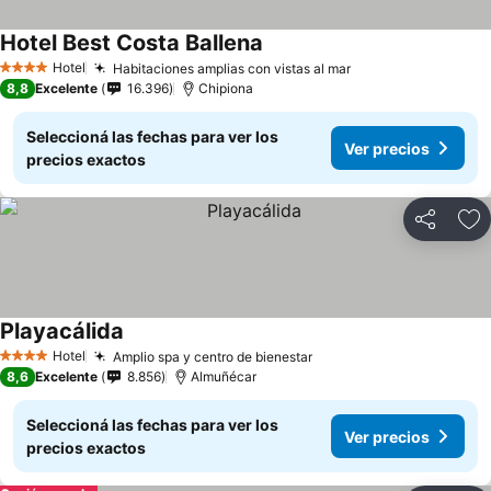
Hotel Best Costa Ballena
Hotel
Habitaciones amplias con vistas al mar
4 Estrellas
8,8
Excelente
16.396
Chipiona
Seleccioná las fechas para ver los
Ver precios
precios exactos
Compartir
Añ
Playacálida
Hotel
Amplio spa y centro de bienestar
4 Estrellas
8,6
Excelente
8.856
Almuñécar
Seleccioná las fechas para ver los
Ver precios
precios exactos