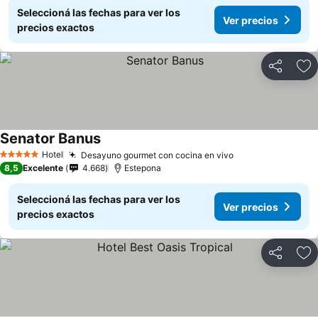
Seleccioná las fechas para ver los
Ver precios
precios exactos
Compartir
Añ
Senator Banus
Hotel
Desayuno gourmet con cocina en vivo
5 Estrellas
8,5
Excelente
4.668
Estepona
Seleccioná las fechas para ver los
Ver precios
precios exactos
Compartir
Añ