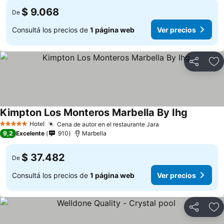
$ 9.068
De
Consultá los precios de
1 página web
Ver precios
Compartir
Añ
Kimpton Los Monteros Marbella By Ihg
Hotel
Cena de autor en el restaurante Jara
5 Estrellas
9,2
Excelente
910
Marbella
$ 37.482
De
Consultá los precios de
1 página web
Ver precios
Compartir
Añ