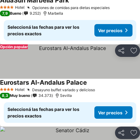
AluaSun Marbella Park
Hotel
Opciones de comidas para dietas especiales
4 Estrellas
7,9
Bueno
9.252
Marbella
Seleccioná las fechas para ver los
Ver precios
precios exactos
Opción popular
Compartir
Añ
Eurostars Al-Andalus Palace
Hotel
Desayuno buffet variado y delicioso
4 Estrellas
8,3
Muy bueno
34.373
Sevilla
Seleccioná las fechas para ver los
Ver precios
precios exactos
Compartir
Añ