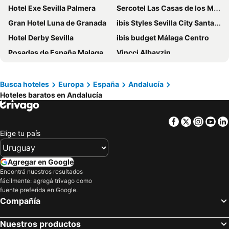
Hotel Exe Sevilla Palmera
Sercotel Las Casas de los Mercaderes
Gran Hotel Luna de Granada
ibis Styles Sevilla City Santa Justa
Hotel Derby Sevilla
ibis budget Málaga Centro
Posadas de España Malaga
Vincci Albayzin
Ilunion Málaga
Hotel Sevilla Center
Room Mate Leo, Granada
Atenas Granada
Busca hoteles
Europa
España
Andalucía
Hoteles baratos en Andalucía
Sercotel Palacio de los Gamboa
Hotel Plaza
Villa Gabriela
Hotel Pasarela
Facebook
Twitter
Insta
Yo
DWO Urban Granada
Don Curro
Elige tu país
Casual del Mar Málaga
Hotel El Tajo & SPA
Barcelo Malaga
Letoh Letoh Sevilla
Agregar en Google
Atarazanas Málaga Boutique Hotel
Eurostars Conquistador
Encontrá nuestros resultados
fácilmente: agregá trivago como
Hotel Romerito
Hotel Inglaterra
fuente preferida en Google.
Compañía
Hotel Cervantes
Hotel Doña Lina
Hotel Casa Del Poeta
ibis Malaga Centro Ciudad
Nuestros productos