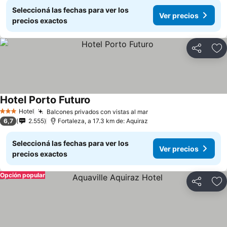
Seleccioná las fechas para ver los
Ver precios
precios exactos
Compartir
Añ
Hotel Porto Futuro
Ver precios
Hotel
Balcones privados con vistas al mar
Ver precios
3 Estrellas
6,7
2.555
Fortaleza, a 17.3 km de: Aquiraz
Seleccioná las fechas para ver los
Ver precios
precios exactos
Opción popular
Compartir
Añ