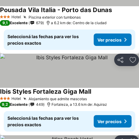
Pousada Vila Italia - Porto das Dunas
Ver precios
Hotel
Piscina exterior con tumbonas
Ver precios
3 Estrellas
9,1
Excelente
679
a 6.2 km de: Centro de la ciudad
Seleccioná las fechas para ver los
Ver precios
precios exactos
Compartir
Añ
Ibis Styles Fortaleza Giga Mall
Ver precios
Hotel
Alojamiento que admite mascotas
Ver precios
3 Estrellas
9,2
Excelente
449
Fortaleza, a 13.6 km de: Aquiraz
Seleccioná las fechas para ver los
Ver precios
precios exactos