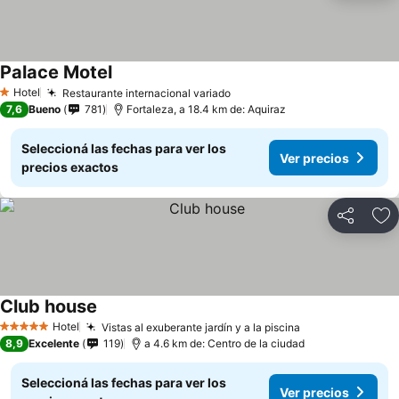
Palace Motel
Ver precios
Hotel
Restaurante internacional variado
Ver precios
1 Estrellas
7,6
Bueno
781
Fortaleza, a 18.4 km de: Aquiraz
Seleccioná las fechas para ver los
Ver precios
precios exactos
Compartir
Añ
Club house
Ver precios
Hotel
Vistas al exuberante jardín y a la piscina
Ver precios
5 Estrellas
8,9
Excelente
119
a 4.6 km de: Centro de la ciudad
Seleccioná las fechas para ver los
Ver precios