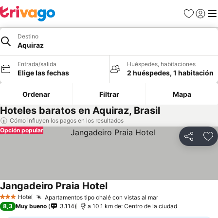
Favoritos
Iniciar 
Me
Destino
Aquiraz
Entrada/salida
Huéspedes, habitaciones
Elige las fechas
2 huéspedes, 1 habitación
Ordenar
Filtrar
Mapa
Hoteles baratos en Aquiraz, Brasil
Cómo influyen los pagos en los resultados
Opción popular
Compartir
Añ
Jangadeiro Praia Hotel
Ver precios
Hotel
Apartamentos tipo chalé con vistas al mar
Ver precios
3 Estrellas
8,3
Muy bueno
3.114
a 10.1 km de: Centro de la ciudad