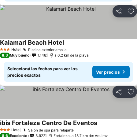
Compartir
Añ
Kalamari Beach Hotel
Ver precios
Hotel
Piscina exterior amplia
Ver precios
3 Estrellas
8,3
Muy bueno
1.148
a 0.2 km de la playa
Seleccioná las fechas para ver los
Ver precios
precios exactos
Compartir
Añ
ibis Fortaleza Centro De Eventos
Ver precios
Hotel
Salón de spa para relajarte
Ver precios
3 Estrellas
8,6
Excelente
3.922
Fortaleza, a 18.7 km de: Aquiraz