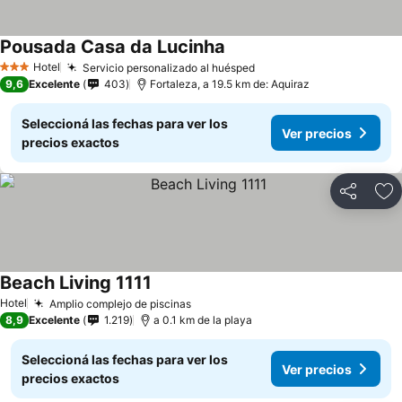
Pousada Casa da Lucinha
Ver precios
Hotel
Servicio personalizado al huésped
Ver precios
3 Estrellas
9,6
Excelente
403
Fortaleza, a 19.5 km de: Aquiraz
Seleccioná las fechas para ver los
Ver precios
precios exactos
Compartir
Añ
Beach Living 1111
Ver precios
Hotel
Amplio complejo de piscinas
Ver precios
8,9
Excelente
1.219
a 0.1 km de la playa
Seleccioná las fechas para ver los
Ver precios
precios exactos