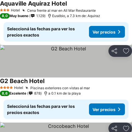
Aquaville Aquiraz Hotel
Ver precios
Hotel
Cena frente al mar en All Mar Restaurante
Ver precios
3 Estrellas
8,0
Muy bueno
1.129
Eusébio, a 7.3 km de: Aquiraz
Seleccioná las fechas para ver los
Ver precios
precios exactos
Compartir
Añ
G2 Beach Hotel
Ver precios
Hotel
Piscinas exteriores con vistas al mar
Ver precios
4 Estrellas
8,6
Excelente
878
a 0.1 km de la playa
Seleccioná las fechas para ver los
Ver precios
precios exactos
Compartir
Añ