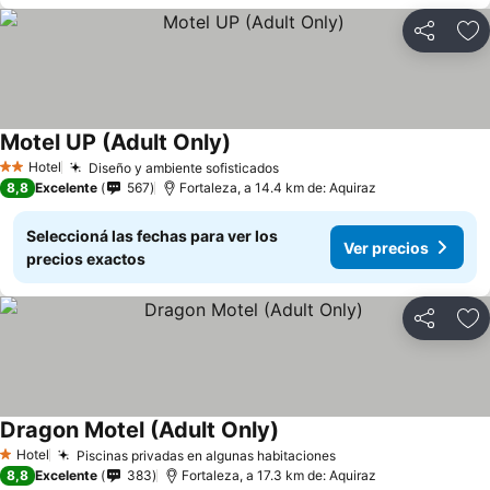
Compartir
Añ
Motel UP (Adult Only)
Ver precios
Hotel
Diseño y ambiente sofisticados
Ver precios
2 Estrellas
8,8
Excelente
567
Fortaleza, a 14.4 km de: Aquiraz
Seleccioná las fechas para ver los
Ver precios
precios exactos
Compartir
Añ
Dragon Motel (Adult Only)
Ver precios
Hotel
Piscinas privadas en algunas habitaciones
Ver precios
1 Estrellas
8,8
Excelente
383
Fortaleza, a 17.3 km de: Aquiraz