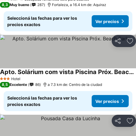
Ver precios
2 Estrellas
8,3
Muy bueno
287
Fortaleza, a 16.4 km de: Aquiraz
Seleccioná las fechas para ver los
Ver precios
precios exactos
Compartir
Añ
Apto. Solárium com vista Piscina Próx. Beach Park
Ver precios
Hotel
3 Estrellas
8,5
Excelente
86
a 7.3 km de: Centro de la ciudad
Seleccioná las fechas para ver los
Ver precios
precios exactos
Compartir
Añ