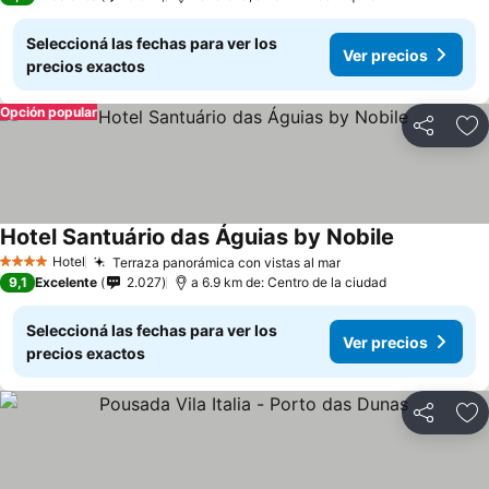
Seleccioná las fechas para ver los
Ver precios
precios exactos
Opción popular
Compartir
Añ
Hotel Santuário das Águias by Nobile
Ver precios
Hotel
Terraza panorámica con vistas al mar
Ver precios
4 Estrellas
9,1
Excelente
2.027
a 6.9 km de: Centro de la ciudad
Seleccioná las fechas para ver los
Ver precios
precios exactos
Compartir
Añ