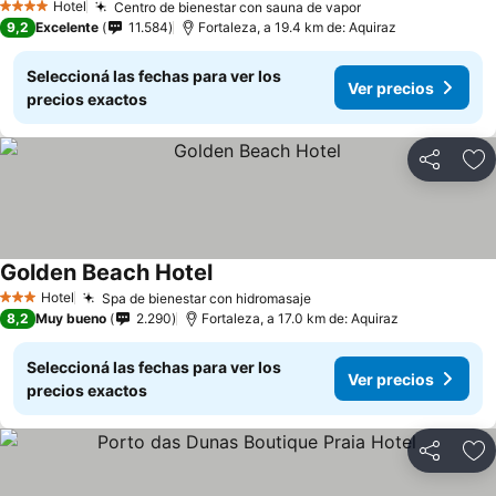
Hotel
Centro de bienestar con sauna de vapor
Ver precios
4 Estrellas
9,2
Excelente
11.584
Fortaleza, a 19.4 km de: Aquiraz
Seleccioná las fechas para ver los
Ver precios
precios exactos
Compartir
Añ
Golden Beach Hotel
Ver precios
Hotel
Spa de bienestar con hidromasaje
Ver precios
3 Estrellas
8,2
Muy bueno
2.290
Fortaleza, a 17.0 km de: Aquiraz
Seleccioná las fechas para ver los
Ver precios
precios exactos
Compartir
Añ