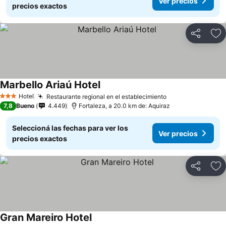
Ver precios
precios exactos
Compartir
Añ
Marbello Ariaú Hotel
Ver precios
Hotel
Restaurante regional en el establecimiento
Ver precios
3 Estrellas
7,8
Bueno
4.449
Fortaleza, a 20.0 km de: Aquiraz
Seleccioná las fechas para ver los
Ver precios
precios exactos
Compartir
Añ
Gran Mareiro Hotel
Ver precios