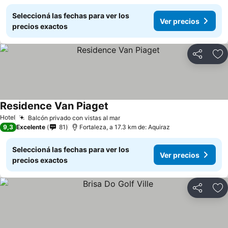
Seleccioná las fechas para ver los
Ver precios
precios exactos
Compartir
Añ
Residence Van Piaget
Ver precios
Hotel
Balcón privado con vistas al mar
Ver precios
9,3
Excelente
81
Fortaleza, a 17.3 km de: Aquiraz
Seleccioná las fechas para ver los
Ver precios
precios exactos
Compartir
Añ