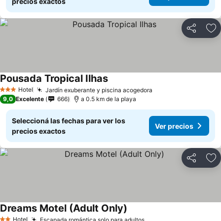
precios exactos
Compartir
Añ
Pousada Tropical Ilhas
Ver precios
Hotel
Jardín exuberante y piscina acogedora
Ver precios
3 Estrellas
9,0
Excelente
666
a 0.5 km de la playa
Seleccioná las fechas para ver los
Ver precios
precios exactos
Compartir
Añ
Dreams Motel (Adult Only)
Ver precios
Hotel
Escapada romántica solo para adultos