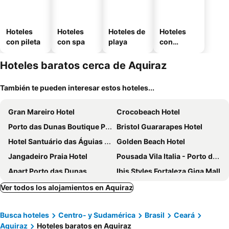
Hoteles
Hoteles
Hoteles de
Hoteles
con pileta
con spa
playa
con
estaciona
miento
Hoteles baratos cerca de Aquiraz
También te pueden interesar estos hoteles...
Gran Mareiro Hotel
Crocobeach Hotel
Porto das Dunas Boutique Praia Hotel
Bristol Guararapes Hotel
Hotel Santuário das Águias by Nobile
Golden Beach Hotel
Jangadeiro Praia Hotel
Pousada Vila Italia - Porto das Dunas
Apart Porto das Dunas
Ibis Styles Fortaleza Giga Mall
Residence Van Piaget
Marbello Ariaú Hotel
Ver todos los alojamientos en Aquiraz
Pousada Costa Marina
Busca hoteles
Centro- y Sudamérica
Brasil
Ceará
Aquiraz
Hoteles baratos en Aquiraz