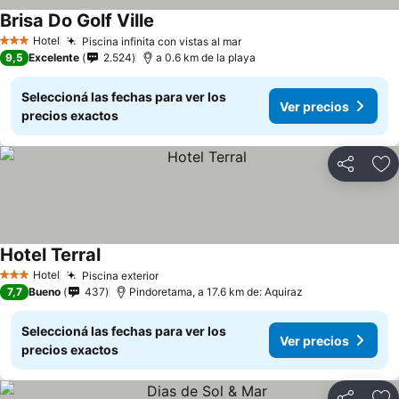
Brisa Do Golf Ville
Ver precios
Hotel
Piscina infinita con vistas al mar
Ver precios
3 Estrellas
9,5
Excelente
2.524
a 0.6 km de la playa
Seleccioná las fechas para ver los
Ver precios
precios exactos
Compartir
Añ
Hotel Terral
Ver precios
Hotel
Piscina exterior
Ver precios
3 Estrellas
7,7
Bueno
437
Pindoretama, a 17.6 km de: Aquiraz
Seleccioná las fechas para ver los
Ver precios
precios exactos