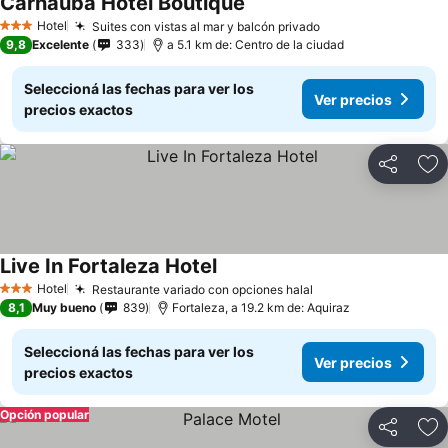
Carnaúba Hotel Boutique
Ver precios
Hotel
Suites con vistas al mar y balcón privado
Ver precios
3 Estrellas
9,8
Excelente
333
a 5.1 km de: Centro de la ciudad
Seleccioná las fechas para ver los
Ver precios
precios exactos
Compartir
Añ
Live In Fortaleza Hotel
Ver precios
Hotel
Restaurante variado con opciones halal
Ver precios
3 Estrellas
8,1
Muy bueno
839
Fortaleza, a 19.2 km de: Aquiraz
Seleccioná las fechas para ver los
Ver precios
precios exactos
Opción popular
Compartir
Añ