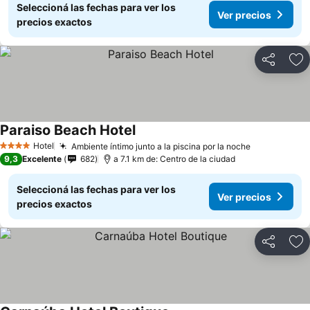
Seleccioná las fechas para ver los
Ver precios
precios exactos
Compartir
Añ
Paraiso Beach Hotel
Ver precios
Hotel
Ambiente íntimo junto a la piscina por la noche
Ver precios
4 Estrellas
9,3
Excelente
682
a 7.1 km de: Centro de la ciudad
Seleccioná las fechas para ver los
Ver precios
precios exactos
Compartir
Añ