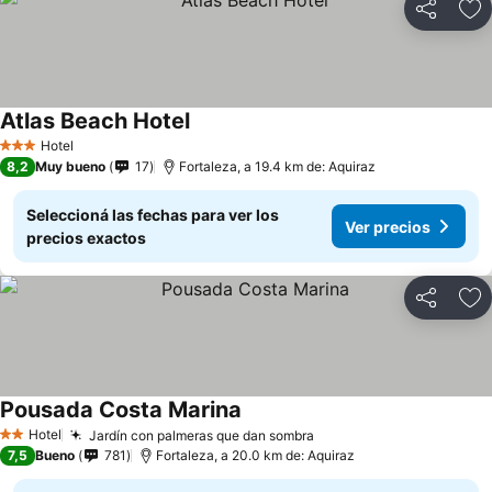
Compartir
Añ
Atlas Beach Hotel
Ver precios
Hotel
3 Estrellas
8,2
Muy bueno
17
Fortaleza, a 19.4 km de: Aquiraz
Seleccioná las fechas para ver los
Ver precios
precios exactos
Compartir
Añ
Pousada Costa Marina
Ver precios
Hotel
Jardín con palmeras que dan sombra
Ver precios
2 Estrellas
7,5
Bueno
781
Fortaleza, a 20.0 km de: Aquiraz