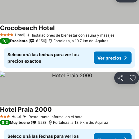
Crocobeach Hotel
Ver precios
Hotel
Instalaciones de bienestar con sauna y masajes
Ver precio
4 Estrellas
9,1
Excelente
6.156
Fortaleza, a 19.7 km de: Aquiraz
Seleccioná las fechas para ver los
Ver precios
precios exactos
Compartir
Añ
Hotel Praia 2000
Ver precios
Hotel
Restaurante informal en el hotel
Ver precios
3 Estrellas
8,3
Muy bueno
528
Fortaleza, a 18.9 km de: Aquiraz
Seleccioná las fechas para ver los