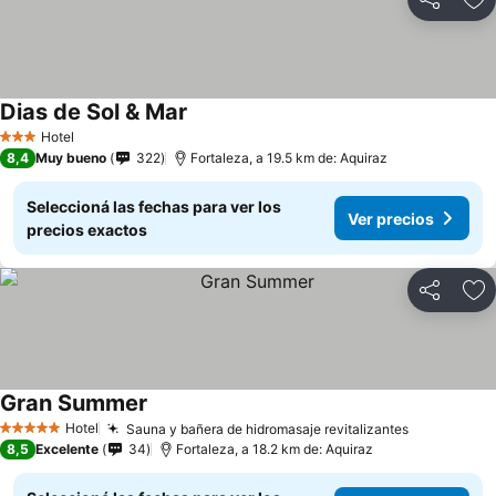
Compartir
Añ
Dias de Sol & Mar
Ver precios
Hotel
3 Estrellas
8,4
Muy bueno
322
Fortaleza, a 19.5 km de: Aquiraz
Seleccioná las fechas para ver los
Ver precios
precios exactos
Compartir
Añ
Gran Summer
Ver precios
Hotel
Sauna y bañera de hidromasaje revitalizantes
Ver precio
5 Estrellas
8,5
Excelente
34
Fortaleza, a 18.2 km de: Aquiraz