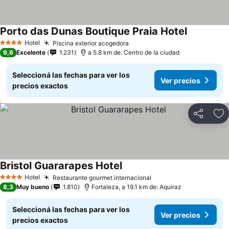
Porto das Dunas Boutique Praia Hotel
Ver precio
Hotel
Piscina exterior acogedora
Ver precios
4 Estrellas
9,6
Excelente
1.231
a 5.8 km de: Centro de la ciudad
Seleccioná las fechas para ver los
Ver precios
precios exactos
Compartir
Añ
Bristol Guararapes Hotel
Ver precios
Hotel
Restaurante gourmet internacional
Ver precios
4 Estrellas
8,3
Muy bueno
1.810
Fortaleza, a 19.1 km de: Aquiraz
Seleccioná las fechas para ver los
Ver precios
precios exactos