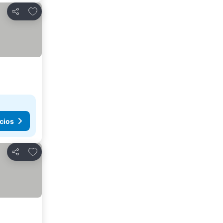
Añadir a favoritos
Compartir
cios
Añadir a favoritos
Compartir