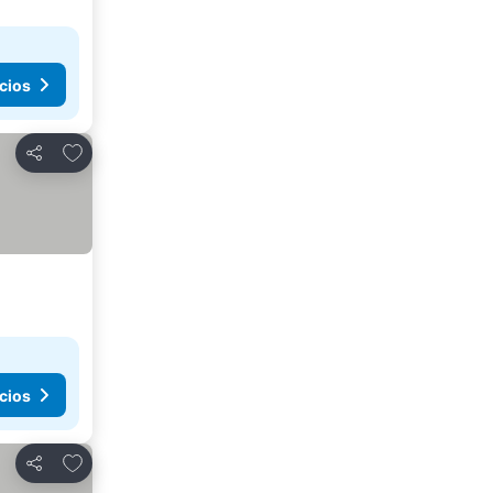
cios
Añadir a favoritos
Compartir
cios
Añadir a favoritos
Compartir