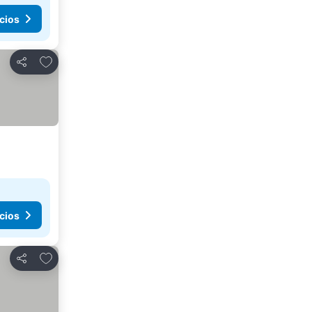
cios
Añadir a favoritos
Compartir
cios
Añadir a favoritos
Compartir