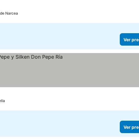
de Narcea
Ver pre
s
precios
lla
Ver pre