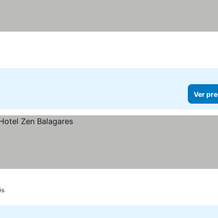
Ver pre
és