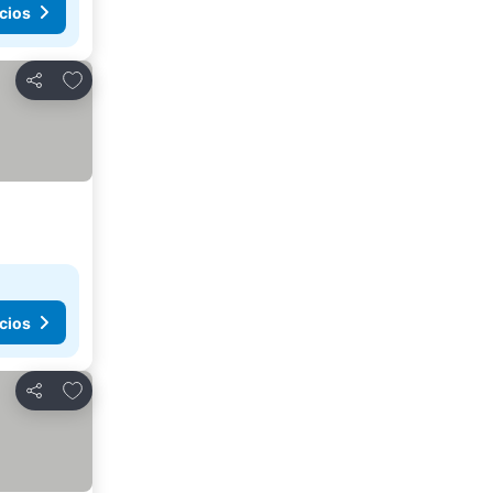
cios
Añadir a favoritos
Compartir
cios
Añadir a favoritos
Compartir