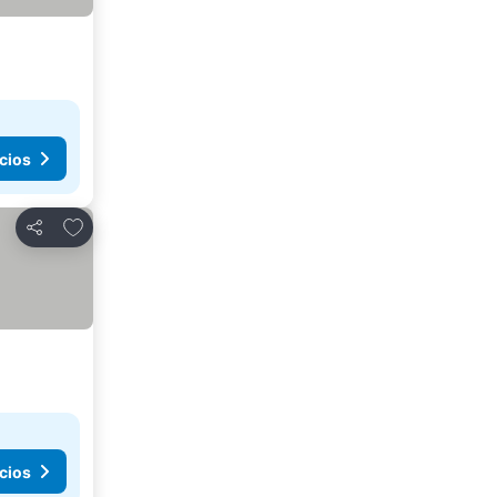
cios
Añadir a favoritos
Compartir
cios