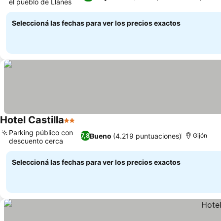
el pueblo de Llanes
Ver precios
Seleccioná las fechas para ver los precios exactos
Hotel Castilla
2 Estrellas
Ver precios
Parking público con
Bueno
(4.219 puntuaciones)
7,8
Gijón
descuento cerca
Ver precios
Seleccioná las fechas para ver los precios exactos