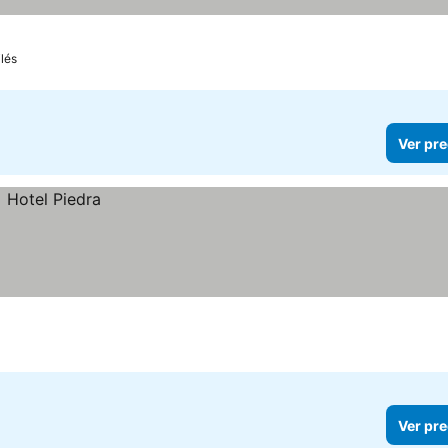
ilés
Ver pre
Ver pre