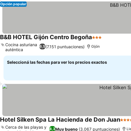
Opción popular
B&B HOTEL Gijón Centro Begoña
3 Estrellas
Ver precios
Cocina asturiana
(7.151 puntuaciones)
6,5
Gijón
auténtica
Ver precios
Seleccioná las fechas para ver los precios exactos
Hotel Silken Spa La Hacienda de Don Juan
4 Est
Cerca de las playas y
Muy bueno
(3.067 puntuaciones)
8,3
Ll