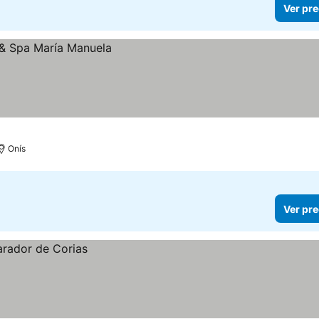
Ver pre
Onís
Ver pre