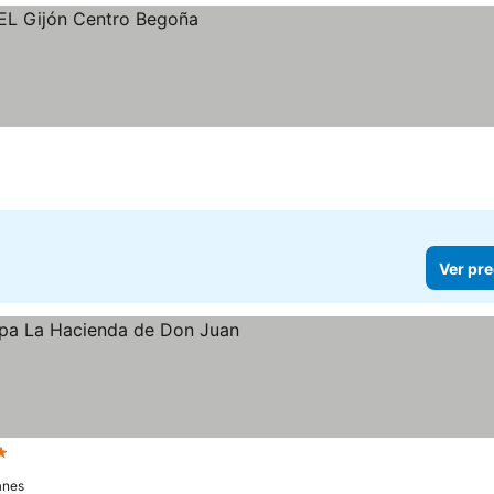
Ver pre
rellas
Ver precios
anes