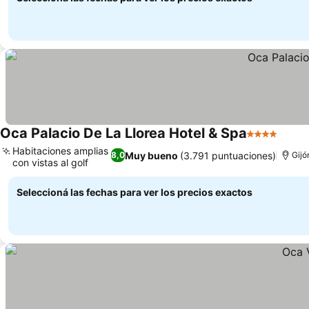
Oca Palacio De La Llorea Hotel & Spa
4 Estrellas
Ver p
Habitaciones amplias
Muy bueno
(3.791 puntuaciones)
8,0
Gijó
con vistas al golf
Ver precios
Seleccioná las fechas para ver los precios exactos