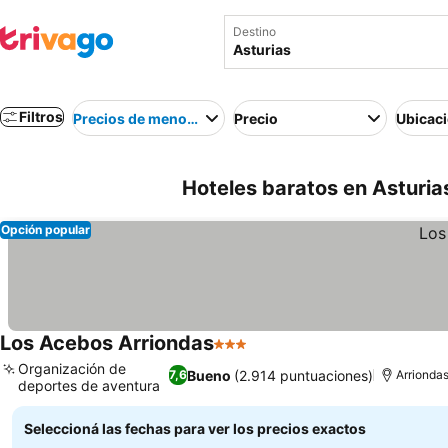
Destino
Filtros
Precios de menor a mayor
Precio
Ubicac
Hoteles baratos en Asturia
Opción popular
Los Acebos Arriondas
3 Estrellas
Ver precios
Organización de
Bueno
(2.914 puntuaciones)
7,6
Arrionda
deportes de aventura
Ver precios
Seleccioná las fechas para ver los precios exactos