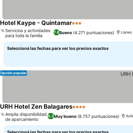
Hotel Kaype - Quintamar
3 Estrellas
Ver precios
Servicios y actividades
Bueno
(4.271 puntuaciones)
7,8
Llanes
para toda la familia
Ver precios
Seleccioná las fechas para ver los precios exactos
Opción popular
URH Hotel Zen Balagares
4 Estrellas
Ver precios
Amplia disponibilidad
Muy bueno
(8.757 puntuaciones)
8,3
Avil
de aparcamiento
Ver precios
Seleccioná las fechas para ver los precios exactos