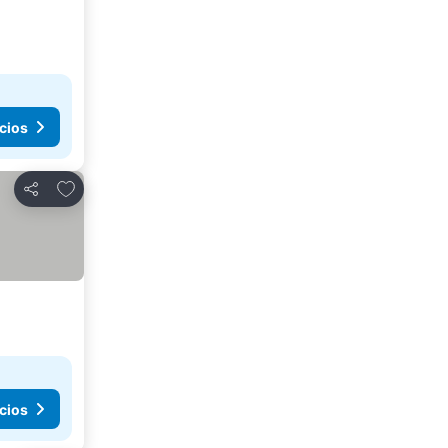
cios
Añadir a favoritos
Compartir
cios