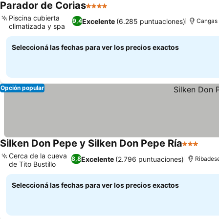
Parador de Corias
4 Estrellas
Ver precios
Piscina cubierta
Excelente
(6.285 puntuaciones)
9,4
Cangas 
climatizada y spa
Ver precios
Seleccioná las fechas para ver los precios exactos
Opción popular
Silken Don Pepe y Silken Don Pepe Ría
3 Estrella
Ver 
Cerca de la cueva
Excelente
(2.796 puntuaciones)
8,8
Ribadese
de Tito Bustillo
Ver precios
Seleccioná las fechas para ver los precios exactos