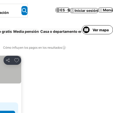
ES · $
Menú
Iniciar sesión
ación
Ver mapa
 gratis
Media pensión
Casa o departamento entero
Departamen
Cómo influyen los pagos en los resultados
Añadir a favoritos
Compartir