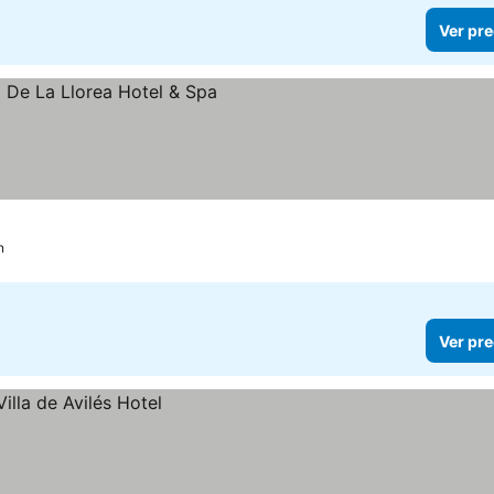
Ver pre
recios
n
Ver pre