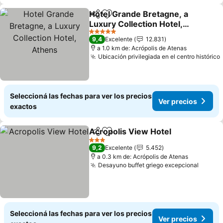
Hotel Grande Bretagne, a
Compartir
Añadir a favoritos
Luxury Collection Hotel,
Athens
Ver precios
5 Estrellas
9,4
Excelente
12.831
a 1.0 km de: Acrópolis de Atenas
Ubicación privilegiada en el centro histórico
Seleccioná las fechas para ver los precios
Ver precios
exactos
Acropolis View Hotel
Compartir
Añadir a favoritos
Ver p
3 Estrellas
9,2
Excelente
5.452
a 0.3 km de: Acrópolis de Atenas
Desayuno buffet griego excepcional
Ver pr
Seleccioná las fechas para ver los precios
Ver precios