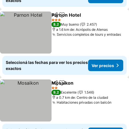
exactos
Parnon Hotel
Compartir
Añadir a favoritos
Ver precios
3 Estrellas
8,2
Muy bueno
2.457
a 1.6 km de: Acrópolis de Atenas
Servicios completos de tours y entradas
Ver
Seleccioná las fechas para ver los precios
Ver precios
exactos
Mosaikon
Compartir
Añadir a favoritos
Ver precios
2 Estrellas
9,2
Excelente
1.546
a 0.7 km de: Centro de la ciudad
Habitaciones privadas con balcón
Ver pre