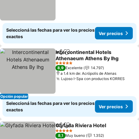
Seleccioná las fechas para ver los precios
Ver precios
exactos
Intercontinental Hotels
Compartir
Añadir a favoritos
Athenaeum Athens By Ihg
Ver precios
5 Estrellas
8,9
Excelente
14.797
a 1.4 km de: Acrópolis de Atenas
Lujoso I-Spa con productos KORRES
Ver p
Opción popular
Seleccioná las fechas para ver los precios
Ver precios
exactos
Glyfada Riviera Hotel
Compartir
Añadir a favoritos
Ver p
5 Estrellas
8,1
Muy bueno
1.352