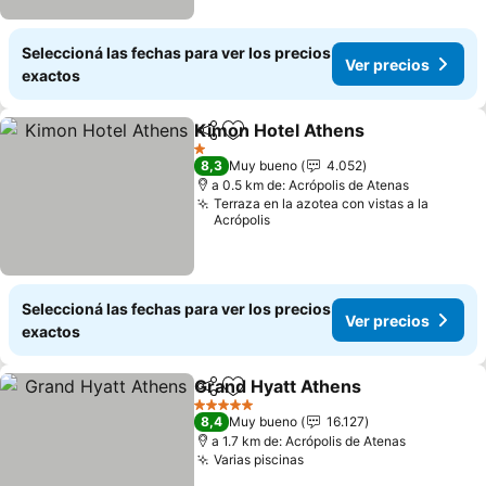
Seleccioná las fechas para ver los precios
Ver precios
exactos
Kimon Hotel Athens
Compartir
Añadir a favoritos
Ver pr
1 Estrellas
8,3
Muy bueno
4.052
a 0.5 km de: Acrópolis de Atenas
Terraza en la azotea con vistas a la
Acrópolis
Seleccioná las fechas para ver los precios
Ver precios
exactos
Grand Hyatt Athens
Compartir
Añadir a favoritos
Ver pr
5 Estrellas
8,4
Muy bueno
16.127
a 1.7 km de: Acrópolis de Atenas
Varias piscinas
Ver precios