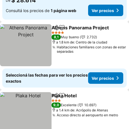
$ 28.614
De
Consultá los precios de
1 página web
Ver precios
Athens Panorama Project
Compartir
Añadir a favoritos
4 Estrellas
8,1
Muy bueno
2.732
a 1.8 km de: Centro de la ciudad
Habitaciones familiares con zonas de estar
separadas
Seleccioná las fechas para ver los precios
Ver precios
exactos
Plaka Hotel
Compartir
Añadir a favoritos
Ver precios
3 Estrellas
9,0
Excelente
10.697
a 1.4 km de: Acrópolis de Atenas
Acceso directo al aeropuerto en metro
Ver 