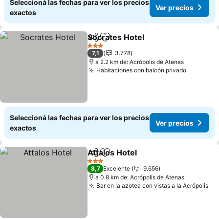
Seleccioná las fechas para ver los precios
Ver precios
exactos
Socrates Hotel
Compartir
Añadir a favoritos
Ver precios
3 Estrellas
7,1
3.778
a 2.2 km de: Acrópolis de Atenas
Habitaciones con balcón privado
Ver prec
Seleccioná las fechas para ver los precios
Ver precios
exactos
Attalos Hotel
Compartir
Añadir a favoritos
Ver precios
3 Estrellas
8,7
Excelente
9.656
a 0.8 km de: Acrópolis de Atenas
Bar en la azotea con vistas a la Acrópolis
Ve