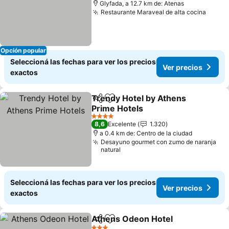
Glyfada, a 12.7 km de: Atenas
Restaurante Maraveal de alta cocina
Ver p
Opción popular
Seleccioná las fechas para ver los precios
Ver precios
exactos
Trendy Hotel by Athens
Compartir
Añadir a favoritos
Prime Hotels
Ver precios
4 Estrellas
8,6
Excelente
1.320
a 0.4 km de: Centro de la ciudad
Desayuno gourmet con zumo de naranja
natural
Seleccioná las fechas para ver los precios
Ver precios
exactos
Athens Odeon Hotel
Compartir
Añadir a favoritos
Ver p