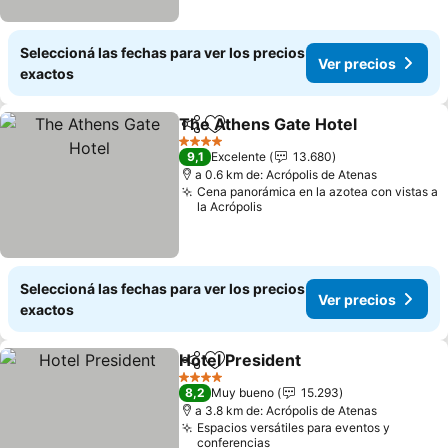
Seleccioná las fechas para ver los precios
Ver precios
exactos
The Athens Gate Hotel
Compartir
Añadir a favoritos
Ver
4 Estrellas
9,1
Excelente
13.680
a 0.6 km de: Acrópolis de Atenas
Cena panorámica en la azotea con vistas a
la Acrópolis
Seleccioná las fechas para ver los precios
Ver precios
exactos
Hotel President
Compartir
Añadir a favoritos
Ver precio
4 Estrellas
8,2
Muy bueno
15.293
a 3.8 km de: Acrópolis de Atenas
Espacios versátiles para eventos y
conferencias