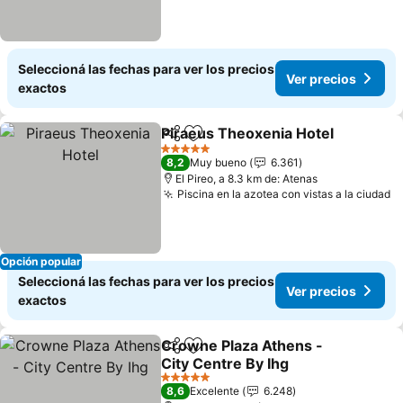
Seleccioná las fechas para ver los precios
Ver precios
exactos
Piraeus Theoxenia Hotel
Compartir
Añadir a favoritos
V
5 Estrellas
8,2
Muy bueno
6.361
El Pireo, a 8.3 km de: Atenas
Piscina en la azotea con vistas a la ciudad
V
Opción popular
Seleccioná las fechas para ver los precios
Ver precios
exactos
Crowne Plaza Athens -
Compartir
Añadir a favoritos
City Centre By Ihg
Ver precios
5 Estrellas
8,6
Excelente
6.248