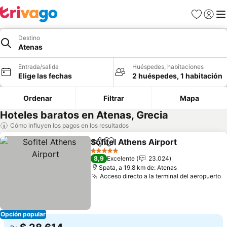
Favoritos
Iniciar 
Me
Destino
Atenas
Entrada/salida
Huéspedes, habitaciones
Elige las fechas
2 huéspedes, 1 habitación
Ordenar
Filtrar
Mapa
Hoteles baratos en Atenas, Grecia
Cómo influyen los pagos en los resultados
Sofitel Athens Airport
Compartir
Añadir a favoritos
Ver 
5 Estrellas
8,9
Excelente
23.024
Spata, a 19.8 km de: Atenas
Acceso directo a la terminal del aeropuerto
V
Opción popular