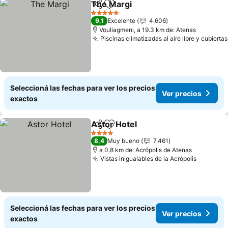
The Margi
Compartir
Añadir a favoritos
Ver precios
5 Estrellas
9,1
Excelente
4.606
Vouliagmeni, a 19.3 km de: Atenas
Piscinas climatizadas al aire libre y cubiertas
Seleccioná las fechas para ver los precios
Ver precios
exactos
Astor Hotel
Compartir
Añadir a favoritos
Ver precios
4 Estrellas
8,4
Muy bueno
7.461
a 0.8 km de: Acrópolis de Atenas
Vistas inigualables de la Acrópolis
Ver prec
Seleccioná las fechas para ver los precios
Ver precios
exactos