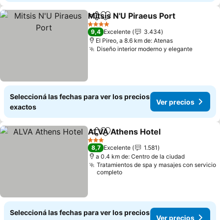
Mitsis N'U Piraeus Port
Compartir
Añadir a favoritos
Ver
4 Estrellas
9,4
Excelente
3.434
El Pireo, a 8.6 km de: Atenas
Diseño interior moderno y elegante
Ver pre
Seleccioná las fechas para ver los precios
Ver precios
exactos
ALVA Athens Hotel
Compartir
Añadir a favoritos
Ver pre
3 Estrellas
8,7
Excelente
1.581
a 0.4 km de: Centro de la ciudad
Tratamientos de spa y masajes con servicio
completo
Seleccioná las fechas para ver los precios
Ver precios