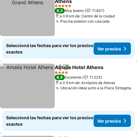
Athens
Ver precios
5 Estrellas
8,3
Muy bueno
11.637
a 0.6 km de: Centro de la ciudad
Piscina exterior con cascada
Ver precios
Seleccioná las fechas para ver los precios
Ver precios
exactos
Amalia Hotel Athens
Compartir
Añadir a favoritos
Ver p
4 Estrellas
8,9
Excelente
11.223
a 0.9 km de: Acrópolis de Atenas
Ubicación ideal junto a la Plaza Síntagma
Ve
Seleccioná las fechas para ver los precios
Ver precios
exactos