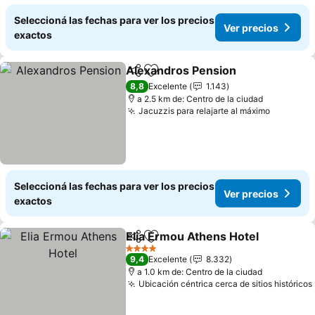
Seleccioná las fechas para ver los precios
Ver precios
exactos
Alexandros Pension
Compartir
Añadir a favoritos
Ver pr
8,8
Excelente
1.143
a 2.5 km de: Centro de la ciudad
Jacuzzis para relajarte al máximo
Ver prec
Seleccioná las fechas para ver los precios
Ver precios
exactos
Elia Ermou Athens Hotel
Compartir
Añadir a favoritos
Ve
4 Estrellas
9,4
Excelente
8.332
a 1.0 km de: Centro de la ciudad
Ubicación céntrica cerca de sitios históricos