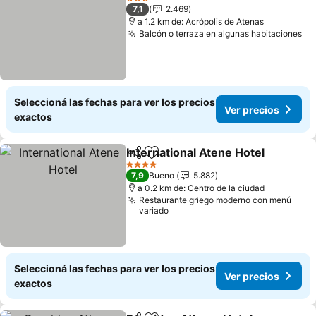
3 Estrellas
7,1
2.469
a 1.2 km de: Acrópolis de Atenas
Balcón o terraza en algunas habitaciones
Ve
Seleccioná las fechas para ver los precios
Ver precios
exactos
International Atene Hotel
Compartir
Añadir a favoritos
V
4 Estrellas
7,9
Bueno
5.882
a 0.2 km de: Centro de la ciudad
Restaurante griego moderno con menú
variado
Seleccioná las fechas para ver los precios
Ver precios
exactos