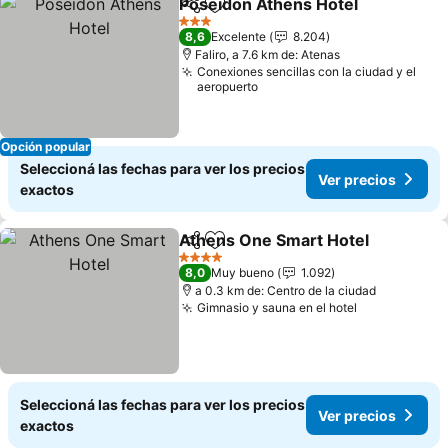
Poseidon Athens Hotel
Compartir
Añadir a favoritos
Ver
3 Estrellas
8,6
Excelente
8.204
Faliro, a 7.6 km de: Atenas
Conexiones sencillas con la ciudad y el
aeropuerto
Opción popular
Seleccioná las fechas para ver los precios
Ver precios
exactos
Athens One Smart Hotel
Compartir
Añadir a favoritos
Ve
4 Estrellas
8,0
Muy bueno
1.092
a 0.3 km de: Centro de la ciudad
Gimnasio y sauna en el hotel
Ver precios
Seleccioná las fechas para ver los precios
Ver precios
exactos