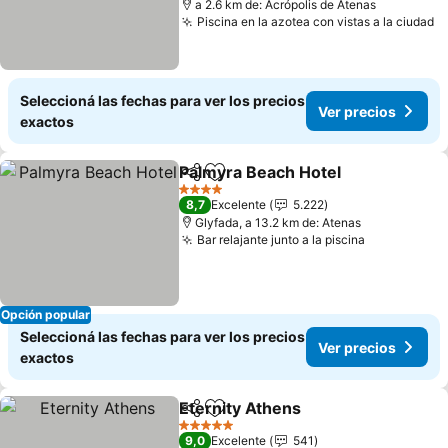
a 2.6 km de: Acrópolis de Atenas
Piscina en la azotea con vistas a la ciudad
V
Seleccioná las fechas para ver los precios
Ver precios
exactos
Palmyra Beach Hotel
Compartir
Añadir a favoritos
Ver p
4 Estrellas
8,7
Excelente
5.222
Glyfada, a 13.2 km de: Atenas
Bar relajante junto a la piscina
Ver precio
Opción popular
Seleccioná las fechas para ver los precios
Ver precios
exactos
Eternity Athens
Compartir
Añadir a favoritos
Ver precio
5 Estrellas
9,0
Excelente
541