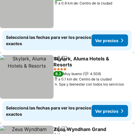
a 0.9 km de: Centro de la ciudad
Seleccioná las fechas para ver los precios
Ver precios
exactos
Skylark, Aluma Hotels &
Compartir
Añadir a favoritos
Resorts
Ver precios
4 Estrellas
8,2
Muy bueno
4.509
a 0.1 km de: Centro de la ciudad
Spa y bienestar con todos los servicios
Ver 
Seleccioná las fechas para ver los precios
Ver precios
exactos
Zeus Wyndham Grand
Compartir
Añadir a favoritos