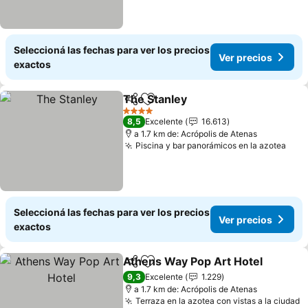
Seleccioná las fechas para ver los precios
Ver precios
exactos
The Stanley
Compartir
Añadir a favoritos
Ver precios
4 Estrellas
8,5
Excelente
16.613
a 1.7 km de: Acrópolis de Atenas
Piscina y bar panorámicos en la azotea
Ver 
Seleccioná las fechas para ver los precios
Ver precios
exactos
Athens Way Pop Art Hotel
Compartir
Añadir a favoritos
9,3
Excelente
1.229
a 1.7 km de: Acrópolis de Atenas
Terraza en la azotea con vistas a la ciudad
V