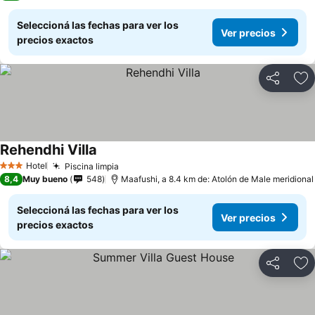
Seleccioná las fechas para ver los
Ver precios
precios exactos
Compartir
Añ
Rehendhi Villa
Hotel
Piscina limpia
3 Estrellas
8,4
Muy bueno
548
Maafushi, a 8.4 km de: Atolón de Male meridional
Seleccioná las fechas para ver los
Ver precios
precios exactos
Compartir
Añ