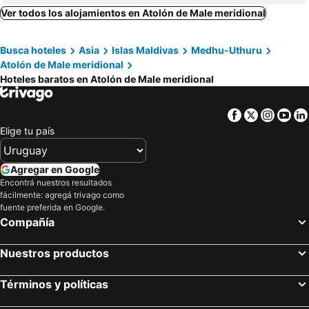
Dreams Grand
Beach Hotel Guraidhoo
Ver todos los alojamientos en Atolón de Male meridional
Triton Beach Hotel & Spa
Triton Prestige Seaview and Spa
Busca hoteles
Asia
Islas Maldivas
Medhu-Uthuru
Pearlshine Retreat Maldives
Ayala Ocean View
Atolón de Male meridional
Hoteles baratos en Atolón de Male meridional
Facebook
Twitter
Insta
Yo
Elige tu país
Agregar en Google
Encontrá nuestros resultados
fácilmente: agregá trivago como
fuente preferida en Google.
Compañía
Nuestros productos
Términos y políticas