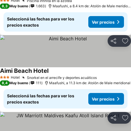
Hotel
Piscina infinita en la azotea
3 Estrellas
8,3
Muy bueno
1.663
Maafushi, a 8.4 km de: Atolón de Male meridional
Seleccioná las fechas para ver los
Ver precios
precios exactos
Compartir
Añ
Aimi Beach Hotel
Hotel
Snorkel en el arrecife y deportes acuáticos
3 Estrellas
8,4
Muy bueno
111
Maafushi, a 11.3 km de: Atolón de Male meridional
Seleccioná las fechas para ver los
Ver precios
precios exactos
Compartir
Añ