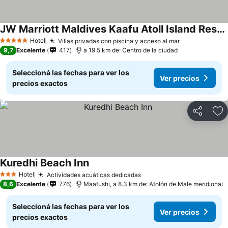
JW Marriott Maldives Kaafu Atoll Island Resort
Hotel
Villas privadas con piscina y acceso al mar
5 Estrellas
9,7
Excelente
417
a 19.5 km de: Centro de la ciudad
Seleccioná las fechas para ver los
Ver precios
precios exactos
Compartir
Añ
Kuredhi Beach Inn
Hotel
Actividades acuáticas dedicadas
3 Estrellas
8,6
Excelente
776
Maafushi, a 8.3 km de: Atolón de Male meridional
Seleccioná las fechas para ver los
Ver precios
precios exactos