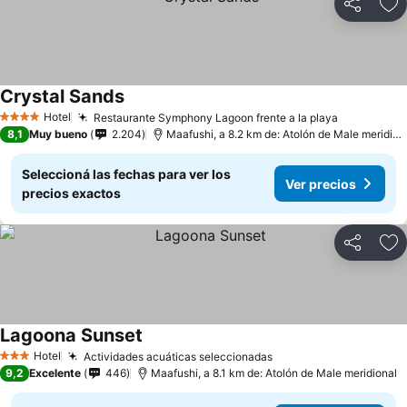
Compartir
Añ
Crystal Sands
Hotel
Restaurante Symphony Lagoon frente a la playa
4 Estrellas
8,1
Muy bueno
2.204
Maafushi, a 8.2 km de: Atolón de Male meridional
Seleccioná las fechas para ver los
Ver precios
precios exactos
Compartir
Añ
Lagoona Sunset
Hotel
Actividades acuáticas seleccionadas
3 Estrellas
9,2
Excelente
446
Maafushi, a 8.1 km de: Atolón de Male meridional