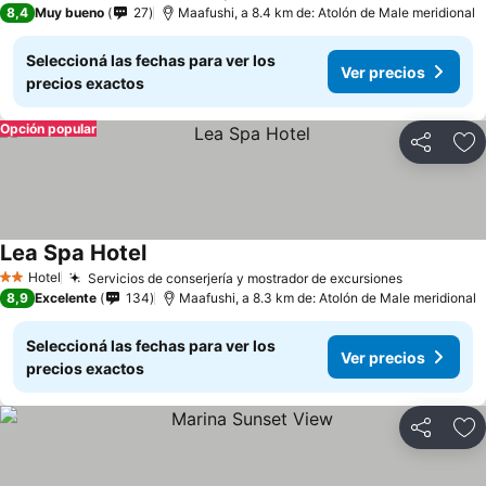
8,4
Muy bueno
27
Maafushi, a 8.4 km de: Atolón de Male meridional
Seleccioná las fechas para ver los
Ver precios
precios exactos
Opción popular
Compartir
Añ
Lea Spa Hotel
Hotel
Servicios de conserjería y mostrador de excursiones
2 Estrellas
8,9
Excelente
134
Maafushi, a 8.3 km de: Atolón de Male meridional
Seleccioná las fechas para ver los
Ver precios
precios exactos
Compartir
Añ