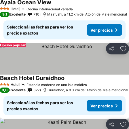
Ayala Ocean View
Hotel
Cocina internacional variada
3 Estrellas
9,1
Excelente
710
Maafushi, a 11.2 km de: Atolón de Male meridional
Seleccioná las fechas para ver los
Ver precios
precios exactos
Opción popular
Compartir
Añ
Beach Hotel Guraidhoo
Hotel
Estancia moderna en una isla maldiva
3 Estrellas
9,0
Excelente
327
Guraidhoo, a 8.0 km de: Atolón de Male meridional
Seleccioná las fechas para ver los
Ver precios
precios exactos
Compartir
Añ