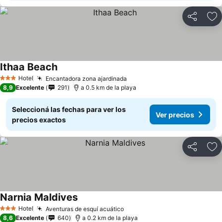
Compartir
Añ
Ithaa Beach
Hotel
Encantadora zona ajardinada
3 Estrellas
8,9
Excelente
291
a 0.5 km de la playa
Seleccioná las fechas para ver los
Ver precios
precios exactos
Compartir
Añ
Narnia Maldives
Hotel
Aventuras de esquí acuático
3 Estrellas
8,6
Excelente
640
a 0.2 km de la playa