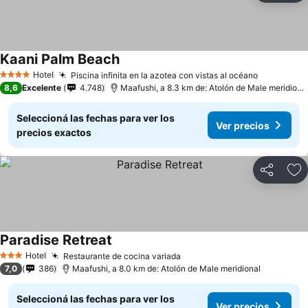
Kaani Palm Beach
Hotel
Piscina infinita en la azotea con vistas al océano
4 Estrellas
8,6
Excelente
4.748
Maafushi, a 8.3 km de: Atolón de Male meridional
Seleccioná las fechas para ver los
Ver precios
precios exactos
Compartir
Añ
Paradise Retreat
Hotel
Restaurante de cocina variada
3 Estrellas
7,0
386
Maafushi, a 8.0 km de: Atolón de Male meridional
Seleccioná las fechas para ver los
Ver precios