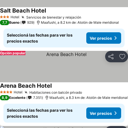
Salt Beach Hotel
Hotel
Servicios de bienestar y relajación
3 Estrellas
7,7
Bueno
929
Maafushi, a 8.2 km de: Atolón de Male meridional
Seleccioná las fechas para ver los
Ver precios
precios exactos
Opción popular
Compartir
Añ
Arena Beach Hotel
Hotel
Habitaciones con balcón privado
4 Estrellas
8,9
Excelente
7.351
Maafushi, a 8.3 km de: Atolón de Male meridional
Seleccioná las fechas para ver los
Ver precios
precios exactos