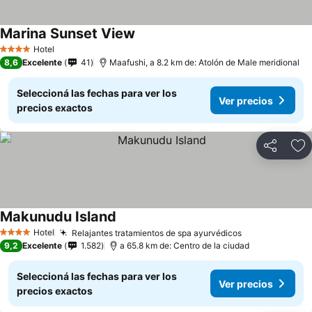
Marina Sunset View
Hotel
4 Estrellas
8,6
Excelente
41
Maafushi, a 8.2 km de: Atolón de Male meridional
Seleccioná las fechas para ver los
Ver precios
precios exactos
Compartir
Añ
Makunudu Island
Hotel
Relajantes tratamientos de spa ayurvédicos
4 Estrellas
9,2
Excelente
1.582
a 65.8 km de: Centro de la ciudad
Seleccioná las fechas para ver los
Ver precios
precios exactos