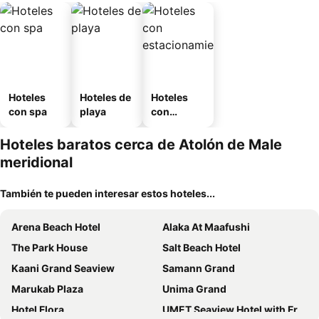
Hoteles
Hoteles de
Hoteles
con spa
playa
con
estaciona
miento
Hoteles baratos cerca de Atolón de Male
meridional
También te pueden interesar estos hoteles...
Arena Beach Hotel
Alaka At Maafushi
The Park House
Salt Beach Hotel
Kaani Grand Seaview
Samann Grand
Marukab Plaza
Unima Grand
Hotel Flora
UMET Seaview Hotel with Free Roundtrip Airport Pick up and drop off