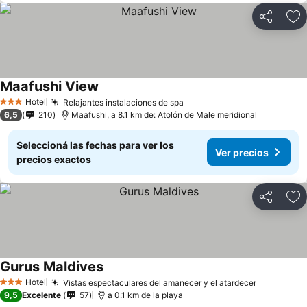
Compartir
Añ
Maafushi View
Hotel
Relajantes instalaciones de spa
3 Estrellas
6,5
210
Maafushi, a 8.1 km de: Atolón de Male meridional
Seleccioná las fechas para ver los
Ver precios
precios exactos
Compartir
Añ
Gurus Maldives
Hotel
Vistas espectaculares del amanecer y el atardecer
3 Estrellas
9,5
Excelente
57
a 0.1 km de la playa