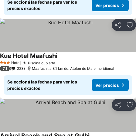
Seleccioná las fechas para ver los
Ver precios
precios exactos
Compartir
Añ
Kue Hotel Maafushi
Hotel
Piscina cubierta
3 Estrellas
7,1
223
Maafushi, a 8.1 km de: Atolón de Male meridional
Seleccioná las fechas para ver los
Ver precios
precios exactos
Compartir
Añ
Arrival Beach and Spa at Gulhi