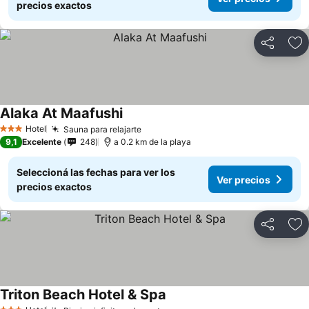
precios exactos
Compartir
Añ
Alaka At Maafushi
Hotel
Sauna para relajarte
3 Estrellas
9,1
Excelente
248
a 0.2 km de la playa
Seleccioná las fechas para ver los
Ver precios
precios exactos
Compartir
Añ
Triton Beach Hotel & Spa