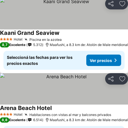
Compartir
Añ
Kaani Grand Seaview
Hotel
Piscina en la azotea
4 Estrellas
8,7
Excelente
5.312
Maafushi, a 8.3 km de: Atolón de Male meridional
Seleccioná las fechas para ver los
Ver precios
precios exactos
Compartir
Añ
Arena Beach Hotel
Hotel
Habitaciones con vistas al mar y balcones privados
4 Estrellas
8,8
Excelente
6.514
Maafushi, a 8.3 km de: Atolón de Male meridional