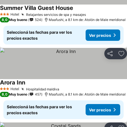
Summer Villa Guest House
Hotel
Relajantes servicios de spa y masajes
3 Estrellas
8,0
Muy bueno
524
Maafushi, a 8.1 km de: Atolón de Male meridional
Seleccioná las fechas para ver los
Ver precios
precios exactos
Compartir
Añ
Arora Inn
Hotel
Hospitalidad maldiva
3 Estrellas
8,0
Muy bueno
457
Maafushi, a 8.1 km de: Atolón de Male meridional
Seleccioná las fechas para ver los
Ver precios
precios exactos