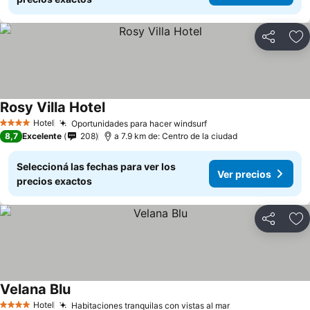
Compartir
Añ
Rosy Villa Hotel
Hotel
Oportunidades para hacer windsurf
4 Estrellas
8,7
Excelente
208
a 7.9 km de: Centro de la ciudad
Seleccioná las fechas para ver los
Ver precios
precios exactos
Compartir
Añ
Velana Blu
Hotel
Habitaciones tranquilas con vistas al mar
4 Estrellas