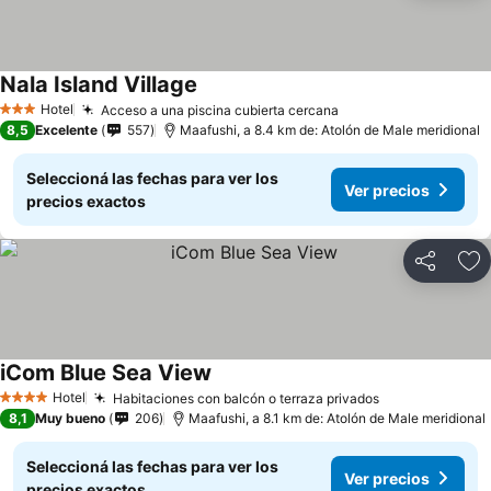
Nala Island Village
Hotel
Acceso a una piscina cubierta cercana
3 Estrellas
8,5
Excelente
557
Maafushi, a 8.4 km de: Atolón de Male meridional
Seleccioná las fechas para ver los
Ver precios
precios exactos
Compartir
Añ
iCom Blue Sea View
Hotel
Habitaciones con balcón o terraza privados
4 Estrellas
8,1
Muy bueno
206
Maafushi, a 8.1 km de: Atolón de Male meridional
Seleccioná las fechas para ver los
Ver precios
precios exactos