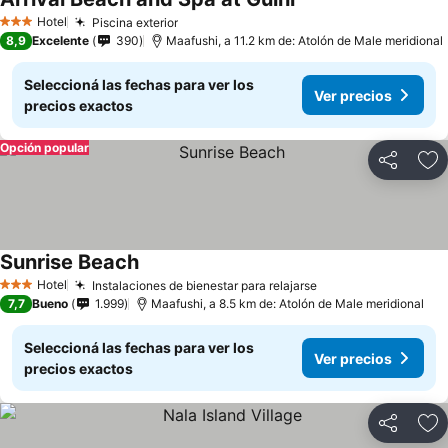
Hotel
Piscina exterior
3 Estrellas
8,9
Excelente
390
Maafushi, a 11.2 km de: Atolón de Male meridional
Seleccioná las fechas para ver los
Ver precios
precios exactos
Opción popular
Compartir
Añ
Sunrise Beach
Hotel
Instalaciones de bienestar para relajarse
3 Estrellas
7,7
Bueno
1.999
Maafushi, a 8.5 km de: Atolón de Male meridional
Seleccioná las fechas para ver los
Ver precios
precios exactos
Compartir
Añ