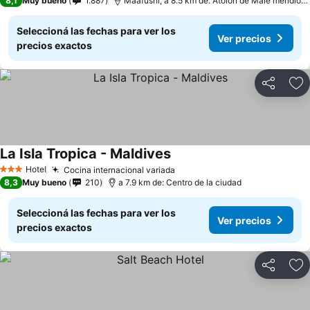
8,1
Muy bueno
1.887
Maafushi, a 8.5 km de: Atolón de Male meridional
Seleccioná las fechas para ver los
Ver precios
precios exactos
Compartir
Añ
La Isla Tropica - Maldives
Hotel
Cocina internacional variada
3 Estrellas
8,3
Muy bueno
210
a 7.9 km de: Centro de la ciudad
Seleccioná las fechas para ver los
Ver precios
precios exactos
Compartir
Añ