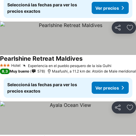
Seleccioná las fechas para ver los
Ver precios
precios exactos
Compartir
Añ
Pearlshine Retreat Maldives
Hotel
Experiencia en el pueblo pesquero de la isla Gulhi
3 Estrellas
8,3
Muy bueno
578
Maafushi, a 11.2 km de: Atolón de Male meridional
Seleccioná las fechas para ver los
Ver precios
precios exactos
Compartir
Añ