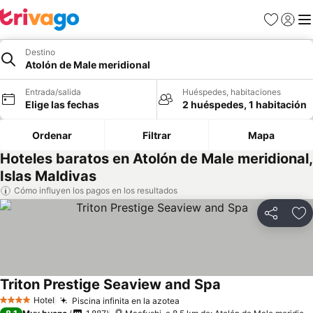
Favoritos
Iniciar 
Me
Destino
Atolón de Male meridional
Entrada/salida
Huéspedes, habitaciones
Elige las fechas
2 huéspedes, 1 habitación
Ordenar
Filtrar
Mapa
Hoteles baratos en Atolón de Male meridional,
Islas Maldivas
Cómo influyen los pagos en los resultados
Compartir
Añ
Triton Prestige Seaview and Spa
Hotel
Piscina infinita en la azotea
4 Estrellas