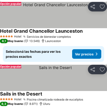
Opción popular
Compartir
Añ
Hotel Grand Chancellor Launceston
Ver precios
Hotel
Servicios de bienestar completos
Ver precios
5 Estrellas
8,1
Muy bueno
13.546
Launceston
Seleccioná las fechas para ver los
Ver precios
precios exactos
Opción popular
Compartir
Añ
Sails in the Desert
Ver precios
Hotel
Piscina climatizada rodeada de eucaliptos
Ver precios
5 Estrellas
8,3
Muy bueno
8.971
Uluru