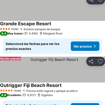
Compartir
Añ
Grande Escape Resort
Ver precios
Hotel
Entorno tranquilo de bosque
Ver precios
4 Estrellas
8,4
Muy bueno
4.494
Margaret River
Seleccioná las fechas para ver los
Ver precios
precios exactos
Opción popular
Compartir
Añ
Outrigger Fiji Beach Resort
Ver precios
Hotel
Piscina estilo laguna y parque acuático
Ver precios
5 Estrellas
8,8
Excelente
9.207
Sigatoka