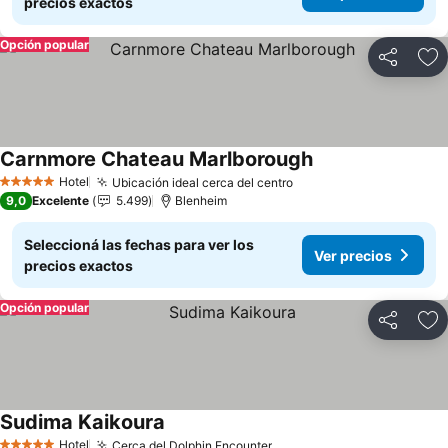
precios exactos
Opción popular
Compartir
Añ
Carnmore Chateau Marlborough
Ver precios
Hotel
Ubicación ideal cerca del centro
Ver precios
5 Estrellas
9,0
Excelente
5.499
Blenheim
Seleccioná las fechas para ver los
Ver precios
precios exactos
Opción popular
Compartir
Añ
Sudima Kaikoura
Ver precios
Hotel
Cerca del Dolphin Encounter