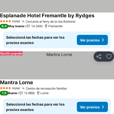
Esplanade Hotel Fremantle by Rydges
Ver preci
Hotel
Cercanía al ferry de la isla Rottnest
Ver precios
4 Estrellas
8,0
Muy bueno
14.394
Fremantle
Seleccioná las fechas para ver los
Ver precios
precios exactos
Opción popular
Compartir
Añ
Mantra Lorne
Ver precios
Hotel
Centro de recreación familiar
Ver precios
4 Estrellas
7,8
Bueno
12.989
Lorne
Seleccioná las fechas para ver los
Ver precios
precios exactos