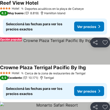
Reef View Hotel
Ver precios
Hotel
Deportes acuáticos en la playa de Catseye
Ver precios
4 Estrellas
8,2
Muy bueno
8.819
Hamilton Island
Seleccioná las fechas para ver los
Ver precios
precios exactos
Opción popular
Compartir
Añ
Crowne Plaza Terrigal Pacific By Ihg
Ver precios
Hotel
Cerca de la zona de restaurantes de Terrigal
Ver precios
4 Estrellas
8,5
Excelente
10.171
Terrigal
Seleccioná las fechas para ver los
Ver precios
precios exactos
Compartir
Añ