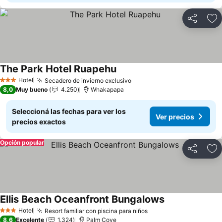
Compartir
Añ
The Park Hotel Ruapehu
Ver precios
Hotel
Secadero de invierno exclusivo
Ver precios
3 Estrellas
8,0
Muy bueno
4.250
Whakapapa
Seleccioná las fechas para ver los
Ver precios
precios exactos
Opción popular
Compartir
Añ
Ellis Beach Oceanfront Bungalows
Ver precios
Hotel
Resort familiar con piscina para niños
Ver precios
3 Estrellas
8,6
Excelente
1.324
Palm Cove