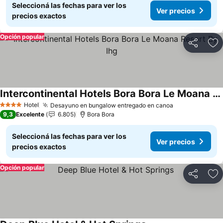
Seleccioná las fechas para ver los
Ver precios
precios exactos
Opción popular
Compartir
Añ
Intercontinental Hotels Bora Bora Le Moana Resort By Ihg
Ver precios
Hotel
Desayuno en bungalow entregado en canoa
Ver precios
4 Estrellas
9,3
Excelente
6.805
Bora Bora
Seleccioná las fechas para ver los
Ver precios
precios exactos
Opción popular
Compartir
Añ