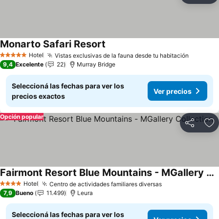
Monarto Safari Resort
Ver precios
Hotel
Vistas exclusivas de la fauna desde tu habitación
Ver prec
5 Estrellas
9,4
Excelente
22
Murray Bridge
Seleccioná las fechas para ver los
Ver precios
precios exactos
Opción popular
Compartir
Añ
Fairmont Resort Blue Mountains - MGallery Collection
Ver precios
Hotel
Centro de actividades familiares diversas
Ver precios
4 Estrellas
7,9
Bueno
11.499
Leura
Seleccioná las fechas para ver los