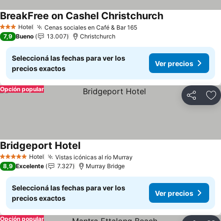
BreakFree on Cashel Christchurch
Ver precios
Hotel
Cenas sociales en Café & Bar 165
Ver precios
3 Estrellas
7,9
Bueno
13.007
Christchurch
Seleccioná las fechas para ver los
Ver precios
precios exactos
Opción popular
Compartir
Añ
Bridgeport Hotel
Ver precios
Hotel
Vistas icónicas al río Murray
Ver precios
5 Estrellas
8,9
Excelente
7.327
Murray Bridge
Seleccioná las fechas para ver los
Ver precios
precios exactos
Opción popular