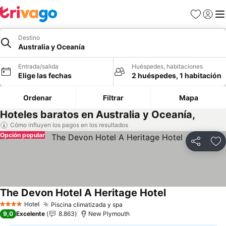
Favoritos
Iniciar 
Me
Destino
Australia y Oceanía
Entrada/salida
Huéspedes, habitaciones
Elige las fechas
2 huéspedes, 1 habitación
Ordenar
Filtrar
Mapa
Hoteles baratos en Australia y Oceanía,
Cómo influyen los pagos en los resultados
Opción popular
Compartir
Añ
The Devon Hotel A Heritage Hotel
Ver precios
Hotel
Piscina climatizada y spa
Ver precios
4 Estrellas
9,0
Excelente
8.863
New Plymouth