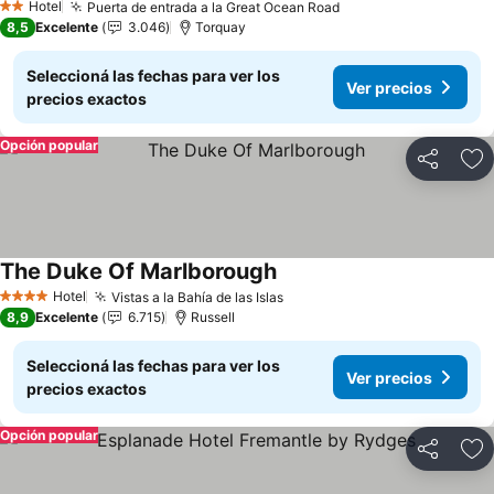
Hotel
Puerta de entrada a la Great Ocean Road
Ver precios
2 Estrellas
8,5
Excelente
3.046
Torquay
Seleccioná las fechas para ver los
Ver precios
precios exactos
Opción popular
Compartir
Añ
The Duke Of Marlborough
Ver precios
Hotel
Vistas a la Bahía de las Islas
Ver precios
4 Estrellas
8,9
Excelente
6.715
Russell
Seleccioná las fechas para ver los
Ver precios
precios exactos
Opción popular
Compartir
Añ