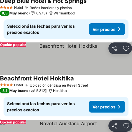
Deep Blue Hotel & Hot Springs
Ver precios
Hotel
Baños interiores y piscina
Ver precios
4 Estrellas
8,3
Muy bueno
6.973
Warrnambool
Seleccioná las fechas para ver los
Ver precios
precios exactos
Opción popular
Compartir
Añ
Beachfront Hotel Hokitika
Ver precios
Hotel
Ubicación céntrica en Revell Street
Ver precios
4 Estrellas
8,1
Muy bueno
5.812
Hokitika
Seleccioná las fechas para ver los
Ver precios
precios exactos
Opción popular
Compartir
Añ