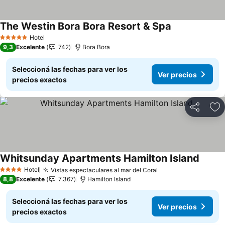
The Westin Bora Bora Resort & Spa
Ver precios
Hotel
5 Estrellas
9,3
Excelente
742
Bora Bora
Seleccioná las fechas para ver los
Ver precios
precios exactos
Compartir
Añ
Whitsunday Apartments Hamilton Island
Ver pr
Hotel
Vistas espectaculares al mar del Coral
Ver precios
4 Estrellas
8,8
Excelente
7.367
Hamilton Island
Seleccioná las fechas para ver los
Ver precios
precios exactos