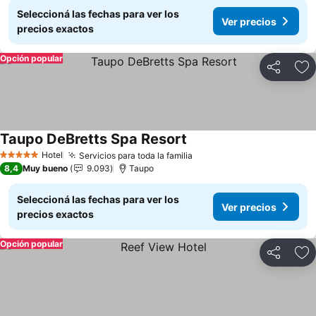
Seleccioná las fechas para ver los
Ver precios
precios exactos
Opción popular
Compartir
Añ
Taupo DeBretts Spa Resort
Ver precios
Hotel
Servicios para toda la familia
Ver precios
5 Estrellas
8,4
Muy bueno
9.093
Taupo
Seleccioná las fechas para ver los
Ver precios
precios exactos
Opción popular
Compartir
Añ