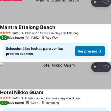
Compartir
Añ
Mantra Ettalong Beach
Ver precios
Hotel
Ubicación frente a la playa de Ettalong
Ver precios
4 Estrellas
8,0
Muy bueno
11.192
Woy Woy
Seleccioná las fechas para ver los
Ver precios
precios exactos
Compartir
Añ
Hotel Nikko Guam
Ver precios
Hotel
El tobogán acuático más largo de Guam
Ver precios
4 Estrellas
8,0
Muy bueno
8.244
Tamuning