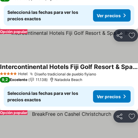
Seleccioná las fechas para ver los
Ver precios
precios exactos
Opción popular
Compartir
Añ
Intercontinental Hotels Fiji Golf Resort & Spa By Ihg
Ver precios
Hotel
Diseño tradicional de pueblo fiyiano
Ver precios
5 Estrellas
9,2
Excelente
11.138
Natadola Beach
Seleccioná las fechas para ver los
Ver precios
precios exactos
Opción popular
Compartir
Añ