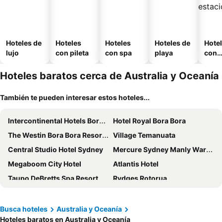
Hoteles de
Hoteles
Hoteles
Hoteles de
Hote
lujo
con pileta
con spa
playa
con
esta
mien
Hoteles baratos cerca de Australia y Oceanía
También te pueden interesar estos hoteles...
Intercontinental Hotels Bora Bora Le Moana Resort By Ihg
Hotel Royal Bora Bora
The Westin Bora Bora Resort & Spa
Village Temanuata
Central Studio Hotel Sydney
Mercure Sydney Manly Warringah
Megaboom City Hotel
Atlantis Hotel
Taupo DeBretts Spa Resort
Rydges Rotorua
The Hermitage Hotel Mt Cook
Mantra Melbourne Airport
Metro Hotel Marlow Sydney Central
Jo&joe Auckland (opening Autumn 2025)
Busca hoteles
Australia y Oceanía
Hoteles baratos en Australia y Oceanía
Little National Hotel Sydney
Intercontinental Hotels Bora Bora Resort Thalasso Spa By Ihg