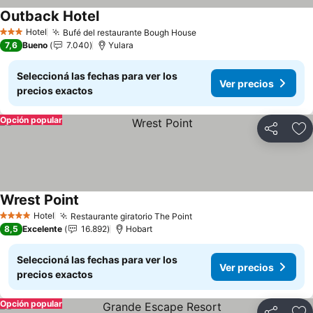
Outback Hotel
Ver precios
Hotel
Bufé del restaurante Bough House
Ver precios
3 Estrellas
7,6
Bueno
7.040
Yulara
Seleccioná las fechas para ver los
Ver precios
precios exactos
Opción popular
Compartir
Añ
Wrest Point
Ver precios
Hotel
Restaurante giratorio The Point
Ver precios
4 Estrellas
8,5
Excelente
16.892
Hobart
Seleccioná las fechas para ver los
Ver precios
precios exactos
Opción popular