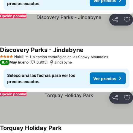
Ver precios
precios exactos
Opción popular
Compartir
Añ
Discovery Parks - Jindabyne
Ver precios
Hotel
Ubicación estratégica en las Snowy Mountains
Ver precio
4 Estrellas
8,4
Muy bueno
3.905
Jindabyne
Seleccioná las fechas para ver los
Ver precios
precios exactos
Opción popular
Compartir
Añ
Torquay Holiday Park
Ver precios