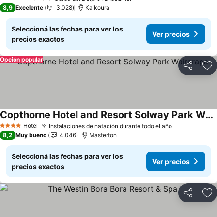
Ver precios
5 Estrellas
8,9
Excelente
3.028
Kaikoura
Seleccioná las fechas para ver los
Ver precios
precios exactos
Opción popular
Compartir
Añ
Copthorne Hotel and Resort Solway Park Wairarapa
Ver precios
Hotel
Instalaciones de natación durante todo el año
Ver precios
4 Estrellas
8,2
Muy bueno
4.046
Masterton
Seleccioná las fechas para ver los
Ver precios
precios exactos
Compartir
Añ