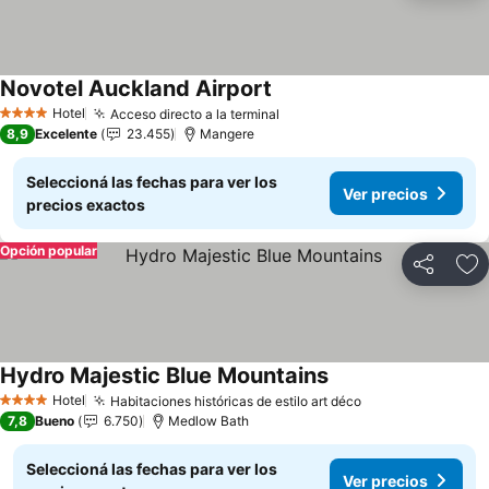
Novotel Auckland Airport
Ver precios
Hotel
Acceso directo a la terminal
Ver precios
4 Estrellas
8,9
Excelente
23.455
Mangere
Seleccioná las fechas para ver los
Ver precios
precios exactos
Opción popular
Compartir
Añ
Hydro Majestic Blue Mountains
Ver precios
Hotel
Habitaciones históricas de estilo art déco
Ver precios
4 Estrellas
7,8
Bueno
6.750
Medlow Bath
Seleccioná las fechas para ver los
Ver precios