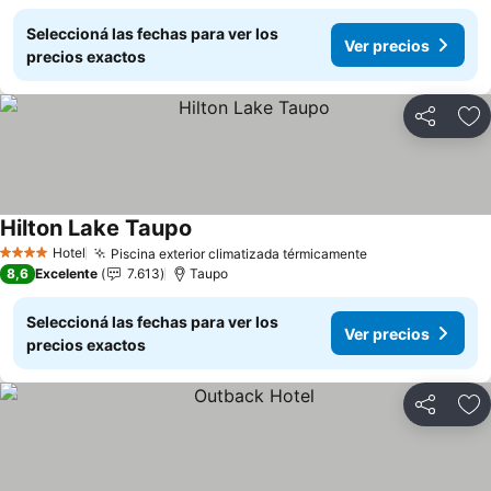
Seleccioná las fechas para ver los
Ver precios
precios exactos
Compartir
Añ
Hilton Lake Taupo
Ver precios
Hotel
Piscina exterior climatizada térmicamente
Ver precios
4 Estrellas
8,6
Excelente
7.613
Taupo
Seleccioná las fechas para ver los
Ver precios
precios exactos
Compartir
Añ