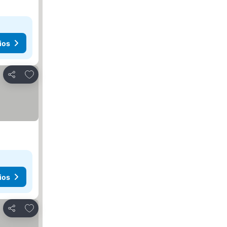
ios
Añadir a favoritos
Compartir
ios
Añadir a favoritos
Compartir