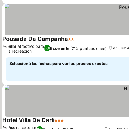
Pousada Da Campanha
2 Estrellas
Billar atractivo para
Excelente
(215 puntuaciones)
8,6
a 1.5 km d
la recreación
Seleccioná las fechas para ver los precios exactos
Hotel Villa De Carli
3 Estrellas
Piscina exterior