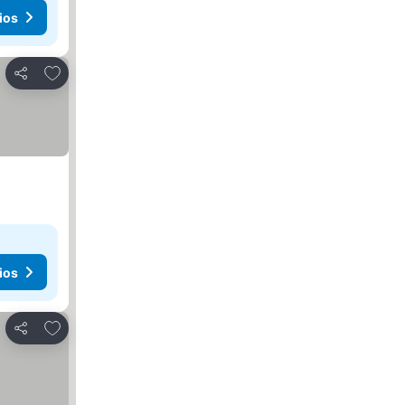
ios
Añadir a favoritos
Compartir
ios
Añadir a favoritos
Compartir