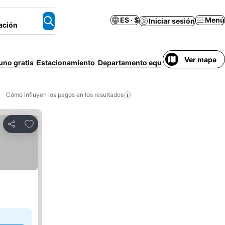
ES · $
Menú
Iniciar sesión
ación
Ver mapa
no gratis
Estacionamiento
Departamento equipado
Bañera de 
Cómo influyen los pagos en los resultados
Añadir a favoritos
Compartir