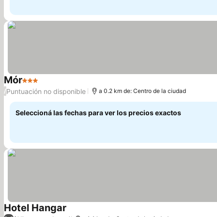
Mór
3 Estrellas
Puntuación no disponible
/
a 0.2 km de: Centro de la ciudad
Seleccioná las fechas para ver los precios exactos
Hotel Hangar