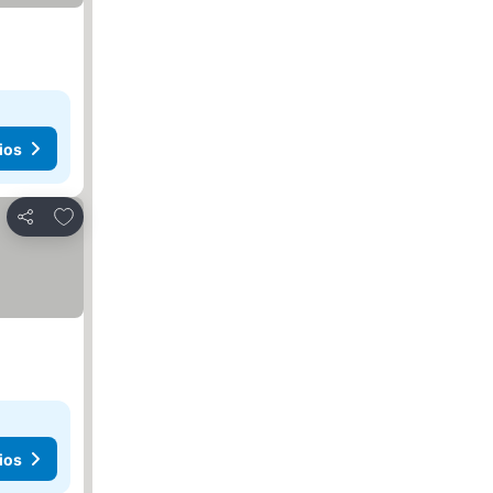
ios
Añadir a favoritos
Compartir
ios