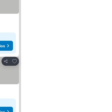
ios
Añadir a favoritos
Compartir
ios