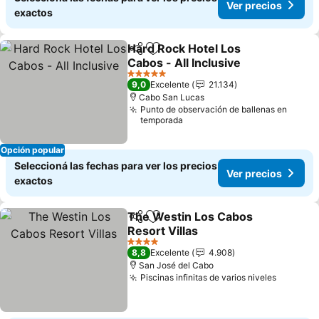
Ver precios
exactos
Hard Rock Hotel Los
Compartir
Añadir a favoritos
Cabos - All Inclusive
5 Estrellas
9,0
Excelente
21.134
Cabo San Lucas
Punto de observación de ballenas en
temporada
Opción popular
Seleccioná las fechas para ver los precios
Ver precios
exactos
The Westin Los Cabos
Compartir
Añadir a favoritos
Resort Villas
4 Estrellas
8,8
Excelente
4.908
San José del Cabo
Piscinas infinitas de varios niveles