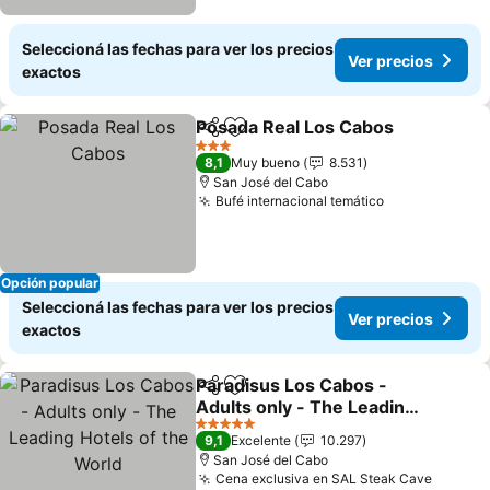
Seleccioná las fechas para ver los precios
Ver precios
exactos
Posada Real Los Cabos
Compartir
Añadir a favoritos
3 Estrellas
8,1
Muy bueno
8.531
San José del Cabo
Bufé internacional temático
Opción popular
Seleccioná las fechas para ver los precios
Ver precios
exactos
Paradisus Los Cabos -
Compartir
Añadir a favoritos
Adults only - The Leading
Hotels of the World
5 Estrellas
9,1
Excelente
10.297
San José del Cabo
Cena exclusiva en SAL Steak Cave