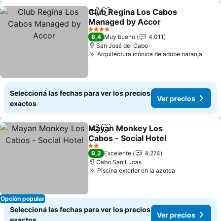
Club Regina Los Cabos
Compartir
Añadir a favoritos
Managed by Accor
4 Estrellas
8,4
Muy bueno
4.011
San José del Cabo
Arquitectura icónica de adobe naranja
Seleccioná las fechas para ver los precios
Ver precios
exactos
Mayan Monkey Los
Compartir
Añadir a favoritos
Cabos - Social Hotel
2 Estrellas
9,2
Excelente
4.274
Cabo San Lucas
Piscina exterior en la azotea
Opción popular
Seleccioná las fechas para ver los precios
Ver precios
exactos