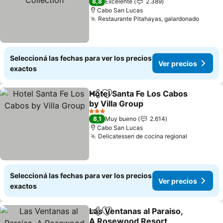
8,8
Excelente
2.389
Cabo San Lucas
Restaurante Pitahayas, galardonado
Seleccioná las fechas para ver los precios
Ver precios
exactos
Hotel Santa Fe Los Cabos
Compartir
Añadir a favoritos
by Villa Group
3 Estrellas
8,1
Muy bueno
2.614
Cabo San Lucas
Delicatessen de cocina regional
Seleccioná las fechas para ver los precios
Ver precios
exactos
Las Ventanas al Paraiso,
Compartir
Añadir a favoritos
A Rosewood Resort