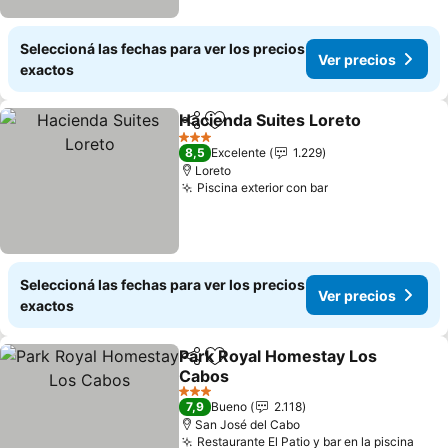
Seleccioná las fechas para ver los precios
Ver precios
exactos
Hacienda Suites Loreto
Compartir
Añadir a favoritos
3 Estrellas
8,5
Excelente
1.229
Loreto
Piscina exterior con bar
Seleccioná las fechas para ver los precios
Ver precios
exactos
Park Royal Homestay Los
Compartir
Añadir a favoritos
Cabos
3 Estrellas
7,9
Bueno
2.118
San José del Cabo
Restaurante El Patio y bar en la piscina