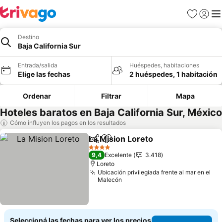
Favoritos
Iniciar 
Me
Destino
Baja California Sur
Entrada/salida
Huéspedes, habitaciones
Elige las fechas
2 huéspedes, 1 habitación
Ordenar
Filtrar
Mapa
Hoteles baratos en Baja California Sur, México
Cómo influyen los pagos en los resultados
La Mision Loreto
Compartir
Añadir a favoritos
4 Estrellas
9,4
Excelente
3.418
Loreto
Ubicación privilegiada frente al mar en el
Malecón
Seleccioná las fechas para ver los precios