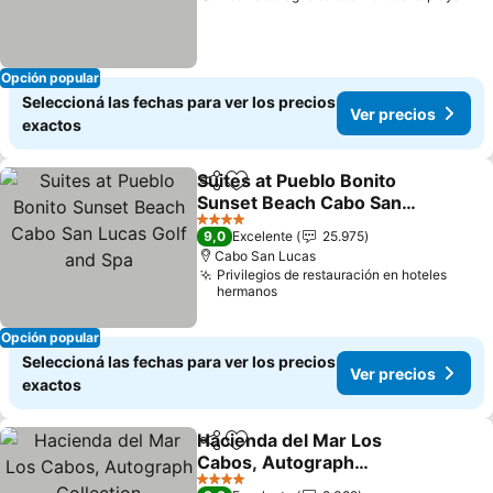
Opción popular
Seleccioná las fechas para ver los precios
Ver precios
exactos
Suites at Pueblo Bonito
Compartir
Añadir a favoritos
Sunset Beach Cabo San
Lucas Golf and Spa
4 Estrellas
9,0
Excelente
25.975
Cabo San Lucas
Privilegios de restauración en hoteles
hermanos
Opción popular
Seleccioná las fechas para ver los precios
Ver precios
exactos
Hacienda del Mar Los
Compartir
Añadir a favoritos
Cabos, Autograph
Collection
4 Estrellas