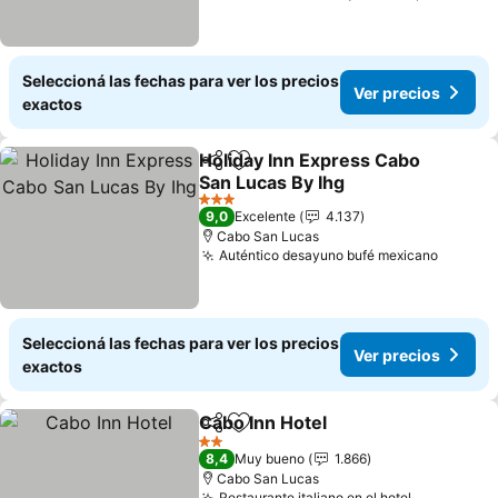
Seleccioná las fechas para ver los precios
Ver precios
exactos
Holiday Inn Express Cabo
Compartir
Añadir a favoritos
San Lucas By Ihg
3 Estrellas
9,0
Excelente
4.137
Cabo San Lucas
Auténtico desayuno bufé mexicano
Seleccioná las fechas para ver los precios
Ver precios
exactos
Cabo Inn Hotel
Compartir
Añadir a favoritos
2 Estrellas
8,4
Muy bueno
1.866
Cabo San Lucas
Restaurante italiano en el hotel