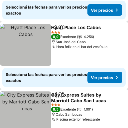
Seleccioná las fechas para ver los precios
Ver precios
exactos
Hyatt Place Los Cabos
Compartir
Añadir a favoritos
3 Estrellas
8,9
Excelente
4.256
San José del Cabo
Hora feliz en el bar del vestíbulo
Seleccioná las fechas para ver los precios
Ver precios
exactos
City Express Suites by
Compartir
Añadir a favoritos
Marriott Cabo San Lucas
3 Estrellas
8,5
Excelente
1.991
Cabo San Lucas
Piscina exterior refrescante