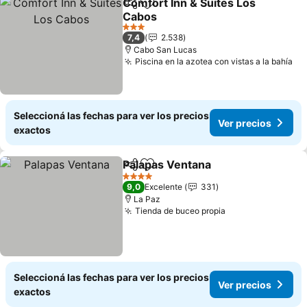
Comfort Inn & Suites Los
Compartir
Añadir a favoritos
Cabos
3 Estrellas
7,4
2.538
Cabo San Lucas
Piscina en la azotea con vistas a la bahía
Seleccioná las fechas para ver los precios
Ver precios
exactos
Palapas Ventana
Compartir
Añadir a favoritos
4 Estrellas
9,0
Excelente
331
La Paz
Tienda de buceo propia
Seleccioná las fechas para ver los precios
Ver precios
exactos