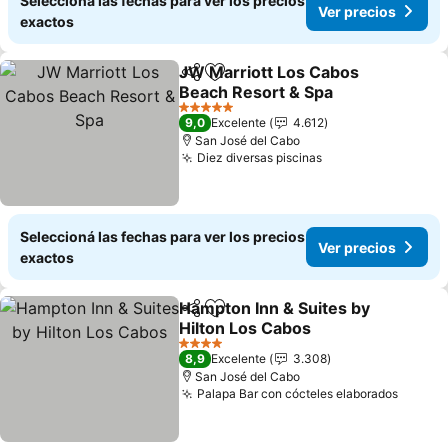
Seleccioná las fechas para ver los precios
Ver precios
exactos
JW Marriott Los Cabos
Compartir
Añadir a favoritos
Beach Resort & Spa
5 Estrellas
9,0
Excelente
4.612
San José del Cabo
Diez diversas piscinas
Seleccioná las fechas para ver los precios
Ver precios
exactos
Hampton Inn & Suites by
Compartir
Añadir a favoritos
Hilton Los Cabos
4 Estrellas
8,9
Excelente
3.308
San José del Cabo
Palapa Bar con cócteles elaborados