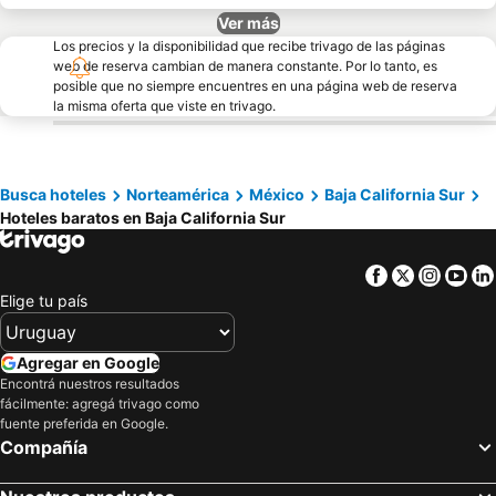
Ver más
Los precios y la disponibilidad que recibe trivago de las páginas
web de reserva cambian de manera constante. Por lo tanto, es
posible que no siempre encuentres en una página web de reserva
la misma oferta que viste en trivago.
Busca hoteles
Norteamérica
México
Baja California Sur
Hoteles baratos en Baja California Sur
Facebook
Twitter
Insta
Yo
Elige tu país
Agregar en Google
Encontrá nuestros resultados
fácilmente: agregá trivago como
fuente preferida en Google.
Compañía