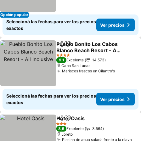
Opción popular
Seleccioná las fechas para ver los precios
Ver precios
exactos
Pueblo Bonito Los Cabos
Compartir
Añadir a favoritos
Blanco Beach Resort - All
Inclusive
4 Estrellas
9,1
Excelente
14.573
Cabo San Lucas
Mariscos frescos en Cilantro's
Seleccioná las fechas para ver los precios
Ver precios
exactos
Hotel Oasis
Compartir
Añadir a favoritos
3 Estrellas
8,5
Excelente
3.564
Loreto
Piscina de agua salada frente a la playa