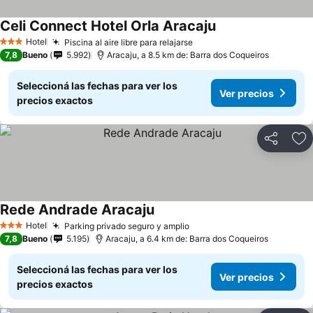
Celi Connect Hotel Orla Aracaju
Hotel
Piscina al aire libre para relajarse
3 Estrellas
7,8
Bueno
5.992
Aracaju, a 8.5 km de: Barra dos Coqueiros
Seleccioná las fechas para ver los
Ver precios
precios exactos
Compartir
Añ
Rede Andrade Aracaju
Hotel
Parking privado seguro y amplio
3 Estrellas
7,8
Bueno
5.195
Aracaju, a 6.4 km de: Barra dos Coqueiros
Seleccioná las fechas para ver los
Ver precios
precios exactos