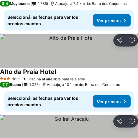
8,4
Muy bueno
1.786
Aracaju, a 7.4 km de: Barra dos Coqueiros
Seleccioná las fechas para ver los
Ver precios
precios exactos
Compartir
Añ
Alto da Praia Hotel
Hotel
Piscina al aire libre para relajarse
3 Estrellas
7,7
Bueno
1.327
Aracaju, a 10.1 km de: Barra dos Coqueiros
Seleccioná las fechas para ver los
Ver precios
precios exactos
Compartir
Añ