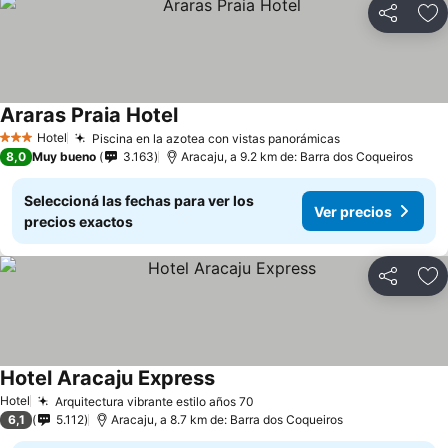
Compartir
Añ
Araras Praia Hotel
Hotel
Piscina en la azotea con vistas panorámicas
3 Estrellas
8,0
Muy bueno
3.163
Aracaju, a 9.2 km de: Barra dos Coqueiros
Seleccioná las fechas para ver los
Ver precios
precios exactos
Compartir
Añ
Hotel Aracaju Express
Hotel
Arquitectura vibrante estilo años 70
6,1
5.112
Aracaju, a 8.7 km de: Barra dos Coqueiros