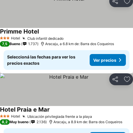
Compartir
Añ
Primme Hotel
Hotel
Club infantil dedicado
3 Estrellas
7,5
Bueno
1.737
Aracaju, a 6.8 km de: Barra dos Coqueiros
Seleccioná las fechas para ver los
Ver precios
precios exactos
Compartir
Añ
Hotel Praia e Mar
Hotel
Ubicación privilegiada frente a la playa
3 Estrellas
8,2
Muy bueno
2.136
Aracaju, a 8.9 km de: Barra dos Coqueiros