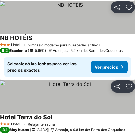
Compartir
Añ
NB HOTÉIS
Hotel
Gimnasio moderno para huéspedes activos
3 Estrellas
9,2
Excelente
5.960
Aracaju, a 5.2 km de: Barra dos Coqueiros
Seleccioná las fechas para ver los
Ver precios
precios exactos
Compartir
Añ
Hotel Terra do Sol
Hotel
Relajante sauna
3 Estrellas
8,1
Muy bueno
2.432
Aracaju, a 6.8 km de: Barra dos Coqueiros