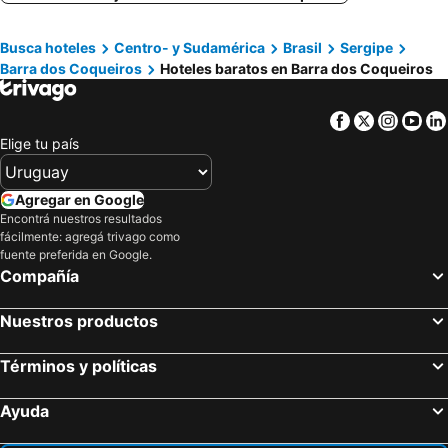
Busca hoteles
Centro- y Sudamérica
Brasil
Sergipe
Barra dos Coqueiros
Hoteles baratos en Barra dos Coqueiros
Facebook
Twitter
Insta
Yo
Elige tu país
Agregar en Google
Encontrá nuestros resultados
fácilmente: agregá trivago como
fuente preferida en Google.
Compañía
Nuestros productos
Términos y políticas
Ayuda