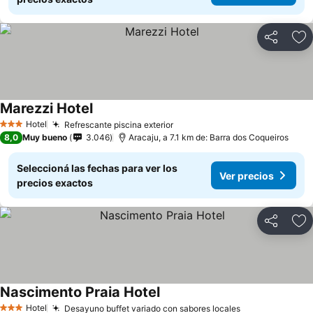
Compartir
Añ
Marezzi Hotel
Hotel
Refrescante piscina exterior
3 Estrellas
8,0
Muy bueno
3.046
Aracaju, a 7.1 km de: Barra dos Coqueiros
Seleccioná las fechas para ver los
Ver precios
precios exactos
Compartir
Añ
Nascimento Praia Hotel
Hotel
Desayuno buffet variado con sabores locales
3 Estrellas