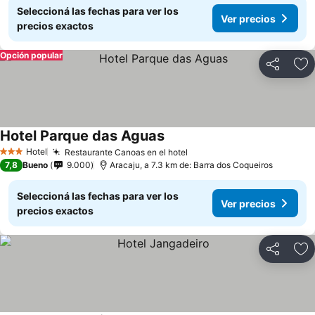
Seleccioná las fechas para ver los
Ver precios
precios exactos
Opción popular
Compartir
Añ
Hotel Parque das Aguas
Hotel
Restaurante Canoas en el hotel
3 Estrellas
7,8
Bueno
9.000
Aracaju, a 7.3 km de: Barra dos Coqueiros
Seleccioná las fechas para ver los
Ver precios
precios exactos
Compartir
Añ