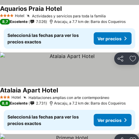
Aquarios Praia Hotel
Hotel
Actividades y servicios para toda la familia
4 Estrellas
8,7
Excelente
7.026
Aracaju, a 7.7 km de: Barra dos Coqueiros
Seleccioná las fechas para ver los
Ver precios
precios exactos
Compartir
Añ
Atalaia Apart Hotel
Hotel
Habitaciones amplias con arte contemporáneo
3 Estrellas
8,8
Excelente
2.731
Aracaju, a 7.2 km de: Barra dos Coqueiros
Seleccioná las fechas para ver los
Ver precios
precios exactos