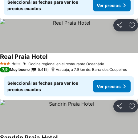
Seleccioná las fechas para ver los
Ver precios
precios exactos
Compartir
Añ
Real Praia Hotel
Hotel
Cocina regional en el restaurante Oceanário
3 Estrellas
7,9
Muy bueno
5.415
Aracaju, a 7.9 km de: Barra dos Coqueiros
Seleccioná las fechas para ver los
Ver precios
precios exactos
Compartir
Añ
Sandrin Praia Hotel