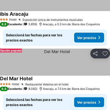
ibis Aracaju
Hotel
Exposición única de instrumentos musicales
3 Estrellas
8,6
Excelente
5.859
Aracaju, a 5.3 km de: Barra dos Coqueiros
Seleccioná las fechas para ver los
Ver precios
precios exactos
Opción popular
Compartir
Añ
Del Mar Hotel
Hotel
Restaurante Veleiros en el hotel
4 Estrellas
8,8
Excelente
8.082
Aracaju, a 7.5 km de: Barra dos Coqueiros
Seleccioná las fechas para ver los
Ver precios
precios exactos