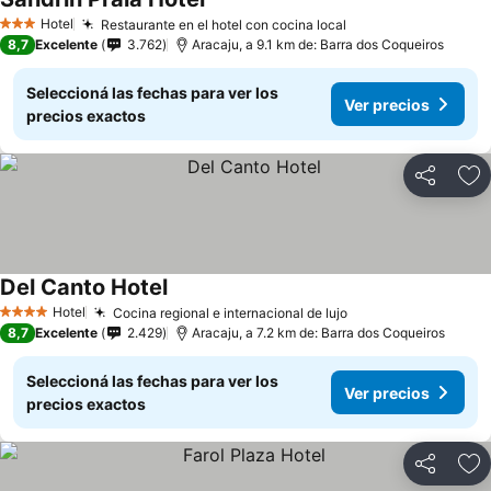
Hotel
Restaurante en el hotel con cocina local
3 Estrellas
8,7
Excelente
3.762
Aracaju, a 9.1 km de: Barra dos Coqueiros
Seleccioná las fechas para ver los
Ver precios
precios exactos
Compartir
Añ
Del Canto Hotel
Hotel
Cocina regional e internacional de lujo
4 Estrellas
8,7
Excelente
2.429
Aracaju, a 7.2 km de: Barra dos Coqueiros
Seleccioná las fechas para ver los
Ver precios
precios exactos
Compartir
Añ