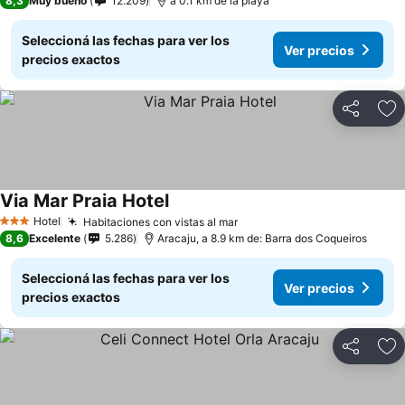
8,3
Muy bueno
12.209
a 0.1 km de la playa
Seleccioná las fechas para ver los
Ver precios
precios exactos
Compartir
Añ
Via Mar Praia Hotel
Hotel
Habitaciones con vistas al mar
3 Estrellas
8,6
Excelente
5.286
Aracaju, a 8.9 km de: Barra dos Coqueiros
Seleccioná las fechas para ver los
Ver precios
precios exactos
Compartir
Añ