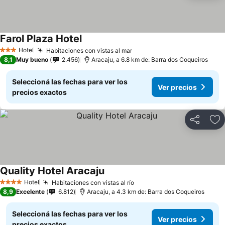
Farol Plaza Hotel
Hotel
Habitaciones con vistas al mar
3 Estrellas
8,1
Muy bueno
2.456
Aracaju, a 6.8 km de: Barra dos Coqueiros
Seleccioná las fechas para ver los
Ver precios
precios exactos
Compartir
Añ
Quality Hotel Aracaju
Hotel
Habitaciones con vistas al río
4 Estrellas
8,9
Excelente
6.812
Aracaju, a 4.3 km de: Barra dos Coqueiros
Seleccioná las fechas para ver los
Ver precios
precios exactos