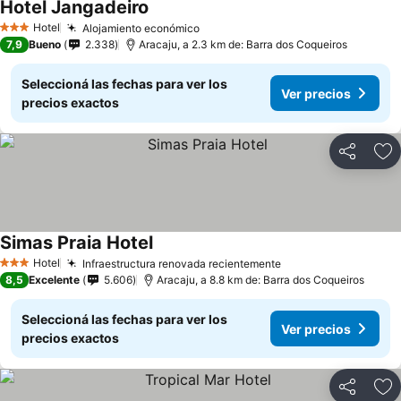
Hotel Jangadeiro
Hotel
Alojamiento económico
3 Estrellas
7,9
Bueno
2.338
Aracaju, a 2.3 km de: Barra dos Coqueiros
Seleccioná las fechas para ver los
Ver precios
precios exactos
Compartir
Añ
Simas Praia Hotel
Hotel
Infraestructura renovada recientemente
3 Estrellas
8,5
Excelente
5.606
Aracaju, a 8.8 km de: Barra dos Coqueiros
Seleccioná las fechas para ver los
Ver precios
precios exactos
Compartir
Añ