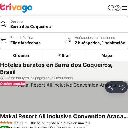
Favoritos
Iniciar 
Me
Destino
Barra dos Coqueiros
Entrada/salida
Huéspedes, habitaciones
Elige las fechas
2 huéspedes, 1 habitación
Ordenar
Filtrar
Mapa
Hoteles baratos en Barra dos Coqueiros,
Brasil
Cómo influyen los pagos en los resultados
Opción popular
Compartir
Añ
Makai Resort All Inclusive Convention Aracaju
Hotel
Ubicación frente a la playa en una isla
4 Estrellas