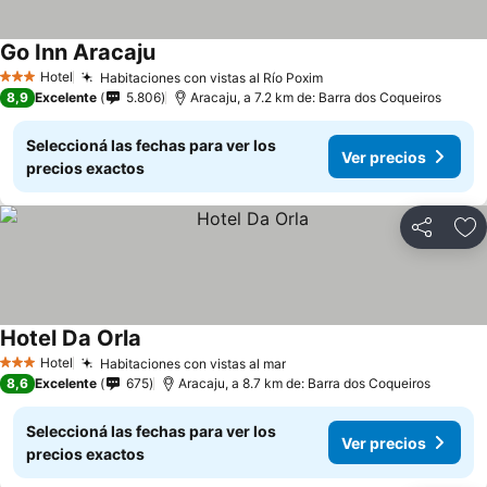
Go Inn Aracaju
Hotel
Habitaciones con vistas al Río Poxim
3 Estrellas
8,9
Excelente
5.806
Aracaju, a 7.2 km de: Barra dos Coqueiros
Seleccioná las fechas para ver los
Ver precios
precios exactos
Compartir
Añ
Hotel Da Orla
Hotel
Habitaciones con vistas al mar
3 Estrellas
8,6
Excelente
675
Aracaju, a 8.7 km de: Barra dos Coqueiros
Seleccioná las fechas para ver los
Ver precios
precios exactos