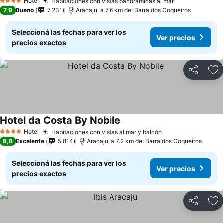
Hotel
Habitaciones con vistas panorámicas al mar
4 Estrellas
7,9
Bueno
7.231
Aracaju, a 7.6 km de: Barra dos Coqueiros
Seleccioná las fechas para ver los
Ver precios
precios exactos
Compartir
Añ
Hotel da Costa By Nobile
Hotel
Habitaciones con vistas al mar y balcón
4 Estrellas
8,8
Excelente
5.814
Aracaju, a 7.2 km de: Barra dos Coqueiros
Seleccioná las fechas para ver los
Ver precios
precios exactos
Compartir
Añ