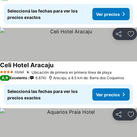
Seleccioná las fechas para ver los
Ver precios
precios exactos
Compartir
Añ
Celi Hotel Aracaju
Hotel
Ubicación de primera en primera línea de playa
4 Estrellas
8,9
Excelente
6.874
Aracaju, a 8.5 km de: Barra dos Coqueiros
Seleccioná las fechas para ver los
Ver precios
precios exactos
Compartir
Añ