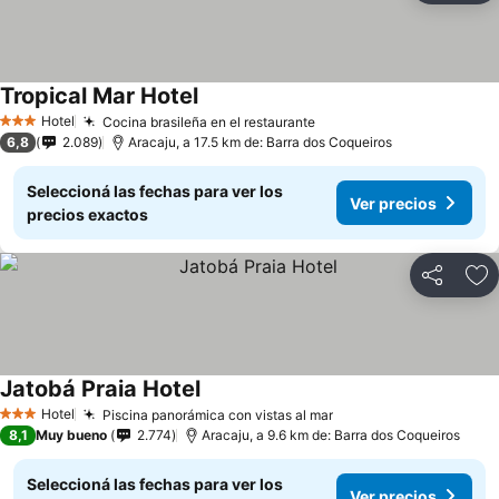
Tropical Mar Hotel
Hotel
Cocina brasileña en el restaurante
3 Estrellas
6,8
2.089
Aracaju, a 17.5 km de: Barra dos Coqueiros
Seleccioná las fechas para ver los
Ver precios
precios exactos
Compartir
Añ
Jatobá Praia Hotel
Hotel
Piscina panorámica con vistas al mar
3 Estrellas
8,1
Muy bueno
2.774
Aracaju, a 9.6 km de: Barra dos Coqueiros
Seleccioná las fechas para ver los
Ver precios