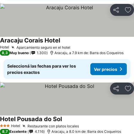
Compartir
Añ
Aracaju Corais Hotel
Hotel
Aparcamiento seguro en el hotel
8,3
Muy bueno
1.300
Aracaju, a 7.9 km de: Barra dos Coqueiros
Seleccioná las fechas para ver los
Ver precios
precios exactos
Compartir
Añ
Hotel Pousada do Sol
Hotel
Restaurante con platos locales
3 Estrellas
8,7
Excelente
4.116
Aracaju, a 8.0 km de: Barra dos Coqueiros