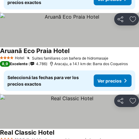
precios exactos
Compartir
Añ
Aruanã Eco Praia Hotel
Hotel
Suites familiares con bañera de hidromasaje
4 Estrellas
8,9
Excelente
4.786
Aracaju, a 14.1 km de: Barra dos Coqueiros
Seleccioná las fechas para ver los
Ver precios
precios exactos
Compartir
Añ
Real Classic Hotel