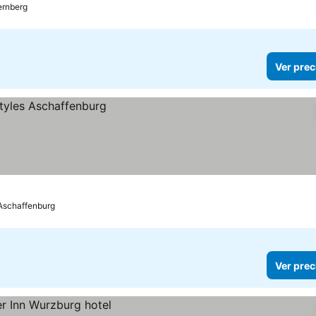
ernberg
Ver prec
Aschaffenburg
Ver prec