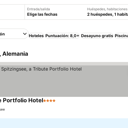
Entrada/salida
Huéspedes, habitaciones
Elige las fechas
2 huéspedes, 1 habit
ión
Hoteles
Puntuación: 8,0+
Desayuno gratis
Piscin
, Alemania
 Portfolio Hotel
4 Estrellas
Ver precios
see