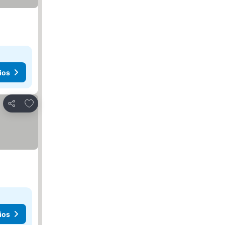
ios
Añadir a favoritos
Compartir
ios