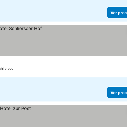
Ver prec
hliersee
Ver prec