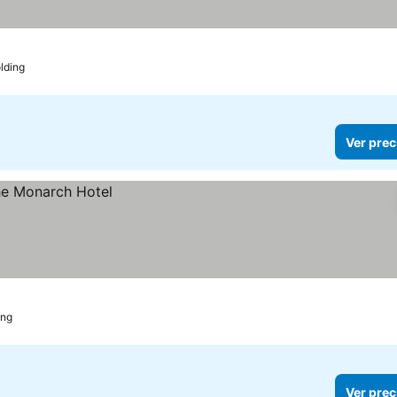
lding
Ver prec
ing
Ver prec