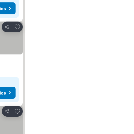
ios
Añadir a favoritos
Compartir
ios
Añadir a favoritos
Compartir