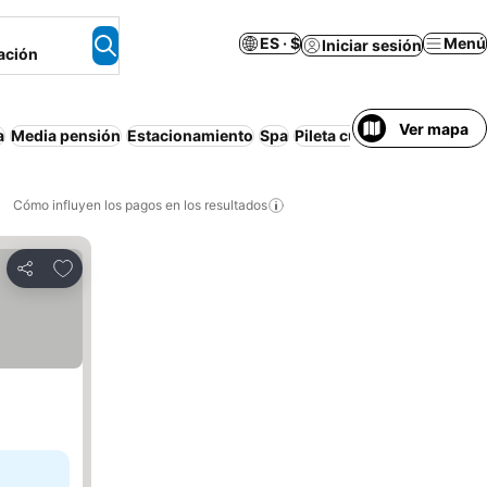
ES · $
Menú
Iniciar sesión
ación
Ver mapa
a
Media pensión
Estacionamiento
Spa
Pileta cubierta
Departame
Cómo influyen los pagos en los resultados
Añadir a favoritos
Compartir