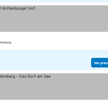
thenburg
Ver prec
ellas
Ver precios