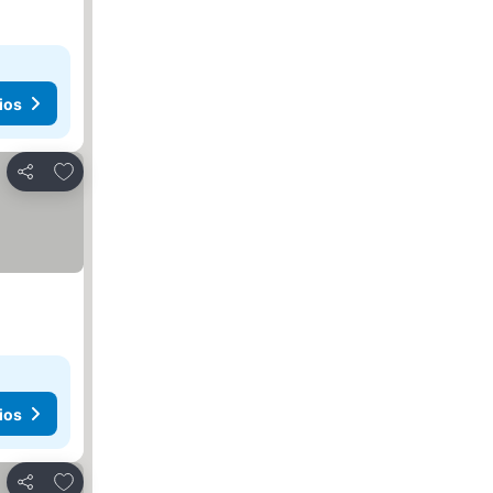
ios
Añadir a favoritos
Compartir
ios
Añadir a favoritos
Compartir