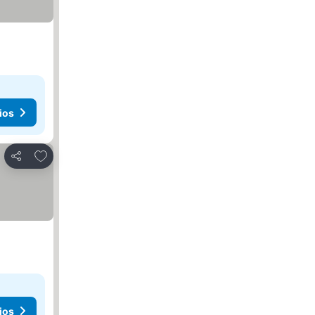
ios
Añadir a favoritos
Compartir
ios