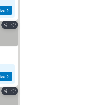
ios
Añadir a favoritos
Compartir
ios
Añadir a favoritos
Compartir