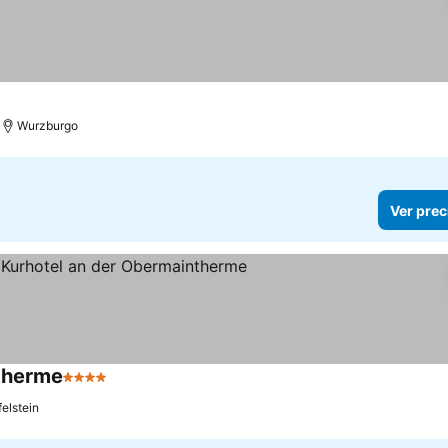
Wurzburgo
Ver prec
ntherme
4 Estrellas
Ver precios
felstein