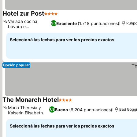
Hotel zur Post
4 Estrellas
Ver precios
Variada cocina
Excelente
(1.718 puntuaciones)
9,1
Ruhpo
bávara e
Ver precios
internacional
Seleccioná las fechas para ver los precios exactos
Opción popular
The Monarch Hotel
4 Estrellas
Ver precios
Maria Theresia y
Bueno
(6.204 puntuaciones)
7,9
Bad Gögg
Kaiserin Elisabeth
Ver precios
Seleccioná las fechas para ver los precios exactos