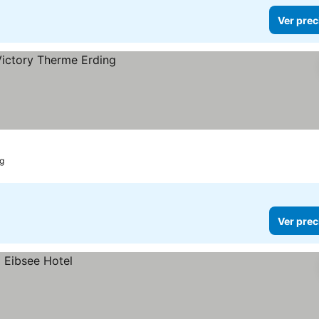
Ver prec
ng
Ver prec