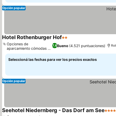
Opción popular
Hotel Rothenburger Hof
2 Estrellas
Ver precios
Opciones de
Bueno
(4.521 puntuaciones)
7,6
Ro
aparcamiento cómodas en
Ver precios
el hotel
Seleccioná las fechas para ver los precios exactos
Opción popular
Seehotel Niedernberg - Das Dorf am See
4 Estr