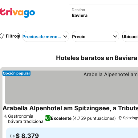
Destino
Filtros
Precios de menor a mayor
Precio
Ubicac
Hoteles baratos en Baviera
Opción popular
Arabella Alpenhotel am Spitzingsee, a Tribute
Gastronomía
Excelente
(4.759 puntuaciones)
8,8
Spitzing
bávara tradicional
Ver precios
$ 8.379
De