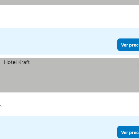
Ver prec
h
Ver prec