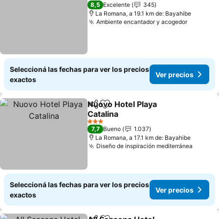
3 Estrellas
8,5
Excelente
345
La Romana, a 19.1 km de: Bayahibe
Ambiente encantador y acogedor
Ver prec
Seleccioná las fechas para ver los precios
Ver precios
exactos
Nuovo Hotel Playa
Compartir
Añadir a favoritos
Catalina
Ver precios
3 Estrellas
7,7
Bueno
1.037
La Romana, a 17.1 km de: Bayahibe
Diseño de inspiración mediterránea
Ver pre
Seleccioná las fechas para ver los precios
Ver precios
exactos