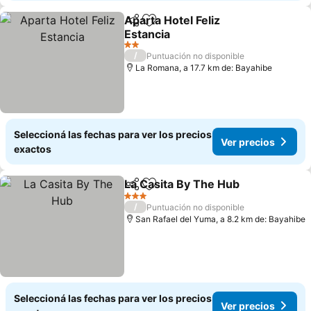
Aparta Hotel Feliz
Compartir
Añadir a favoritos
Estancia
Ver precios
2 Estrellas
/
Puntuación no disponible
La Romana, a 17.7 km de: Bayahibe
Seleccioná las fechas para ver los precios
Ver precios
exactos
La Casita By The Hub
Compartir
Añadir a favoritos
Ver p
3 Estrellas
/
Puntuación no disponible
San Rafael del Yuma, a 8.2 km de: Bayahibe
Seleccioná las fechas para ver los precios
Ver precios