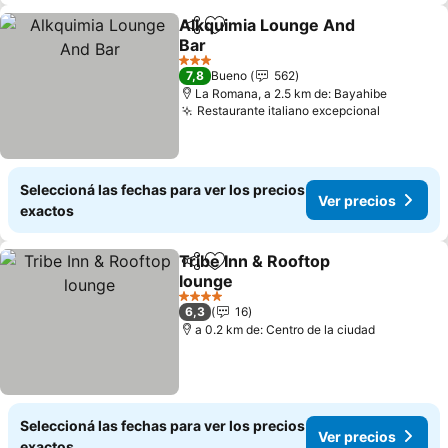
Alkquimia Lounge And
Compartir
Añadir a favoritos
Bar
Ver precios
3 Estrellas
7,8
Bueno
562
La Romana, a 2.5 km de: Bayahibe
Restaurante italiano excepcional
Ver prec
Seleccioná las fechas para ver los precios
Ver precios
exactos
Tribe Inn & Rooftop
Compartir
Añadir a favoritos
lounge
Ver precios
4 Estrellas
6,3
16
a 0.2 km de: Centro de la ciudad
Seleccioná las fechas para ver los precios
Ver precios
exactos