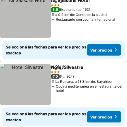
All Seasons Hotel
Compartir
Añadir a favoritos
Ver prec
3 Estrellas
8,5
Excelente
153
a 0.4 km de: Centro de la ciudad
Restaurante con cocina internacional
Ver p
Seleccioná las fechas para ver los precios
Ver precios
exactos
Hotel Silvestre
Compartir
Añadir a favoritos
Ver precios
3 Estrellas
7,0
924
La Romana, a 18.3 km de: Bayahibe
Cocina mediterránea en el restaurante del
hotel
Seleccioná las fechas para ver los precios
Ver precios
exactos