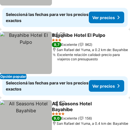
Seleccioná las fechas para ver los precios
Ver precios
exactos
Bayahibe Hotel El Pulpo
Compartir
Añadir a favoritos
Ve
3 Estrellas
8,7
Excelente
962
San Rafael del Yuma, a 0.2 km de: Bayahibe
Excelente relación calidad-precio para
viajeros con presupuesto
Opción popular
Seleccioná las fechas para ver los precios
Ver precios
exactos
All Seasons Hotel
Compartir
Añadir a favoritos
Bayahibe
Ver precios
4 Estrellas
9,0
Excelente
156
San Rafael del Yuma, a 0.4 km de: Bayahibe