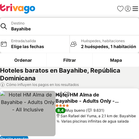
Favoritos
Iniciar 
Me
Destino
Bayahibe
Entrada/salida
Huéspedes, habitaciones
Elige las fechas
2 huéspedes, 1 habitación
Ordenar
Filtrar
Mapa
Hoteles baratos en Bayahibe, República
Dominicana
Cómo influyen los pagos en los resultados
Hotel HM Alma de
Compartir
Añadir a favoritos
Bayahibe - Adults Only -
All Inclusive
Ver precios
4 Estrellas
8,4
Muy bueno
9.631
San Rafael del Yuma, a 2.1 km de: Bayahibe
Varias piscinas infinitas de agua salada
Ver 
Opción popular