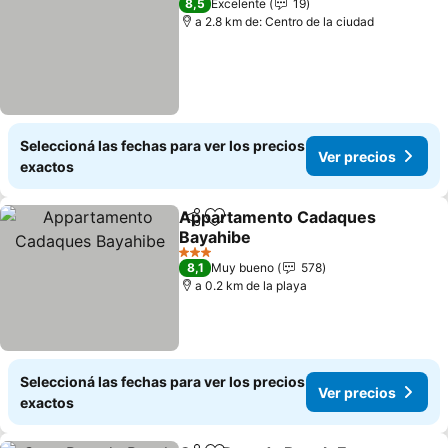
8,5
Excelente
19
a 2.8 km de: Centro de la ciudad
Seleccioná las fechas para ver los precios
Ver precios
exactos
Appartamento Cadaques
Compartir
Añadir a favoritos
Bayahibe
Ver precios
3 Estrellas
8,1
Muy bueno
578
a 0.2 km de la playa
Seleccioná las fechas para ver los precios
Ver precios
exactos