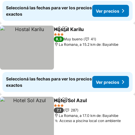
Seleccioná las fechas para ver los precios
Ver precios
exactos
Hostal Karilu
Compartir
Añadir a favoritos
Ver precios
3 Estrellas
8,3
Muy bueno
41
La Romana, a 15.2 km de: Bayahibe
Seleccioná las fechas para ver los precios
Ver precios
exactos
Hotel Sol Azul
Compartir
Añadir a favoritos
Ver precios
3 Estrellas
7,1
287
La Romana, a 17.0 km de: Bayahibe
Acceso a piscina local con ambiente
Ver pr