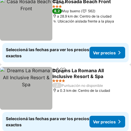
Casa Rosada Beach Front
Compartir
Añadir a favoritos
3 Estrellas
8,2
Muy bueno
562
a 28.9 km de: Centro de la ciudad
Ubicación aislada frente a la playa
Ver pre
Seleccioná las fechas para ver los precios
Ver precios
exactos
Dreams La Romana All
Compartir
Añadir a favoritos
Inclusive Resort & Spa
Ver precios
4 Estrellas
/
Puntuación no disponible
a 0.3 km de: Centro de la ciudad
Seleccioná las fechas para ver los precios
Ver precios
exactos