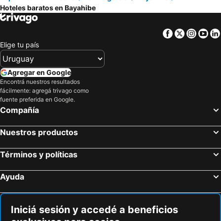
Dreams La Romana All Inclusive Resort & Spa
Hotel Soficu On The Beach
Hoteles baratos en Bayahibe
Onyx luxury rd
La Casona MC
Hotel El Dorado
Nuovo Hotel Playa Catalina
Facebook
Twitter
Insta
Yo
Elige tu país
Agregar en Google
Encontrá nuestros resultados
fácilmente: agregá trivago como
fuente preferida en Google.
Compañía
Nuestros productos
Términos y políticas
Ayuda
Iniciá sesión y accedé a beneficios