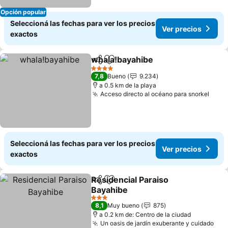
Opción popular
Seleccioná las fechas para ver los precios
Ver precios
exactos
whala!bayahibe
Compartir
Añadir a favoritos
Ver precio
4 Estrellas
7,8
Bueno
9.234
a 0.5 km de la playa
Acceso directo al océano para snorkel
Ver 
Seleccioná las fechas para ver los precios
Ver precios
exactos
Residencial Paraiso
Compartir
Añadir a favoritos
Bayahibe
Ver precios
3 Estrellas
8,1
Muy bueno
875
a 0.2 km de: Centro de la ciudad
Un oasis de jardín exuberante y cuidado
Ver