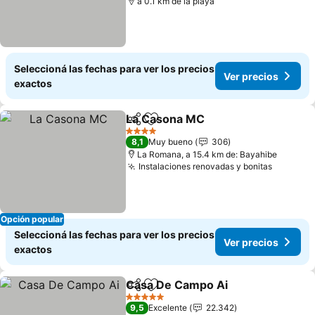
a 0.1 km de la playa
Seleccioná las fechas para ver los precios
Ver precios
exactos
La Casona MC
Compartir
Añadir a favoritos
Ver precios
4 Estrellas
8,1
Muy bueno
306
La Romana, a 15.4 km de: Bayahibe
Instalaciones renovadas y bonitas
Ver pre
Opción popular
Seleccioná las fechas para ver los precios
Ver precios
exactos
Casa De Campo Ai
Compartir
Añadir a favoritos
Ver pre
5 Estrellas
9,5
Excelente
22.342