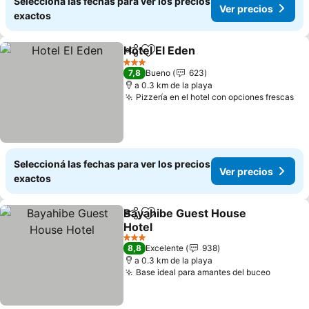
Seleccioná las fechas para ver los precios
Ver precios
exactos
Hotel El Eden
Compartir
Añadir a favoritos
Ver precios
3 Estrellas
7,8
Bueno
623
a 0.3 km de la playa
Pizzería en el hotel con opciones frescas
Ve
Seleccioná las fechas para ver los precios
Ver precios
exactos
Bayahibe Guest House
Compartir
Añadir a favoritos
Hotel
Ver precios
3 Estrellas
8,8
Excelente
938
a 0.3 km de la playa
Base ideal para amantes del buceo
Ver pre