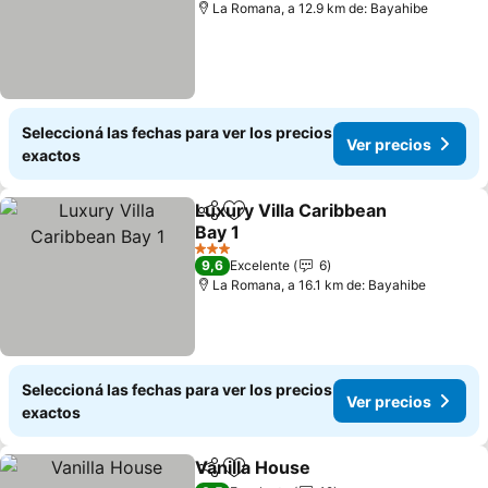
La Romana, a 12.9 km de: Bayahibe
Seleccioná las fechas para ver los precios
Ver precios
exactos
Luxury Villa Caribbean
Compartir
Añadir a favoritos
Bay 1
Ver precios
3 Estrellas
9,6
Excelente
6
La Romana, a 16.1 km de: Bayahibe
Seleccioná las fechas para ver los precios
Ver precios
exactos
Vanilla House
Compartir
Añadir a favoritos
Ver precios