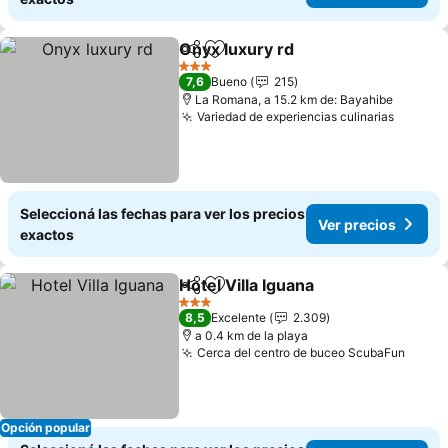
Onyx luxury rd
Compartir
Añadir a favoritos
Ver precios
3 Estrellas
7,6
Bueno
215
La Romana, a 15.2 km de: Bayahibe
Variedad de experiencias culinarias
Ver pre
Seleccioná las fechas para ver los precios
Ver precios
exactos
Hotel Villa Iguana
Compartir
Añadir a favoritos
Ver preci
3 Estrellas
8,5
Excelente
2.309
a 0.4 km de la playa
Cerca del centro de buceo ScubaFun
Ver p
Opción popular