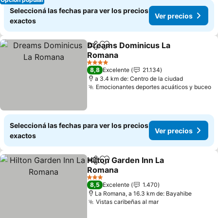
Seleccioná las fechas para ver los precios
Ver precios
exactos
Dreams Dominicus La
Compartir
Añadir a favoritos
Romana
Ver precios
4 Estrellas
8,8
Excelente
21.134
a 3.4 km de: Centro de la ciudad
Emocionantes deportes acuáticos y buceo
V
Seleccioná las fechas para ver los precios
Ver precios
exactos
Hilton Garden Inn La
Compartir
Añadir a favoritos
Romana
Ver precios
3 Estrellas
8,5
Excelente
1.470
La Romana, a 16.3 km de: Bayahibe
Vistas caribeñas al mar
Ver precios