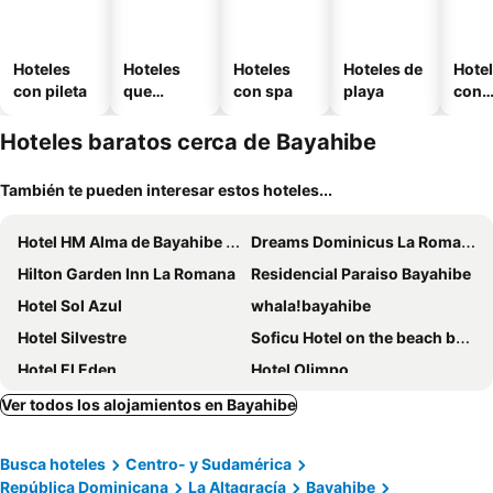
Hoteles
Hoteles
Hoteles
Hoteles de
Hote
con pileta
que
con spa
playa
con
aceptan
esta
mascotas
mien
Hoteles baratos cerca de Bayahibe
También te pueden interesar estos hoteles...
Hotel HM Alma de Bayahibe - Adults Only - All Inclusive
Dreams Dominicus La Romana
Hilton Garden Inn La Romana
Residencial Paraiso Bayahibe
Hotel Sol Azul
whala!bayahibe
Hotel Silvestre
Soficu Hotel on the beach bayahibe
Hotel El Eden
Hotel Olimpo
Hotel Villa Iguana
Alkquimia Lounge And Bar
Ver todos los alojamientos en Bayahibe
Glamour Hotel
Hotel La Romana Center
Busca hoteles
Centro- y Sudamérica
Catalonia Gran Dominicus
Vanilla House
República Dominicana
La Altagracía
Bayahibe