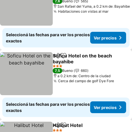
7,6
Bueno
565
San Rafael del Yuma, a 0.2 km de: Bayahibe
Habitaciones con vistas al mar
Ver precio
Seleccioná las fechas para ver los precios
Ver precios
exactos
Soficu Hotel on the beach
Compartir
Añadir a favoritos
bayahibe
Ver precios
3 Estrellas
7,5
Bueno
660
a 0.2 km de: Centro de la ciudad
Cerca del campo de golf Dye Fore
Ver pre
Seleccioná las fechas para ver los precios
Ver precios
exactos
Halibut Hotel
Compartir
Añadir a favoritos
Ver precios