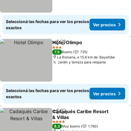
Seleccioná las fechas para ver los precios
Ver precios
exactos
Hotel Olimpo
Compartir
Añadir a favoritos
Ver precios
3 Estrellas
7,5
Bueno
725
La Romana, a 15.6 km de: Bayahibe
Jardín y terraza para relajarte
Ver precios
Seleccioná las fechas para ver los precios
Ver precios
exactos
Cadaqués Caribe Resort
Compartir
Añadir a favoritos
& Villas
Ver precios
4 Estrellas
8,3
Muy bueno
1.760