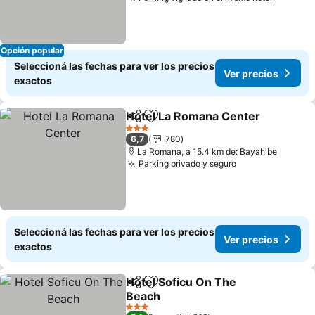
Ver pre
Opción popular
Seleccioná las fechas para ver los precios
Ver precios
exactos
Hotel La Romana Center
Compartir
Añadir a favoritos
V
3 Estrellas
6,7
780
La Romana, a 15.4 km de: Bayahibe
Parking privado y seguro
Ver precios
Seleccioná las fechas para ver los precios
Ver precios
exactos
Hotel Soficu On The
Compartir
Añadir a favoritos
Beach
Ver precios
3 Estrellas