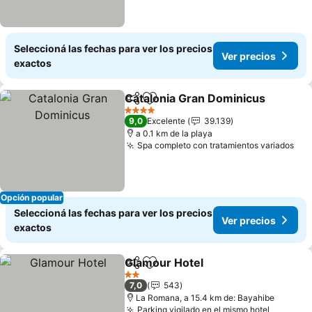
Seleccioná las fechas para ver los precios
Ver precios
exactos
Catalonia Gran Dominicus
Compartir
Añadir a favoritos
4 Estrellas
9,0
Excelente
39.139
a 0.1 km de la playa
Spa completo con tratamientos variados
Ver
Opción popular
Seleccioná las fechas para ver los precios
Ver precios
exactos
Glamour Hotel
Compartir
Añadir a favoritos
Ver precios
2 Estrellas
7,0
543
La Romana, a 15.4 km de: Bayahibe
Parking vigilado en el mismo hotel