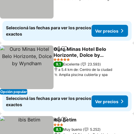
Seleccioná las fechas para ver los precios
Ver precios
exactos
Ouro Minas Hotel Belo
Compartir
Añadir a favoritos
Horizonte, Dolce by
Wyndham
Ver precios
5 Estrellas
9,1
Excelente
23.593
a 5.4 km de: Centro de la ciudad
Amplia piscina cubierta y spa
Ver precios
Opción popular
Seleccioná las fechas para ver los precios
Ver precios
exactos
ibis Betim
Compartir
Añadir a favoritos
Ver precios
3 Estrellas
8,1
Muy bueno
5.252