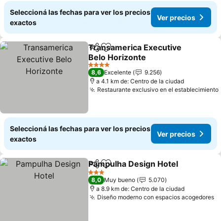
Seleccioná las fechas para ver los precios
Ver precios
exactos
Transamerica Executive
Compartir
Añadir a favoritos
Belo Horizonte
Ver precios
4 Estrellas
8,6
Excelente
9.256
a 4.1 km de: Centro de la ciudad
Restaurante exclusivo en el establecimiento
Seleccioná las fechas para ver los precios
Ver precios
exactos
Pampulha Design Hotel
Compartir
Añadir a favoritos
Ver
3 Estrellas
8,0
Muy bueno
5.070
a 8.9 km de: Centro de la ciudad
Diseño moderno con espacios acogedores
V