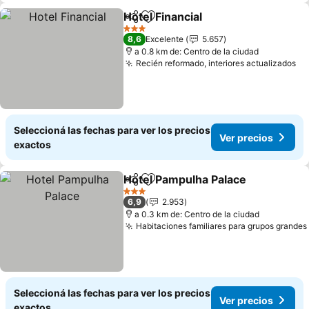
Hotel Financial
Compartir
Añadir a favoritos
Ver precios
3 Estrellas
8,6
Excelente
5.657
a 0.8 km de: Centro de la ciudad
Recién reformado, interiores actualizados
Ve
Seleccioná las fechas para ver los precios
Ver precios
exactos
Hotel Pampulha Palace
Compartir
Añadir a favoritos
Ver
3 Estrellas
6,9
2.953
a 0.3 km de: Centro de la ciudad
Habitaciones familiares para grupos grandes
Seleccioná las fechas para ver los precios
Ver precios
exactos