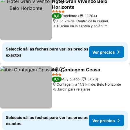
Hotel Gran Vivenzo Belo
Compartir
Añadir a favoritos
Horizonte
Ver precios
4 Estrellas
8,8
Excelente
11.204
a 5.1 km de: Centro de la ciudad
Piscina en la azotea y solárium
Ver precio
Seleccioná las fechas para ver los precios
Ver precios
exactos
ibis Contagem Ceasa
Compartir
Añadir a favoritos
Ver p
3 Estrellas
8,2
Muy bueno
5.073
Contagem, a 11.3 km de: Belo Horizonte
Jardín para relajarse
Ver precios
Seleccioná las fechas para ver los precios
Ver precios
exactos