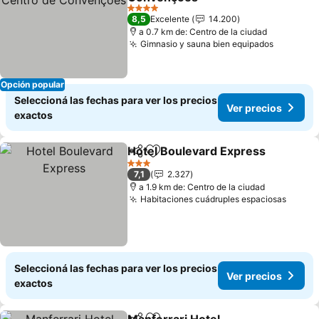
Ver precios
4 Estrellas
8,5
Excelente
14.200
a 0.7 km de: Centro de la ciudad
Gimnasio y sauna bien equipados
Ver prec
Opción popular
Seleccioná las fechas para ver los precios
Ver precios
exactos
Hotel Boulevard Express
Compartir
Añadir a favoritos
V
3 Estrellas
7,1
2.327
a 1.9 km de: Centro de la ciudad
Habitaciones cuádruples espaciosas
Ver p
Seleccioná las fechas para ver los precios
Ver precios
exactos