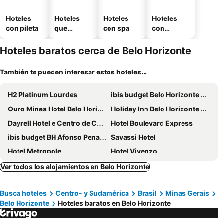
Hoteles
Hoteles
Hoteles
Hoteles
con pileta
que
con spa
con
aceptan
estaciona
mascotas
miento
Hoteles baratos cerca de Belo Horizonte
También te pueden interesar estos hoteles...
H2 Platinum Lourdes
ibis budget Belo Horizonte Minascentro
Ouro Minas Hotel Belo Horizonte, Dolce by Wyndham
Holiday Inn Belo Horizonte Savassi By Ihg
Dayrell Hotel e Centro de Convenções
Hotel Boulevard Express
ibis budget BH Afonso Pena Savassi
Savassi Hotel
Hotel Metropole
Hotel Vivenzo
Hotel Boulevard Plaza
Royal Collection Savassi
Ver todos los alojamientos en Belo Horizonte
Promenade Pancetti Belo Horizonte
Nobile Inn Pampulha
Busca hoteles
Centro- y Sudamérica
Brasil
Minas Gerais
Normandy Hotel
Sul America Palace Hotel
Belo Horizonte
Hoteles baratos en Belo Horizonte
Samba Belo Horizonte Centro
Allia Gran Pampulha Suites