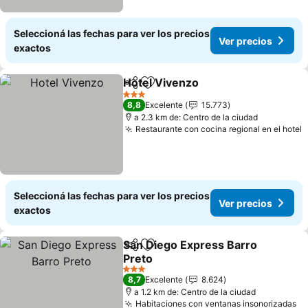
Seleccioná las fechas para ver los precios
Ver precios
exactos
Hotel Vivenzo
Compartir
Añadir a favoritos
Ver precios
3 Estrellas
8,8
Excelente
15.773
a 2.3 km de: Centro de la ciudad
Restaurante con cocina regional en el hotel
V
Seleccioná las fechas para ver los precios
Ver precios
exactos
San Diego Express Barro
Compartir
Añadir a favoritos
Preto
Ver precios
3 Estrellas
8,7
Excelente
8.624
a 1.2 km de: Centro de la ciudad
Habitaciones con ventanas insonorizadas
Ve