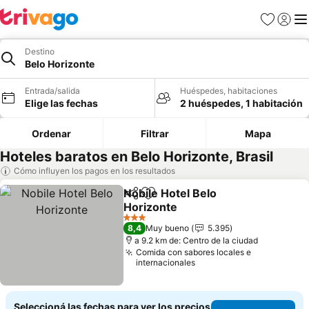
Favoritos
Iniciar 
Me
Destino
Belo Horizonte
Entrada/salida
Huéspedes, habitaciones
Elige las fechas
2 huéspedes, 1 habitación
Ordenar
Filtrar
Mapa
Hoteles baratos en Belo Horizonte, Brasil
Cómo influyen los pagos en los resultados
Nobile Hotel Belo
Compartir
Añadir a favoritos
Horizonte
Ver precios
3 Estrellas
8,4
Muy bueno
5.395
a 9.2 km de: Centro de la ciudad
Comida con sabores locales e
internacionales
Seleccioná las fechas para ver los precios