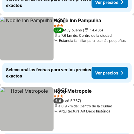
Ver precios
exactos
Nobile Inn Pampulha
Compartir
Añadir a favoritos
Ver p
3 Estrellas
8,4
Muy bueno
14.485
a 7.6 km de: Centro de la ciudad
Estancia familiar para los más pequeños
Ver
Seleccioná las fechas para ver los precios
Ver precios
exactos
Hotel Metropole
Compartir
Añadir a favoritos
Ver preci
3 Estrellas
6,6
5.737
a 0.9 km de: Centro de la ciudad
Arquitectura Art Déco histórica
Ver precio