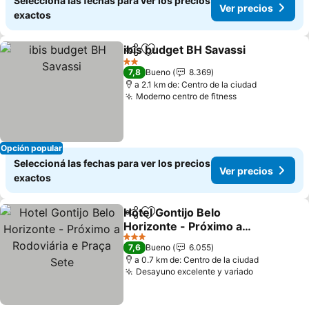
Seleccioná las fechas para ver los precios
Ver precios
exactos
ibis budget BH Savassi
Compartir
Añadir a favoritos
Ver
2 Estrellas
7,8
Bueno
8.369
a 2.1 km de: Centro de la ciudad
Moderno centro de fitness
Ver precios
Opción popular
Seleccioná las fechas para ver los precios
Ver precios
exactos
Hotel Gontijo Belo
Compartir
Añadir a favoritos
Horizonte - Próximo a
Rodoviária e Praça Sete
Ver precios
3 Estrellas
7,6
Bueno
6.055
a 0.7 km de: Centro de la ciudad
Desayuno excelente y variado
Ver precio