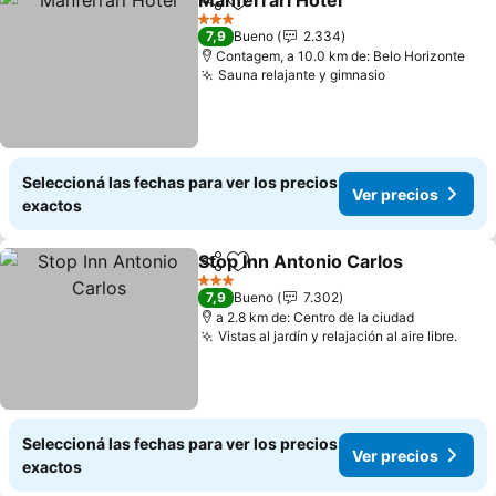
Manferrari Hotel
Compartir
Añadir a favoritos
Ver preci
3 Estrellas
7,9
Bueno
2.334
Contagem, a 10.0 km de: Belo Horizonte
Sauna relajante y gimnasio
Ver precios
Seleccioná las fechas para ver los precios
Ver precios
exactos
Stop Inn Antonio Carlos
Compartir
Añadir a favoritos
Ve
3 Estrellas
7,9
Bueno
7.302
a 2.8 km de: Centro de la ciudad
Vistas al jardín y relajación al aire libre.
Ver 
Seleccioná las fechas para ver los precios
Ver precios
exactos