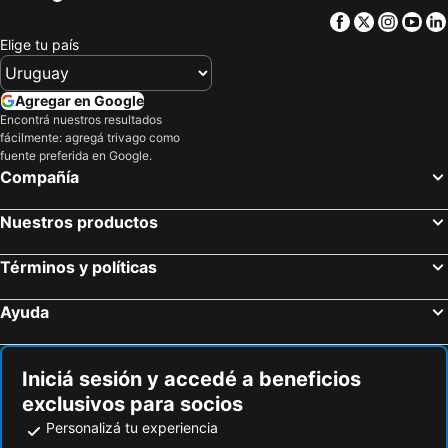
Ibis Belo Horizonte Savassi
Stop Inn Plus Pampulha
Facebook
Twitter
Insta
Yo
Sesc Venda Nova
Elige tu país
Agregar en Google
Encontrá nuestros resultados
fácilmente: agregá trivago como
fuente preferida en Google.
Compañía
Nuestros productos
Términos y políticas
Ayuda
Iniciá sesión y accedé a beneficios
exclusivos para socios
Personalizá tu experiencia