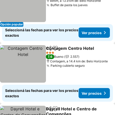
Betim, a 13.9 km de: Belo Horizonte
Buffet de pasta los jueves
Ver precios
Opción popular
Seleccioná las fechas para ver los precios
Ver precios
exactos
Contagem Centro Hotel
Compartir
Añadir a favoritos
Ve
3 Estrellas
7,6
Bueno
2.557
Contagem, a 14.4 km de: Belo Horizonte
Parking cubierto seguro
Ver precios
Seleccioná las fechas para ver los precios
Ver precios
exactos
Dayrell Hotel e Centro de
Compartir
Añadir a favoritos
Convenções