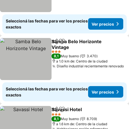
Seleccioná las fechas para ver los precios
Ver precios
exactos
Samba Belo Horizonte
Compartir
Añadir a favoritos
Vintage
Ver precios
3 Estrellas
8,1
Muy bueno
3.470
a 1.0 km de: Centro de la ciudad
Diseño industrial recientemente renovado
Ve
Seleccioná las fechas para ver los precios
Ver precios
exactos
Savassi Hotel
Compartir
Añadir a favoritos
Ver precios
3 Estrellas
8,1
Muy bueno
8.709
a 1.6 km de: Centro de la ciudad
Habitaciones recién reformadas