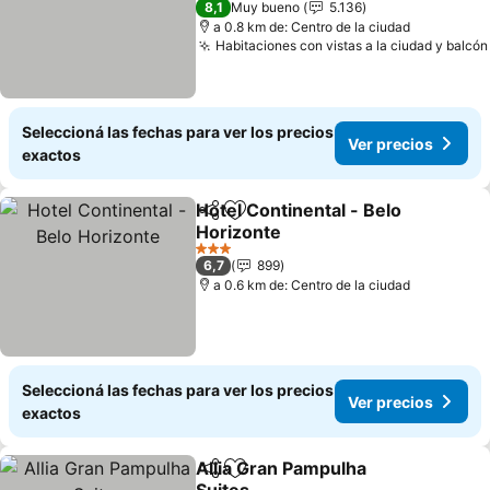
8,1
Muy bueno
5.136
a 0.8 km de: Centro de la ciudad
Habitaciones con vistas a la ciudad y balcón
Seleccioná las fechas para ver los precios
Ver precios
exactos
Hotel Continental - Belo
Compartir
Añadir a favoritos
Horizonte
Ver precios
3 Estrellas
6,7
899
a 0.6 km de: Centro de la ciudad
Seleccioná las fechas para ver los precios
Ver precios
exactos
Allia Gran Pampulha
Compartir
Añadir a favoritos