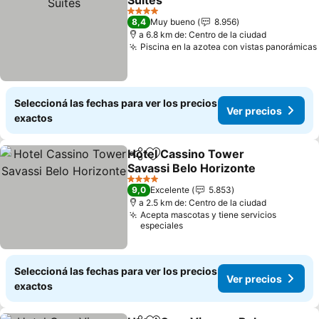
Suites
Ver precios
4 Estrellas
8,4
Muy bueno
8.956
a 6.8 km de: Centro de la ciudad
Piscina en la azotea con vistas panorámicas
Seleccioná las fechas para ver los precios
Ver precios
exactos
Hotel Cassino Tower
Compartir
Añadir a favoritos
Savassi Belo Horizonte
Ver precios
4 Estrellas
9,0
Excelente
5.853
a 2.5 km de: Centro de la ciudad
Acepta mascotas y tiene servicios
especiales
Seleccioná las fechas para ver los precios
Ver precios
exactos