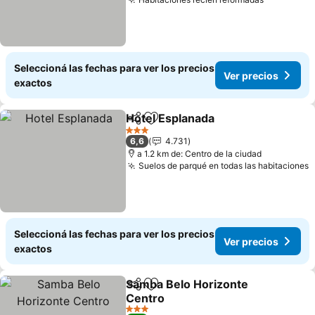
Ver preci
Seleccioná las fechas para ver los precios
Ver precios
exactos
Hotel Esplanada
Compartir
Añadir a favoritos
Ver precio
3 Estrellas
6,6
4.731
a 1.2 km de: Centro de la ciudad
Suelos de parqué en todas las habitaciones
V
Seleccioná las fechas para ver los precios
Ver precios
exactos
Samba Belo Horizonte
Compartir
Añadir a favoritos
Centro
Ver precios
3 Estrellas