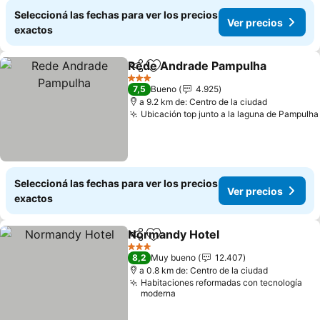
Seleccioná las fechas para ver los precios
Ver precios
exactos
Rede Andrade Pampulha
Compartir
Añadir a favoritos
V
3 Estrellas
7,5
Bueno
4.925
a 9.2 km de: Centro de la ciudad
Ubicación top junto a la laguna de Pampulha
Seleccioná las fechas para ver los precios
Ver precios
exactos
Normandy Hotel
Compartir
Añadir a favoritos
Ver preci
3 Estrellas
8,2
Muy bueno
12.407
a 0.8 km de: Centro de la ciudad
Habitaciones reformadas con tecnología
moderna