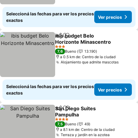
Seleccioná las fechas para ver los precios
Ver precios
exactos
ibis budget Belo
Compartir
Añadir a favoritos
Horizonte Minascentro
Ver precios
3 Estrellas
7,6
Bueno
13.190
a 0.5 km de: Centro de la ciudad
Alojamiento que admite mascotas
Ver prec
Seleccioná las fechas para ver los precios
Ver precios
exactos
San Diego Suites
Compartir
Añadir a favoritos
Pampulha
Ver precios
4 Estrellas
7,5
Bueno
49
a 8.1 km de: Centro de la ciudad
Terraza y jardín en la azotea
Ver precios