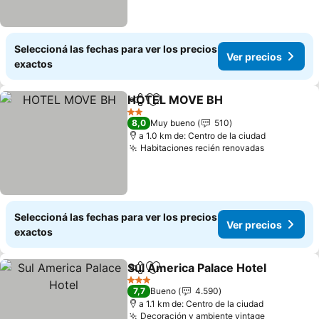
Seleccioná las fechas para ver los precios
Ver precios
exactos
HOTEL MOVE BH
Compartir
Añadir a favoritos
Ver preci
2 Estrellas
8,0
Muy bueno
510
a 1.0 km de: Centro de la ciudad
Habitaciones recién renovadas
Ver preci
Seleccioná las fechas para ver los precios
Ver precios
exactos
Sul America Palace Hotel
Compartir
Añadir a favoritos
V
3 Estrellas
7,7
Bueno
4.590
a 1.1 km de: Centro de la ciudad
Decoración y ambiente vintage
Ver preci