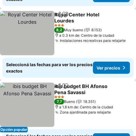
Royal Center Hotel
Compartir
Añadir a favoritos
Lourdes
Ver precios
3 Estrellas
8,2
Muy bueno
8.153
a 0.3 km de: Centro de la ciudad
Instalaciones recreativas para relajarte
Ver 
Seleccioná las fechas para ver los precios
Ver precios
exactos
ibis budget BH Afonso
Compartir
Añadir a favoritos
Pena Savassi
Ver precios
3 Estrellas
7,7
Bueno
18.351
a 1.8 km de: Centro de la ciudad
Zona ajardinada para relajarte
Ver precio
Opción popular