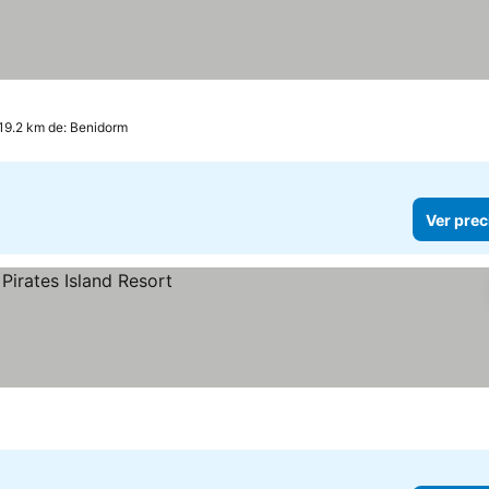
llas
 19.2 km de: Benidorm
Ver prec