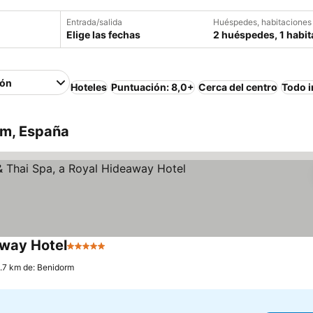
Entrada/salida
Huéspedes, habitaciones
Elige las fechas
2 huéspedes, 1 habit
ión
Hoteles
Puntuación: 8,0+
Cerca del centro
Todo i
rm, España
away Hotel
5 Estrellas
3.7 km de: Benidorm