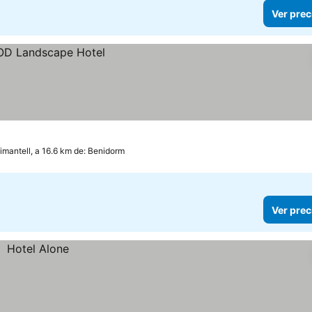
Ver prec
imantell, a 16.6 km de: Benidorm
Ver prec