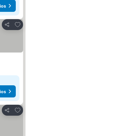
ios
Añadir a favoritos
Compartir
ios
Añadir a favoritos
Compartir