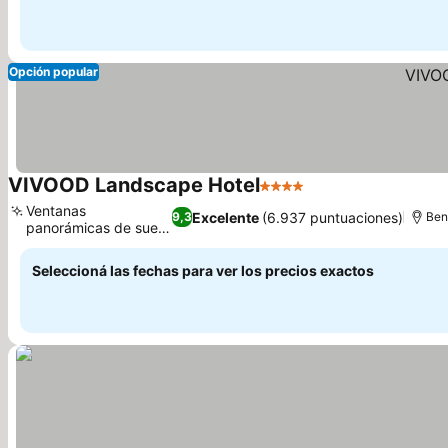
Opción popular
VIVOOD Landscape Hotel
4 Estrellas
Ventanas
Excelente
(6.937 puntuaciones)
9,3
Ben
panorámicas de suelo
a techo
Seleccioná las fechas para ver los precios exactos