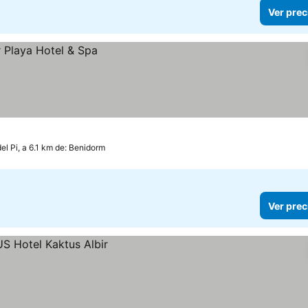
Ver prec
del Pi, a 6.1 km de: Benidorm
Ver prec