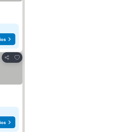
ios
Añadir a favoritos
Compartir
ios