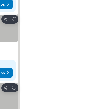
ios
Añadir a favoritos
Compartir
ios
Añadir a favoritos
Compartir