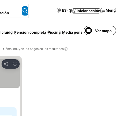
ES · $
Menú
Iniciar sesión
ación
Ver mapa
ncluido
Pensión completa
Piscina
Media pensión
Playa
Desayun
Cómo influyen los pagos en los resultados
Añadir a favoritos
Compartir