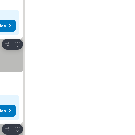
ios
Añadir a favoritos
Compartir
ios
Añadir a favoritos
Compartir