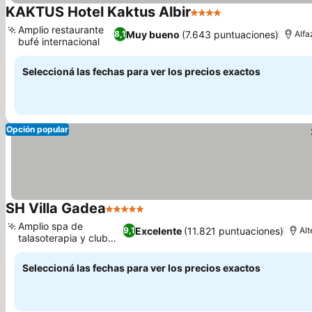
KAKTUS Hotel Kaktus Albir
4 Estrellas
Amplio restaurante
Muy bueno
(7.643 puntuaciones)
8,1
Alfa
bufé internacional
Seleccioná las fechas para ver los precios exactos
Opción popular
SH Villa Gadea
5 Estrellas
Amplio spa de
Excelente
(11.821 puntuaciones)
9,1
Alt
talasoterapia y club
termal
Seleccioná las fechas para ver los precios exactos