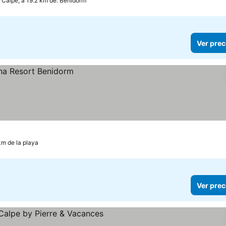
Calpe, a 19.2 km de: Benidorm
Ver prec
km de la playa
Ver prec