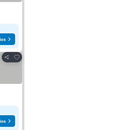
ios
Añadir a favoritos
Compartir
ios