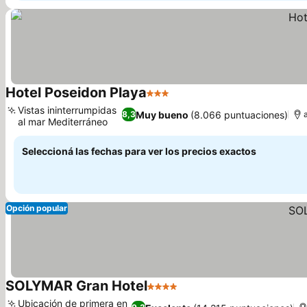
Hotel Poseidon Playa
3 Estrellas
Vistas ininterrumpidas
Muy bueno
(8.066 puntuaciones)
8,3
al mar Mediterráneo
Seleccioná las fechas para ver los precios exactos
Opción popular
SOLYMAR Gran Hotel
4 Estrellas
Ubicación de primera en