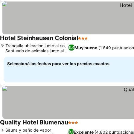
Hotel Steinhausen Colonial
3 Estrellas
Tranquila ubicación junto al río,
Muy bueno
(1.649 puntuacion
8,4
Santuario de animales junto al
río
Seleccioná las fechas para ver los precios exactos
Quality Hotel Blumenau
3 Estrellas
Sauna y baño de vapor
Excelente
(4.802 puntuacione
9,1