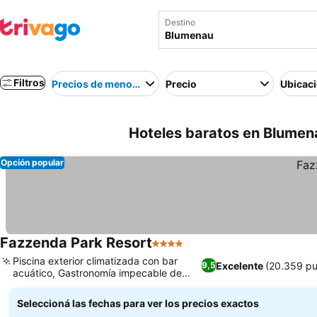
Destino
Filtros
Precios de menor a mayor
Precio
Ubicac
Hoteles baratos en Blumena
Opción popular
Fazzenda Park Resort
4 Estrellas
Piscina exterior climatizada con bar
Excelente
(20.359 pu
9,5
acuático, Gastronomía impecable de
pensión completa
Seleccioná las fechas para ver los precios exactos