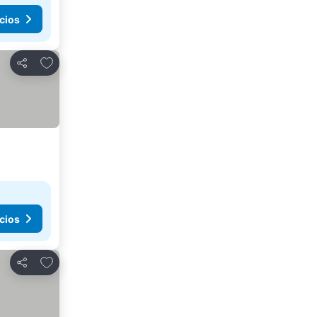
cios
Añadir a favoritos
Compartir
cios
Añadir a favoritos
Compartir