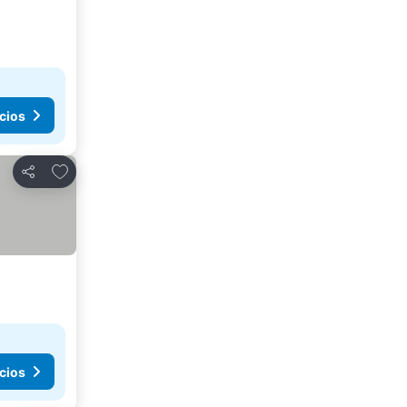
cios
Añadir a favoritos
Compartir
cios