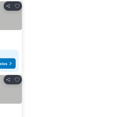
Añadir a favoritos
Compartir
cios
Añadir a favoritos
Compartir