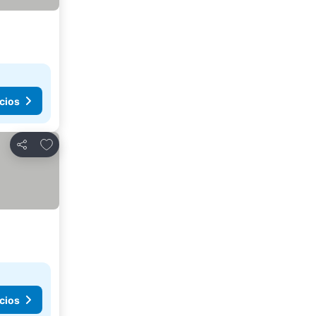
cios
Añadir a favoritos
Compartir
cios