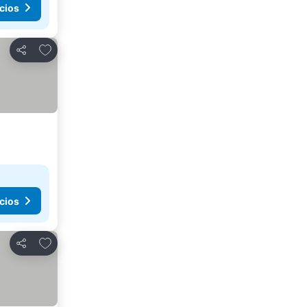
cios
Añadir a favoritos
Compartir
cios
Añadir a favoritos
Compartir