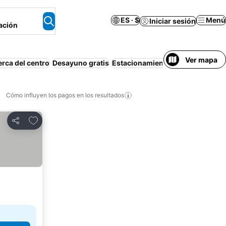
ES · $
Menú
Iniciar sesión
ación
Ver mapa
rca del centro
Desayuno gratis
Estacionamiento
Wi-Fi
Bañera d
Cómo influyen los pagos en los resultados
Añadir a favoritos
Compartir