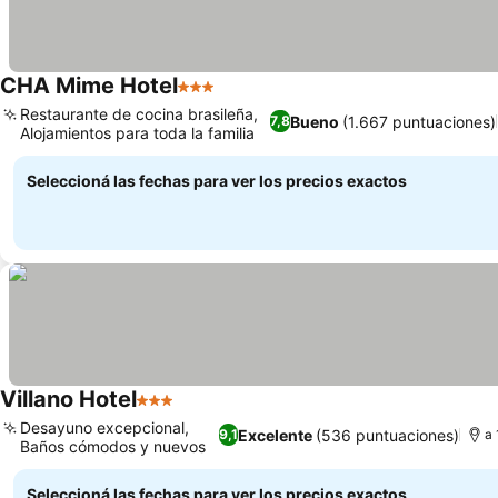
CHA Mime Hotel
3 Estrellas
Restaurante de cocina brasileña,
Bueno
(1.667 puntuaciones)
7,8
Alojamientos para toda la familia
Seleccioná las fechas para ver los precios exactos
Villano Hotel
3 Estrellas
Desayuno excepcional,
Excelente
(536 puntuaciones)
9,1
a 
Baños cómodos y nuevos
Seleccioná las fechas para ver los precios exactos