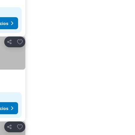
cios
Añadir a favoritos
Compartir
cios
Añadir a favoritos
Compartir