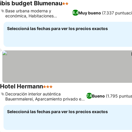
ibis budget Blumenau
2 Estrellas
Base urbana moderna y
Muy bueno
(7.337 puntuac
8,4
económica, Habitaciones
familiares compactas
Seleccioná las fechas para ver los precios exactos
Hotel Hermann
3 Estrellas
Decoración interior auténtica
Bueno
(1.795 puntu
7,8
Bauernmalerei, Aparcamiento privado en
el establecimiento
Seleccioná las fechas para ver los precios exactos