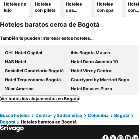
Hoteles de
Hoteles
Hoteles
Hoteles
Hote
lujo
con pileta
que
con spa
con
aceptan
esta
mascotas
mien
Hoteles baratos cerca de Bogotá
También te pueden interesar estos hoteles...
GHL Hotel Capital
ibis Bogota Museo
HAB Hotel
Hotel Dann Avenida 19
Socialtel Candelaria Bogotá
Hotel Virrey Central
Hotel Tequendama Bogotá
Courtyard by Marriott Bogota Airport
Vilar America
Hotel Rosales Plaza
Hotel Regina
Tequendama Suites Bogota
Ver todos los alojamientos en Bogotá
Hotel Habitel Select
Movich Buro 26
Busca hoteles
Centro- y Sudamérica
Colombia
Bogotá
Hilton Bogota Corferias
Hotel bh Usaquen
Bogotá
Hoteles baratos en Bogotá
Hotel Faranda Collection Zona G
Hotel Saint Simon
Hotel Museo San Moritz
The Grace Hotel
Facebook
Twitter
Insta
Yo