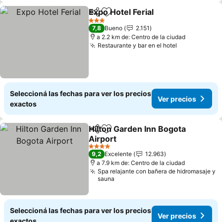
Expo Hotel Ferial
Compartir
Añadir a favoritos
3 Estrellas
7,8
Bueno
2.151
a 2.2 km de: Centro de la ciudad
Restaurante y bar en el hotel
Seleccioná las fechas para ver los precios
Ver precios
exactos
Hilton Garden Inn Bogota
Compartir
Añadir a favoritos
Airport
4 Estrellas
9,2
Excelente
12.963
a 7.9 km de: Centro de la ciudad
Spa relajante con bañera de hidromasaje y
sauna
Seleccioná las fechas para ver los precios
Ver precios
exactos