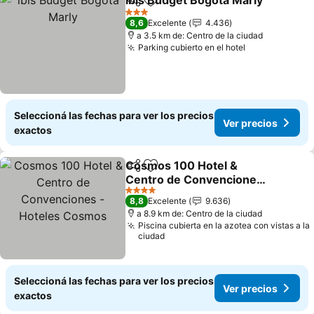
ibis Budget Bogota Marly
Compartir
Añadir a favoritos
3 Estrellas
8,6
Excelente
4.436
a 3.5 km de: Centro de la ciudad
Parking cubierto en el hotel
Seleccioná las fechas para ver los precios
Ver precios
exactos
Cosmos 100 Hotel &
Compartir
Añadir a favoritos
Centro de Convenciones
- Hoteles Cosmos
4 Estrellas
8,8
Excelente
9.636
a 8.9 km de: Centro de la ciudad
Piscina cubierta en la azotea con vistas a la
ciudad
Seleccioná las fechas para ver los precios
Ver precios
exactos