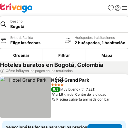
Favoritos
Iniciar 
Me
Destino
Bogotá
Entrada/salida
Huéspedes, habitaciones
Elige las fechas
2 huéspedes, 1 habitación
Ordenar
Filtrar
Mapa
Hoteles baratos en Bogotá, Colombia
Cómo influyen los pagos en los resultados
Hotel Grand Park
Compartir
Añadir a favoritos
4 Estrellas
8,3
Muy bueno
7.221
a 1.6 km de: Centro de la ciudad
Piscina cubierta animada con bar
Seleccioná las fechas para ver los precios