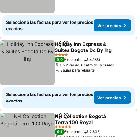
Seleccioná las fechas para ver los precios
Ver precios
exactos
Holiday Inn Express &
Compartir
Añadir a favoritos
Suites Bogota Dc By Ihg
4 Estrellas
9,0
Excelente
4.188
a 5.2 km de: Centro de la ciudad
Sauna para relajarte
Seleccioná las fechas para ver los precios
Ver precios
exactos
NH Collection Bogotá
Compartir
Añadir a favoritos
Terra 100 Royal
5 Estrellas
9,1
Excelente
2.832