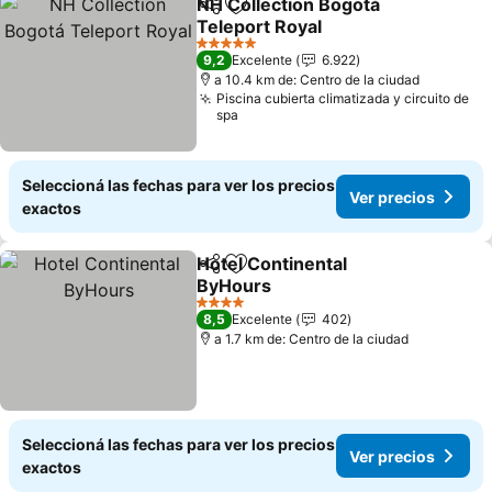
NH Collection Bogotá
Compartir
Añadir a favoritos
Teleport Royal
5 Estrellas
9,2
Excelente
6.922
a 10.4 km de: Centro de la ciudad
Piscina cubierta climatizada y circuito de
spa
Seleccioná las fechas para ver los precios
Ver precios
exactos
Hotel Continental
Compartir
Añadir a favoritos
ByHours
4 Estrellas
8,5
Excelente
402
a 1.7 km de: Centro de la ciudad
Seleccioná las fechas para ver los precios
Ver precios
exactos