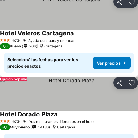
Compartir
Añ
Hotel Veleros Cartagena
Hotel
Ayuda con tours y entradas
3 Estrellas
7,6
Bueno
906
Cartagena
Seleccioná las fechas para ver los
Ver precios
precios exactos
Opción popular
Compartir
Añ
Hotel Dorado Plaza
Hotel
Dos restaurantes diferentes en el hotel
3 Estrellas
8,1
Muy bueno
19.186
Cartagena