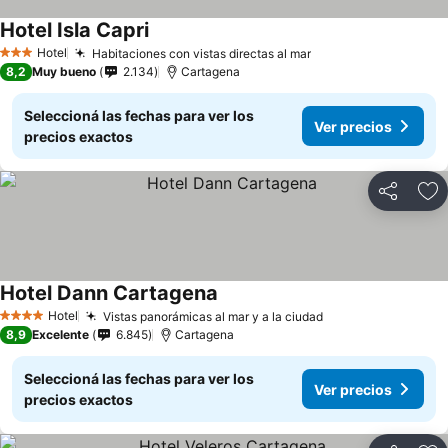
Hotel Isla Capri
Hotel
Habitaciones con vistas directas al mar
3 Estrellas
8,2
Muy bueno
2.134
Cartagena
Seleccioná las fechas para ver los
Ver precios
precios exactos
Compartir
Añ
Hotel Dann Cartagena
Hotel
Vistas panorámicas al mar y a la ciudad
4 Estrellas
8,9
Excelente
6.845
Cartagena
Seleccioná las fechas para ver los
Ver precios
precios exactos