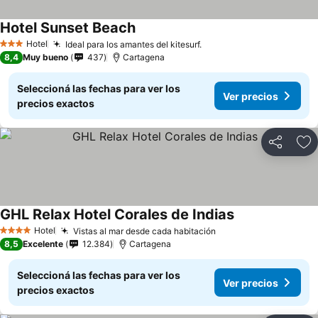
Hotel Sunset Beach
Hotel
Ideal para los amantes del kitesurf.
3 Estrellas
8,4
Muy bueno
437
Cartagena
Seleccioná las fechas para ver los
Ver precios
precios exactos
Compartir
Añ
GHL Relax Hotel Corales de Indias
Hotel
Vistas al mar desde cada habitación
4 Estrellas
8,5
Excelente
12.384
Cartagena
Seleccioná las fechas para ver los
Ver precios
precios exactos