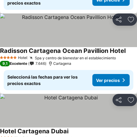
precios exactos
Compartir
Añ
Radisson Cartagena Ocean Pavillion Hotel
Hotel
Spa y centro de bienestar en el establecimiento
5 Estrellas
9,1
Excelente
7.646
Cartagena
Seleccioná las fechas para ver los
Ver precios
precios exactos
Compartir
Añ
Hotel Cartagena Dubai