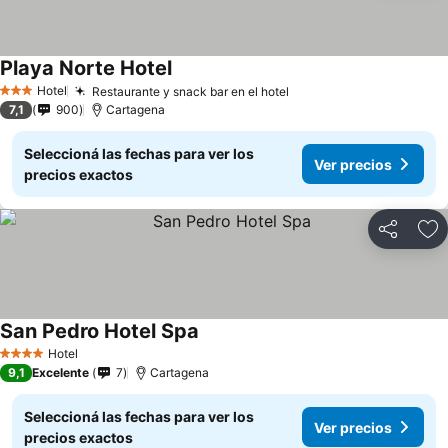
Playa Norte Hotel
Hotel
Restaurante y snack bar en el hotel
3 Estrellas
7,1
900
Cartagena
Seleccioná las fechas para ver los
Ver precios
precios exactos
Compartir
Añ
San Pedro Hotel Spa
Hotel
4 Estrellas
9,1
Excelente
7
Cartagena
Seleccioná las fechas para ver los
Ver precios
precios exactos