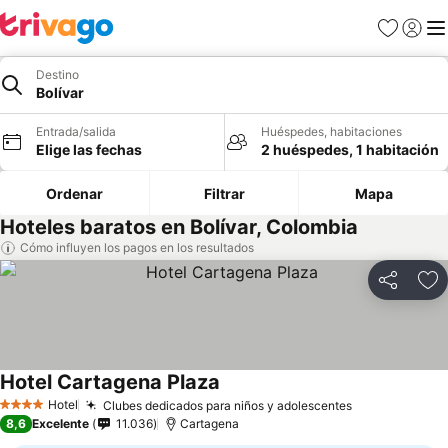
Favoritos
Iniciar 
Me
Destino
Bolívar
Entrada/salida
Huéspedes, habitaciones
Elige las fechas
2 huéspedes, 1 habitación
Ordenar
Filtrar
Mapa
Hoteles baratos en Bolívar, Colombia
Cómo influyen los pagos en los resultados
Compartir
Añ
Hotel Cartagena Plaza
Hotel
Clubes dedicados para niños y adolescentes
4 Estrellas
8,6
Excelente
11.036
Cartagena