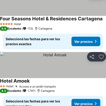
Four Seasons Hotel & Residences Cartagena
Hotel
5 Estrellas
9,6
Excelente
115
Cartagena
Seleccioná las fechas para ver los
Ver precios
precios exactos
Compartir
Añ
Hotel Amoek
Hotel
Acceso a un jardín tranquilo
2 Estrellas
8,5
Excelente
1.797
Cartagena
Seleccioná las fechas para ver los
Ver precios