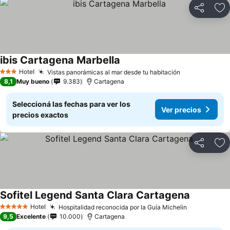
Compartir
Añ
ibis Cartagena Marbella
Hotel
Vistas panorámicas al mar desde tu habitación
3 Estrellas
8,1
Muy bueno
9.383
Cartagena
Seleccioná las fechas para ver los
Ver precios
precios exactos
Compartir
Añ
Sofitel Legend Santa Clara Cartagena
Hotel
Hospitalidad reconocida por la Guía Michelin
5 Estrellas
9,5
Excelente
10.000
Cartagena