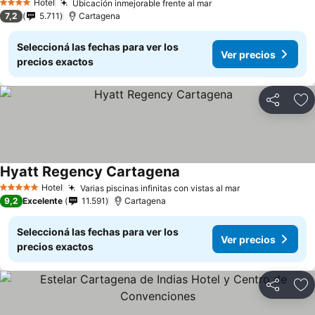
Hotel
Ubicación inmejorable frente al mar
4 Estrellas
7,2
5.711
Cartagena
Seleccioná las fechas para ver los
Ver precios
precios exactos
Compartir
Añ
Hyatt Regency Cartagena
Hotel
Varias piscinas infinitas con vistas al mar
5 Estrellas
9,2
Excelente
11.591
Cartagena
Seleccioná las fechas para ver los
Ver precios
precios exactos
Compartir
Añ