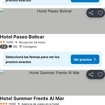
precios exactos
Compartir
Añ
Hotel Paseo Bolivar
Hotel
Recepción 24 horas
2 Estrellas
7,2
95
Cartagena
Seleccioná las fechas para ver los
Ver precios
precios exactos
Compartir
Añ
Hotel Summer Frente Al Mar
Hotel
Agencia de viajes en el hotel