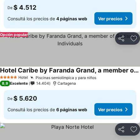
$ 4.512
De
Consultá los precios de
4 páginas web
Ver precios
Opción popular
Compartir
Añ
Hotel Caribe by Faranda Grand, a member of Radisson Individuals
Hotel
Piscinas semiolímpica y para niños
5 Estrellas
8,9
Excelente
14.404
Cartagena
$ 5.620
De
Consultá los precios de
6 páginas web
Ver precios
Compartir
Añ