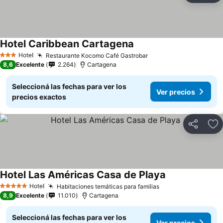
Hotel Caribbean Cartagena
Hotel
Restaurante Kocomo Café Gastrobar
3 Estrellas
8,6
Excelente
2.264
Cartagena
Seleccioná las fechas para ver los
Ver precios
precios exactos
Compartir
Añ
Hotel Las Américas Casa de Playa
Hotel
Habitaciones temáticas para familias
5 Estrellas
8,9
Excelente
11.010
Cartagena
Seleccioná las fechas para ver los
Ver precios