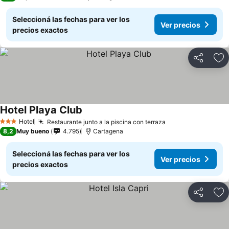
Seleccioná las fechas para ver los
Ver precios
precios exactos
Compartir
Añ
Hotel Playa Club
Hotel
Restaurante junto a la piscina con terraza
3 Estrellas
8,2
Muy bueno
4.795
Cartagena
Seleccioná las fechas para ver los
Ver precios
precios exactos
Compartir
Añ