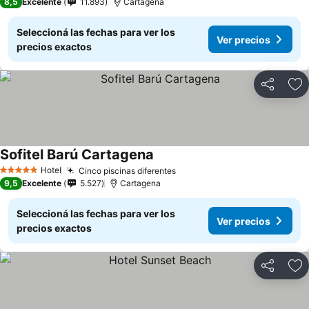
8,5
Excelente
11.893
Cartagena
Seleccioná las fechas para ver los
Ver precios
precios exactos
Compartir
Añ
Sofitel Barú Cartagena
Hotel
Cinco piscinas diferentes
5 Estrellas
9,5
Excelente
5.527
Cartagena
Seleccioná las fechas para ver los
Ver precios
precios exactos
Compartir
Añ