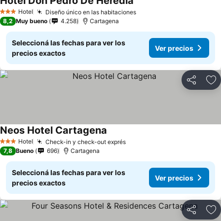
Hotel Don Pedro De Heredia
Hotel
Diseño único en las habitaciones
3 Estrellas
8,2
Muy bueno
4.258
Cartagena
Seleccioná las fechas para ver los
Ver precios
precios exactos
Compartir
Añ
Neos Hotel Cartagena
Hotel
Check-in y check-out exprés
3 Estrellas
7,8
Bueno
696
Cartagena
Seleccioná las fechas para ver los
Ver precios
precios exactos
Compartir
Añ