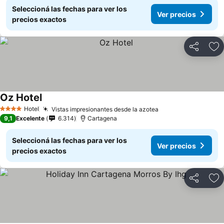
Seleccioná las fechas para ver los
Ver precios
precios exactos
Compartir
Añ
Oz Hotel
Hotel
Vistas impresionantes desde la azotea
4 Estrellas
9,1
Excelente
6.314
Cartagena
Seleccioná las fechas para ver los
Ver precios
precios exactos
Compartir
Añ