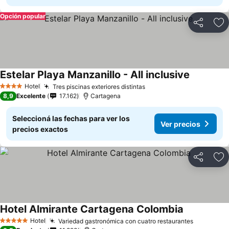
Opción popular
Compartir
Añ
Estelar Playa Manzanillo - All inclusive
Hotel
Tres piscinas exteriores distintas
4 Estrellas
8,9
Excelente
17.162
Cartagena
Seleccioná las fechas para ver los
Ver precios
precios exactos
Compartir
Añ
Hotel Almirante Cartagena Colombia
Hotel
Variedad gastronómica con cuatro restaurantes
5 Estrellas