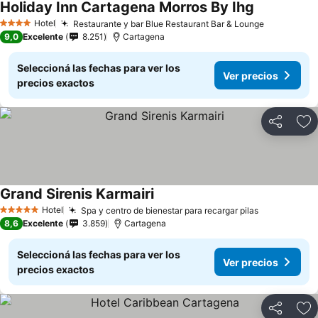
Holiday Inn Cartagena Morros By Ihg
Hotel
Restaurante y bar Blue Restaurant Bar & Lounge
4 Estrellas
9,0
Excelente
8.251
Cartagena
Seleccioná las fechas para ver los
Ver precios
precios exactos
Compartir
Añ
Grand Sirenis Karmairi
Hotel
Spa y centro de bienestar para recargar pilas
5 Estrellas
8,6
Excelente
3.859
Cartagena
Seleccioná las fechas para ver los
Ver precios
precios exactos
Compartir
Añ