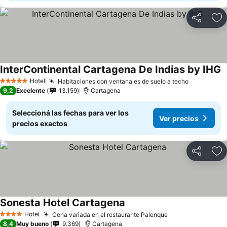
Compartir
Añ
InterContinental Cartagena De Indias by IHG
Hotel
Habitaciones con ventanales de suelo a techo
5 Estrellas
9,2
Excelente
13.159
Cartagena
Seleccioná las fechas para ver los
Ver precios
precios exactos
Compartir
Añ
Sonesta Hotel Cartagena
Hotel
Cena variada en el restaurante Palenque
4 Estrellas
8,4
Muy bueno
9.369
Cartagena