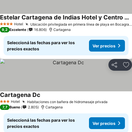
Estelar Cartagena de Indias Hotel y Centro de Convenciones
Hotel
Ubicación privilegiada en primera línea de playa en Bocagrande
4 Estrellas
9,2
Excelente
16.806
Cartagena
Seleccioná las fechas para ver los
Ver precios
precios exactos
Compartir
Añ
Cartagena Dc
Hotel
Habitaciones con bañera de hidromasaje privada
3 Estrellas
7,7
Bueno
2.805
Cartagena
Seleccioná las fechas para ver los
Ver precios
precios exactos