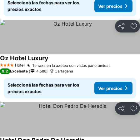
Seleccioná las fechas para ver los
Ver precios
precios exactos
Compartir
Añ
Oz Hotel Luxury
Hotel
Terraza en la azotea con vistas panorámicas
4 Estrellas
9,2
Excelente
4.588
Cartagena
Seleccioná las fechas para ver los
Ver precios
precios exactos
Compartir
Añ