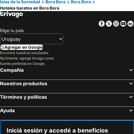
Islas de la Sociedad
Bora Bora
Bora Bora
Hoteles baratos en Bora Bora
Facebook
Twitter
Insta
Yo
Elige tu país
Agregar en Google
Encontrá nuestros resultados
fácilmente: agregá trivago como
fuente preferida en Google.
Compañía
Nuestros productos
Términos y políticas
Ayuda
Iniciá sesión y accedé a beneficios