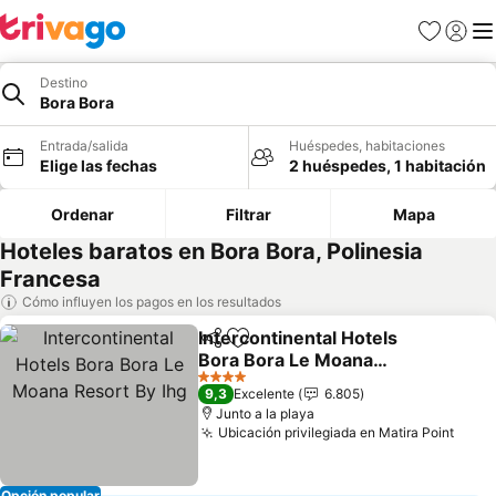
Favoritos
Iniciar 
Me
Destino
Bora Bora
Entrada/salida
Huéspedes, habitaciones
Elige las fechas
2 huéspedes, 1 habitación
Ordenar
Filtrar
Mapa
Hoteles baratos en Bora Bora, Polinesia
Francesa
Cómo influyen los pagos en los resultados
Intercontinental Hotels
Compartir
Añadir a favoritos
Bora Bora Le Moana
Resort By Ihg
4 Estrellas
9,3
Excelente
6.805
Junto a la playa
Ubicación privilegiada en Matira Point
Opción popular