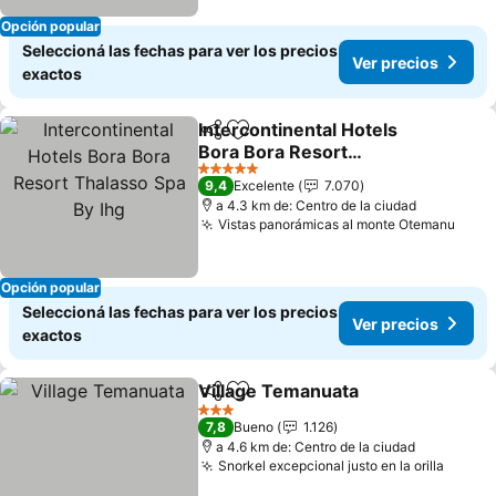
Opción popular
Seleccioná las fechas para ver los precios
Ver precios
exactos
Intercontinental Hotels
Compartir
Añadir a favoritos
Bora Bora Resort
Thalasso Spa By Ihg
5 Estrellas
9,4
Excelente
7.070
a 4.3 km de: Centro de la ciudad
Vistas panorámicas al monte Otemanu
Opción popular
Seleccioná las fechas para ver los precios
Ver precios
exactos
Village Temanuata
Compartir
Añadir a favoritos
3 Estrellas
7,8
Bueno
1.126
a 4.6 km de: Centro de la ciudad
Snorkel excepcional justo en la orilla