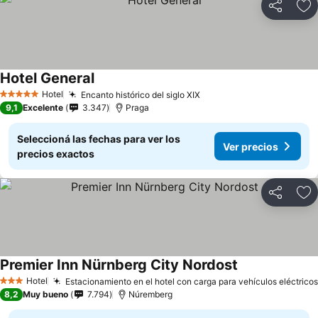
Compartir
Añ
Hotel General
Hotel
Encanto histórico del siglo XIX
5 Estrellas
9,1
Excelente
3.347
Praga
Seleccioná las fechas para ver los
Ver precios
precios exactos
Compartir
Añ
Premier Inn Nürnberg City Nordost
Hotel
Estacionamiento en el hotel con carga para vehículos eléctricos
3 Estrellas
8,2
Muy bueno
7.794
Núremberg