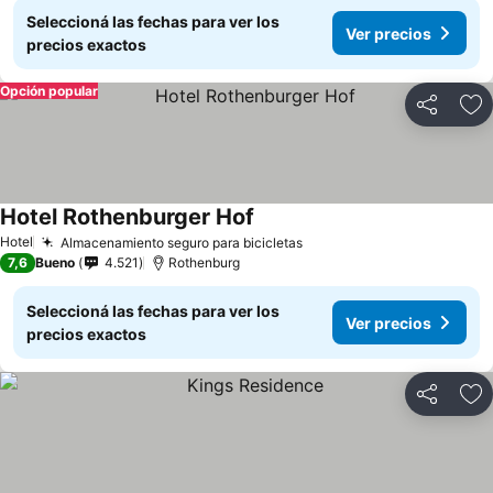
Seleccioná las fechas para ver los
Ver precios
precios exactos
Opción popular
Compartir
Añ
Hotel Rothenburger Hof
Hotel
Almacenamiento seguro para bicicletas
7,6
Bueno
4.521
Rothenburg
Seleccioná las fechas para ver los
Ver precios
precios exactos
Compartir
Añ