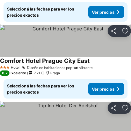
Seleccioná las fechas para ver los
Ver precios
precios exactos
Compartir
Añ
Comfort Hotel Prague City East
Hotel
Diseño de habitaciones pop-art vibrante
3 Estrellas
8,7
Excelente
7.217
Praga
Seleccioná las fechas para ver los
Ver precios
precios exactos
Compartir
Añ