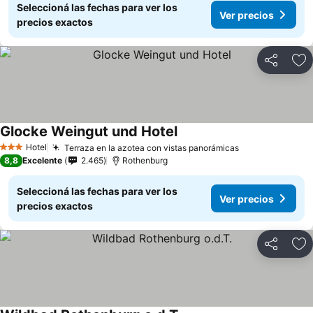
Seleccioná las fechas para ver los
Ver precios
precios exactos
Compartir
Añ
Glocke Weingut und Hotel
Hotel
Terraza en la azotea con vistas panorámicas
3 Estrellas
8,8
Excelente
2.465
Rothenburg
Seleccioná las fechas para ver los
Ver precios
precios exactos
Compartir
Añ