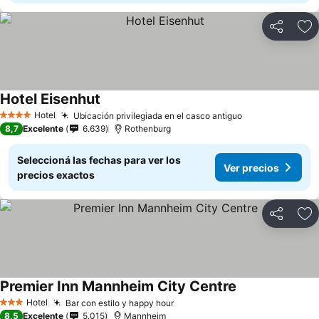
Compartir
Añ
Hotel Eisenhut
Hotel
Ubicación privilegiada en el casco antiguo
4 Estrellas
8,7
Excelente
6.639
Rothenburg
Seleccioná las fechas para ver los
Ver precios
precios exactos
Compartir
Añ
Premier Inn Mannheim City Centre
Hotel
Bar con estilo y happy hour
3 Estrellas
8,5
Excelente
5.015
Mannheim