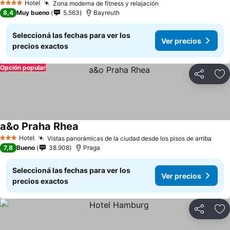
Hotel
Zona moderna de fitness y relajación
4 Estrellas
8,4
Muy bueno
5.563
Bayreuth
Seleccioná las fechas para ver los
Ver precios
precios exactos
Opción popular
Compartir
Añ
a&o Praha Rhea
Hotel
Vistas panorámicas de la ciudad desde los pisos de arriba
3 Estrellas
7,8
Bueno
38.908
Praga
Seleccioná las fechas para ver los
Ver precios
precios exactos
Compartir
Añ