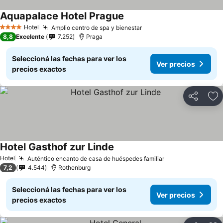
Aquapalace Hotel Prague
Hotel
Amplio centro de spa y bienestar
4 Estrellas
8,8
Excelente
7.252
Praga
Seleccioná las fechas para ver los
Ver precios
precios exactos
Compartir
Añ
Hotel Gasthof zur Linde
Hotel
Auténtico encanto de casa de huéspedes familiar
7,2
4.544
Rothenburg
Seleccioná las fechas para ver los
Ver precios
precios exactos