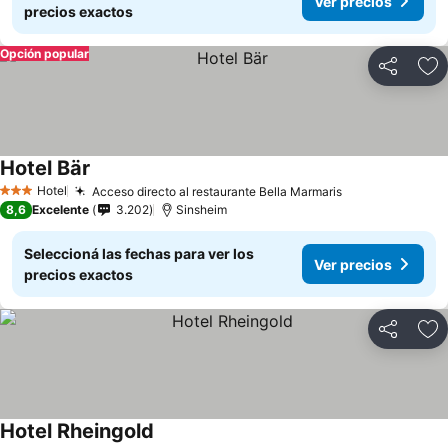
Ver precios
precios exactos
Opción popular
Compartir
Añ
Hotel Bär
Hotel
Acceso directo al restaurante Bella Marmaris
3 Estrellas
8,6
Excelente
3.202
Sinsheim
Seleccioná las fechas para ver los
Ver precios
precios exactos
Compartir
Añ
Hotel Rheingold