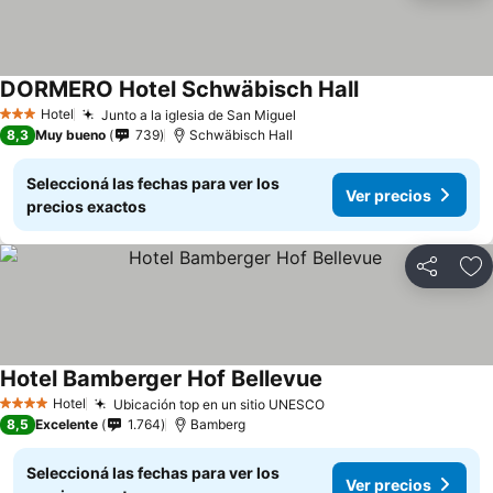
DORMERO Hotel Schwäbisch Hall
Hotel
Junto a la iglesia de San Miguel
3 Estrellas
8,3
Muy bueno
739
Schwäbisch Hall
Seleccioná las fechas para ver los
Ver precios
precios exactos
Compartir
Añ
Hotel Bamberger Hof Bellevue
Hotel
Ubicación top en un sitio UNESCO
4 Estrellas
8,5
Excelente
1.764
Bamberg
Seleccioná las fechas para ver los
Ver precios