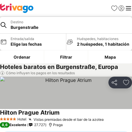
Favoritos
Iniciar 
Me
Destino
Burgenstraße
Entrada/salida
Huéspedes, habitaciones
Elige las fechas
2 huéspedes, 1 habitación
Ordenar
Filtrar
Mapa
Hoteles baratos en Burgenstraße, Europa
Cómo influyen los pagos en los resultados
Compartir
Añ
Hilton Prague Atrium
Hotel
Vistas premiadas desde el bar de la azotea
5 Estrellas
8,6
Excelente
27.727
Praga