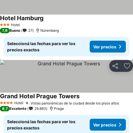
Hotel Hamburg
Hotel
3 Estrellas
7,9
Bueno
27
Núremberg
Seleccioná las fechas para ver los
Ver precios
precios exactos
Compartir
Añ
Grand Hotel Prague Towers
Hotel
Vistas panorámicas de la ciudad desde los pisos altos
4 Estrellas
8,7
Excelente
29.883
Praga
Seleccioná las fechas para ver los
Ver precios
precios exactos