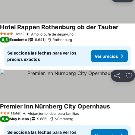
Hotel Rappen Rothenburg ob der Tauber
Hotel
Amplio bufé de desayuno
4 Estrellas
8,5
Excelente
9.641
Rothenburg
Seleccioná las fechas para ver los
Ver precios
precios exactos
Compartir
Añ
Premier Inn Nürnberg City Opernhaus
Hotel
Alojamiento ideal para familias
3 Estrellas
8,4
Muy bueno
9.886
Núremberg
Seleccioná las fechas para ver los