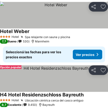
Compartir
Añ
Hotel Weber
Hotel
Spa relajante con sauna y piscina
4 Estrellas
7,7
Bueno
530
Mannheim
Seleccioná las fechas para ver los
Ver precios
precios exactos
Opción popular
Compartir
Añ
H4 Hotel Residenzschloss Bayreuth
Hotel
Ubicación céntrica cerca del casco antiguo
4 Estrellas
8,7
Excelente
9.450
Bayreuth