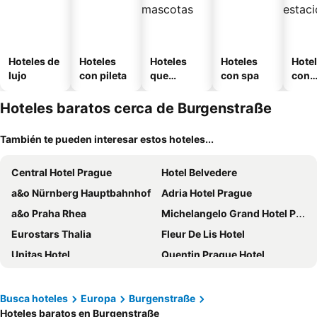
Hoteles de
Hoteles
Hoteles
Hoteles
Hote
lujo
con pileta
que
con spa
con
aceptan
esta
mascotas
mien
Hoteles baratos cerca de Burgenstraße
También te pueden interesar estos hoteles...
Central Hotel Prague
Hotel Belvedere
a&o Nürnberg Hauptbahnhof
Adria Hotel Prague
a&o Praha Rhea
Michelangelo Grand Hotel Prague
Eurostars Thalia
Fleur De Lis Hotel
Unitas Hotel
Quentin Prague Hotel
ibis Praha Old Town
The Cloud One Prague
Palac U Kocku
Hotel Legie
Busca hoteles
Europa
Burgenstraße
Hoteles baratos en Burgenstraße
Hotel Galileo Prague
Hilton Prague Atrium