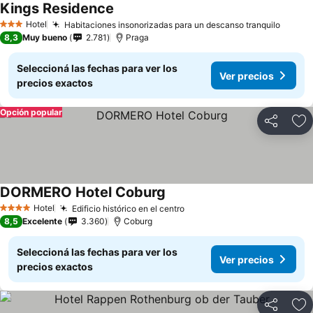
Kings Residence
Hotel
Habitaciones insonorizadas para un descanso tranquilo
3 Estrellas
8,3
Muy bueno
2.781
Praga
Seleccioná las fechas para ver los
Ver precios
precios exactos
Opción popular
Compartir
Añ
DORMERO Hotel Coburg
Hotel
Edificio histórico en el centro
4 Estrellas
8,5
Excelente
3.360
Coburg
Seleccioná las fechas para ver los
Ver precios
precios exactos
Compartir
Añ