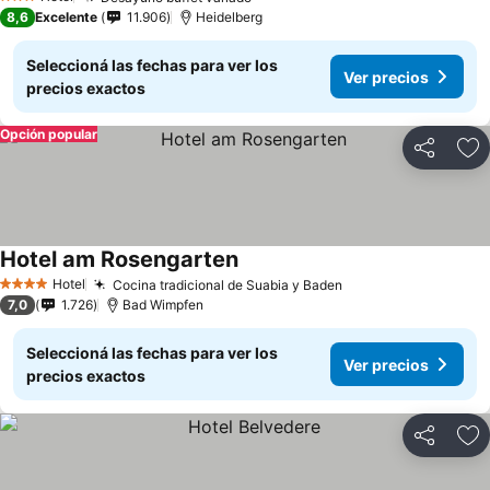
3 Estrellas
8,6
Excelente
11.906
Heidelberg
Seleccioná las fechas para ver los
Ver precios
precios exactos
Opción popular
Compartir
Añ
Hotel am Rosengarten
Hotel
Cocina tradicional de Suabia y Baden
4 Estrellas
7,0
1.726
Bad Wimpfen
Seleccioná las fechas para ver los
Ver precios
precios exactos
Compartir
Añ