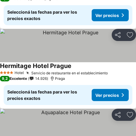
Seleccioná las fechas para ver los
Ver precios
precios exactos
Compartir
Añ
Hermitage Hotel Prague
Hotel
Servicio de restaurante en el establecimiento
4 Estrellas
9,2
Excelente
14.926
Praga
Seleccioná las fechas para ver los
Ver precios
precios exactos
Compartir
Añ