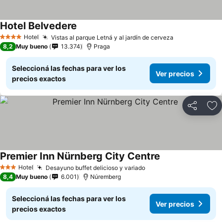
Hotel Belvedere
Hotel
Vistas al parque Letná y al jardín de cerveza
4 Estrellas
8,2
Muy bueno
13.374
Praga
Seleccioná las fechas para ver los
Ver precios
precios exactos
Compartir
Añ
Premier Inn Nürnberg City Centre
Hotel
Desayuno buffet delicioso y variado
3 Estrellas
8,4
Muy bueno
6.001
Núremberg
Seleccioná las fechas para ver los
Ver precios
precios exactos