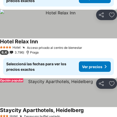
precios exactos
Compartir
Añ
Hotel Relax Inn
Hotel
Acceso privado al centro de bienestar
4 Estrellas
6,4
3.796
Praga
Seleccioná las fechas para ver los
Ver precios
precios exactos
Opción popular
Compartir
Añ
Staycity Aparthotels, Heidelberg
Hotel
Desayuno buffet variado