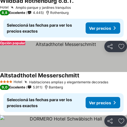
Wildbad Rothenburg o.d.T.
Hotel
Amplio parque y jardines tranquilos
8,8
Excelente
4.445
Rothenburg
Seleccioná las fechas para ver los
Ver precios
precios exactos
Opción popular
Compartir
Añ
Altstadthotel Messerschmitt
Hotel
Habitaciones amplias y elegantemente decoradas
4 Estrellas
9,0
Excelente
5.911
Bamberg
Seleccioná las fechas para ver los
Ver precios
precios exactos
Compartir
Añ