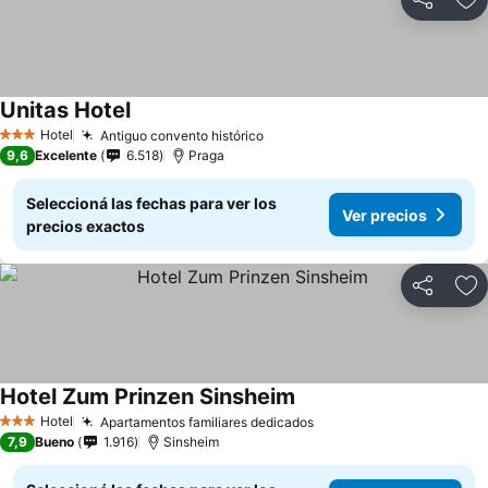
Compartir
Añ
Unitas Hotel
Hotel
Antiguo convento histórico
3 Estrellas
9,6
Excelente
6.518
Praga
Seleccioná las fechas para ver los
Ver precios
precios exactos
Compartir
Añ
Hotel Zum Prinzen Sinsheim
Hotel
Apartamentos familiares dedicados
3 Estrellas
7,9
Bueno
1.916
Sinsheim