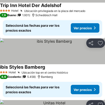
Trip Inn Hotel Der Adelshof
Hotel
Ubicación privilegiada en la plaza del mercado
4 Estrellas
7,9
Bueno
1.931
Schwäbisch Hall
Seleccioná las fechas para ver los
Ver precios
precios exactos
Compartir
Añ
ibis Styles Bamberg
Hotel
Ubicación top en el centro histórico
3 Estrellas
8,6
Excelente
5.458
Bamberg
Seleccioná las fechas para ver los
Ver precios
precios exactos