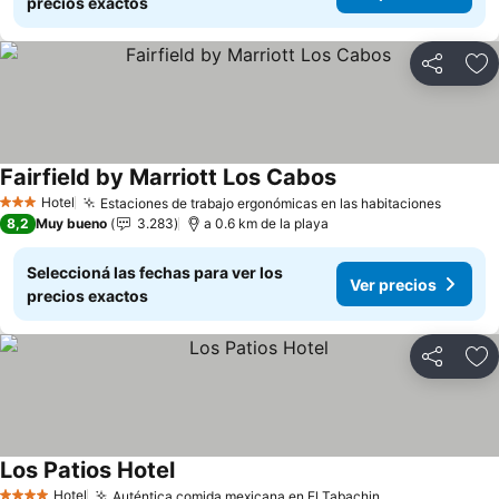
precios exactos
Compartir
Añ
Fairfield by Marriott Los Cabos
Ver precios
Hotel
Estaciones de trabajo ergonómicas en las habitaciones
Ver pr
3 Estrellas
8,2
Muy bueno
3.283
a 0.6 km de la playa
Seleccioná las fechas para ver los
Ver precios
precios exactos
Compartir
Añ
Los Patios Hotel
Ver precios
Hotel
Auténtica comida mexicana en El Tabachin