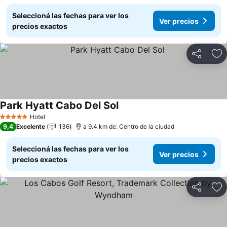
Seleccioná las fechas para ver los
Ver precios
precios exactos
Compartir
Añ
Park Hyatt Cabo Del Sol
Ver precios
Hotel
5 Estrellas
9,4
Excelente
136
a 9.4 km de: Centro de la ciudad
Seleccioná las fechas para ver los
Ver precios
precios exactos
Compartir
Añ