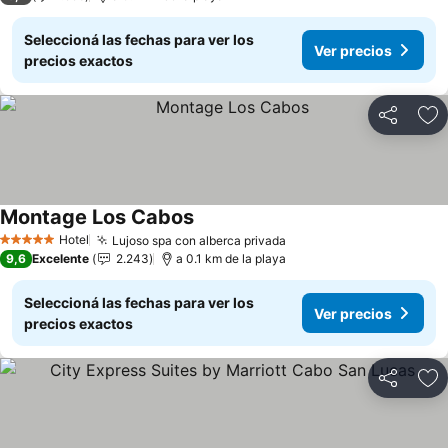
Seleccioná las fechas para ver los
Ver precios
precios exactos
Compartir
Añ
Montage Los Cabos
Ver precios
Hotel
Lujoso spa con alberca privada
Ver precios
5 Estrellas
9,6
Excelente
2.243
a 0.1 km de la playa
Seleccioná las fechas para ver los
Ver precios
precios exactos
Compartir
Añ