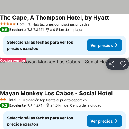
The Cape, A Thompson Hotel, by Hyatt
Ver prec
Hotel
Habitaciones con piscinas privadas
Ver precios
5 Estrellas
9,5
Excelente
7.399
a 0.5 km de la playa
Seleccioná las fechas para ver los
Ver precios
precios exactos
Opción popular
Compartir
Añ
Mayan Monkey Los Cabos - Social Hotel
Ver pre
Hotel
Ubicación top frente al puerto deportivo
Ver precios
2 Estrellas
9,2
Excelente
4.274
a 1.5 km de: Centro de la ciudad
Seleccioná las fechas para ver los
Ver precios
precios exactos