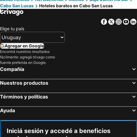
Cabo San Lucas
Hoteles baratos en Cabo San Lucas
Facebook
Twitter
Insta
Yo
Elige tu país
Agregar en Google
Encontrá nuestros resultados
fácilmente: agregá trivago como
fuente preferida en Google.
Compañía
Nuestros productos
Términos y políticas
Ayuda
Iniciá sesión y accedé a beneficios