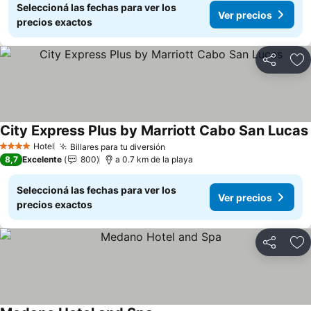
Seleccioná las fechas para ver los
Ver precios
precios exactos
Compartir
Añ
City Express Plus by Marriott Cabo San Lucas
Hotel
Billares para tu diversión
Ver precios
4 Estrellas
8,7
Excelente
800
a 0.7 km de la playa
Seleccioná las fechas para ver los
Ver precios
precios exactos
Compartir
Añ