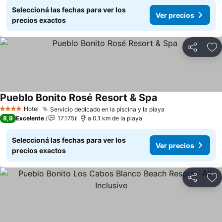
Seleccioná las fechas para ver los
Ver precios
precios exactos
Compartir
Añ
Pueblo Bonito Rosé Resort & Spa
Ver precios
Hotel
Servicio dedicado en la piscina y la playa
Ver precios
4 Estrellas
8,9
Excelente
17.175
a 0.1 km de la playa
Seleccioná las fechas para ver los
Ver precios
precios exactos
Compartir
Añ