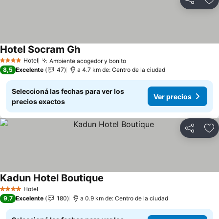
Compartir
Añ
Hotel Socram Gh
Ver precios
Hotel
Ambiente acogedor y bonito
Ver precios
4 Estrellas
8,5
Excelente
47
a 4.7 km de: Centro de la ciudad
Seleccioná las fechas para ver los
Ver precios
precios exactos
Compartir
Añ
Kadun Hotel Boutique
Ver precios
Hotel
4 Estrellas
9,7
Excelente
180
a 0.9 km de: Centro de la ciudad