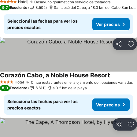
Hotel
Desayuno gourmet con servicio de tostadora
Ver precios
5 Estrellas
9,7
Excelente
3.502
San José del Cabo, a 18.0 km de: Cabo San Luc
Seleccioná las fechas para ver los
Ver precios
precios exactos
Compartir
Añ
Corazón Cabo, a Noble House Resort
Ver precios
Hotel
Cinco restaurantes en el alojamiento con opciones variadas
V
4 Estrellas
8,9
Excelente
6.611
a 0.2 km de la playa
Seleccioná las fechas para ver los
Ver precios
precios exactos
Compartir
Añ