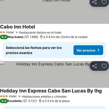
Compartir
Añ
Cabo Inn Hotel
Ver precios
Hotel
Restaurante italiano en el hotel
Ver precios
2 Estrellas
8,4
Muy bueno
1.866
a 0.6 km de: Centro de la ciudad
Seleccioná las fechas para ver los
Ver precios
precios exactos
Compartir
Añ
Holiday Inn Express Cabo San Lucas By Ihg
Ver
Hotel
Habitaciones amplias y cómodas
Ver precios
3 Estrellas
9,0
Excelente
4.137
a 0.5 km de la playa