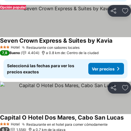
Opción popular
Compartir
Añ
Seven Crown Express & Suites by Kavia
Ver prec
Hotel
Restaurante con sabores locales
Ver precios
3 Estrellas
7,8
Bueno
4.404
a 0.8 km de: Centro de la ciudad
Seleccioná las fechas para ver los
Ver precios
precios exactos
Compartir
Añ
Capital O Hotel Dos Mares, Cabo San Lucas
Ver
Hotel
Restaurante en el hotel para comer cómodamente
Ver precio
3 Estrellas
6,7
1.556
a 0.7 km de la playa