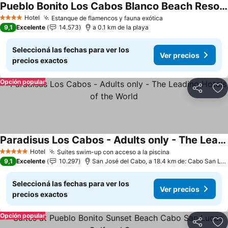
Pueblo Bonito Los Cabos Blanco Beach Resort - All Inclusive
Ver precios
Hotel
Estanque de flamencos y fauna exótica
Ver precios
4 Estrellas
9,1
Excelente
14.573
a 0.1 km de la playa
Seleccioná las fechas para ver los
Ver precios
precios exactos
Opción popular
Compartir
Añ
Paradisus Los Cabos - Adults only - The Leading Hotels of the World
Ver precios
Hotel
Suites swim-up con acceso a la piscina
Ver precios
5 Estrellas
9,1
Excelente
10.297
San José del Cabo, a 18.4 km de: Cabo San Lu
Seleccioná las fechas para ver los
Ver precios
precios exactos
Opción popular
Compartir
Añ