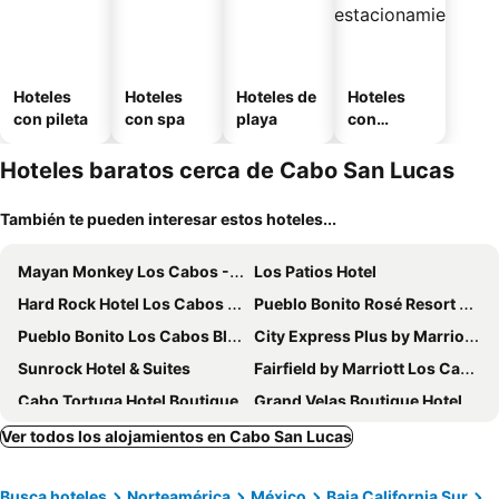
Hoteles
Hoteles
Hoteles de
Hoteles
con pileta
con spa
playa
con
estaciona
miento
Hoteles baratos cerca de Cabo San Lucas
También te pueden interesar estos hoteles...
Mayan Monkey Los Cabos - Social Hotel
Los Patios Hotel
Hard Rock Hotel Los Cabos - All Inclusive
Pueblo Bonito Rosé Resort & Spa
Pueblo Bonito Los Cabos Blanco Beach Resort - All Inclusive
City Express Plus by Marriott Cabo San Lucas
Sunrock Hotel & Suites
Fairfield by Marriott Los Cabos
Cabo Tortuga Hotel Boutique
Grand Velas Boutique Hotel
Paradisus Los Cabos - Adults only - The Leading Hotels of the World
Ver todos los alojamientos en Cabo San Lucas
Busca hoteles
Norteamérica
México
Baja California Sur