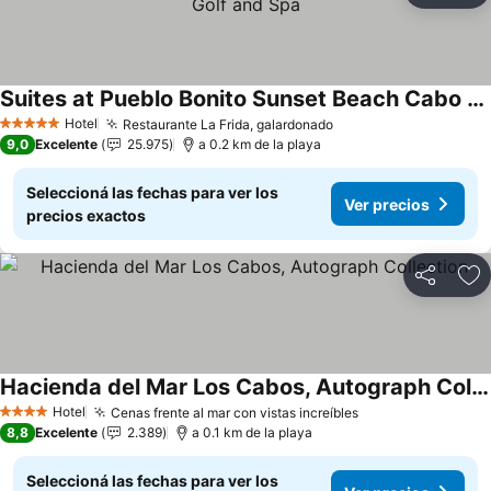
Suites at Pueblo Bonito Sunset Beach Cabo San Lucas Golf and Spa
Ver precios
Hotel
Restaurante La Frida, galardonado
Ver precios
5 Estrellas
9,0
Excelente
25.975
a 0.2 km de la playa
Seleccioná las fechas para ver los
Ver precios
precios exactos
Compartir
Añ
Hacienda del Mar Los Cabos, Autograph Collection
Ver precios
Hotel
Cenas frente al mar con vistas increíbles
Ver precios
4 Estrellas
8,8
Excelente
2.389
a 0.1 km de la playa
Seleccioná las fechas para ver los