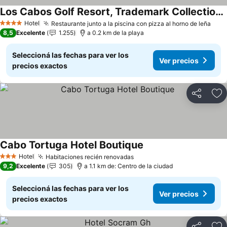
Los Cabos Golf Resort, Trademark Collection by Wyndham
Ver precios
Hotel
Restaurante junto a la piscina con pizza al horno de leña
Ver 
4 Estrellas
8,5
Excelente
1.255
a 0.2 km de la playa
Seleccioná las fechas para ver los
Ver precios
precios exactos
Compartir
Añ
Cabo Tortuga Hotel Boutique
Ver precios
Hotel
Habitaciones recién renovadas
Ver precios
3 Estrellas
9,2
Excelente
305
a 1.1 km de: Centro de la ciudad
Seleccioná las fechas para ver los
Ver precios
precios exactos