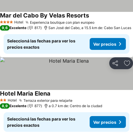
Mar del Cabo By Velas Resorts
Ver precios
Hotel
Experiencia boutique con plan europeo
Ver precios
4 Estrellas
9,6
Excelente
817
San José del Cabo, a 15.5 km de: Cabo San Lucas
Seleccioná las fechas para ver los
Ver precios
precios exactos
Compartir
Añ
Hotel Maria Elena
Ver precios
Hotel
Terraza exterior para relajarte
Ver precios
2 Estrellas
8,9
Excelente
877
a 0.7 km de: Centro de la ciudad
Seleccioná las fechas para ver los
Ver precios
precios exactos