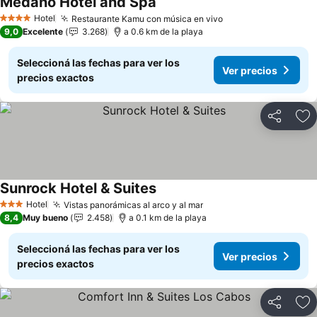
Medano Hotel and Spa
Ver precios
Hotel
Restaurante Kamu con música en vivo
Ver precios
4 Estrellas
9,0
Excelente
3.268
a 0.6 km de la playa
Seleccioná las fechas para ver los
Ver precios
precios exactos
Compartir
Añ
Sunrock Hotel & Suites
Ver precios
Hotel
Vistas panorámicas al arco y al mar
Ver precios
3 Estrellas
8,4
Muy bueno
2.458
a 0.1 km de la playa
Seleccioná las fechas para ver los
Ver precios
precios exactos
Compartir
Añ