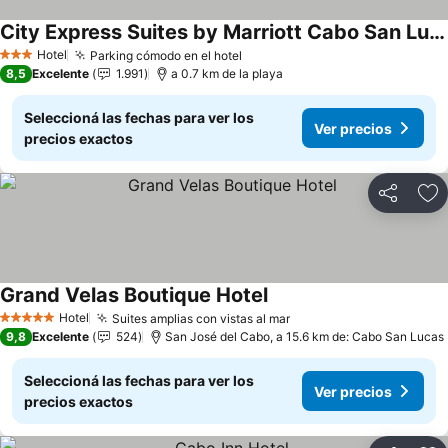
City Express Suites by Marriott Cabo San Lucas
Ver precios
Hotel
Parking cómodo en el hotel
Ver precios
3 Estrellas
8,5
Excelente
1.991
a 0.7 km de la playa
Seleccioná las fechas para ver los
Ver precios
precios exactos
Compartir
Añ
Grand Velas Boutique Hotel
Ver precios
Hotel
Suites amplias con vistas al mar
Ver precios
5 Estrellas
9,8
Excelente
524
San José del Cabo, a 15.6 km de: Cabo San Lucas
Seleccioná las fechas para ver los
Ver precios
precios exactos