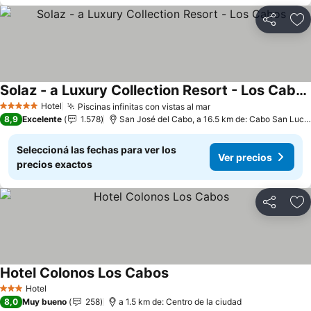
Compartir
Añ
Solaz - a Luxury Collection Resort - Los Cabos
Ver precios
Hotel
Piscinas infinitas con vistas al mar
Ver precios
5 Estrellas
8,9
Excelente
1.578
San José del Cabo, a 16.5 km de: Cabo San Luca
Seleccioná las fechas para ver los
Ver precios
precios exactos
Compartir
Añ
Hotel Colonos Los Cabos
Ver precios
Hotel
3 Estrellas
8,0
Muy bueno
258
a 1.5 km de: Centro de la ciudad