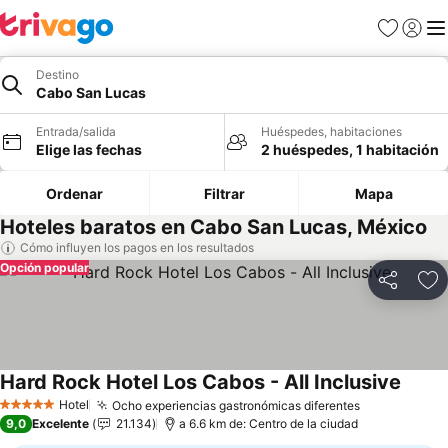
Favoritos
Iniciar 
Me
Destino
Cabo San Lucas
Entrada/salida
Huéspedes, habitaciones
Elige las fechas
2 huéspedes, 1 habitación
Ordenar
Filtrar
Mapa
Hoteles baratos en Cabo San Lucas, México
Cómo influyen los pagos en los resultados
Opción popular
Compartir
Añ
Hard Rock Hotel Los Cabos - All Inclusive
Ver pr
Hotel
Ocho experiencias gastronómicas diferentes
Ver precios
5 Estrellas
9,0
Excelente
21.134
a 6.6 km de: Centro de la ciudad