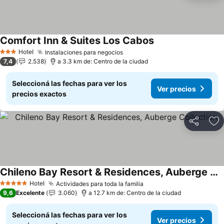
Comfort Inn & Suites Los Cabos
Ver precios
Hotel
Instalaciones para negocios
Ver precios
3 Estrellas
7,4
2.538
a 3.3 km de: Centro de la ciudad
Seleccioná las fechas para ver los
Ver precios
precios exactos
Compartir
Añ
Chileno Bay Resort & Residences, Auberge Collection
Ver precios
Hotel
Actividades para toda la familia
Ver precios
5 Estrellas
9,6
Excelente
3.060
a 12.7 km de: Centro de la ciudad
Seleccioná las fechas para ver los
Ver precios