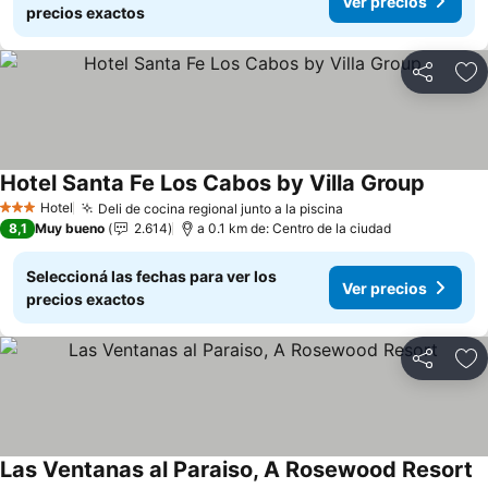
Ver precios
precios exactos
Compartir
Añ
Hotel Santa Fe Los Cabos by Villa Group
Ver pre
Hotel
Deli de cocina regional junto a la piscina
Ver precios
3 Estrellas
8,1
Muy bueno
2.614
a 0.1 km de: Centro de la ciudad
Seleccioná las fechas para ver los
Ver precios
precios exactos
Compartir
Añ
Las Ventanas al Paraiso, A Rosewood Resort
V