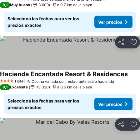
Ver precios
4 Estrellas
8,1
Muy bueno
3.609
a 0.7 km de la playa
Seleccioná las fechas para ver los
Ver precios
precios exactos
Compartir
Añ
Hacienda Encantada Resort & Residences
Ver p
Hotel
Cocina variada con restaurante estilo hacienda
Ver precio
4 Estrellas
9,1
Excelente
13.020
a 0.6 km de la playa
Seleccioná las fechas para ver los
Ver precios
precios exactos
Compartir
Añ