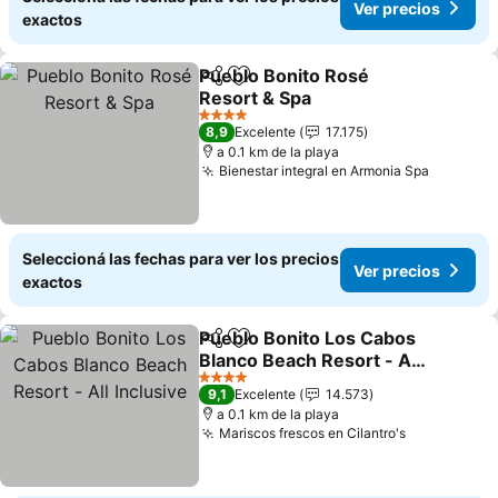
Ver precios
exactos
Pueblo Bonito Rosé
Compartir
Añadir a favoritos
Resort & Spa
Ver precios
4 Estrellas
8,9
Excelente
17.175
a 0.1 km de la playa
Bienestar integral en Armonia Spa
Ver prec
Seleccioná las fechas para ver los precios
Ver precios
exactos
Pueblo Bonito Los Cabos
Compartir
Añadir a favoritos
Blanco Beach Resort - All
Inclusive
Ver precios
4 Estrellas
9,1
Excelente
14.573
a 0.1 km de la playa
Mariscos frescos en Cilantro's
Ver precio