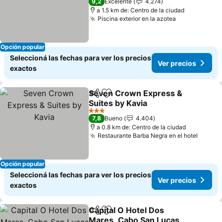
9,2
Excelente
4.274
a 1.5 km de: Centro de la ciudad
Piscina exterior en la azotea
Ver precios
Opción popular
Seleccioná las fechas para ver los precios
Ver precios
exactos
Seven Crown Express &
Compartir
Añadir a favoritos
Suites by Kavia
Ver precios
3 Estrellas
7,8
Bueno
4.404
a 0.8 km de: Centro de la ciudad
Restaurante Barba Negra en el hotel
Ver pr
Opción popular
Seleccioná las fechas para ver los precios
Ver precios
exactos
Capital O Hotel Dos
Compartir
Añadir a favoritos
Mares, Cabo San Lucas