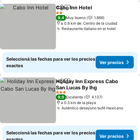
Cabo Inn Hotel
Compartir
Añadir a favoritos
Ver precios
2 Estrellas
8,4
Muy bueno
1.866
a 0.6 km de: Centro de la ciudad
Restaurante italiano en el hotel
Ver precio
Seleccioná las fechas para ver los precios
Ver precios
exactos
Holiday Inn Express Cabo
Compartir
Añadir a favoritos
San Lucas By Ihg
Ver precios
3 Estrellas
9,0
Excelente
4.137
a 0.5 km de la playa
Auténtico desayuno bufé mexicano
Ver pre
Seleccioná las fechas para ver los precios
Ver precios
exactos