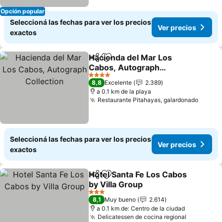
Opción popular
Seleccioná las fechas para ver los precios
Ver precios
exactos
Hacienda del Mar Los
Compartir
Añadir a favoritos
Cabos, Autograph
Collection
Ver precios
4 Estrellas
8,8
Excelente
2.389
a 0.1 km de la playa
Restaurante Pitahayas, galardonado
Ver pr
Seleccioná las fechas para ver los precios
Ver precios
exactos
Hotel Santa Fe Los Cabos
Compartir
Añadir a favoritos
by Villa Group
Ver precios
3 Estrellas
8,1
Muy bueno
2.614
a 0.1 km de: Centro de la ciudad
Delicatessen de cocina regional
Ver preci