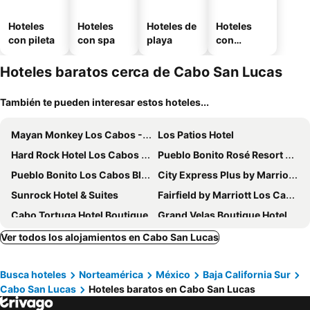
Hoteles
Hoteles
Hoteles de
Hoteles
con pileta
con spa
playa
con
estaciona
miento
Hoteles baratos cerca de Cabo San Lucas
También te pueden interesar estos hoteles...
Mayan Monkey Los Cabos - Social Hotel
Los Patios Hotel
Hard Rock Hotel Los Cabos - All Inclusive
Pueblo Bonito Rosé Resort & Spa
Pueblo Bonito Los Cabos Blanco Beach Resort - All Inclusive
City Express Plus by Marriott Cabo San Lucas
Sunrock Hotel & Suites
Fairfield by Marriott Los Cabos
Cabo Tortuga Hotel Boutique
Grand Velas Boutique Hotel
Paradisus Los Cabos - Adults only - The Leading Hotels of the World
Ver todos los alojamientos en Cabo San Lucas
Busca hoteles
Norteamérica
México
Baja California Sur
Cabo San Lucas
Hoteles baratos en Cabo San Lucas