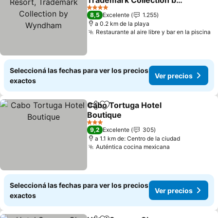
Trademark Collection by
Wyndham
Ver precios
4 Estrellas
8,5
Excelente
1.255
a 0.2 km de la playa
Restaurante al aire libre y bar en la piscina
Ve
Seleccioná las fechas para ver los precios
Ver precios
exactos
Cabo Tortuga Hotel
Compartir
Añadir a favoritos
Boutique
Ver precios
3 Estrellas
9,2
Excelente
305
a 1.1 km de: Centro de la ciudad
Auténtica cocina mexicana
Ver precios
Seleccioná las fechas para ver los precios
Ver precios
exactos