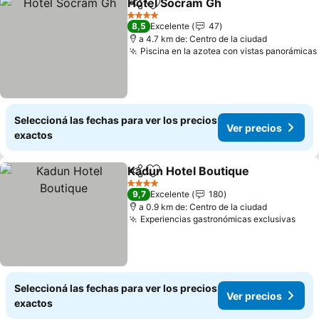
Hotel Socram Gh
Compartir
Añadir a favoritos
Ver preci
4 Estrellas
8,5
Excelente
47
a 4.7 km de: Centro de la ciudad
Piscina en la azotea con vistas panorámicas
Seleccioná las fechas para ver los precios
Ver precios
exactos
Kadun Hotel Boutique
Compartir
Añadir a favoritos
Ver 
4 Estrellas
9,7
Excelente
180
a 0.9 km de: Centro de la ciudad
Experiencias gastronómicas exclusivas
Ver 
Seleccioná las fechas para ver los precios
Ver precios
exactos