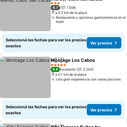
Ver precios
3 Estrellas
6,7
1.556
a 0.7 km de la playa
Restaurante y opciones gastronómicas en el
hotel
Seleccioná las fechas para ver los precios
Ver precios
exactos
Montage Los Cabos
Compartir
Añadir a favoritos
Ver pr
5 Estrellas
9,6
Excelente
2.243
a 0.1 km de la playa
Una gran experiencia con varias piscinas
Ve
Seleccioná las fechas para ver los precios
Ver precios
exactos