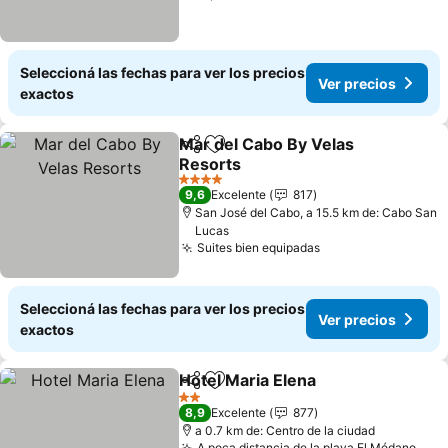
Seleccioná las fechas para ver los precios
Ver precios
exactos
Mar del Cabo By Velas
Compartir
Añadir a favoritos
Resorts
Ver precios
4 Estrellas
9,6
Excelente
817
San José del Cabo, a 15.5 km de: Cabo San
Lucas
Suites bien equipadas
Ver precios
Seleccioná las fechas para ver los precios
Ver precios
exactos
Hotel Maria Elena
Compartir
Añadir a favoritos
Ver prec
2 Estrellas
8,9
Excelente
877
a 0.7 km de: Centro de la ciudad
A poca distancia de la playa El Médano