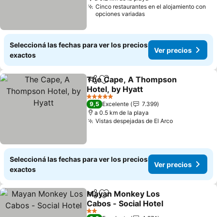
Cinco restaurantes en el alojamiento con
opciones variadas
Seleccioná las fechas para ver los precios
Ver precios
exactos
The Cape, A Thompson
Compartir
Añadir a favoritos
Hotel, by Hyatt
Ver precios
5 Estrellas
9,5
Excelente
7.399
a 0.5 km de la playa
Vistas despejadas de El Arco
Ver precios
Seleccioná las fechas para ver los precios
Ver precios
exactos
Mayan Monkey Los
Compartir
Añadir a favoritos
Cabos - Social Hotel
Ver precios
2 Estrellas