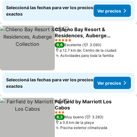
Seleccioná las fechas para ver los precios
Ver precios
exactos
Chileno Bay Resort &
Compartir
Añadir a favoritos
Residences, Auberge
Collection
Ver precios
5 Estrellas
9,6
Excelente
3.060
a 12.7 km de: Centro de la ciudad
Actividades para toda la familia
Ver preci
Seleccioná las fechas para ver los precios
Ver precios
exactos
Fairfield by Marriott Los
Compartir
Añadir a favoritos
Cabos
Ver precios
3 Estrellas
8,2
Muy bueno
3.283
a 0.6 km de la playa
Piscina exterior climatizada
Ver precios