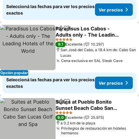
Seleccioná las fechas para ver los precios
Ver precios
exactos
Paradisus Los Cabos -
Compartir
Añadir a favoritos
Adults only - The Leading
Hotels of the World
Ver precios
5 Estrellas
9,1
Excelente
10.297
San José del Cabo, a 18.4 km de: Cabo San
Lucas
Cena exclusiva en SAL Steak Cave
Ver pr
Opción popular
Seleccioná las fechas para ver los precios
Ver precios
exactos
Suites at Pueblo Bonito
Compartir
Añadir a favoritos
Sunset Beach Cabo San
Lucas Golf and Spa
Ver precios
5 Estrellas
9,0
Excelente
25.975
a 0.2 km de la playa
Privilegios de restauración en hoteles
hermanos