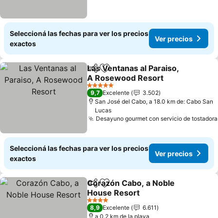
Seleccioná las fechas para ver los precios
Ver precios
exactos
Las Ventanas al Paraiso,
Compartir
Añadir a favoritos
A Rosewood Resort
Ver precios
5 Estrellas
9,7
Excelente
3.502
San José del Cabo, a 18.0 km de: Cabo San
Lucas
Desayuno gourmet con servicio de tostadora
Seleccioná las fechas para ver los precios
Ver precios
exactos
Corazón Cabo, a Noble
Compartir
Añadir a favoritos
House Resort
Ver precios
4 Estrellas
8,9
Excelente
6.611
a 0.2 km de la playa