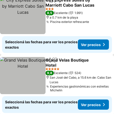
City Express Suites by
Compartir
Añadir a favoritos
Marriott Cabo San Lucas
Ver precios
3 Estrellas
8,5
Excelente
1.991
a 0.7 km de la playa
Piscina exterior refrescante
Ver precios
Seleccioná las fechas para ver los precios
Ver precios
exactos
Grand Velas Boutique
Compartir
Añadir a favoritos
Hotel
Ver precios
5 Estrellas
9,8
Excelente
524
San José del Cabo, a 15.6 km de: Cabo San
Lucas
Experiencias gastronómicas con estrellas
Michelin
Seleccioná las fechas para ver los precios
Ver precios
exactos