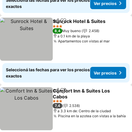
Seleccioná las fechas para ver los precios
Ver precios
exactos
Sunrock Hotel & Suites
Compartir
Añadir a favoritos
Ver
3 Estrellas
8,4
Muy bueno
2.458
a 0.1 km de la playa
Apartamentos con vistas al mar
Ver preci
Seleccioná las fechas para ver los precios
Ver precios
exactos
Comfort Inn & Suites Los
Compartir
Añadir a favoritos
Cabos
Ver precios
3 Estrellas
7,4
2.538
a 3.3 km de: Centro de la ciudad
Piscina en la azotea con vistas a la bahía
Ve