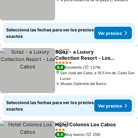
Ver 
Seleccioná las fechas para ver los precios
Ver precios
exactos
Solaz - a Luxury
Compartir
Añadir a favoritos
Collection Resort - Los
Cabos
Ver precios
5 Estrellas
8,9
Excelente
1.578
San José del Cabo, a 16.5 km de: Cabo San
Lucas
Museo Gabinete del Barco
Ver precios
Seleccioná las fechas para ver los precios
Ver precios
exactos
Hotel Colonos Los Cabos
Compartir
Añadir a favoritos
V
3 Estrellas
8,0
Muy bueno
258