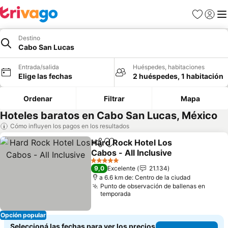
Favoritos
Iniciar 
Me
Destino
Cabo San Lucas
Entrada/salida
Huéspedes, habitaciones
Elige las fechas
2 huéspedes, 1 habitación
Ordenar
Filtrar
Mapa
Hoteles baratos en Cabo San Lucas, México
Cómo influyen los pagos en los resultados
Hard Rock Hotel Los
Compartir
Añadir a favoritos
Cabos - All Inclusive
Ver precios
5 Estrellas
9,0
Excelente
21.134
a 6.6 km de: Centro de la ciudad
Punto de observación de ballenas en
temporada
Opción popular
Seleccioná las fechas para ver los precios