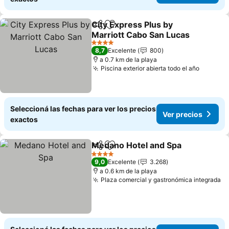
City Express Plus by
Compartir
Añadir a favoritos
Marriott Cabo San Lucas
Ver precios
4 Estrellas
8,7
Excelente
800
a 0.7 km de la playa
Piscina exterior abierta todo el año
Ver pre
Seleccioná las fechas para ver los precios
Ver precios
exactos
Medano Hotel and Spa
Compartir
Añadir a favoritos
Ver
4 Estrellas
9,0
Excelente
3.268
a 0.6 km de la playa
Plaza comercial y gastronómica integrada
Ve