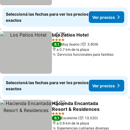
Seleccioná las fechas para ver los precios
Ver precios
exactos
Los Patios Hotel
Compartir
Añadir a favoritos
Ver precio
4 Estrellas
8,1
Muy bueno
3.609
a 0.7 km de la playa
Servicios funcionales para familias
Ver pre
Seleccioná las fechas para ver los precios
Ver precios
exactos
Hacienda Encantada
Compartir
Añadir a favoritos
Resort & Residences
Ver precios
4 Estrellas
9,1
Excelente
13.020
a 0.6 km de la playa
Experiencias culinarias diversas
Ver preci