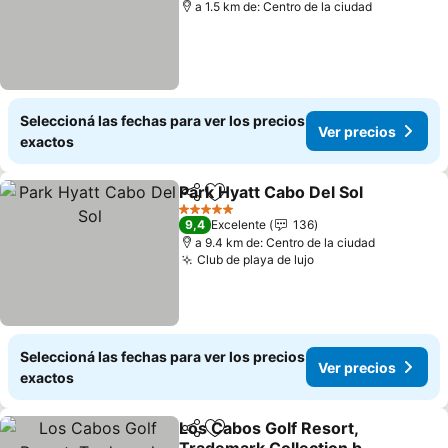
a 1.5 km de: Centro de la ciudad
Seleccioná las fechas para ver los precios
Ver precios
exactos
Park Hyatt Cabo Del Sol
Compartir
Añadir a favoritos
Ve
5 Estrellas
9,4
Excelente
136
a 9.4 km de: Centro de la ciudad
Club de playa de lujo
Ver precios
Seleccioná las fechas para ver los precios
Ver precios
exactos
Los Cabos Golf Resort,
Compartir
Añadir a favoritos