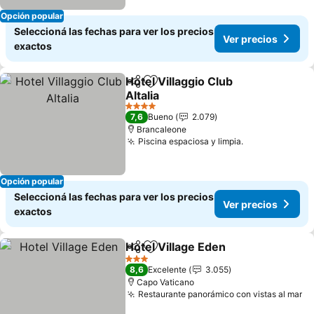
Opción popular
Seleccioná las fechas para ver los precios
Ver precios
exactos
Hotel Villaggio Club
Compartir
Añadir a favoritos
Altalia
4 Estrellas
7,6
Bueno
2.079
Brancaleone
Piscina espaciosa y limpia.
Opción popular
Seleccioná las fechas para ver los precios
Ver precios
exactos
Hotel Village Eden
Compartir
Añadir a favoritos
3 Estrellas
8,6
Excelente
3.055
Capo Vaticano
Restaurante panorámico con vistas al mar