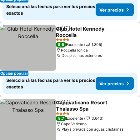
Seleccioná las fechas para ver los precios
Ver precios
exactos
Club Hotel Kennedy
Compartir
Añadir a favoritos
Roccella
4 Estrellas
8,6
Excelente
1.805
Roccella Ionica
Dos piscinas exteriores
Opción popular
Seleccioná las fechas para ver los precios
Ver precios
exactos
Capovaticano Resort
Compartir
Añadir a favoritos
Thalasso Spa
4 Estrellas
8,7
Excelente
3.643
Capo Vaticano
Playa privada con aguas cristalinas