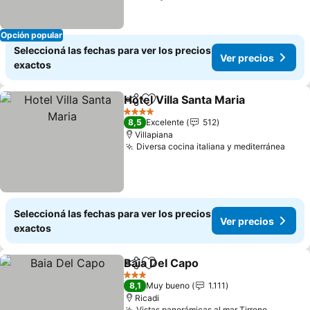
Opción popular
Seleccioná las fechas para ver los precios
Ver precios
exactos
Hotel Villa Santa Maria
Compartir
Añadir a favoritos
4 Estrellas
8,5
Excelente
512
Villapiana
Diversa cocina italiana y mediterránea
Seleccioná las fechas para ver los precios
Ver precios
exactos
Baia Del Capo
Compartir
Añadir a favoritos
3 Estrellas
8,1
Muy bueno
1.111
Ricadi
Vistas panorámicas al mar Tirreno