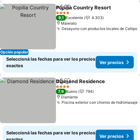
Popilia Country Resort
Compartir
Añadir a favoritos
4 Estrellas
9,1
Excelente
4.303
Maierato
Desayuno con productos locales de Callipo
Opción popular
Seleccioná las fechas para ver los precios
Ver precios
exactos
Diamond Residence
Compartir
Añadir a favoritos
4 Estrellas
7,9
Bueno
794
Diamante
Piscina exterior con chorros de hidromasaje
Seleccioná las fechas para ver los precios
Ver precios
exactos