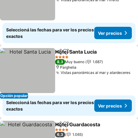
Seleccioná las fechas para ver los precios
Ver precios
exactos
Hotel Santa Lucia
Compartir
Añadir a favoritos
4 Estrellas
8,3
Muy bueno
1.687
Parghelia
Vistas panorámicas al mar y atardeceres
Opción popular
Seleccioná las fechas para ver los precios
Ver precios
exactos
Hotel Guardacosta
Compartir
Añadir a favoritos
4 Estrellas
6,3
1.065