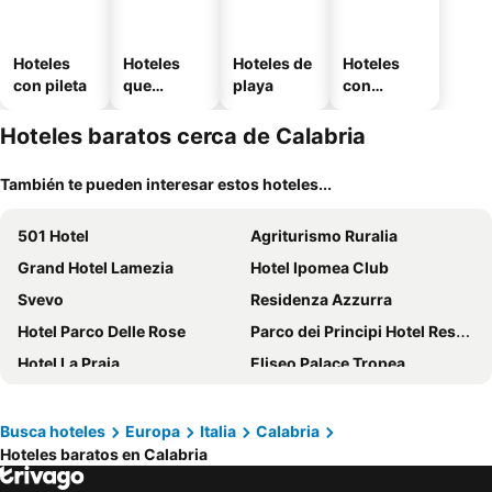
Hoteles
Hoteles
Hoteles de
Hoteles
con pileta
que
playa
con
aceptan
estaciona
mascotas
miento
Hoteles baratos cerca de Calabria
También te pueden interesar estos hoteles...
501 Hotel
Agriturismo Ruralia
Grand Hotel Lamezia
Hotel Ipomea Club
Svevo
Residenza Azzurra
Hotel Parco Delle Rose
Parco dei Principi Hotel Resort
Hotel La Praia
Eliseo Palace Tropea
Sentido Michelizia Tropea Resort
B&B La Torretta
Hotel Piccolo Mondo
Hotel Gran Duca
Busca hoteles
Europa
Italia
Calabria
Hoteles baratos en Calabria
Hotel Niagara
Hotel Umberto
Hotel Continental
Hotel Sogni D'Oro Airport