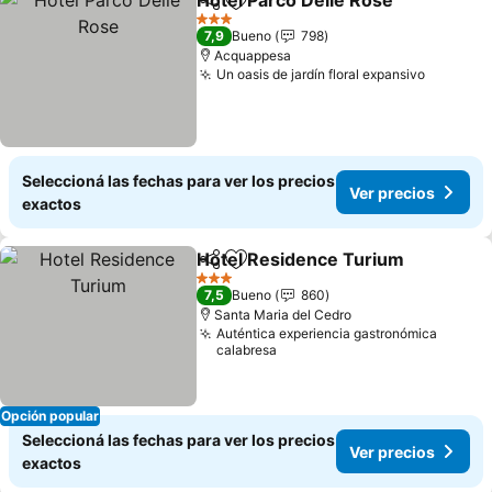
Hotel Parco Delle Rose
Compartir
Añadir a favoritos
3 Estrellas
7,9
Bueno
798
Acquappesa
Un oasis de jardín floral expansivo
Seleccioná las fechas para ver los precios
Ver precios
exactos
Hotel Residence Turium
Compartir
Añadir a favoritos
3 Estrellas
7,5
Bueno
860
Santa Maria del Cedro
Auténtica experiencia gastronómica
calabresa
Opción popular
Seleccioná las fechas para ver los precios
Ver precios
exactos