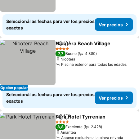
Seleccioná las fechas para ver los precios
Ver precios
exactos
Nicotera Beach Village
Compartir
Añadir a favoritos
4 Estrellas
7,7
Bueno
4.380
Nicótera
Piscina exterior para todas las edades
Opción popular
Seleccioná las fechas para ver los precios
Ver precios
exactos
Park Hotel Tyrrenian
Compartir
Añadir a favoritos
4 Estrellas
8,8
Excelente
2.428
Amantea
Acceso exclusivo a la playa privada