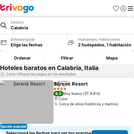
Favoritos
Iniciar 
Me
Destino
Calabria
Entrada/salida
Huéspedes, habitaciones
Elige las fechas
2 huéspedes, 1 habitación
Ordenar
Filtrar
Mapa
Hoteles baratos en Calabria, Italia
Cómo influyen los pagos en los resultados
Serenè Resort
Compartir
Añadir a favoritos
4 Estrellas
8,3
Muy bueno
8.815
Cutro
Cerca de sitios históricos y marinos
Opción popular
Seleccioná las fechas para ver los precios