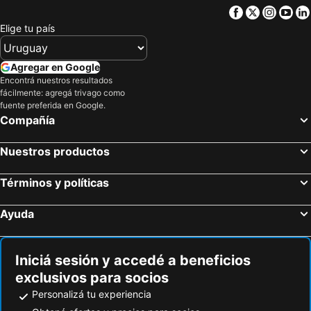
Facebook
Twitter
Insta
Yo
ananea Tropea Yachting Resort
Agriturismo Seaview
Elige tu país
Hotel La Conca
Palazzo Foti
Piccolo Hotel
Agroturistica Villa Mantineo
Agregar en Google
Encontrá nuestros resultados
fácilmente: agregá trivago como
fuente preferida en Google.
Compañía
Nuestros productos
Términos y políticas
Ayuda
Iniciá sesión y accedé a beneficios
exclusivos para socios
Personalizá tu experiencia