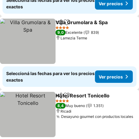
Seleccioná las fechas para ver los precios
Ver precios
exactos
Villa Grumolara & Spa
Compartir
Añadir a favoritos
4 Estrellas
9,0
Excelente
839
Lamezia Terme
Seleccioná las fechas para ver los precios
Ver precios
exactos
Hotel Resort Tonicello
Compartir
Añadir a favoritos
4 Estrellas
8,4
Muy bueno
1.351
Ricadi
Desayuno gourmet con productos locales