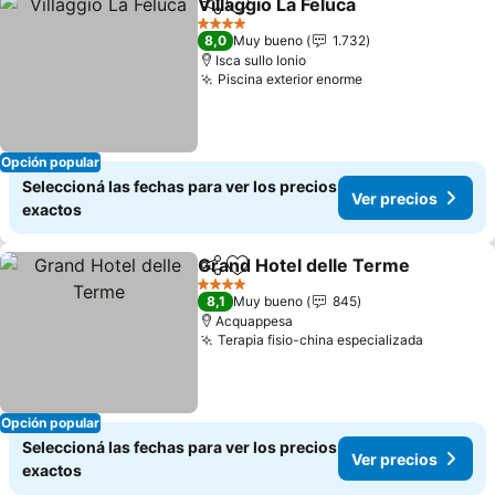
Villaggio La Feluca
Compartir
Añadir a favoritos
4 Estrellas
8,0
Muy bueno
1.732
Isca sullo Ionio
Piscina exterior enorme
Opción popular
Seleccioná las fechas para ver los precios
Ver precios
exactos
Grand Hotel delle Terme
Compartir
Añadir a favoritos
4 Estrellas
8,1
Muy bueno
845
Acquappesa
Terapia fisio-china especializada
Opción popular
Seleccioná las fechas para ver los precios
Ver precios
exactos