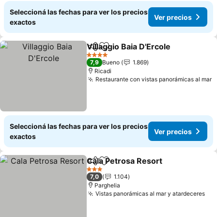
Seleccioná las fechas para ver los precios
Ver precios
exactos
Villaggio Baia D'Ercole
Compartir
Añadir a favoritos
4 Estrellas
7,9
Bueno
1.869
Ricadi
Restaurante con vistas panorámicas al mar
Seleccioná las fechas para ver los precios
Ver precios
exactos
Cala Petrosa Resort
Compartir
Añadir a favoritos
3 Estrellas
7,0
1.104
Parghelia
Vistas panorámicas al mar y atardeceres