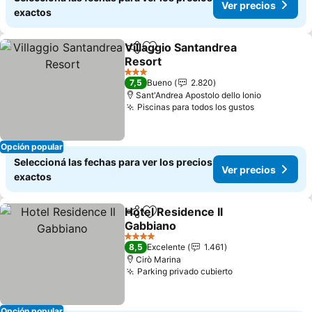
Ver precios
exactos
Villaggio Santandrea
Compartir
Añadir a favoritos
Resort
3 Estrellas
7,5
Bueno
2.820
Sant'Andrea Apostolo dello Ionio
Piscinas para todos los gustos
Opción popular
Seleccioná las fechas para ver los precios
Ver precios
exactos
Hotel Residence Il
Compartir
Añadir a favoritos
Gabbiano
4 Estrellas
8,5
Excelente
1.461
Cirò Marina
Parking privado cubierto
Opción popular