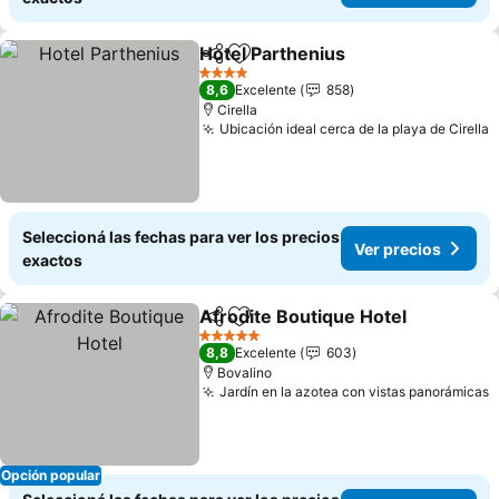
Hotel Parthenius
Compartir
Añadir a favoritos
4 Estrellas
8,6
Excelente
858
Cirella
Ubicación ideal cerca de la playa de Cirella
Seleccioná las fechas para ver los precios
Ver precios
exactos
Afrodite Boutique Hotel
Compartir
Añadir a favoritos
5 Estrellas
8,8
Excelente
603
Bovalino
Jardín en la azotea con vistas panorámicas
Opción popular