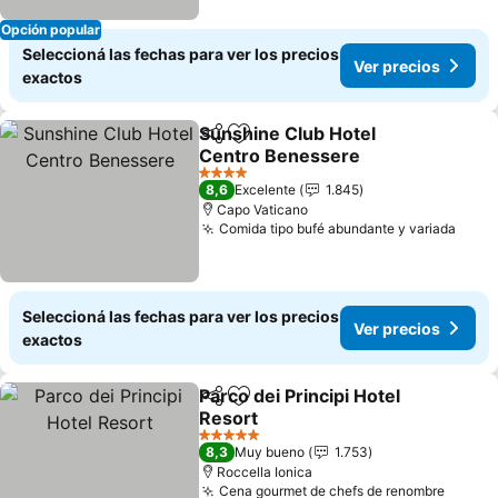
Opción popular
Seleccioná las fechas para ver los precios
Ver precios
exactos
Sunshine Club Hotel
Compartir
Añadir a favoritos
Centro Benessere
4 Estrellas
8,6
Excelente
1.845
Capo Vaticano
Comida tipo bufé abundante y variada
Seleccioná las fechas para ver los precios
Ver precios
exactos
Parco dei Principi Hotel
Compartir
Añadir a favoritos
Resort
5 Estrellas
8,3
Muy bueno
1.753
Roccella Ionica
Cena gourmet de chefs de renombre