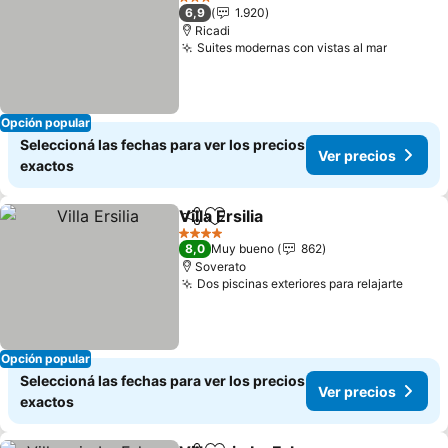
3 Estrellas
6,9
1.920
Ricadi
Suites modernas con vistas al mar
Opción popular
Seleccioná las fechas para ver los precios
Ver precios
exactos
Villa Ersilia
Compartir
Añadir a favoritos
4 Estrellas
8,0
Muy bueno
862
Soverato
Dos piscinas exteriores para relajarte
Opción popular
Seleccioná las fechas para ver los precios
Ver precios
exactos