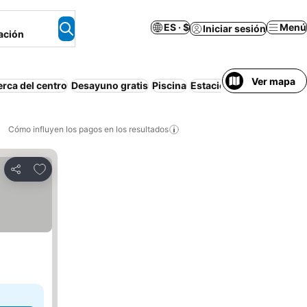
ES · $
Menú
Iniciar sesión
ación
Ver mapa
rca del centro
Desayuno gratis
Piscina
Estacionamiento
Cómo influyen los pagos en los resultados
Añadir a favoritos
Compartir