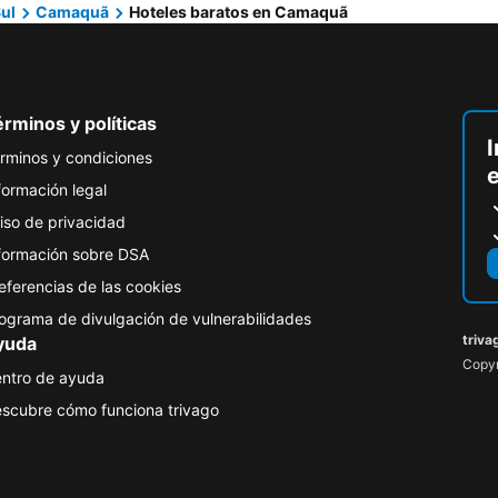
ul
Camaquã
Hoteles baratos en Camaquã
rminos y políticas
I
rminos y condiciones
formación legal
iso de privacidad
formación sobre DSA
eferencias de las cookies
ograma de divulgación de vulnerabilidades
triva
yuda
Copyr
ntro de ayuda
scubre cómo funciona trivago