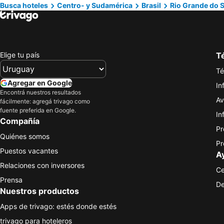
Busca hoteles
Centro- y Sudamérica
Brasil
Rio Grande do S
Elige tu país
Té
Té
Agregar en Google
In
Encontrá nuestros resultados
Av
fácilmente: agregá trivago como
fuente preferida en Google.
In
Compañía
Pr
Quiénes somos
Pr
Puestos vacantes
A
Relaciones con inversores
Ce
Prensa
De
Nuestros productos
Apps de trivago: estés donde estés
trivago para hoteleros