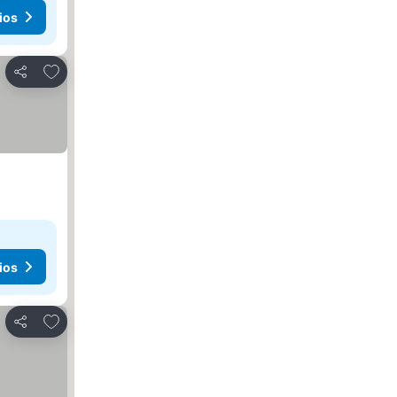
ios
Añadir a favoritos
Compartir
ios
Añadir a favoritos
Compartir