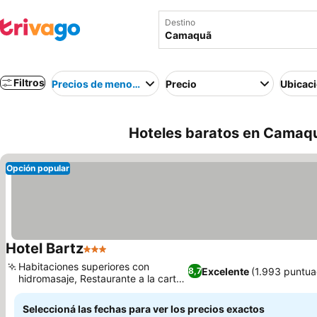
Destino
Filtros
Precios de menor a mayor
Precio
Ubicac
Hoteles baratos en Camaqu
Opción popular
Hotel Bartz
3 Estrellas
Ver precios
Habitaciones superiores con
Excelente
(1.993 puntua
8,7
hidromasaje, Restaurante a la carta
Ver precios
excepcional
Seleccioná las fechas para ver los precios exactos