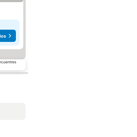
ios
encuentres