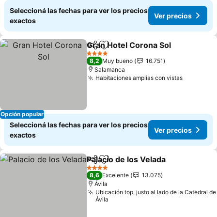
Seleccioná las fechas para ver los precios
Ver precios
exactos
Gran Hotel Corona Sol
Compartir
Añadir a favoritos
Ver 
4 Estrellas
8,2
Muy bueno
16.751
Salamanca
Habitaciones amplias con vistas
Ver preci
Opción popular
Seleccioná las fechas para ver los precios
Ver precios
exactos
Palacio de los Velada
Compartir
Añadir a favoritos
Ver p
4 Estrellas
8,6
Excelente
13.075
Ávila
Ubicación top, justo al lado de la Catedral de
Ávila