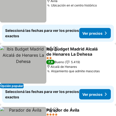
Ávila
Ubicación en el centro histórico
Ver preci
Seleccioná las fechas para ver los precios
Ver precios
exactos
Ibis Budget Madrid Alcalá
Compartir
Añadir a favoritos
de Henares La Dehesa
Ver precios
2 Estrellas
7,9
Bueno
5.419
Alcalá de Henares
Alojamiento que admite mascotas
Ver prec
Opción popular
Seleccioná las fechas para ver los precios
Ver precios
exactos
Parador de Ávila
Compartir
Añadir a favoritos
Ver precio