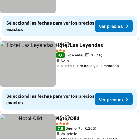
Seleccioná las fechas para ver los precios
Ver precios
exactos
Hotel Las Leyendas
Compartir
Añadir a favoritos
Ver pr
3 Estrellas
8,6
Excelente
3.648
Ávila
Vistas a la muralla y a la montaña
Ver prec
Seleccioná las fechas para ver los precios
Ver precios
exactos
Hotel Olid
Compartir
Añadir a favoritos
Ver precios
4 Estrellas
7,8
Bueno
6.205
Valladolid