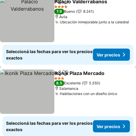
Palacio Valderrabanos
Compartir
Añadir a favoritos
Ver 
4 Estrellas
7,9
Bueno
8.241
Ávila
Ubicación inmejorable junto a la catedral
Ver
Seleccioná las fechas para ver los precios
Ver precios
exactos
Ikonik Plaza Mercado
Compartir
Añadir a favoritos
Ver p
3 Estrellas
8,5
Excelente
5.350
Salamanca
Habitaciones con un diseño único
Ver prec
Seleccioná las fechas para ver los precios
Ver precios
exactos