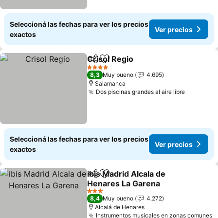
Seleccioná las fechas para ver los precios
Ver precios
exactos
Crisol Regio
Compartir
Añadir a favoritos
Ver precios
4 Estrellas
8,3
Muy bueno
4.695
Salamanca
Dos piscinas grandes al aire libre
Ver prec
Seleccioná las fechas para ver los precios
Ver precios
exactos
ibis Madrid Alcala de
Compartir
Añadir a favoritos
Henares La Garena
Ver precios
3 Estrellas
8,4
Muy bueno
4.272
Alcalá de Henares
Instrumentos musicales en zonas comunes
V