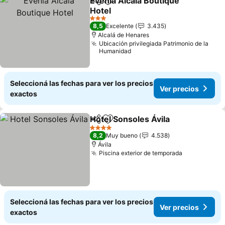
Evenia Alcalá Boutique
Compartir
Añadir a favoritos
Hotel
Ver precios
3 Estrellas
8,5
Excelente
3.435
Alcalá de Henares
Ubicación privilegiada Patrimonio de la
Humanidad
Seleccioná las fechas para ver los precios
Ver precios
exactos
Hotel Sonsoles Ávila
Compartir
Añadir a favoritos
Ver p
4 Estrellas
8,2
Muy bueno
4.538
Ávila
Piscina exterior de temporada
Ver precio
Seleccioná las fechas para ver los precios
Ver precios
exactos