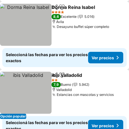
Dorma Reina Isabel
Compartir
Añadir a favoritos
Ver pre
4 Estrellas
8,6
Excelente
5.016
Ávila
Desayuno buffet súper completo
Ver prec
Seleccioná las fechas para ver los precios
Ver precios
exactos
ibis Valladolid
Compartir
Añadir a favoritos
Ver precios
2 Estrellas
7,9
Bueno
5.942
Valladolid
Estancias con mascotas y servicios
Ver pr
Opción popular
Seleccioná las fechas para ver los precios
Ver precios
exactos