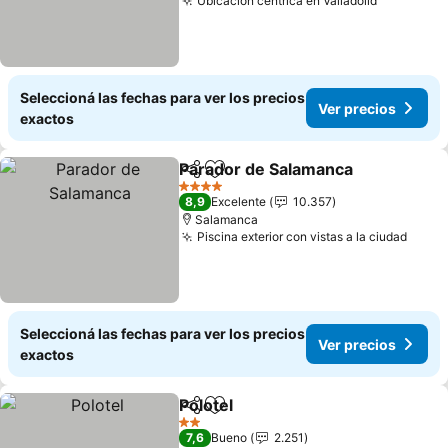
Ubicación céntrica en Valladolid
Ver preci
Seleccioná las fechas para ver los precios
Ver precios
exactos
Parador de Salamanca
Compartir
Añadir a favoritos
Ver 
4 Estrellas
8,9
Excelente
10.357
Salamanca
Piscina exterior con vistas a la ciudad
Ver p
Seleccioná las fechas para ver los precios
Ver precios
exactos
Polotel
Compartir
Añadir a favoritos
Ver precios
2 Estrellas
7,6
Bueno
2.251