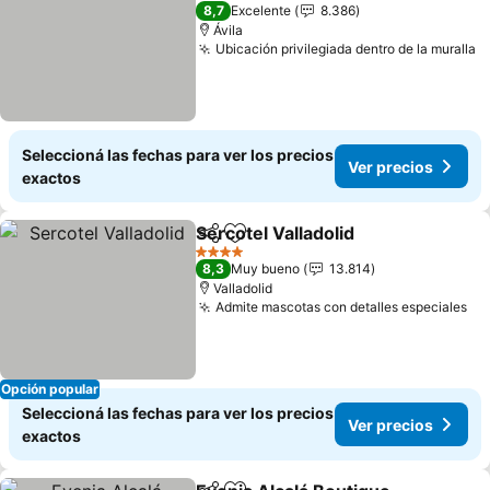
4 Estrellas
8,7
Excelente
8.386
Ávila
Ubicación privilegiada dentro de la muralla
V
Seleccioná las fechas para ver los precios
Ver precios
exactos
Sercotel Valladolid
Compartir
Añadir a favoritos
Ver pre
4 Estrellas
8,3
Muy bueno
13.814
Valladolid
Admite mascotas con detalles especiales
Ve
Opción popular
Seleccioná las fechas para ver los precios
Ver precios
exactos