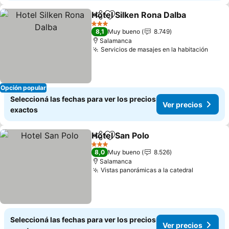
Hotel Silken Rona Dalba
Compartir
Añadir a favoritos
Ve
3 Estrellas
8,1
Muy bueno
8.749
Salamanca
Servicios de masajes en la habitación
Ver p
Opción popular
Seleccioná las fechas para ver los precios
Ver precios
exactos
Hotel San Polo
Compartir
Añadir a favoritos
Ver precios
3 Estrellas
8,0
Muy bueno
8.526
Salamanca
Vistas panorámicas a la catedral
Ver preci
Seleccioná las fechas para ver los precios
Ver precios