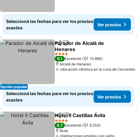
Seleccioná las fechas para ver los precios
Ver precios
exactos
Parador de Alcalá de
Compartir
Añadir a favoritos
Henares
Ver precios
4 Estrellas
9,1
Excelente
10.890
Alcalá de Henares
Ubicación céntrica en la cuna de Cervantes
Opción popular
Seleccioná las fechas para ver los precios
Ver precios
exactos
Hotel II Castillas Ávila
Compartir
Añadir a favoritos
Ver p
4 Estrellas
8,7
Excelente
6.253
Ávila
Habitaciones amplias con salón