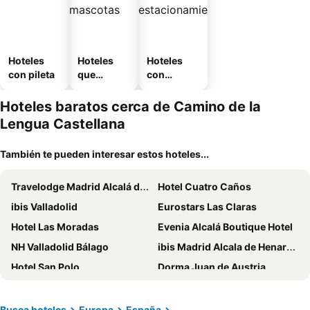
Hoteles
Hoteles
Hoteles
con pileta
que
con
aceptan
estaciona
mascotas
miento
Hoteles baratos cerca de Camino de la
Lengua Castellana
También te pueden interesar estos hoteles...
Travelodge Madrid Alcalá de Henares
Hotel Cuatro Caños
ibis Valladolid
Eurostars Las Claras
Hotel Las Moradas
Evenia Alcalá Boutique Hotel
NH Valladolid Bálago
ibis Madrid Alcala de Henares La Garena
Hotel San Polo
Dorma Juan de Austria
Eurostars Valladolid
María Pacheco Hotel Boutique
Zouk Hotel
Gran Hotel Corona Sol
Busca hoteles
Europa
España