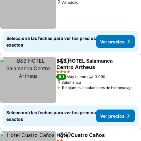
Valladolid
Seleccioná las fechas para ver los precios
Ver precios
exactos
B&B HOTEL Salamanca
Compartir
Añadir a favoritos
Centro Artheus
Ver precios
4 Estrellas
8,1
Muy bueno
3.090
Salamanca
Relajantes instalaciones de hidromasaje
Ver
Seleccioná las fechas para ver los precios
Ver precios
exactos
Hotel Cuatro Caños
Compartir
Añadir a favoritos
Ver pr