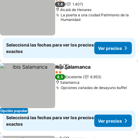
2 Estrellas
7,4
1.407
Alcalá de Henares
La puerta a una ciudad Patrimonio de la
Humanidad
Seleccioná las fechas para ver los precios
Ver precios
exactos
ibis Salamanca
Compartir
Añadir a favoritos
Ver precios
2 Estrellas
8,5
Excelente
6.953
Salamanca
Opciones variadas de desayuno buffet
Ver 
Opción popular
Seleccioná las fechas para ver los precios
Ver precios
exactos