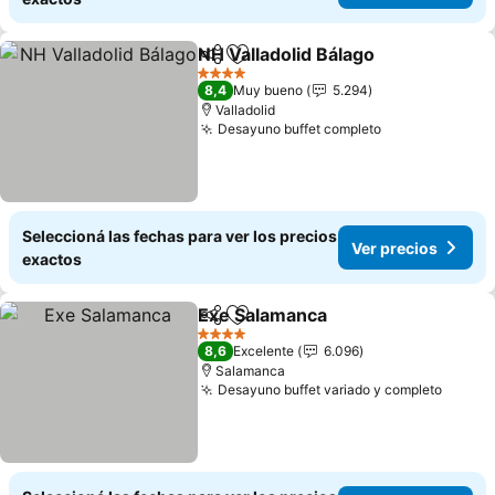
NH Valladolid Bálago
Compartir
Añadir a favoritos
Ver p
4 Estrellas
8,4
Muy bueno
5.294
Valladolid
Desayuno buffet completo
Ver precios
Seleccioná las fechas para ver los precios
Ver precios
exactos
Exe Salamanca
Compartir
Añadir a favoritos
Ver precios
4 Estrellas
8,6
Excelente
6.096
Salamanca
Desayuno buffet variado y completo
Ver pr