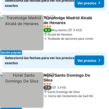
Seleccioná las fechas para ver los precios
Ver precios
exactos
Travelodge Madrid Alcalá
Compartir
Añadir a favoritos
de Henares
Ver precios
3 Estrellas
8,2
Muy bueno
5.422
Alcalá de Henares
Rodeado de opciones para comer
Ver prec
Opción popular
Seleccioná las fechas para ver los precios
Ver precios
exactos
Hotel Santo Domingo De
Compartir
Añadir a favoritos
Silos
Ver precios
3 Estrellas
7,4
3.416
Santo Domingo de Silos
Cerca del Cementerio de Sad Hill
Ver prec