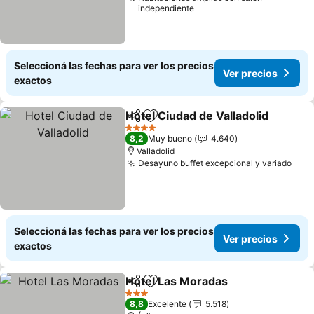
independiente
Seleccioná las fechas para ver los precios
Ver precios
exactos
Hotel Ciudad de Valladolid
Compartir
Añadir a favoritos
4 Estrellas
8,2
Muy bueno
4.640
Valladolid
Desayuno buffet excepcional y variado
Ver 
Seleccioná las fechas para ver los precios
Ver precios
exactos
Hotel Las Moradas
Compartir
Añadir a favoritos
Ver pre
3 Estrellas
8,8
Excelente
5.518