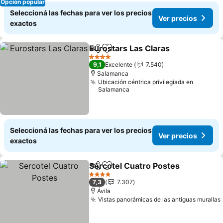
Opción popular
Seleccioná las fechas para ver los precios
Ver precios
exactos
Eurostars Las Claras
Compartir
Añadir a favoritos
Ver p
4 Estrellas
9,1
Excelente
7.540
Salamanca
Ubicación céntrica privilegiada en
Salamanca
Seleccioná las fechas para ver los precios
Ver precios
exactos
Sercotel Cuatro Postes
Compartir
Añadir a favoritos
Ver
4 Estrellas
7,3
7.307
Ávila
Vistas panorámicas de las antiguas murallas