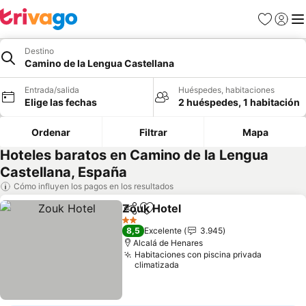
Favoritos
Iniciar 
Me
Destino
Camino de la Lengua Castellana
Entrada/salida
Huéspedes, habitaciones
Elige las fechas
2 huéspedes, 1 habitación
Ordenar
Filtrar
Mapa
Hoteles baratos en Camino de la Lengua
Castellana, España
Cómo influyen los pagos en los resultados
Zouk Hotel
Compartir
Añadir a favoritos
Ver precios
2 Estrellas
8,5
Excelente
3.945
Alcalá de Henares
Habitaciones con piscina privada
climatizada