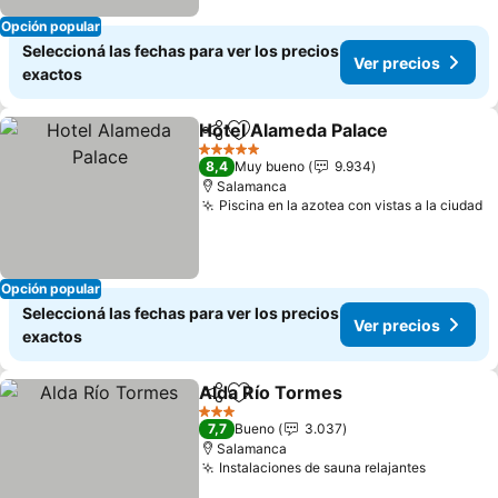
Opción popular
Seleccioná las fechas para ver los precios
Ver precios
exactos
Hotel Alameda Palace
Compartir
Añadir a favoritos
Ver 
5 Estrellas
8,4
Muy bueno
9.934
Salamanca
Piscina en la azotea con vistas a la ciudad
V
Opción popular
Seleccioná las fechas para ver los precios
Ver precios
exactos
Alda Río Tormes
Compartir
Añadir a favoritos
Ver preci
3 Estrellas
7,7
Bueno
3.037
Salamanca
Instalaciones de sauna relajantes
Ver prec