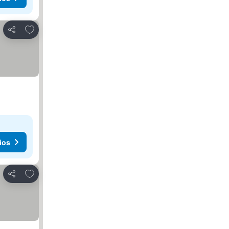
Añadir a favoritos
Compartir
ios
Añadir a favoritos
Compartir