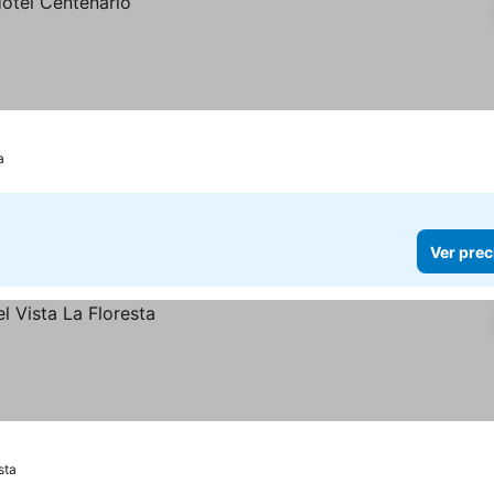
a
Ver prec
sta