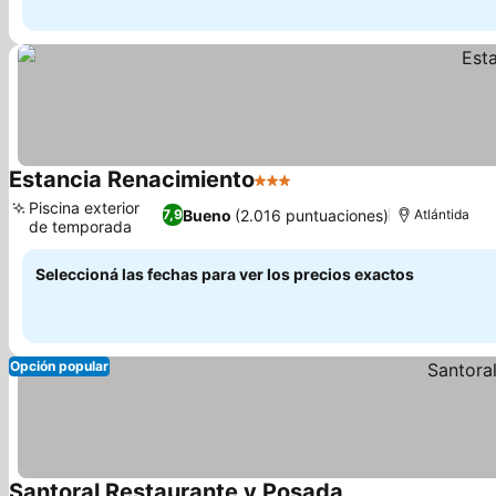
Estancia Renacimiento
3 Estrellas
Ver precios
Piscina exterior
Bueno
(2.016 puntuaciones)
7,9
Atlántida
de temporada
Ver precios
Seleccioná las fechas para ver los precios exactos
Opción popular
Santoral Restaurante y Posada