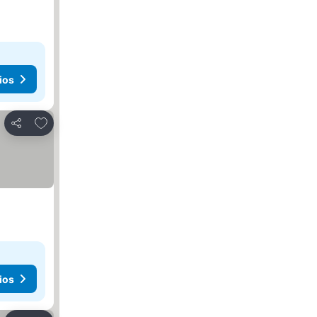
ios
Añadir a favoritos
Compartir
ios