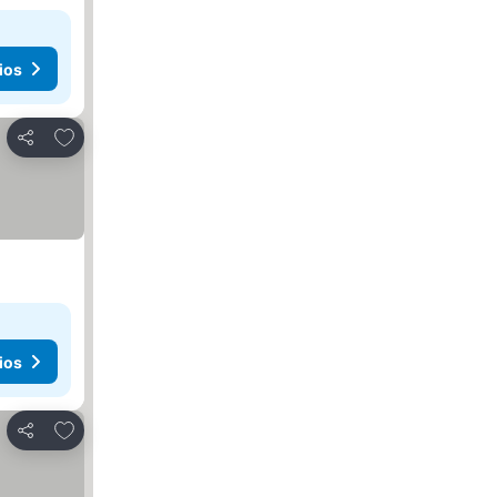
ios
Añadir a favoritos
Compartir
ios
Añadir a favoritos
Compartir