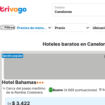
Destino
Filtros
Precios de menor a mayor
Precio
Ubicac
Hoteles baratos en Canelo
Opción popular
Hotel Bahamas
3 Estrellas
Ver precios
Cerca del paseo marítimo
Bueno
(4.689 puntuaciones)
7,7
B
de la Rambla Costanera
Ver precios
$ 3.422
De