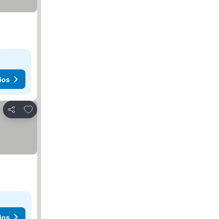
ios
Añadir a favoritos
Compartir
ios