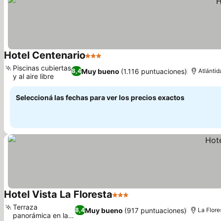
Hotel Centenario
3 Estrellas
Ver precios
Piscinas cubiertas
Muy bueno
(1.116 puntuaciones)
8,4
Atlántid
y al aire libre
Ver precios
Seleccioná las fechas para ver los precios exactos
Hotel Vista La Floresta
3 Estrellas
Ver precios
Terraza
Muy bueno
(917 puntuaciones)
8,4
La Flore
panorámica en la