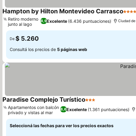
Hampton by Hilton Montevideo Carrasco
4 Est
Retiro moderno
Excelente
(6.436 puntuaciones)
8,9
Ciudad de
junto al lago
Ver precios
$ 5.260
De
Consultá los precios de
5 páginas web
Paradise Complejo Turístico
3 Estrellas
Ver precios
Apartamentos con balcón
Excelente
(1.361 puntuaciones)
8,6
privado y vistas al mar
Ver precios
Seleccioná las fechas para ver los precios exactos