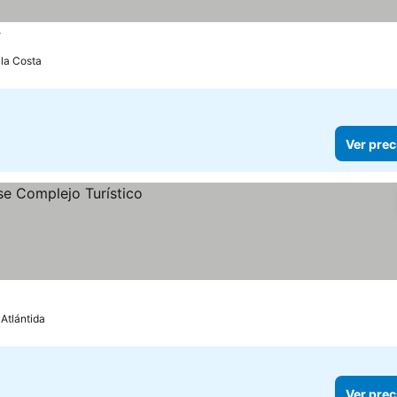
rellas
Ver precios
 la Costa
Ver prec
Atlántida
Ver prec