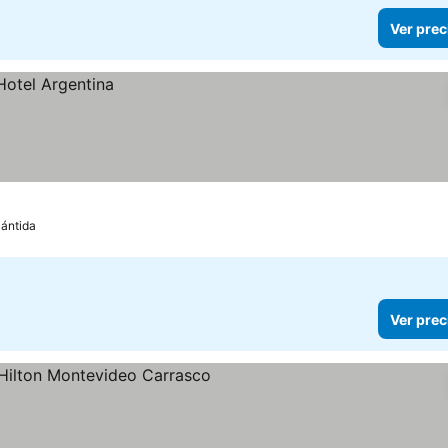
Ver prec
lántida
Ver prec