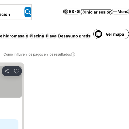
ES · $
Menú
Iniciar sesión
ación
Ver mapa
e hidromasaje
Piscina
Playa
Desayuno gratis
Cómo influyen los pagos en los resultados
Añadir a favoritos
Compartir