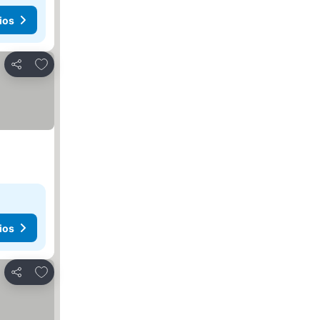
ios
Añadir a favoritos
Compartir
ios
Añadir a favoritos
Compartir