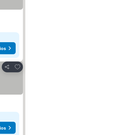
ios
Añadir a favoritos
Compartir
ios