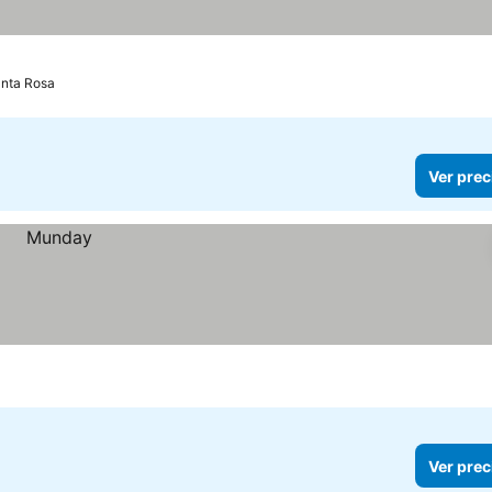
anta Rosa
Ver prec
Ver prec