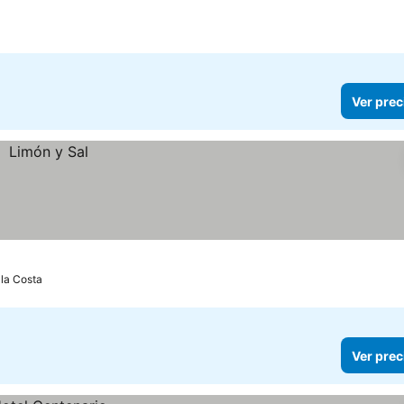
Ver prec
 la Costa
Ver prec