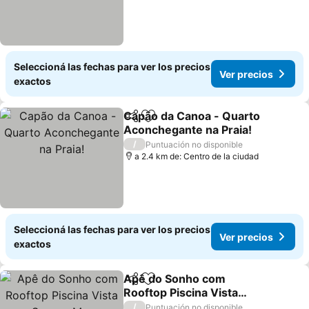
Seleccioná las fechas para ver los precios
Ver precios
exactos
Capão da Canoa - Quarto
Compartir
Añadir a favoritos
Aconchegante na Praia!
/
Puntuación no disponible
a 2.4 km de: Centro de la ciudad
Seleccioná las fechas para ver los precios
Ver precios
exactos
Apê do Sonho com
Compartir
Añadir a favoritos
Rooftop Piscina Vista
Serra e Mar
/
Puntuación no disponible