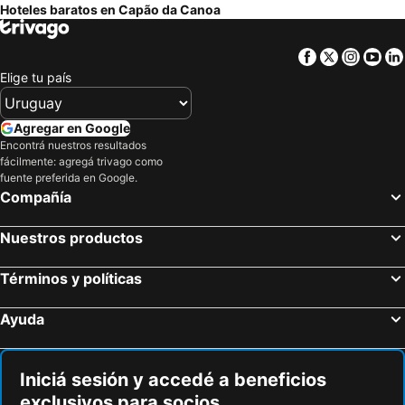
Hoteles baratos en Capão da Canoa
Facebook
Twitter
Insta
Yo
Elige tu país
Agregar en Google
Encontrá nuestros resultados
fácilmente: agregá trivago como
fuente preferida en Google.
Compañía
Nuestros productos
Términos y políticas
Ayuda
Iniciá sesión y accedé a beneficios
exclusivos para socios