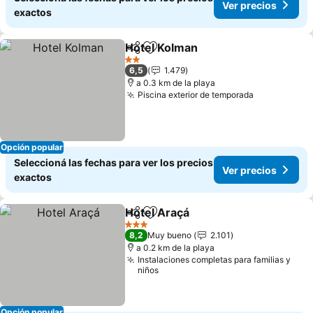
Ver precios
exactos
Hotel Kolman
Compartir
Añadir a favoritos
2 Estrellas
6,5
1.479
a 0.3 km de la playa
Piscina exterior de temporada
Opción popular
Seleccioná las fechas para ver los precios
Ver precios
exactos
Hotel Araçá
Compartir
Añadir a favoritos
3 Estrellas
8,2
Muy bueno
2.101
a 0.2 km de la playa
Instalaciones completas para familias y
niños
Opción popular