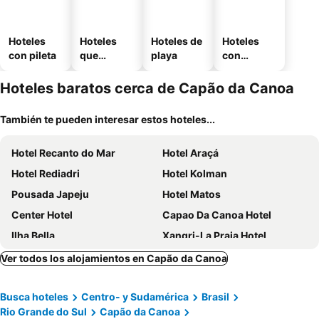
Hoteles
Hoteles
Hoteles de
Hoteles
con pileta
que
playa
con
aceptan
estaciona
mascotas
miento
Hoteles baratos cerca de Capão da Canoa
También te pueden interesar estos hoteles...
Hotel Recanto do Mar
Hotel Araçá
Hotel Rediadri
Hotel Kolman
Pousada Japeju
Hotel Matos
Center Hotel
Capao Da Canoa Hotel
Ilha Bella
Xangri-La Praia Hotel
Pousada Residencial Sol & Litoral
Pousada Solar do Araçá
Ver todos los alojamientos en Capão da Canoa
Atlantida Johsil Hotel
Hotel Praia Bonita
Busca hoteles
Centro- y Sudamérica
Brasil
Residencial Bella Rosa
Rossi Atlantida Apartamento
Rio Grande do Sul
Capão da Canoa