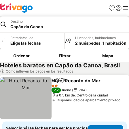
Favoritos
Iniciar 
Me
Destino
Capão da Canoa
Entrada/salida
Huéspedes, habitaciones
Elige las fechas
2 huéspedes, 1 habitación
Ordenar
Filtrar
Mapa
Hoteles baratos en Capão da Canoa, Brasil
Cómo influyen los pagos en los resultados
Hotel Recanto do Mar
Compartir
Añadir a favoritos
2 Estrellas
7,7
Bueno
704
a 0.5 km de: Centro de la ciudad
Disponibilidad de aparcamiento privado
Seleccioná las fechas para ver los precios