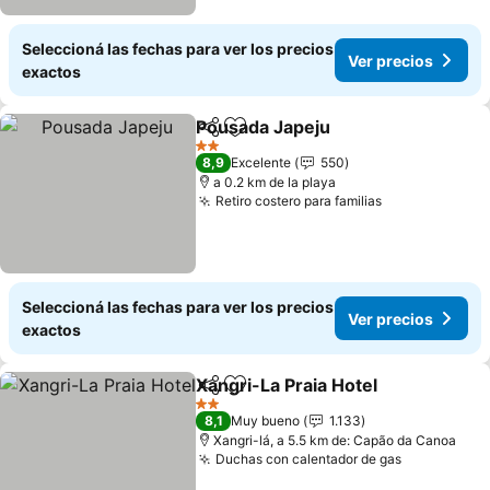
Seleccioná las fechas para ver los precios
Ver precios
exactos
Pousada Japeju
Compartir
Añadir a favoritos
2 Estrellas
8,9
Excelente
550
a 0.2 km de la playa
Retiro costero para familias
Seleccioná las fechas para ver los precios
Ver precios
exactos
Xangri-La Praia Hotel
Compartir
Añadir a favoritos
2 Estrellas
8,1
Muy bueno
1.133
Xangri-lá, a 5.5 km de: Capão da Canoa
Duchas con calentador de gas