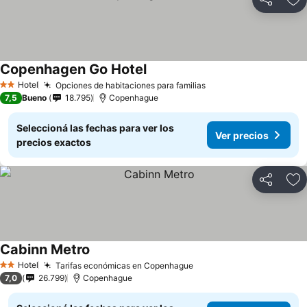
Compartir
Añ
Copenhagen Go Hotel
Hotel
Opciones de habitaciones para familias
2 Estrellas
7,5
Bueno
18.795
Copenhague
Seleccioná las fechas para ver los
Ver precios
precios exactos
Compartir
Añ
Cabinn Metro
Hotel
Tarifas económicas en Copenhague
2 Estrellas
7,0
26.799
Copenhague