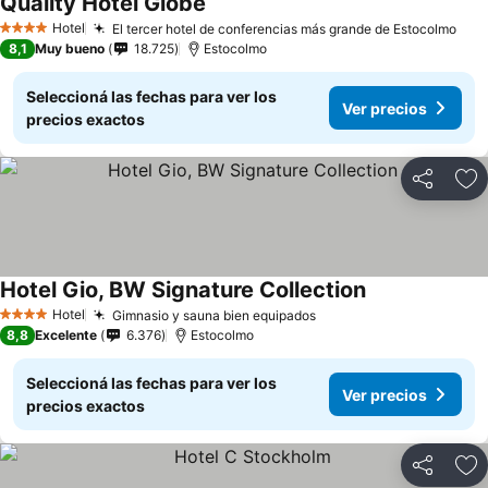
Quality Hotel Globe
Hotel
El tercer hotel de conferencias más grande de Estocolmo
4 Estrellas
8,1
Muy bueno
18.725
Estocolmo
Seleccioná las fechas para ver los
Ver precios
precios exactos
Compartir
Añ
Hotel Gio, BW Signature Collection
Hotel
Gimnasio y sauna bien equipados
4 Estrellas
8,8
Excelente
6.376
Estocolmo
Seleccioná las fechas para ver los
Ver precios
precios exactos
Compartir
Añ