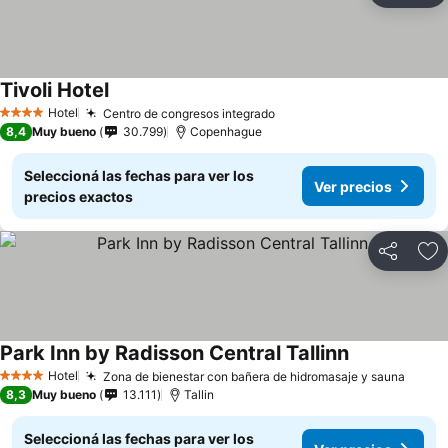
Tivoli Hotel
Hotel
Centro de congresos integrado
4 Estrellas
8,4
Muy bueno
30.799
Copenhague
Seleccioná las fechas para ver los
Ver precios
precios exactos
Compartir
Añ
Park Inn by Radisson Central Tallinn
Hotel
Zona de bienestar con bañera de hidromasaje y sauna
4 Estrellas
8,3
Muy bueno
13.111
Tallin
Seleccioná las fechas para ver los