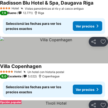
Radisson Blu Hotel & Spa, Daugava Riga
Hotel
Vistas panorámicas al río y al casco antiguo
4 Estrellas
7,9
Bueno
12.771
Riga
Seleccioná las fechas para ver los
Ver precios
precios exactos
Compartir
Añ
Villa Copenhagen
Hotel
Un hotel con historia postal
5 Estrellas
9,0
Excelente
5.022
Copenhague
Seleccioná las fechas para ver los
Ver precios
precios exactos
Opción popular
Compartir
Añ