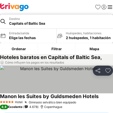
Favoritos
Iniciar 
Me
Destino
Capitals of Baltic Sea
Entrada/salida
Huéspedes, habitaciones
Elige las fechas
2 huéspedes, 1 habitación
Ordenar
Filtrar
Mapa
Hoteles baratos en Capitals of Baltic Sea,
Cómo influyen los pagos en los resultados
Compartir
Añ
Manon les Suites by Guldsmeden Hotels
Hotel
Gimnasio selvático bien equipado
5 Estrellas
8,8
Excelente
4.678
Copenhague