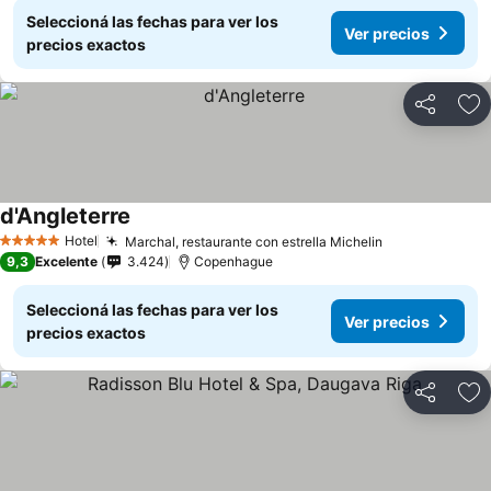
Seleccioná las fechas para ver los
Ver precios
precios exactos
Compartir
Añ
d'Angleterre
Hotel
Marchal, restaurante con estrella Michelin
5 Estrellas
9,3
Excelente
3.424
Copenhague
Seleccioná las fechas para ver los
Ver precios
precios exactos
Compartir
Añ