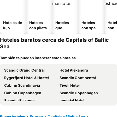
Hoteles de
Hoteles
Hoteles
Hoteles
Hote
lujo
con pileta
que
con spa
con
aceptan
esta
mascotas
mien
Hoteles baratos cerca de Capitals of Baltic
Sea
También te pueden interesar estos hoteles...
Scandic Grand Central
Hotel Alexandra
Rygerfjord Hotel & Hostel
Scandic Continental
Cabinn Scandinavia
Tivoli Hotel
Cabinn Copenhagen
Scandic Copenhagen
Scandic Falkoner
Imperial Hotel
Best Western Kom Hotel Stockholm
Annex Copenhagen
Scandic Malmen
Hotel Diplomat
Busca hoteles
Europa
Capitals of Baltic Sea