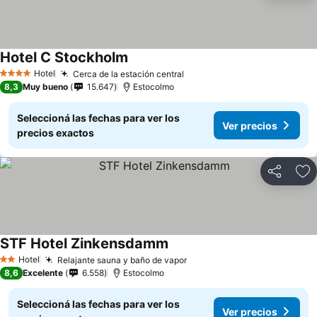
Hotel C Stockholm
Hotel
Cerca de la estación central
4 Estrellas
8,3
Muy bueno
15.647
Estocolmo
Seleccioná las fechas para ver los
Ver precios
precios exactos
Compartir
Añ
STF Hotel Zinkensdamm
Hotel
Relajante sauna y baño de vapor
2 Estrellas
8,6
Excelente
6.558
Estocolmo
Seleccioná las fechas para ver los
Ver precios