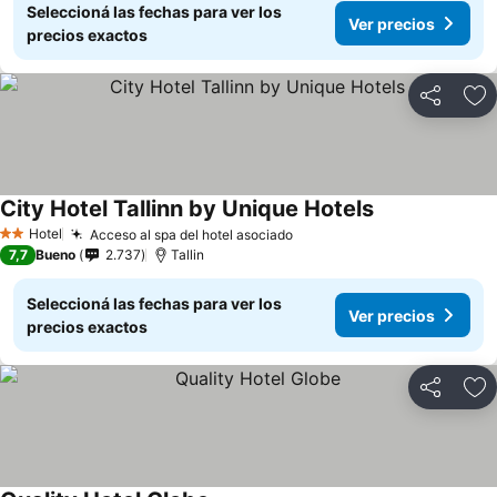
Seleccioná las fechas para ver los
Ver precios
precios exactos
Compartir
Añ
City Hotel Tallinn by Unique Hotels
Hotel
Acceso al spa del hotel asociado
2 Estrellas
7,7
Bueno
2.737
Tallin
Seleccioná las fechas para ver los
Ver precios
precios exactos
Compartir
Añ