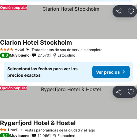
Opción popular
Compartir
Añ
Clarion Hotel Stockholm
Hotel
Tratamientos de spa de servicio completo
4 Estrellas
8,3
Muy bueno
27.570
Estocolmo
Seleccioná las fechas para ver los
Ver precios
precios exactos
Opción popular
Compartir
Añ
Rygerfjord Hotel & Hostel
Hotel
Vistas panorámicas de la ciudad y el lago
2 Estrellas
8,1
Muy bueno
12.056
Estocolmo