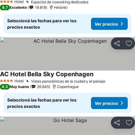
Hotel
Espacios de coworking dedicados
4 Estrellas
8,7
Excelente
19.818
Helsinki
Seleccioná las fechas para ver los
Ver precios
precios exactos
Compartir
Añ
AC Hotel Bella Sky Copenhagen
Hotel
Vistas panorámicas de la ciudad y el paisaje
4 Estrellas
8,3
Muy bueno
26.845
Copenhague
Seleccioná las fechas para ver los
Ver precios
precios exactos
Compartir
Añ