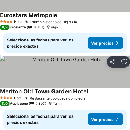
Eurostars Metropole
Hotel
Edificio histórico del siglo XIX
4 Estrellas
8,9
Excelente
6.313
Riga
Seleccioná las fechas para ver los
Ver precios
precios exactos
Compartir
Añ
Meriton Old Town Garden Hotel
Hotel
Restaurante tipo cueva con piedra
4 Estrellas
8,0
Muy bueno
7.393
Tallin
Seleccioná las fechas para ver los
Ver precios
precios exactos