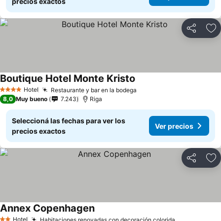
precios exactos
Compartir
Añ
Boutique Hotel Monte Kristo
Hotel
Restaurante y bar en la bodega
4 Estrellas
8,0
Muy bueno
7.243
Riga
Seleccioná las fechas para ver los
Ver precios
precios exactos
Compartir
Añ
Annex Copenhagen
Hotel
Habitaciones renovadas con decoración colorida