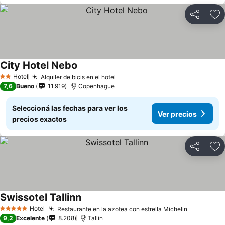
Compartir
Añ
City Hotel Nebo
Hotel
Alquiler de bicis en el hotel
2 Estrellas
7,6
Bueno
11.919
Copenhague
Seleccioná las fechas para ver los
Ver precios
precios exactos
Compartir
Añ
Swissotel Tallinn
Hotel
Restaurante en la azotea con estrella Michelin
5 Estrellas
9,2
Excelente
8.208
Tallin