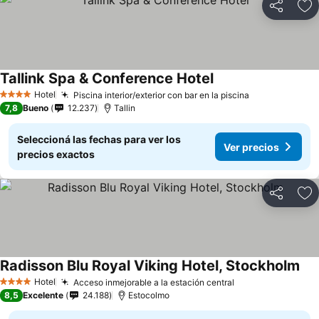
Compartir
Añ
Tallink Spa & Conference Hotel
Hotel
Piscina interior/exterior con bar en la piscina
4 Estrellas
7,8
Bueno
12.237
Tallin
Seleccioná las fechas para ver los
Ver precios
precios exactos
Compartir
Añ
Radisson Blu Royal Viking Hotel, Stockholm
Hotel
Acceso inmejorable a la estación central
4 Estrellas
8,5
Excelente
24.188
Estocolmo