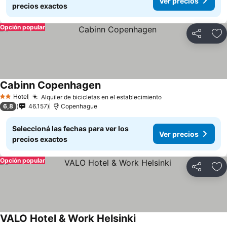
Ver precios
precios exactos
Opción popular
Compartir
Añ
Cabinn Copenhagen
Hotel
Alquiler de bicicletas en el establecimiento
2 Estrellas
6,8
46.157
Copenhague
Seleccioná las fechas para ver los
Ver precios
precios exactos
Opción popular
Compartir
Añ
VALO Hotel & Work Helsinki