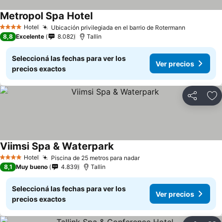
Metropol Spa Hotel
Hotel
Ubicación privilegiada en el barrio de Rotermann
4 Estrellas
8,8
Excelente
8.082
Tallin
Seleccioná las fechas para ver los
Ver precios
precios exactos
Compartir
Añ
Viimsi Spa & Waterpark
Hotel
Piscina de 25 metros para nadar
4 Estrellas
8,1
Muy bueno
4.839
Tallin
Seleccioná las fechas para ver los
Ver precios
precios exactos