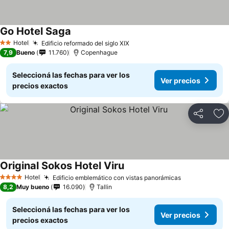
Go Hotel Saga
Hotel
Edificio reformado del siglo XIX
2 Estrellas
7,9
Bueno
11.760
Copenhague
Seleccioná las fechas para ver los
Ver precios
precios exactos
Compartir
Añ
Original Sokos Hotel Viru
Hotel
Edificio emblemático con vistas panorámicas
4 Estrellas
8,2
Muy bueno
16.090
Tallin
Seleccioná las fechas para ver los
Ver precios
precios exactos