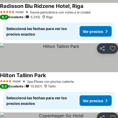
Radisson Blu Ridzene Hotel, Riga
Hotel
Sauna panorámica con vistas a la ciudad
5 Estrellas
8,7
Excelente
5.235
Riga
Seleccioná las fechas para ver los
Ver precios
precios exactos
Compartir
Añ
Hilton Tallinn Park
Hotel
Spa Eforea con piscina cubierta
4 Estrellas
9,2
Excelente
10.637
Tallin
Seleccioná las fechas para ver los
Ver precios
precios exactos