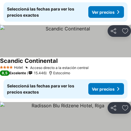
Seleccioná las fechas para ver los
Ver precios
precios exactos
Compartir
Añ
Scandic Continental
Hotel
Acceso directo a la estación central
4 Estrellas
8,5
Excelente
15.446
Estocolmo
Seleccioná las fechas para ver los
Ver precios
precios exactos
Compartir
Añ