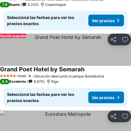
2 Estrellas
7,9
Bueno
6.242
Copenhague
Seleccioná las fechas para ver los
Ver precios
precios exactos
Opción popular
Compartir
Añ
Grand Poet Hotel by Semarah
Hotel
Ubicación ideal junto al parque Bastejkalna
5 Estrellas
9,4
Excelente
8.670
Riga
Seleccioná las fechas para ver los
Ver precios
precios exactos
Compartir
Añ