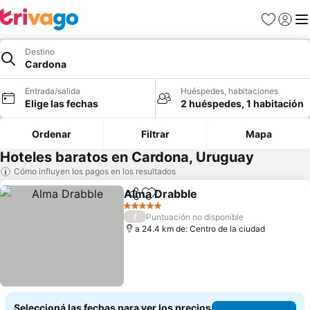
Favoritos
Iniciar 
Me
Destino
Cardona
Entrada/salida
Huéspedes, habitaciones
Elige las fechas
2 huéspedes, 1 habitación
Ordenar
Filtrar
Mapa
Hoteles baratos en Cardona, Uruguay
Cómo influyen los pagos en los resultados
Alma Drabble
Compartir
Añadir a favoritos
5 Estrellas
/
Puntuación no disponible
a 24.4 km de: Centro de la ciudad
Seleccioná las fechas para ver los precios