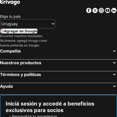
Facebook
Twitter
Insta
Yo
Elige tu país
Agregar en Google
Encontrá nuestros resultados
fácilmente: agregá trivago como
fuente preferida en Google.
Compañía
Nuestros productos
Términos y políticas
Ayuda
Iniciá sesión y accedé a beneficios
exclusivos para socios
Personalizá tu experiencia