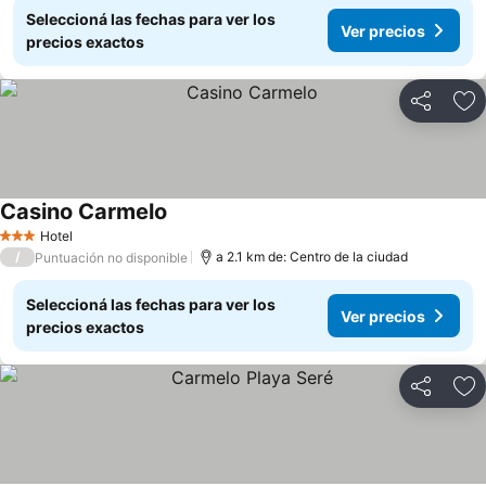
Seleccioná las fechas para ver los
Ver precios
precios exactos
Compartir
Añ
Casino Carmelo
Ver precios
Hotel
3 Estrellas
/
a 2.1 km de: Centro de la ciudad
Puntuación no disponible
Seleccioná las fechas para ver los
Ver precios
precios exactos
Compartir
Añ