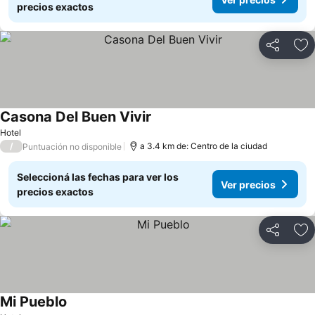
precios exactos
Compartir
Añ
Casona Del Buen Vivir
Ver precios
Hotel
/
a 3.4 km de: Centro de la ciudad
Puntuación no disponible
Seleccioná las fechas para ver los
Ver precios
precios exactos
Compartir
Añ
Mi Pueblo
Ver precios