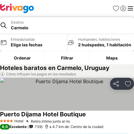
Favoritos
Iniciar 
Me
Destino
Carmelo
Entrada/salida
Huéspedes, habitaciones
Elige las fechas
2 huéspedes, 1 habitación
Ordenar
Filtrar
Mapa
Hoteles baratos en Carmelo, Uruguay
Cómo influyen los pagos en los resultados
Compartir
Añ
Puerto Dijama Hotel Boutique
Ver precios
Hotel
Retiro íntimo junto al río
Ver precios
4 Estrellas
9,0
Excelente
739
a 4.7 km de: Centro de la ciudad