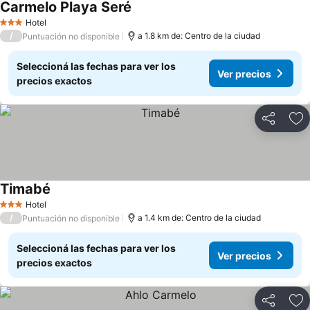
Carmelo Playa Seré
Ver precios
Hotel
3 Estrellas
/
a 1.8 km de: Centro de la ciudad
Puntuación no disponible
Seleccioná las fechas para ver los
Ver precios
precios exactos
Compartir
Añ
Timabé
Ver precios
Hotel
3 Estrellas
/
a 1.4 km de: Centro de la ciudad
Puntuación no disponible
Seleccioná las fechas para ver los
Ver precios
precios exactos
Compartir
Añ