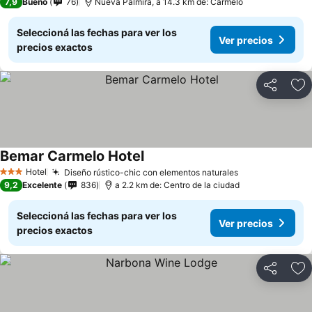
7,9
Bueno
76
Nueva Palmira, a 14.3 km de: Carmelo
Seleccioná las fechas para ver los
Ver precios
precios exactos
Compartir
Añ
Bemar Carmelo Hotel
Ver precios
Hotel
Diseño rústico-chic con elementos naturales
Ver precios
3 Estrellas
9,2
Excelente
836
a 2.2 km de: Centro de la ciudad
Seleccioná las fechas para ver los
Ver precios
precios exactos
Compartir
Añ