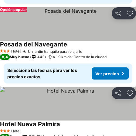
Opción popular
Compartir
Añ
Posada del Navegante
Ver precios
Hotel
Un jardín tranquilo para relajarte
Ver precios
3 Estrellas
8,4
Muy bueno
443
a 1.9 km de: Centro de la ciudad
Seleccioná las fechas para ver los
Ver precios
precios exactos
Compartir
Añ
Hotel Nueva Palmira
Ver precios
Hotel
3 Estrellas