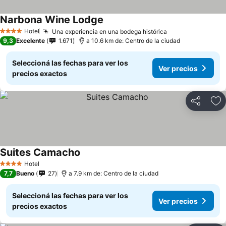
Narbona Wine Lodge
Ver precios
Hotel
Una experiencia en una bodega histórica
Ver precios
4 Estrellas
9,3
Excelente
1.671
a 10.6 km de: Centro de la ciudad
Seleccioná las fechas para ver los
Ver precios
precios exactos
Compartir
Añ
Suites Camacho
Ver precios
Hotel
4 Estrellas
7,7
Bueno
27
a 7.9 km de: Centro de la ciudad
Seleccioná las fechas para ver los
Ver precios
precios exactos