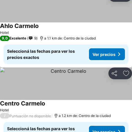
Ahlo Carmelo
Ver precios
Hotel
9,0
Excelente
9
a 1.1 km de: Centro de la ciudad
Seleccioná las fechas para ver los
Ver precios
precios exactos
Compartir
Añ
Centro Carmelo
Ver precios
Hotel
/
a 1.2 km de: Centro de la ciudad
Puntuación no disponible
Seleccioná las fechas para ver los
Ver precios