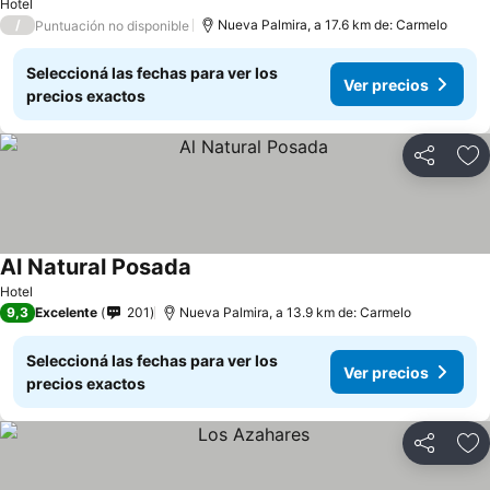
Hotel
/
Nueva Palmira, a 17.6 km de: Carmelo
Puntuación no disponible
Seleccioná las fechas para ver los
Ver precios
precios exactos
Compartir
Añ
Al Natural Posada
Ver precios
Hotel
9,3
Excelente
201
Nueva Palmira, a 13.9 km de: Carmelo
Seleccioná las fechas para ver los
Ver precios
precios exactos
Compartir
Añ