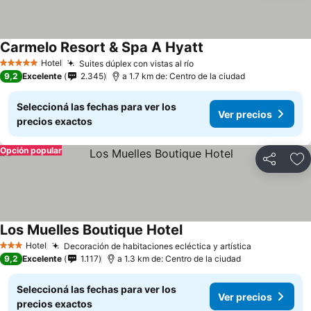
Carmelo Resort & Spa A Hyatt
Ver precios
Hotel
Suites dúplex con vistas al río
Ver precios
5 Estrellas
9,2
Excelente
2.345
a 1.7 km de: Centro de la ciudad
Seleccioná las fechas para ver los
Ver precios
precios exactos
Opción popular
Compartir
Añ
Los Muelles Boutique Hotel
Ver precios
Hotel
Decoración de habitaciones ecléctica y artística
Ver precios
3 Estrellas
9,2
Excelente
1.117
a 1.3 km de: Centro de la ciudad
Seleccioná las fechas para ver los
Ver precios
precios exactos