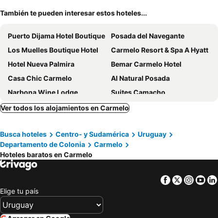
También te pueden interesar estos hoteles...
Puerto Dijama Hotel Boutique
Posada del Navegante
Los Muelles Boutique Hotel
Carmelo Resort & Spa A Hyatt
Hotel Nueva Palmira
Bemar Carmelo Hotel
Casa Chic Carmelo
Al Natural Posada
Narbona Wine Lodge
Suites Camacho
Ver todos los alojamientos en Carmelo
Busca hoteles
Centro- y Sudamérica
Uruguay
Departamento de Colonia
Carmelo
Hoteles baratos en Carmelo
Facebook
Twitter
Insta
Yo
Elige tu país