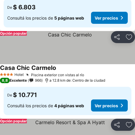
$ 6.803
De
Consultá los precios de
5 páginas web
Ver precios
Opción popular
Compartir
Añ
Casa Chic Carmelo
Ver precios
Hotel
Piscina exterior con vistas al río
Ver precios
4 Estrellas
8,8
Excelente
966
a 12.8 km de: Centro de la ciudad
$ 10.771
De
Consultá los precios de
4 páginas web
Ver precios
Opción popular
Compartir
Añ