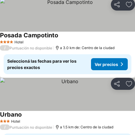
Compartir
Añ
Posada Campotinto
Ver precios
Hotel
4 Estrellas
/
a 3.0 km de: Centro de la ciudad
Puntuación no disponible
Seleccioná las fechas para ver los
Ver precios
precios exactos
Compartir
Añ
Urbano
Ver precios
Hotel
3 Estrellas
/
a 1.5 km de: Centro de la ciudad
Puntuación no disponible