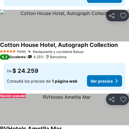
Compartir
Añ
Cotton House Hotel, Autograph Collection
Hotel
Restaurante y coctelería Batuar
5 Estrellas
9,2
Excelente
4.251
Barcelona
$ 24.259
De
Consultá los precios de
1 página web
Ver precios
Opción popular
Compartir
Añ
RVHotels Ametlla Mar