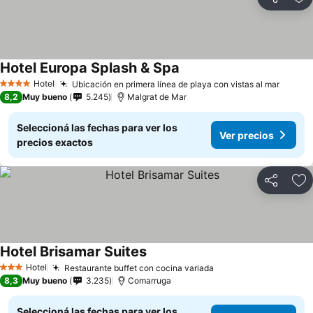
Compartir
Añ
Hotel Europa Splash & Spa
Hotel
Ubicación en primera línea de playa con vistas al mar
4 Estrellas
8,2
Muy bueno
5.245
Malgrat de Mar
Seleccioná las fechas para ver los
Ver precios
precios exactos
Compartir
Añ
Hotel Brisamar Suites
Hotel
Restaurante buffet con cocina variada
3 Estrellas
8,3
Muy bueno
3.235
Comarruga
Seleccioná las fechas para ver los