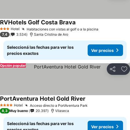
RVHotels Golf Costa Brava
Hotel
Habitaciones con vistas al golf o a la piscina
3 Estrellas
7,4
3.534
Santa Cristina de Aro
Seleccioná las fechas para ver los
Ver precios
precios exactos
Opción popular
Compartir
Añ
PortAventura Hotel Gold River
Hotel
Acceso directo a PortAventura Park
4 Estrellas
8,3
Muy bueno
20.397
Vilaseca
Seleccioná las fechas para ver los
Ver precios
precios exactos