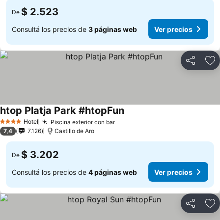
$ 2.523
De
Consultá los precios de
3 páginas web
Ver precios
Compartir
Añ
htop Platja Park #htopFun
Hotel
Piscina exterior con bar
4 Estrellas
7,4
7.126
Castillo de Aro
$ 3.202
De
Consultá los precios de
4 páginas web
Ver precios
Compartir
Añ