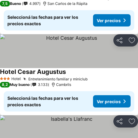
7,5
Bueno
4.997
San Carlos de la Rápita
Seleccioná las fechas para ver los
Ver precios
precios exactos
Compartir
Añ
Hotel Cesar Augustus
Hotel
Entretenimiento familiar y miniclub
3 Estrellas
8,2
Muy bueno
3.133
Cambrils
Seleccioná las fechas para ver los
Ver precios
precios exactos
Compartir
Añ