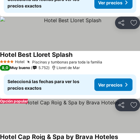
Ver precios
precios exactos
Compartir
Añ
Hotel Best Lloret Splash
Hotel
Piscinas y tumbonas para toda la familia
4 Estrellas
8,0
Muy bueno
5.752
Lloret de Mar
Seleccioná las fechas para ver los
Ver precios
precios exactos
Opción popular
Compartir
Añ
Hotel Cap Roig & Spa by Brava Hoteles