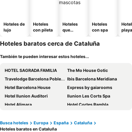
Hoteles de
Hoteles
Hoteles
Hoteles
Hotel
lujo
con pileta
que
con spa
play
aceptan
mascotas
Hoteles baratos cerca de Cataluña
También te pueden interesar estos hoteles...
HOTEL SAGRADA FAMILIA
The Mo House Gotic
Travelodge Barcelona Poblenou
Ibis Barcelona Meridiana
Hotel Barcelona House
Express by gaiarooms
Hotel Ilunion Auditori
Ilunion Les Corts Spa
Hotel Alimara
Hotel Cortes Rambla
Hotel Balmoral
Hotel Best Auto Hogar
Hotel Indigo Barcelona Plaza Espana By Ihg
Ramblas Hotel
Busca hoteles
Europa
España
Cataluña
Hoteles baratos en Cataluña
HCC Taber
Hotel Viladomat