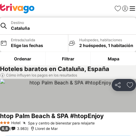
Favoritos
Iniciar 
Me
Destino
Cataluña
Entrada/salida
Huéspedes, habitaciones
Elige las fechas
2 huéspedes, 1 habitación
Ordenar
Filtrar
Mapa
Hoteles baratos en Cataluña, España
Cómo influyen los pagos en los resultados
Compartir
Añ
htop Palm Beach & SPA #htopEnjoy
Hotel
Spa y centro de bienestar para relajarte
3 Estrellas
6,8
3.983
Lloret de Mar