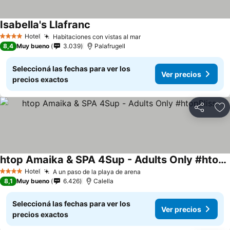
Isabella's Llafranc
Hotel
Habitaciones con vistas al mar
4 Estrellas
8,4
Muy bueno
3.039
Palafrugell
Seleccioná las fechas para ver los
Ver precios
precios exactos
Compartir
Añ
htop Amaika & SPA 4Sup - Adults Only #htopBliss
Hotel
A un paso de la playa de arena
4 Estrellas
8,1
Muy bueno
6.426
Calella
Seleccioná las fechas para ver los
Ver precios
precios exactos