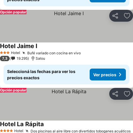
Opción popular
Compartir
Añ
Hotel Jaime I
Hotel
Bufé variado con cocina en vivo
3 Estrellas
7,3
19.295
Salou
Seleccioná las fechas para ver los
Ver precios
precios exactos
Opción popular
Compartir
Añ
Hotel La Rápita
Hotel
Dos piscinas al aire libre con divertidos toboganes acuáticos
4 Estrellas