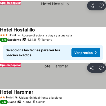
Opción popular
Compartir
Añ
Hotel Hostalillo
Hotel
Acceso directo a la playa y a una cala
3 Estrellas
8,9
Excelente
6.642
Tamariu
Seleccioná las fechas para ver los
Ver precios
precios exactos
Opción popular
Compartir
Añ
Hotel Haromar
Hotel
Ubicación ideal frente a la playa
2 Estrellas
7,6
Bueno
7.905
Calella