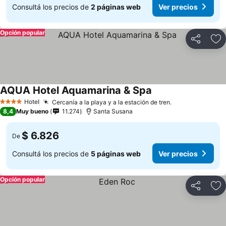
Consultá los precios de
2 páginas web
Ver precios
Opción popular
Compartir
Añ
AQUA Hotel Aquamarina & Spa
Hotel
Cercanía a la playa y a la estación de tren.
4 Estrellas
8,4
Muy bueno
11.274
Santa Susana
$ 6.826
De
Consultá los precios de
5 páginas web
Ver precios
Opción popular
Compartir
Añ