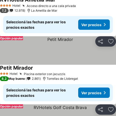
Hotel
Acceso directo a una cala privada
4 Estrellas
7,2
12.978
La Ametlla de Mar
Seleccioná las fechas para ver los
Ver precios
precios exactos
Opción popular
Compartir
Añ
Petit Mirador
Hotel
Piscina exterior con jacuzzis
3 Estrellas
8,2
Muy bueno
2.861
Torrellas de Llobregat
Seleccioná las fechas para ver los
Ver precios
precios exactos
Opción popular
Compartir
Añ