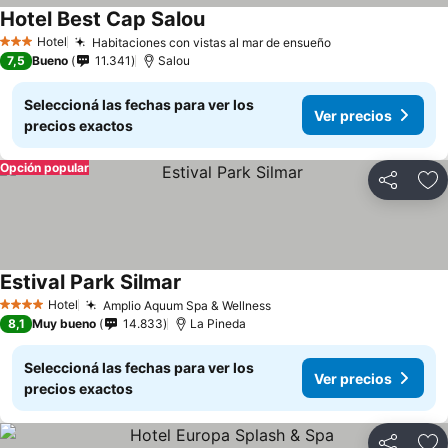
Hotel Best Cap Salou
Hotel
Habitaciones con vistas al mar de ensueño
3 Estrellas
7,5
Bueno
11.341
Salou
Seleccioná las fechas para ver los
Ver precios
precios exactos
Opción popular
Compartir
Añ
Estival Park Silmar
Hotel
Amplio Aquum Spa & Wellness
4 Estrellas
8,1
Muy bueno
14.833
La Pineda
Seleccioná las fechas para ver los
Ver precios
precios exactos