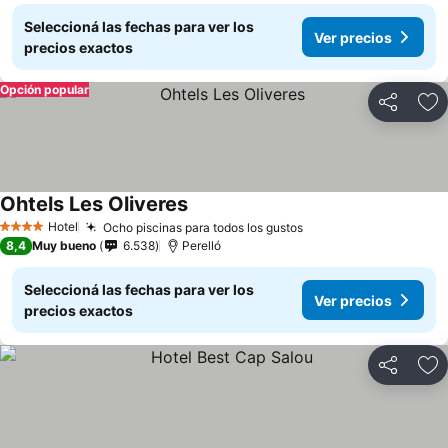
Seleccioná las fechas para ver los
Ver precios
precios exactos
Opción popular
Compartir
Añ
Ohtels Les Oliveres
Hotel
Ocho piscinas para todos los gustos
4 Estrellas
8,4
Muy bueno
6.538
Perelló
Seleccioná las fechas para ver los
Ver precios
precios exactos
Compartir
Añ