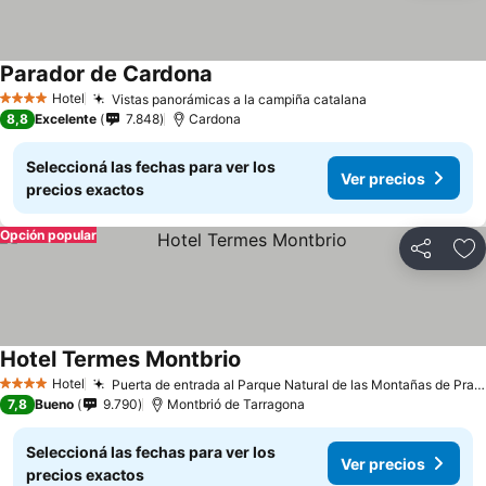
Parador de Cardona
Hotel
Vistas panorámicas a la campiña catalana
4 Estrellas
8,8
Excelente
7.848
Cardona
Seleccioná las fechas para ver los
Ver precios
precios exactos
Opción popular
Compartir
Añ
Hotel Termes Montbrio
Hotel
Puerta de entrada al Parque Natural de las Montañas de Prades
4 Estrellas
7,8
Bueno
9.790
Montbrió de Tarragona
Seleccioná las fechas para ver los
Ver precios
precios exactos