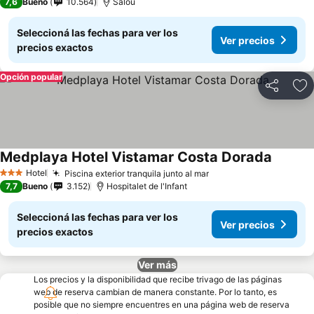
7,6
Bueno
10.564
Salou
Seleccioná las fechas para ver los
Ver precios
precios exactos
Opción popular
Compartir
Añ
Medplaya Hotel Vistamar Costa Dorada
Hotel
Piscina exterior tranquila junto al mar
3 Estrellas
7,7
Bueno
3.152
Hospitalet de l'Infant
Seleccioná las fechas para ver los
Ver precios
precios exactos
Ver más
Los precios y la disponibilidad que recibe trivago de las páginas
web de reserva cambian de manera constante. Por lo tanto, es
posible que no siempre encuentres en una página web de reserva