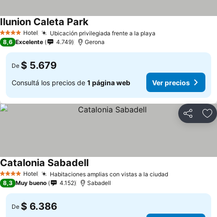
Ilunion Caleta Park
Hotel
Ubicación privilegiada frente a la playa
4 Estrellas
8,6
Excelente
4.749
Gerona
$ 5.679
De
Consultá los precios de
1 página web
Ver precios
Compartir
Añ
Catalonia Sabadell
Hotel
Habitaciones amplias con vistas a la ciudad
4 Estrellas
8,3
Muy bueno
4.152
Sabadell
$ 6.386
De