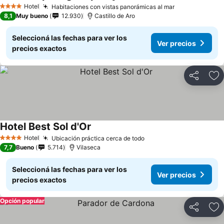
Hotel
Habitaciones con vistas panorámicas al mar
4 Estrellas
8,1
Muy bueno
12.930
Castillo de Aro
Seleccioná las fechas para ver los
Ver precios
precios exactos
Compartir
Añ
Hotel Best Sol d'Or
Hotel
Ubicación práctica cerca de todo
4 Estrellas
7,7
Bueno
5.714
Vilaseca
Seleccioná las fechas para ver los
Ver precios
precios exactos
Opción popular
Compartir
Añ