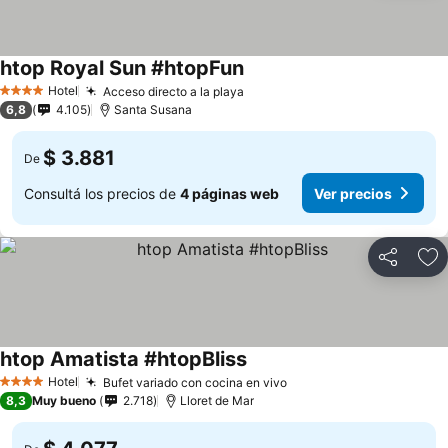
htop Royal Sun #htopFun
Hotel
Acceso directo a la playa
4 Estrellas
6,8
4.105
Santa Susana
$ 3.881
De
Consultá los precios de
4 páginas web
Ver precios
Compartir
Añ
htop Amatista #htopBliss
Hotel
Bufet variado con cocina en vivo
4 Estrellas
8,3
Muy bueno
2.718
Lloret de Mar