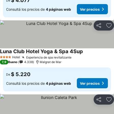
$ 4.077
De
Consultá los precios de
4 páginas web
Ver precios
Compartir
Añ
Luna Club Hotel Yoga & Spa 4Sup
Hotel
Experiencia de spa revitalizante
4 Estrellas
7,9
Bueno
4.338
Malgrat de Mar
$ 5.220
De
Consultá los precios de
4 páginas web
Ver precios
Compartir
Añ