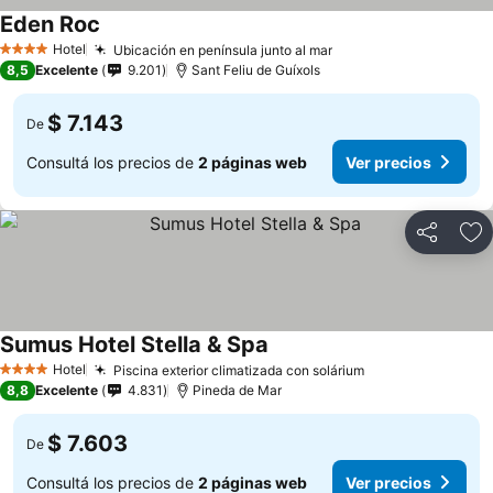
Eden Roc
Hotel
Ubicación en península junto al mar
4 Estrellas
8,5
Excelente
9.201
Sant Feliu de Guíxols
$ 7.143
De
Consultá los precios de
2 páginas web
Ver precios
Compartir
Añ
Sumus Hotel Stella & Spa
Hotel
Piscina exterior climatizada con solárium
4 Estrellas
8,8
Excelente
4.831
Pineda de Mar
$ 7.603
De
Consultá los precios de
2 páginas web
Ver precios