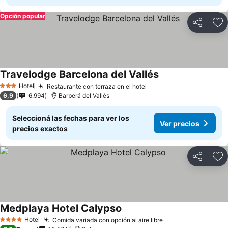
Opción popular
Compartir
Añ
Travelodge Barcelona del Vallés
Hotel
Restaurante con terraza en el hotel
3 Estrellas
6,9
6.994
Barberá del Vallès
Seleccioná las fechas para ver los
Ver precios
precios exactos
Compartir
Añ
Medplaya Hotel Calypso
Hotel
Comida variada con opción al aire libre
4 Estrellas