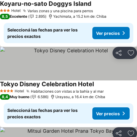
Koyaru-no-sato Doggys Island
Hotel
Varias zonas y una piscina para perros
3 Estrellas
8,5
Excelente
2.895
Yachimata, a 15.2 km de: Chiba
Seleccioná las fechas para ver los
Ver precios
precios exactos
Compartir
Añ
Tokyo Disney Celebration Hotel
Hotel
Habitaciones con vistas a la bahía y al mar
4 Estrellas
8,4
Muy bueno
6.586
Urayasu, a 16.4 km de: Chiba
Seleccioná las fechas para ver los
Ver precios
precios exactos
Compartir
Añ