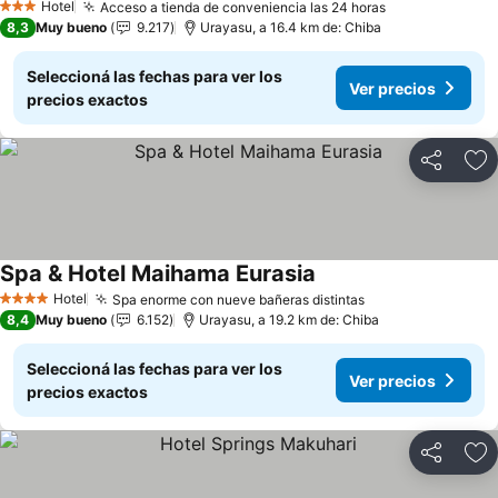
Hotel
Acceso a tienda de conveniencia las 24 horas
3 Estrellas
8,3
Muy bueno
9.217
Urayasu, a 16.4 km de: Chiba
Seleccioná las fechas para ver los
Ver precios
precios exactos
Compartir
Añ
Spa & Hotel Maihama Eurasia
Hotel
Spa enorme con nueve bañeras distintas
4 Estrellas
8,4
Muy bueno
6.152
Urayasu, a 19.2 km de: Chiba
Seleccioná las fechas para ver los
Ver precios
precios exactos
Compartir
Añ