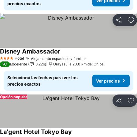
Ver precios
precios exactos
Compartir
Añ
Disney Ambassador
Hotel
Alojamiento espacioso y familiar
4 Estrellas
9,1
Excelente
8.226
Urayasu, a 20.0 km de: Chiba
Seleccioná las fechas para ver los
Ver precios
precios exactos
Opción popular
Compartir
Añ
La'gent Hotel Tokyo Bay