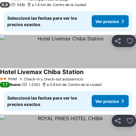
3 Estrellas
6,8
548
a 1.4 km de: Centro de la ciudad
Seleccioná las fechas para ver los
Ver precios
precios exactos
Compartir
Añ
Hotel Livemax Chiba Station
Hotel
Check-in y check-out autoservicio
2 Estrellas
7,7
Bueno
1.330
a 0.8 km de: Centro de la ciudad
Seleccioná las fechas para ver los
Ver precios
precios exactos
Compartir
Añ