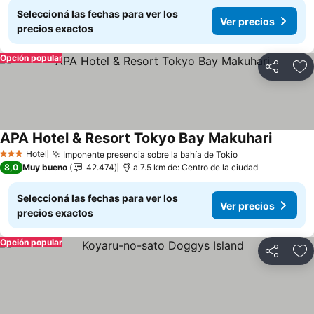
Seleccioná las fechas para ver los
Ver precios
precios exactos
Opción popular
Compartir
Añ
APA Hotel & Resort Tokyo Bay Makuhari
Hotel
Imponente presencia sobre la bahía de Tokio
3 Estrellas
8,0
Muy bueno
42.474
a 7.5 km de: Centro de la ciudad
Seleccioná las fechas para ver los
Ver precios
precios exactos
Opción popular
Compartir
Añ