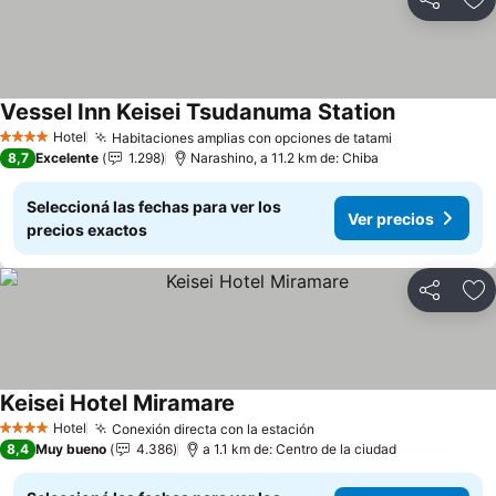
Compartir
Añ
Vessel Inn Keisei Tsudanuma Station
Hotel
Habitaciones amplias con opciones de tatami
4 Estrellas
8,7
Excelente
1.298
Narashino, a 11.2 km de: Chiba
Seleccioná las fechas para ver los
Ver precios
precios exactos
Compartir
Añ
Keisei Hotel Miramare
Hotel
Conexión directa con la estación
4 Estrellas
8,4
Muy bueno
4.386
a 1.1 km de: Centro de la ciudad