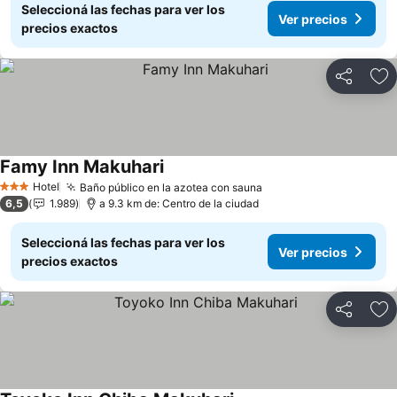
Seleccioná las fechas para ver los
Ver precios
precios exactos
Compartir
Añ
Famy Inn Makuhari
Hotel
Baño público en la azotea con sauna
3 Estrellas
6,5
1.989
a 9.3 km de: Centro de la ciudad
Seleccioná las fechas para ver los
Ver precios
precios exactos
Compartir
Añ