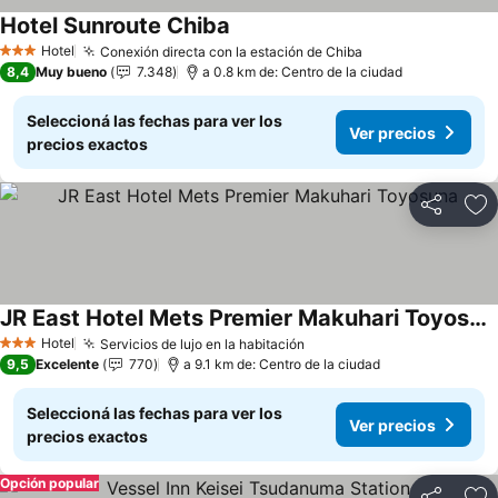
Hotel Sunroute Chiba
Hotel
Conexión directa con la estación de Chiba
3 Estrellas
8,4
Muy bueno
7.348
a 0.8 km de: Centro de la ciudad
Seleccioná las fechas para ver los
Ver precios
precios exactos
Compartir
Añ
JR East Hotel Mets Premier Makuhari Toyosuna
Hotel
Servicios de lujo en la habitación
3 Estrellas
9,5
Excelente
770
a 9.1 km de: Centro de la ciudad
Seleccioná las fechas para ver los
Ver precios
precios exactos
Opción popular