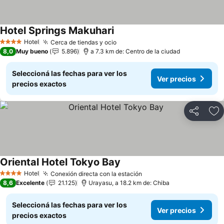
Hotel Springs Makuhari
Hotel
Cerca de tiendas y ocio
4 Estrellas
8,0
Muy bueno
5.896
a 7.3 km de: Centro de la ciudad
Seleccioná las fechas para ver los
Ver precios
precios exactos
Compartir
Añ
Oriental Hotel Tokyo Bay
Hotel
Conexión directa con la estación
4 Estrellas
8,6
Excelente
21.125
Urayasu, a 18.2 km de: Chiba
Seleccioná las fechas para ver los
Ver precios
precios exactos