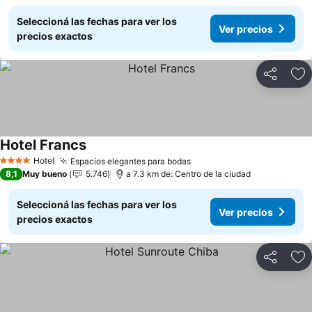
Seleccioná las fechas para ver los
Ver precios
precios exactos
Compartir
Añ
Hotel Francs
Hotel
Espacios elegantes para bodas
4 Estrellas
8,1
Muy bueno
5.746
a 7.3 km de: Centro de la ciudad
Seleccioná las fechas para ver los
Ver precios
precios exactos
Compartir
Añ