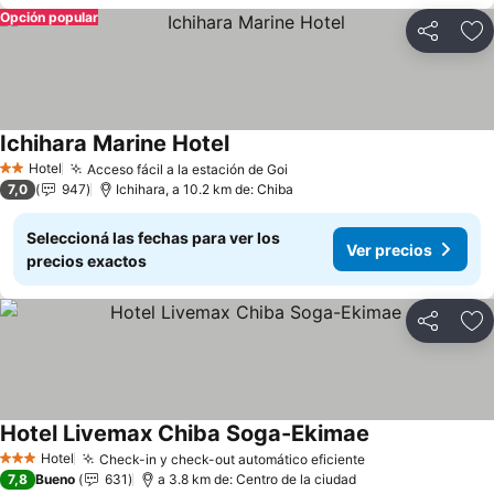
Opción popular
Compartir
Añ
Ichihara Marine Hotel
Hotel
Acceso fácil a la estación de Goi
2 Estrellas
7,0
947
Ichihara, a 10.2 km de: Chiba
Seleccioná las fechas para ver los
Ver precios
precios exactos
Compartir
Añ
Hotel Livemax Chiba Soga-Ekimae
Hotel
Check-in y check-out automático eficiente
3 Estrellas
7,8
Bueno
631
a 3.8 km de: Centro de la ciudad