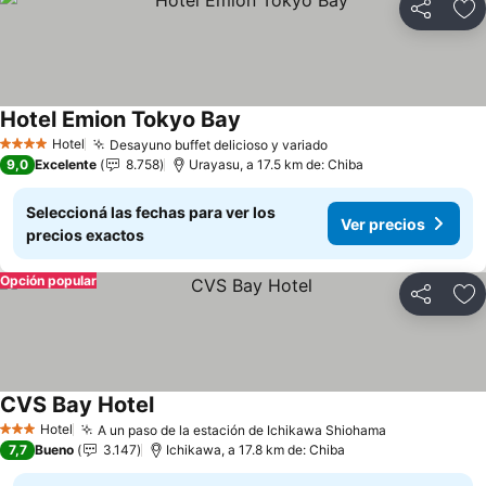
Compartir
Añ
Hotel Emion Tokyo Bay
Hotel
Desayuno buffet delicioso y variado
4 Estrellas
9,0
Excelente
8.758
Urayasu, a 17.5 km de: Chiba
Seleccioná las fechas para ver los
Ver precios
precios exactos
Opción popular
Compartir
Añ
CVS Bay Hotel
Hotel
A un paso de la estación de Ichikawa Shiohama
3 Estrellas
7,7
Bueno
3.147
Ichikawa, a 17.8 km de: Chiba