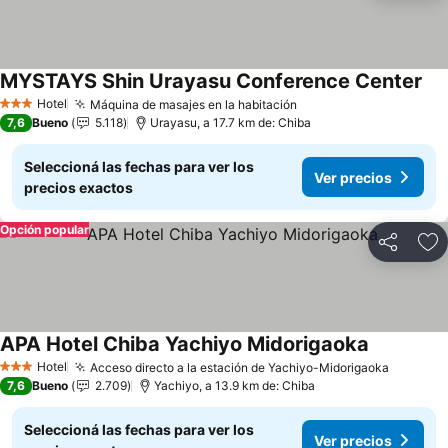
MYSTAYS Shin Urayasu Conference Center
Hotel
Máquina de masajes en la habitación
3 Estrellas
7,6
Bueno
5.118
Urayasu, a 17.7 km de: Chiba
Seleccioná las fechas para ver los
Ver precios
precios exactos
Opción popular
Compartir
Añ
APA Hotel Chiba Yachiyo Midorigaoka
Hotel
Acceso directo a la estación de Yachiyo-Midorigaoka
3 Estrellas
7,6
Bueno
2.709
Yachiyo, a 13.9 km de: Chiba
Seleccioná las fechas para ver los
Ver precios