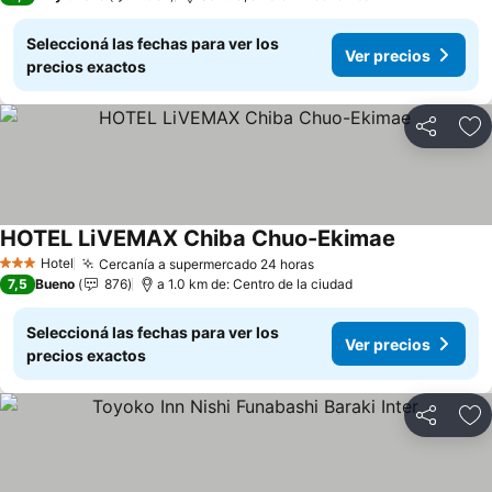
Seleccioná las fechas para ver los
Ver precios
precios exactos
Compartir
Añ
HOTEL LiVEMAX Chiba Chuo-Ekimae
Hotel
Cercanía a supermercado 24 horas
3 Estrellas
7,5
Bueno
876
a 1.0 km de: Centro de la ciudad
Seleccioná las fechas para ver los
Ver precios
precios exactos
Compartir
Añ