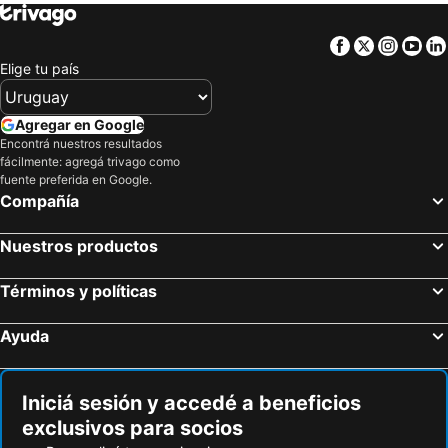
Sankei City Hotel Chiba
Okura Chiba Hotel
Super Hotel Chiba Ekimae
Hotel Route Inn Chiba Hamano
Facebook
Twitter
Insta
Yo
Toyoko Inn Chiba eki Higashi guchi
Vessel Inn Keisei Tsudanuma Station
Elige tu país
Quintessa Hotel Chiba Funabashi
Agregar en Google
Encontrá nuestros resultados
fácilmente: agregá trivago como
fuente preferida en Google.
Compañía
Nuestros productos
Términos y políticas
Ayuda
Iniciá sesión y accedé a beneficios
exclusivos para socios