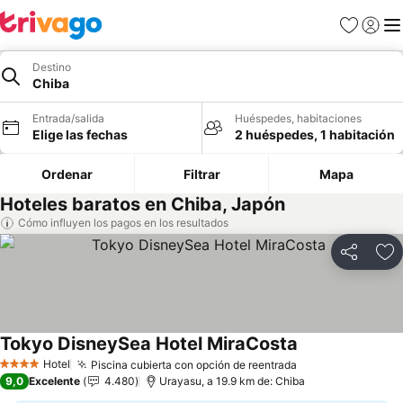
Favoritos
Iniciar 
Me
Destino
Chiba
Entrada/salida
Huéspedes, habitaciones
Elige las fechas
2 huéspedes, 1 habitación
Ordenar
Filtrar
Mapa
Hoteles baratos en Chiba, Japón
Cómo influyen los pagos en los resultados
Compartir
Añ
Tokyo DisneySea Hotel MiraCosta
Hotel
Piscina cubierta con opción de reentrada
4 Estrellas
9,0
Excelente
4.480
Urayasu, a 19.9 km de: Chiba