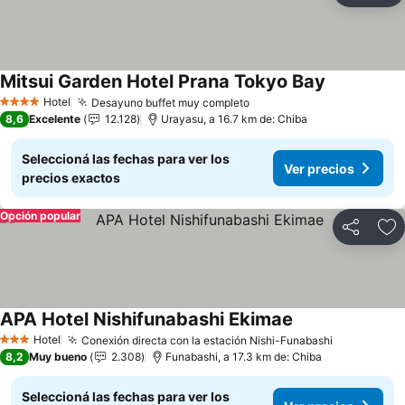
Mitsui Garden Hotel Prana Tokyo Bay
Hotel
Desayuno buffet muy completo
4 Estrellas
8,6
Excelente
12.128
Urayasu, a 16.7 km de: Chiba
Seleccioná las fechas para ver los
Ver precios
precios exactos
Opción popular
Compartir
Añ
APA Hotel Nishifunabashi Ekimae
Hotel
Conexión directa con la estación Nishi-Funabashi
3 Estrellas
8,2
Muy bueno
2.308
Funabashi, a 17.3 km de: Chiba
Seleccioná las fechas para ver los