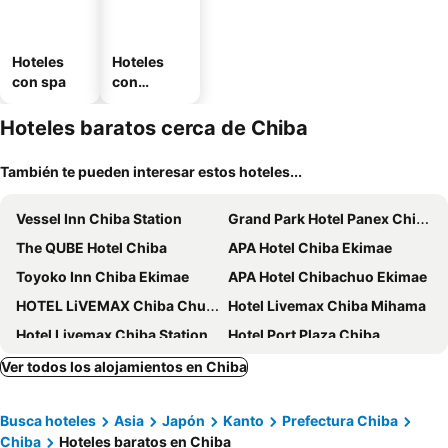
Hoteles
Hoteles
con spa
con
estaciona
miento
Hoteles baratos cerca de Chiba
También te pueden interesar estos hoteles...
Vessel Inn Chiba Station
Grand Park Hotel Panex Chiba
The QUBE Hotel Chiba
APA Hotel Chiba Ekimae
Toyoko Inn Chiba Ekimae
APA Hotel Chibachuo Ekimae
HOTEL LiVEMAX Chiba Chuo-Ekimae
Hotel Livemax Chiba Mihama
Hotel Livemax Chiba Station
Hotel Port Plaza Chiba
Tabist Hotel Diana Yachiyodai
Hotel Livemax Chiba Soga-Ekimae
Ver todos los alojamientos en Chiba
Hotel Sunroute Chiba
Keisei Hotel Miramare
Busca hoteles
Asia
Japón
Kanto
Prefectura Chiba
Toyoko Inn Chiba minato Ekimae
Hotel Shuranza Chiba
Chiba
Hoteles baratos en Chiba