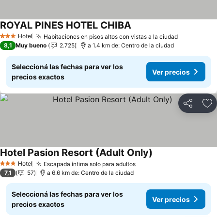
ROYAL PINES HOTEL CHIBA
Hotel
Habitaciones en pisos altos con vistas a la ciudad
3 Estrellas
8,1
Muy bueno
2.725
a 1.4 km de: Centro de la ciudad
Seleccioná las fechas para ver los
Ver precios
precios exactos
Compartir
Añ
Hotel Pasion Resort (Adult Only)
Hotel
Escapada íntima solo para adultos
3 Estrellas
7,1
57
a 6.6 km de: Centro de la ciudad
Seleccioná las fechas para ver los
Ver precios
precios exactos