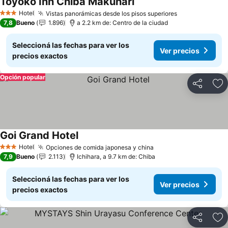
Toyoko Inn Chiba Makuhari
Hotel
Vistas panorámicas desde los pisos superiores
3 Estrellas
7,8
Bueno
1.896
a 2.2 km de: Centro de la ciudad
Seleccioná las fechas para ver los
Ver precios
precios exactos
Opción popular
Compartir
Añ
Goi Grand Hotel
Hotel
Opciones de comida japonesa y china
3 Estrellas
7,9
Bueno
2.113
Ichihara, a 9.7 km de: Chiba
Seleccioná las fechas para ver los
Ver precios
precios exactos
Compartir
Añ