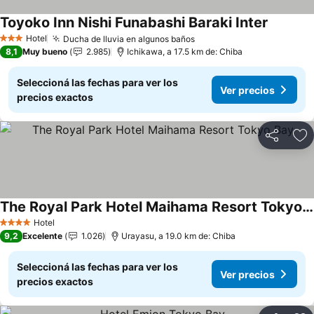
Toyoko Inn Nishi Funabashi Baraki Inter
Hotel
Ducha de lluvia en algunos baños
3 Estrellas
8,1
Muy bueno
2.985
Ichikawa, a 17.5 km de: Chiba
Seleccioná las fechas para ver los
Ver precios
precios exactos
Compartir
Añ
The Royal Park Hotel Maihama Resort Tokyo Bay
Hotel
4 Estrellas
9,2
Excelente
1.026
Urayasu, a 19.0 km de: Chiba
Seleccioná las fechas para ver los
Ver precios
precios exactos