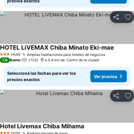
precios exactos
Compartir
Añ
HOTEL LiVEMAX Chiba Minato Eki-mae
Hotel
Amplias habitaciones para hoteles de negocios
3 Estrellas
7,6
Bueno
1.153
a 0.4 km de: Centro de la ciudad
Seleccioná las fechas para ver los
Ver precios
precios exactos
Compartir
Añ
Hotel Livemax Chiba Mihama
Hotel
Parking privado de pago