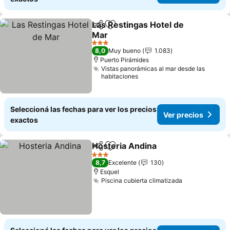
Las Restingas Hotel de
Compartir
Añadir a favoritos
Mar
3 Estrellas
8,0
Muy bueno
1.083
Puerto Pirámides
Vistas panorámicas al mar desde las
habitaciones
Seleccioná las fechas para ver los precios
Ver precios
exactos
Hosteria Andina
Compartir
Añadir a favoritos
3 Estrellas
8,7
Excelente
130
Esquel
Piscina cubierta climatizada