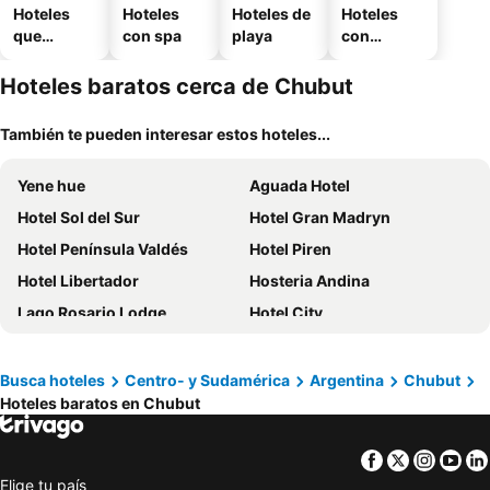
Hoteles
Hoteles
Hoteles de
Hoteles
que
con spa
playa
con
aceptan
estaciona
mascotas
miento
Hoteles baratos cerca de Chubut
También te pueden interesar estos hoteles...
Yene hue
Aguada Hotel
Hotel Sol del Sur
Hotel Gran Madryn
Hotel Península Valdés
Hotel Piren
Hotel Libertador
Hosteria Andina
Lago Rosario Lodge
Hotel City
Hotel Victoria
Austral
Hotel Tolosa
Dazzler by Wyndham Puerto Madryn
Busca hoteles
Centro- y Sudamérica
Argentina
Chubut
Hoteles baratos en Chubut
Hostería El Coirón
Apartment Belgrano
La Casona del Rio
Hotel Galicia
Facebook
Twitter
Insta
Yo
Yene Hue
La Posada
Elige tu país