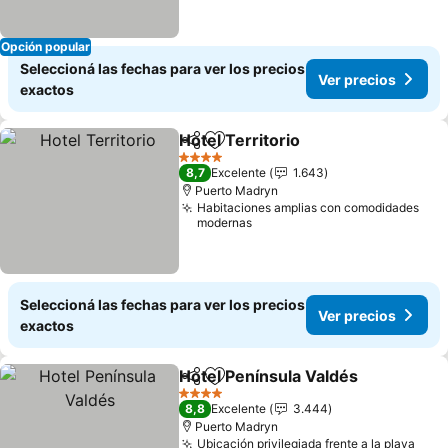
Opción popular
Seleccioná las fechas para ver los precios
Ver precios
exactos
Hotel Territorio
Compartir
Añadir a favoritos
4 Estrellas
8,7
Excelente
1.643
Puerto Madryn
Habitaciones amplias con comodidades
modernas
Seleccioná las fechas para ver los precios
Ver precios
exactos
Hotel Península Valdés
Compartir
Añadir a favoritos
4 Estrellas
8,8
Excelente
3.444
Puerto Madryn
Ubicación privilegiada frente a la playa