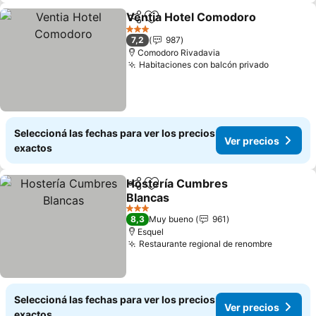
Ventia Hotel Comodoro
Compartir
Añadir a favoritos
3 Estrellas
7,2
987
Comodoro Rivadavia
Habitaciones con balcón privado
Seleccioná las fechas para ver los precios
Ver precios
exactos
Hostería Cumbres
Compartir
Añadir a favoritos
Blancas
3 Estrellas
8,3
Muy bueno
961
Esquel
Restaurante regional de renombre
Seleccioná las fechas para ver los precios
Ver precios
exactos