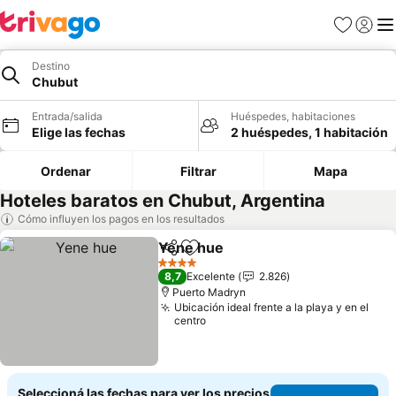
Favoritos
Iniciar 
Me
Destino
Chubut
Entrada/salida
Huéspedes, habitaciones
Elige las fechas
2 huéspedes, 1 habitación
Ordenar
Filtrar
Mapa
Hoteles baratos en Chubut, Argentina
Cómo influyen los pagos en los resultados
Yene hue
Compartir
Añadir a favoritos
4 Estrellas
8,7
Excelente
2.826
Puerto Madryn
Ubicación ideal frente a la playa y en el
centro
Seleccioná las fechas para ver los precios