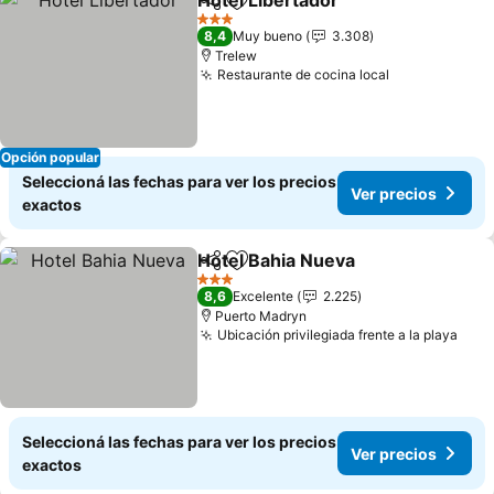
Hotel Libertador
Compartir
Añadir a favoritos
3 Estrellas
8,4
Muy bueno
3.308
Trelew
Restaurante de cocina local
Opción popular
Seleccioná las fechas para ver los precios
Ver precios
exactos
Hotel Bahia Nueva
Compartir
Añadir a favoritos
3 Estrellas
8,6
Excelente
2.225
Puerto Madryn
Ubicación privilegiada frente a la playa
Seleccioná las fechas para ver los precios
Ver precios
exactos