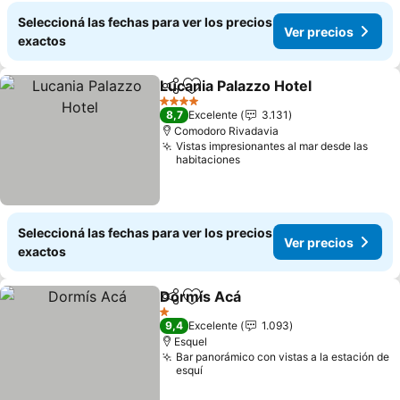
Seleccioná las fechas para ver los precios
Ver precios
exactos
Lucania Palazzo Hotel
Compartir
Añadir a favoritos
4 Estrellas
8,7
Excelente
3.131
Comodoro Rivadavia
Vistas impresionantes al mar desde las
habitaciones
Seleccioná las fechas para ver los precios
Ver precios
exactos
Dormís Acá
Compartir
Añadir a favoritos
1 Estrellas
9,4
Excelente
1.093
Esquel
Bar panorámico con vistas a la estación de
esquí