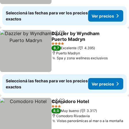
Seleccioná las fechas para ver los precios
Ver precios
exactos
Dazzler by Wyndham
Compartir
Añadir a favoritos
Puerto Madryn
4 Estrellas
8,7
Excelente
4.395
Puerto Madryn
Spa y zona wellness exclusivos
Seleccioná las fechas para ver los precios
Ver precios
exactos
Comodoro Hotel
Compartir
Añadir a favoritos
3 Estrellas
8,0
Muy bueno
3.317
Comodoro Rivadavia
Vistas panorámicas al mar o a la montaña