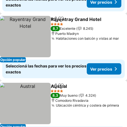
Ver precios
exactos
Rayentray Grand Hotel
Compartir
Añadir a favoritos
4 Estrellas
8,7
Excelente
8.245
Puerto Madryn
Habitaciones con balcón y vistas al mar
Opción popular
Seleccioná las fechas para ver los precios
Ver precios
exactos
Austral
Compartir
Añadir a favoritos
4 Estrellas
8,3
Muy bueno
4.324
Comodoro Rivadavia
Ubicación céntrica y costera de primera
Opción popular