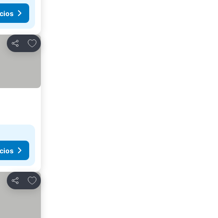
cios
Añadir a favoritos
Compartir
cios
Añadir a favoritos
Compartir