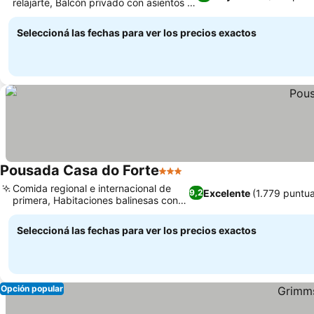
relajarte, Balcón privado con asientos al
Ver precios
aire libre
Seleccioná las fechas para ver los precios exactos
Pousada Casa do Forte
3 Estrellas
Ver precios
Comida regional e internacional de
Excelente
(1.779 puntu
9,2
primera, Habitaciones balinesas con
Ver precios
hamacas
Seleccioná las fechas para ver los precios exactos
Opción popular