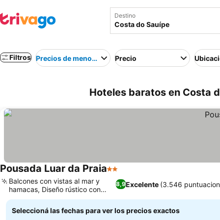
Destino
Filtros
Precios de menor a mayor
Precio
Ubicac
Hoteles baratos en Costa d
Pousada Luar da Praia
2 Estrellas
Ver precios
Balcones con vistas al mar y
Excelente
(3.546 puntuacion
8,9
hamacas, Diseño rústico con
Ver precios
encanto
Seleccioná las fechas para ver los precios exactos