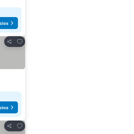
cios
Añadir a favoritos
Compartir
cios
Añadir a favoritos
Compartir