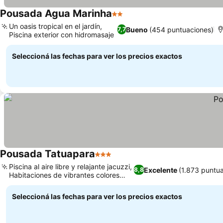
Pousada Agua Marinha
2 Estrellas
Ver precios
Un oasis tropical en el jardín,
Bueno
(454 puntuaciones)
7,7
Piscina exterior con hidromasaje
Ver precios
Seleccioná las fechas para ver los precios exactos
Pousada Tatuapara
3 Estrellas
Ver precios
Piscina al aire libre y relajante jacuzzi,
Excelente
(1.873 puntu
8,8
Habitaciones de vibrantes colores
Ver precios
baianos
Seleccioná las fechas para ver los precios exactos