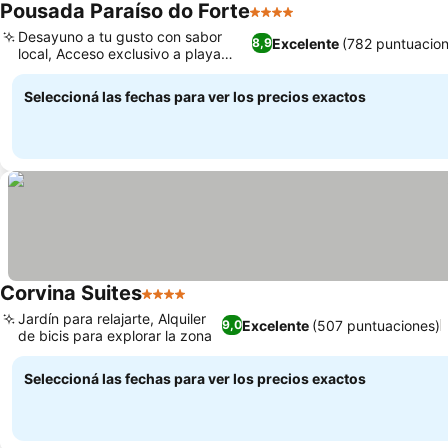
Pousada Paraíso do Forte
4 Estrellas
Ver precios
Desayuno a tu gusto con sabor
Excelente
(782 puntuacion
8,9
local, Acceso exclusivo a playa
Ver precios
privada
Seleccioná las fechas para ver los precios exactos
Corvina Suites
4 Estrellas
Ver precios
Jardín para relajarte, Alquiler
Excelente
(507 puntuaciones)
9,0
de bicis para explorar la zona
Ver precios
Seleccioná las fechas para ver los precios exactos