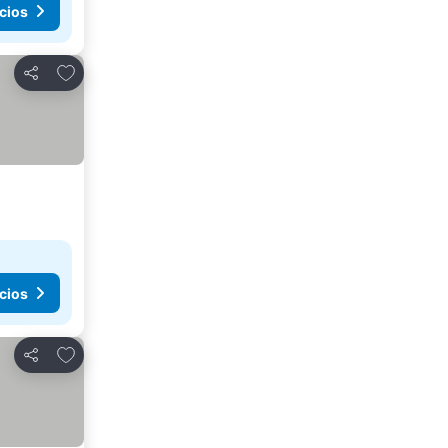
cios
Añadir a favoritos
Compartir
cios
Añadir a favoritos
Compartir