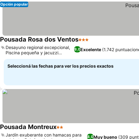
Opción popular
Pousada Rosa dos Ventos
3 Estrellas
Ver precios
Desayuno regional excepcional,
Excelente
(1.742 puntuacion
9,0
Piscina pequeña y jacuzzi
Ver precios
exterior
Seleccioná las fechas para ver los precios exactos
Pousada Montreux
2 Estrellas
Ver precios
Jardín exuberante con hamacas para
Muy bueno
(309 punt
8,0