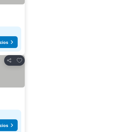
cios
Añadir a favoritos
Compartir
cios