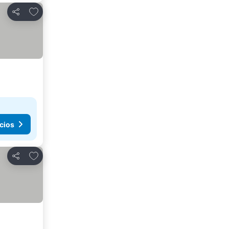
Añadir a favoritos
Compartir
cios
Añadir a favoritos
Compartir