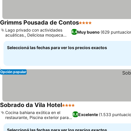
Grimms Pousada de Contos
4 Estrellas
Ver precios
Lago privado con actividades
Muy bueno
(629 puntuacio
8,4
acuáticas., Deliciosa moqueca
Ver precios
regional
Seleccioná las fechas para ver los precios exactos
Opción popular
Sobrado da Vila Hotel
4 Estrellas
Ver precios
Cocina bahiana exótica en el
Excelente
(1.533 puntuaci
8,6
restaurante, Piscina exterior para
Ver precios
relajarte
Seleccioná las fechas para ver los precios exactos