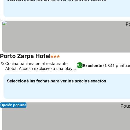
Porto Zarpa Hotel
3 Estrellas
Ver precios
Cocina bahiana en el restaurante
Excelente
(1.841 puntua
9,0
Atobá, Acceso exclusivo a una playa
Ver precios
privada
Seleccioná las fechas para ver los precios exactos
Opción popular