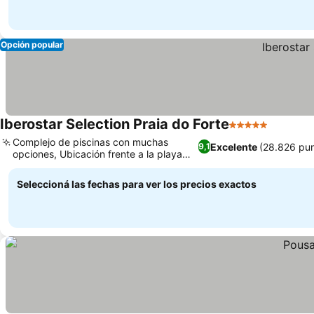
Opción popular
Iberostar Selection Praia do Forte
5 Estrellas
Ver prec
Complejo de piscinas con muchas
Excelente
(28.826 pun
9,1
opciones, Ubicación frente a la playa
Ver precios
con vistas al mar
Seleccioná las fechas para ver los precios exactos