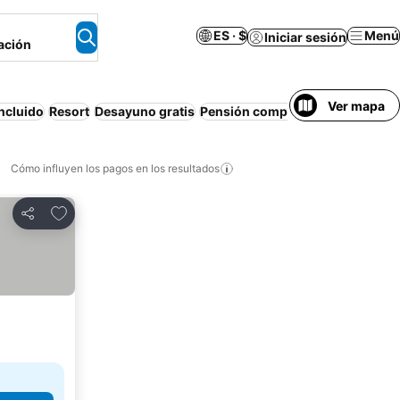
ES · $
Menú
Iniciar sesión
ación
Ver mapa
ncluido
Resort
Desayuno gratis
Pensión completa
Aire acondic
Cómo influyen los pagos en los resultados
Añadir a favoritos
Compartir