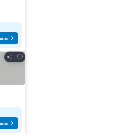
cios
Añadir a favoritos
Compartir
cios