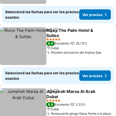
Seleccioná las fechas para ver los precios
Ver precios
exactos
Rixos The Palm Hotel &
Compartir
Añadir a favoritos
Suites
5 Estrellas
9,4
Excelente
25.737
Dubái
Rituales exclusivos del Anjana Spa
Seleccioná las fechas para ver los precios
Ver precios
exactos
Jumeirah Marsa Al Arab
Compartir
Añadir a favoritos
Dubai
5 Estrellas
8,9
Excelente
2.331
Dubái
Restaurante griego Iliana frente a la playa