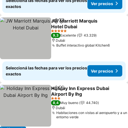
Seleccioná las fechas para ver los precios
Ver precios
exactos
JW Marriott Marquis
Compartir
Añadir a favoritos
Hotel Dubai
5 Estrellas
9,3
Excelente
43.329
Dubái
Buffet interactivo global Kitchen6
Seleccioná las fechas para ver los precios
Ver precios
exactos
Holiday Inn Express Dubai
Compartir
Añadir a favoritos
Airport By Ihg
3 Estrellas
8,4
Muy bueno
44.740
Dubái
Habitaciones con vistas al aeropuerto y a un
entorno verde