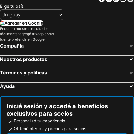
Crowne Plaza Dubai - Festival City By Ihg
Crowne Plaza Dubai Jumeirah By Ihg
Elige tu país
Holiday Inn Dubai Jumeirah Village Circle by IHG
Arabian Park Dubai, an Edge by Rotana Hotel
Four Points by Sheraton Bur Dubai
Park Regis Business Bay
Agregar en Google
The Creekside Hotel, Dubai - an Accor Hotel
Canal Central Hotel
Encontrá nuestros resultados
fácilmente: agregá trivago como
Barcelo Business Bay Dubai
Atlantis The Royal
fuente preferida en Google.
Compañía
Towers Rotana
Hyatt Place Dubai Jumeirah Residences
Mövenpick Hotel & Apartments Bur Dubai
DoubleTree by Hilton Dubai M Square Hotel & Residences
Nuestros productos
Radisson Blu Hotel, Dubai Canal View
The First Collection Dubai Business Bay
Swissôtel Al Ghurair
Al Khoory Executive Hotel, Al Wasl
Términos y políticas
Hyatt Place Dubai Wasl District
Hotel Boulevard, Autograph Collection
Ayuda
Millennium Plaza Downtown, Dubai
Hilton Dubai The Walk
The First Collection Dubai Marina
Grand Mercure Dubai city
Iniciá sesión y accedé a beneficios
Novotel Dubai Al Barsha
Holiday Inn Express Dubai Airport By Ihg
exclusivos para socios
Queen Elizabeth 2
Aloft Palm Jumeirah
Personalizá tu experiencia
Jumeira Rotana
NH Collection Dubai The Palm
Obtené ofertas y precios para socios
Raffles Dubai
Novotel Suites Mall Avenue Dubai