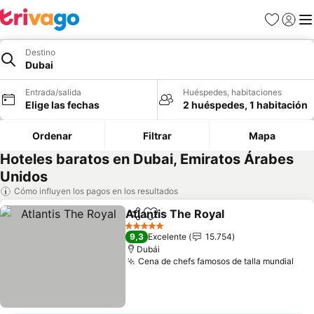
Favoritos
Iniciar 
Me
Destino
Dubai
Entrada/salida
Huéspedes, habitaciones
Elige las fechas
2 huéspedes, 1 habitación
Ordenar
Filtrar
Mapa
Hoteles baratos en Dubai, Emiratos Árabes
Unidos
Cómo influyen los pagos en los resultados
Atlantis The Royal
Compartir
Añadir a favoritos
5 Estrellas
9,3
Excelente
15.754
Dubái
Cena de chefs famosos de talla mundial