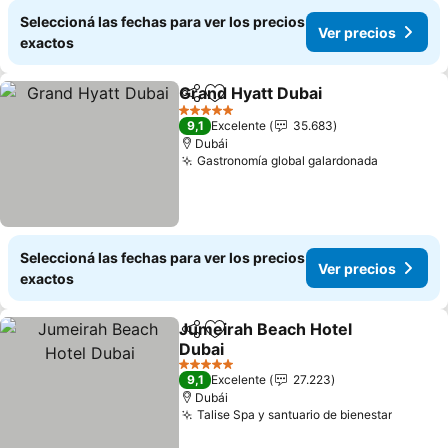
Seleccioná las fechas para ver los precios
Ver precios
exactos
Grand Hyatt Dubai
Compartir
Añadir a favoritos
5 Estrellas
9,1
Excelente
35.683
Dubái
Gastronomía global galardonada
Seleccioná las fechas para ver los precios
Ver precios
exactos
Jumeirah Beach Hotel
Compartir
Añadir a favoritos
Dubai
5 Estrellas
9,1
Excelente
27.223
Dubái
Talise Spa y santuario de bienestar