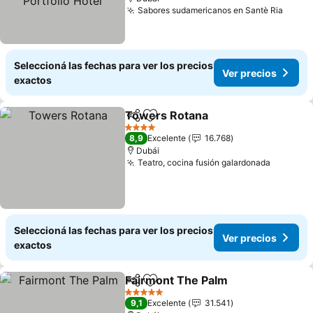
Sabores sudamericanos en Santè Ria
Seleccioná las fechas para ver los precios
Ver precios
exactos
Towers Rotana
Compartir
Añadir a favoritos
4 Estrellas
8,9
Excelente
16.768
Dubái
Teatro, cocina fusión galardonada
Seleccioná las fechas para ver los precios
Ver precios
exactos
Fairmont The Palm
Compartir
Añadir a favoritos
5 Estrellas
9,1
Excelente
31.541