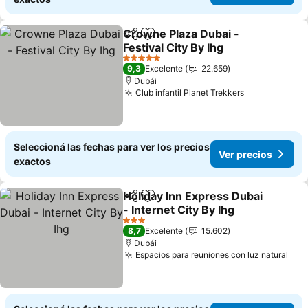
Crowne Plaza Dubai -
Compartir
Añadir a favoritos
Festival City By Ihg
5 Estrellas
9,3
Excelente
22.659
Dubái
Club infantil Planet Trekkers
Seleccioná las fechas para ver los precios
Ver precios
exactos
Holiday Inn Express Dubai
Compartir
Añadir a favoritos
- Internet City By Ihg
3 Estrellas
8,7
Excelente
15.602
Dubái
Espacios para reuniones con luz natural