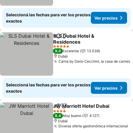
Seleccioná las fechas para ver los precios
Ver precios
exactos
SLS Dubai Hotel &
Compartir
Añadir a favoritos
Residences
5 Estrellas
9,0
Excelente
13.036
Dubái
Carna by Dario Cecchini, la casa de carnes
Seleccioná las fechas para ver los precios
Ver precios
exactos
JW Marriott Hotel Dubai
Compartir
Añadir a favoritos
4 Estrellas
8,4
Muy bueno
4.127
Dubái
Diversa oferta gastronómica internacional