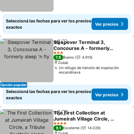
Seleccioná las fechas para ver los precios
Ver precios
exactos
Sleepover Terminal 3,
Compartir
Añadir a favoritos
Concourse A - formerly
sleep 'n fly
3 Estrellas
7,6
Bueno
4.919
Dubái
Un refugio de tránsito de inspiración
escandinava
Opción popular
Seleccioná las fechas para ver los precios
Ver precios
exactos
The First Collection at
Compartir
Añadir a favoritos
Jumeirah Village Circle, a
Tribute Portfolio Hotel
4 Estrellas
9,1
Excelente
14.029
Dubái