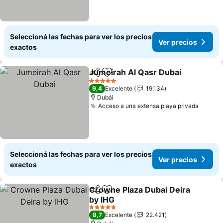
Seleccioná las fechas para ver los precios
Ver precios
exactos
Jumeirah Al Qasr Dubai
Compartir
Añadir a favoritos
5 Estrellas
9,4
Excelente
19.134
Dubái
Acceso a una extensa playa privada
Seleccioná las fechas para ver los precios
Ver precios
exactos
Crowne Plaza Dubai Deira
Compartir
Añadir a favoritos
by IHG
5 Estrellas
8,7
Excelente
22.421