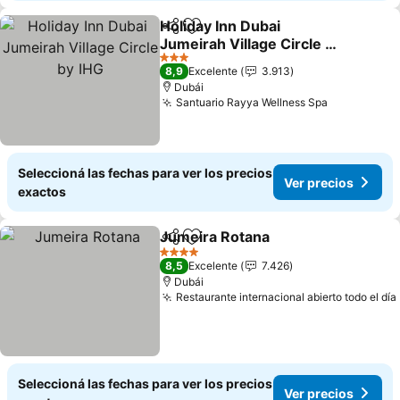
Holiday Inn Dubai
Compartir
Añadir a favoritos
Jumeirah Village Circle by
IHG
3 Estrellas
8,9
Excelente
3.913
Dubái
Santuario Rayya Wellness Spa
Seleccioná las fechas para ver los precios
Ver precios
exactos
Jumeira Rotana
Compartir
Añadir a favoritos
4 Estrellas
8,5
Excelente
7.426
Dubái
Restaurante internacional abierto todo el día
Seleccioná las fechas para ver los precios
Ver precios