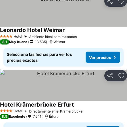
Compartir
Añ
Leonardo Hotel Weimar
Hotel
Ambiente ideal para mascotas
4 Estrellas
8,1
Muy bueno
13.535
Weimar
Seleccioná las fechas para ver los
Ver precios
precios exactos
Compartir
Añ
Hotel Krämerbrücke Erfurt
Hotel
Directamente en el Krämerbrücke
4 Estrellas
8,5
Excelente
7.641
Érfurt