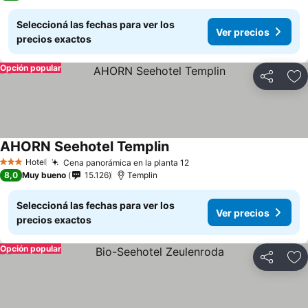
Seleccioná las fechas para ver los
Ver precios
precios exactos
Opción popular
Compartir
Añ
AHORN Seehotel Templin
Hotel
Cena panorámica en la planta 12
3 Estrellas
8,0
Muy bueno
15.126
Templin
Seleccioná las fechas para ver los
Ver precios
precios exactos
Opción popular
Compartir
Añ