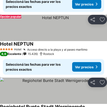
Seleccioná las fechas para ver los
Ver precios
precios exactos
Opción popular
Compartir
Añ
Hotel NEPTUN
Hotel
Acceso directo a la playa y al paseo marítimo
5 Estrellas
8,6
Excelente
15.426
Rostock
Seleccioná las fechas para ver los
Ver precios
precios exactos
Compartir
Añ
Regiohotel Bunte Stadt Wernigerode