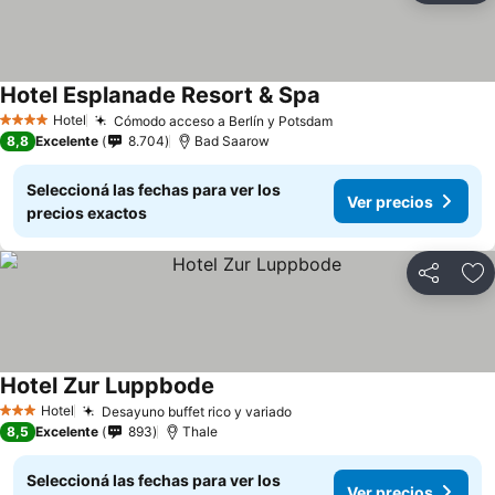
Hotel Esplanade Resort & Spa
Hotel
Cómodo acceso a Berlín y Potsdam
4 Estrellas
8,8
Excelente
8.704
Bad Saarow
Seleccioná las fechas para ver los
Ver precios
precios exactos
Compartir
Añ
Hotel Zur Luppbode
Hotel
Desayuno buffet rico y variado
3 Estrellas
8,5
Excelente
893
Thale
Seleccioná las fechas para ver los
Ver precios