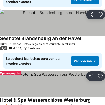
precios exactos
Compartir
Añ
Seehotel Brandenburg an der Havel
Hotel
Cenas junto al lago en el restaurante TafelSpizz
7,4
4.034
Beetzsee
Seleccioná las fechas para ver los
Ver precios
precios exactos
Opción popular
Compartir
Añ
Hotel & Spa Wasserschloss Westerburg