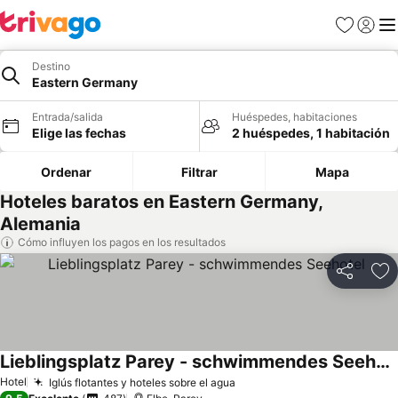
Favoritos
Iniciar 
Me
Destino
Eastern Germany
Entrada/salida
Huéspedes, habitaciones
Elige las fechas
2 huéspedes, 1 habitación
Ordenar
Filtrar
Mapa
Hoteles baratos en Eastern Germany,
Alemania
Cómo influyen los pagos en los resultados
Compartir
Añ
Lieblingsplatz Parey - schwimmendes Seehotel
Hotel
Iglús flotantes y hoteles sobre el agua