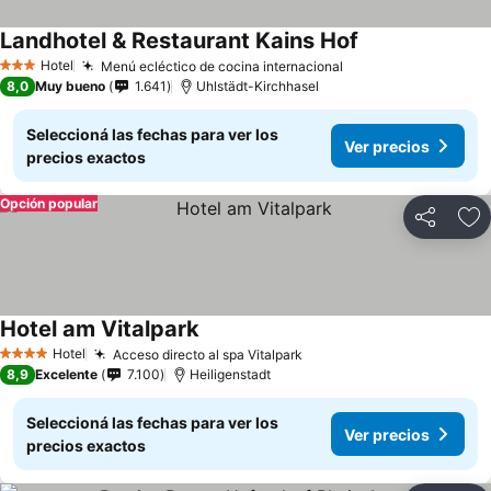
Landhotel & Restaurant Kains Hof
Hotel
Menú ecléctico de cocina internacional
3 Estrellas
8,0
Muy bueno
1.641
Uhlstädt-Kirchhasel
Seleccioná las fechas para ver los
Ver precios
precios exactos
Opción popular
Compartir
Añ
Hotel am Vitalpark
Hotel
Acceso directo al spa Vitalpark
4 Estrellas
8,9
Excelente
7.100
Heiligenstadt
Seleccioná las fechas para ver los
Ver precios
precios exactos