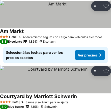
Compartir
Añ
Am Markt
Hotel
Aparcamiento seguro con carga para vehículos eléctricos
3 Estrellas
8,8
Excelente
1.824
Eisenach
Seleccioná las fechas para ver los
Ver precios
precios exactos
Compartir
Añ
Courtyard by Marriott Schwerin
Hotel
Sauna y solárium para relajarte
4 Estrellas
8,0
Muy bueno
5.155
Schwerin