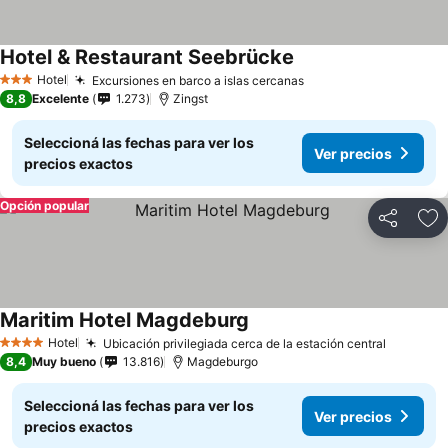
Hotel & Restaurant Seebrücke
Hotel
Excursiones en barco a islas cercanas
3 Estrellas
8,8
Excelente
1.273
Zingst
Seleccioná las fechas para ver los
Ver precios
precios exactos
Opción popular
Compartir
Añ
Maritim Hotel Magdeburg
Hotel
Ubicación privilegiada cerca de la estación central
4 Estrellas
8,4
Muy bueno
13.816
Magdeburgo
Seleccioná las fechas para ver los
Ver precios
precios exactos