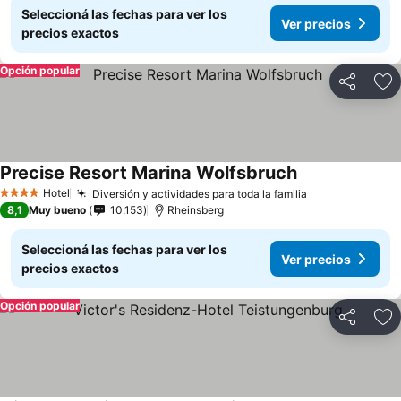
Seleccioná las fechas para ver los
Ver precios
precios exactos
Opción popular
Compartir
Añ
Precise Resort Marina Wolfsbruch
Hotel
Diversión y actividades para toda la familia
4 Estrellas
8,1
Muy bueno
10.153
Rheinsberg
Seleccioná las fechas para ver los
Ver precios
precios exactos
Opción popular
Compartir
Añ