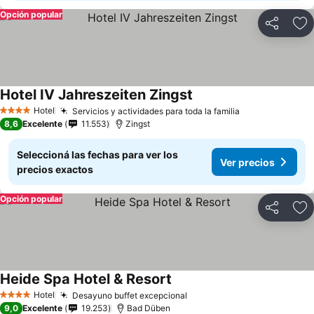
Opción popular
Compartir
Añ
Hotel IV Jahreszeiten Zingst
Hotel
Servicios y actividades para toda la familia
4 Estrellas
8,6
Excelente
11.553
Zingst
Seleccioná las fechas para ver los
Ver precios
precios exactos
Opción popular
Compartir
Añ
Heide Spa Hotel & Resort
Hotel
Desayuno buffet excepcional
4 Estrellas
9,0
Excelente
19.253
Bad Düben