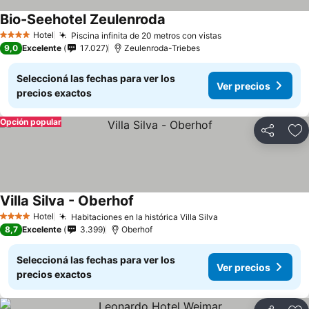
Bio-Seehotel Zeulenroda
Hotel
Piscina infinita de 20 metros con vistas
4 Estrellas
9,0
Excelente
17.027
Zeulenroda-Triebes
Seleccioná las fechas para ver los
Ver precios
precios exactos
Opción popular
Compartir
Añ
Villa Silva - Oberhof
Hotel
Habitaciones en la histórica Villa Silva
4 Estrellas
8,7
Excelente
3.399
Oberhof
Seleccioná las fechas para ver los
Ver precios
precios exactos