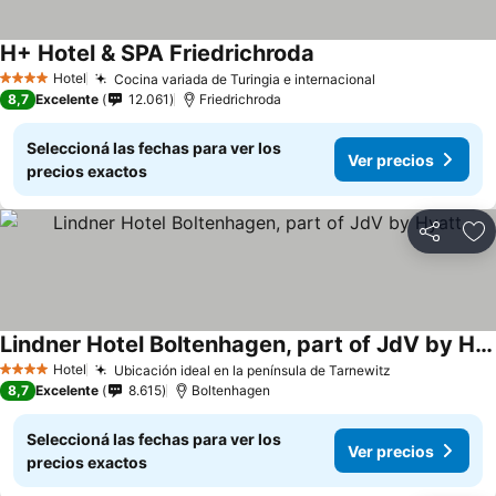
H+ Hotel & SPA Friedrichroda
Hotel
Cocina variada de Turingia e internacional
4 Estrellas
8,7
Excelente
12.061
Friedrichroda
Seleccioná las fechas para ver los
Ver precios
precios exactos
Compartir
Añ
Lindner Hotel Boltenhagen, part of JdV by Hyatt
Hotel
Ubicación ideal en la península de Tarnewitz
4 Estrellas
8,7
Excelente
8.615
Boltenhagen
Seleccioná las fechas para ver los
Ver precios
precios exactos