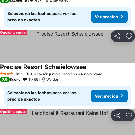
9,5
Excelente
487
Elbe-Parey
Seleccioná las fechas para ver los
Ver precios
precios exactos
Opción popular
Compartir
Añ
Precise Resort Schwielowsee
Hotel
Ubicación junto al lago con puerto privado
4 Estrellas
7,9
Bueno
6.459
Werder
Seleccioná las fechas para ver los
Ver precios
precios exactos
Opción popular
Compartir
Añ