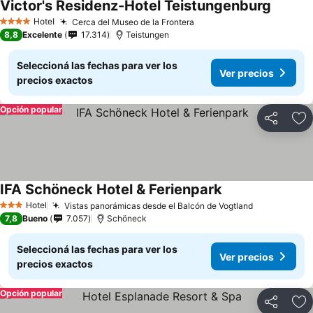
Victor's Residenz-Hotel Teistungenburg
Hotel
Cerca del Museo de la Frontera
4 Estrellas
8,8
Excelente
17.314
Teistungen
Seleccioná las fechas para ver los
Ver precios
precios exactos
Opción popular
Compartir
Añ
IFA Schöneck Hotel & Ferienpark
Hotel
Vistas panorámicas desde el Balcón de Vogtland
3 Estrellas
7,8
Bueno
7.057
Schöneck
Seleccioná las fechas para ver los
Ver precios
precios exactos
Opción popular
Compartir
Añ