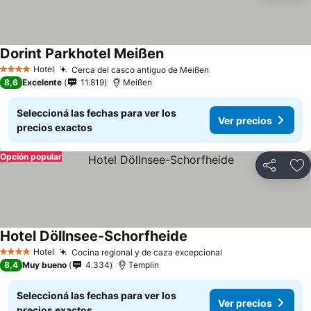
Dorint Parkhotel Meißen
Hotel
Cerca del casco antiguo de Meißen
4 Estrellas
8,6
Excelente
11.819
Meißen
Seleccioná las fechas para ver los
Ver precios
precios exactos
Opción popular
Compartir
Añ
Hotel Döllnsee-Schorfheide
Hotel
Cocina regional y de caza excepcional
4 Estrellas
8,4
Muy bueno
4.334
Templin
Seleccioná las fechas para ver los
Ver precios
precios exactos