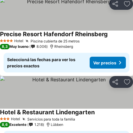
Compartir
Añ
Precise Resort Hafendorf Rheinsberg
Hotel
Piscina cubierta de 25 metros
4 Estrellas
8,3
Muy bueno
8.006
Rheinsberg
Seleccioná las fechas para ver los
Ver precios
precios exactos
Compartir
Añ
Hotel & Restaurant Lindengarten
Hotel
Servicios para toda la familia
3 Estrellas
8,6
Excelente
1.218
Lübben