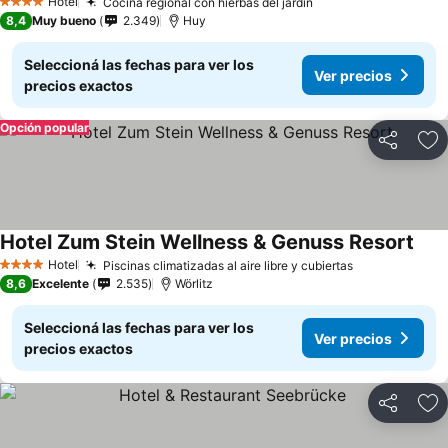
Hotel
Cocina regional con hierbas del jardín
4 Estrellas
8,4
Muy bueno
2.349
Huy
Seleccioná las fechas para ver los
Ver precios
precios exactos
Opción popular
Compartir
Añ
Hotel Zum Stein Wellness & Genuss Resort
Hotel
Piscinas climatizadas al aire libre y cubiertas
4 Estrellas
8,6
Excelente
2.535
Wörlitz
Seleccioná las fechas para ver los
Ver precios
precios exactos
Compartir
Añ