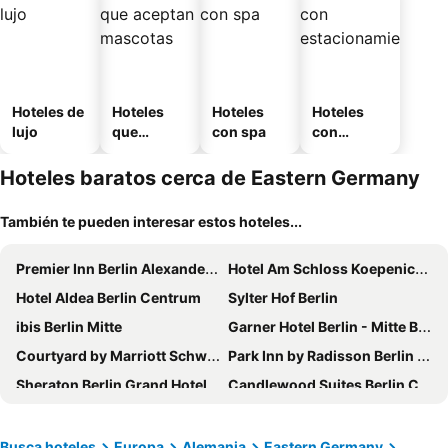
Hoteles de
Hoteles
Hoteles
Hoteles
lujo
que
con spa
con
aceptan
estaciona
mascotas
miento
Hoteles baratos cerca de Eastern Germany
También te pueden interesar estos hoteles...
Premier Inn Berlin Alexanderplatz hotel
Hotel Am Schloss Koepenick Berlin by Golden Tulip
Hotel Aldea Berlin Centrum
Sylter Hof Berlin
ibis Berlin Mitte
Garner Hotel Berlin - Mitte By Ihg
Courtyard by Marriott Schwerin
Park Inn by Radisson Berlin Alexanderplatz
Sheraton Berlin Grand Hotel Esplanade
Candlewood Suites Berlin Charlottenburg
Premier Inn Berlin City Spittelmarkt hotel
ibis budget Berlin Alexanderplatz
easyHotel Berlin Hackescher Markt
NH Collection Berlin Mitte am Checkpoint Charlie
Busca hoteles
Europa
Alemania
Eastern Germany