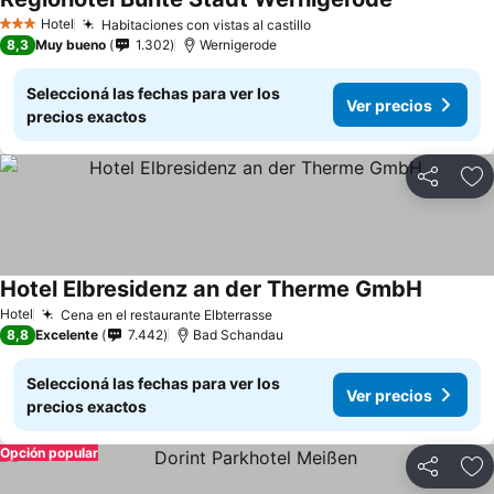
Hotel
Habitaciones con vistas al castillo
3 Estrellas
8,3
Muy bueno
1.302
Wernigerode
Seleccioná las fechas para ver los
Ver precios
precios exactos
Compartir
Añ
Hotel Elbresidenz an der Therme GmbH
Hotel
Cena en el restaurante Elbterrasse
8,8
Excelente
7.442
Bad Schandau
Seleccioná las fechas para ver los
Ver precios
precios exactos
Opción popular
Compartir
Añ