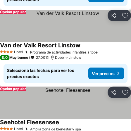
Opción popular
Compartir
Añ
Van der Valk Resort Linstow
Hotel
Programa de actividades infantiles a tope
4 Estrellas
8,0
Muy bueno
27.001
Dobbin-Linstow
Seleccioná las fechas para ver los
Ver precios
precios exactos
Opción popular
Compartir
Añ
Seehotel Fleesensee
Hotel
Amplia zona de bienestar y spa
4 Estrellas