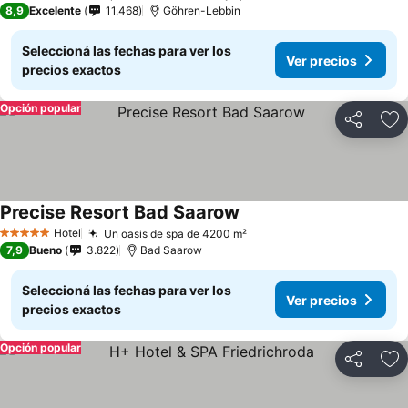
8,9
Excelente
11.468
Göhren-Lebbin
Seleccioná las fechas para ver los
Ver precios
precios exactos
Opción popular
Compartir
Añ
Precise Resort Bad Saarow
Hotel
Un oasis de spa de 4200 m²
5 Estrellas
7,9
Bueno
3.822
Bad Saarow
Seleccioná las fechas para ver los
Ver precios
precios exactos
Opción popular
Compartir
Añ