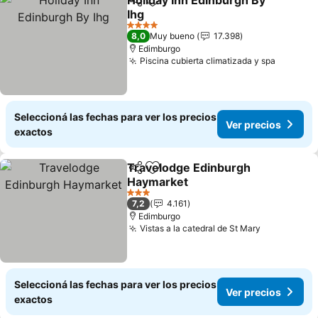
Holiday Inn Edinburgh By
Compartir
Añadir a favoritos
Ihg
Ver precios
4 Estrellas
8,0
Muy bueno
17.398
Edimburgo
Piscina cubierta climatizada y spa
Ver pre
Seleccioná las fechas para ver los precios
Ver precios
exactos
Travelodge Edinburgh
Compartir
Añadir a favoritos
Haymarket
Ver precios
3 Estrellas
7,2
4.161
Edimburgo
Vistas a la catedral de St Mary
Ver precio
Seleccioná las fechas para ver los precios
Ver precios
exactos