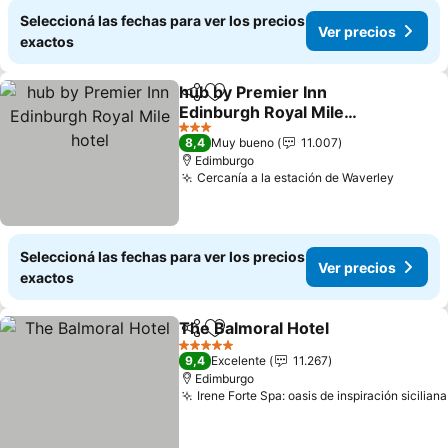
Seleccioná las fechas para ver los precios
Ver precios
exactos
hub by Premier Inn
Compartir
Añadir a favoritos
Edinburgh Royal Mile
hotel
Ver precios
3 Estrellas
8,4
Muy bueno
11.007
Edimburgo
Cercanía a la estación de Waverley
Ver pre
Seleccioná las fechas para ver los precios
Ver precios
exactos
The Balmoral Hotel
Compartir
Añadir a favoritos
Ver pre
5 Estrellas
9,4
Excelente
11.267
Edimburgo
Irene Forte Spa: oasis de inspiración siciliana