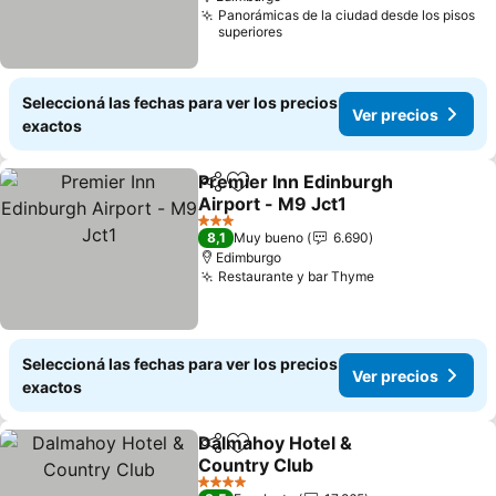
Panorámicas de la ciudad desde los pisos
superiores
Seleccioná las fechas para ver los precios
Ver precios
exactos
Premier Inn Edinburgh
Compartir
Añadir a favoritos
Airport - M9 Jct1
Ver precios
3 Estrellas
8,1
Muy bueno
6.690
Edimburgo
Restaurante y bar Thyme
Ver precios
Seleccioná las fechas para ver los precios
Ver precios
exactos
Dalmahoy Hotel &
Compartir
Añadir a favoritos
Country Club
Ver precios
4 Estrellas