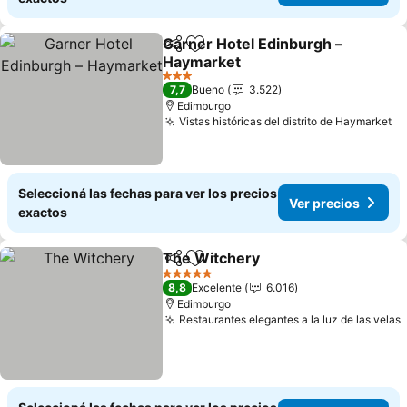
Garner Hotel Edinburgh –
Compartir
Añadir a favoritos
Haymarket
Ver precios
3 Estrellas
7,7
Bueno
3.522
Edimburgo
Vistas históricas del distrito de Haymarket
Ve
Seleccioná las fechas para ver los precios
Ver precios
exactos
The Witchery
Compartir
Añadir a favoritos
Ver precios
5 Estrellas
8,8
Excelente
6.016
Edimburgo
Restaurantes elegantes a la luz de las velas