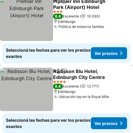
Premier Inn Edinburgh
Compartir
Añadir a favoritos
Park (Airport) Hotel
Ver precios
3 Estrellas
8,6
Excelente
10.093
Edimburgo
Política de estancia familiar
Ver precios
Seleccioná las fechas para ver los precios
Ver precios
exactos
Radisson Blu Hotel,
Compartir
Añadir a favoritos
Edinburgh City Centre
Ver precios
4 Estrellas
8,8
Excelente
12.777
Edimburgo
Ubicación top en la Royal Mile
Ver precio
Seleccioná las fechas para ver los precios
Ver precios
exactos