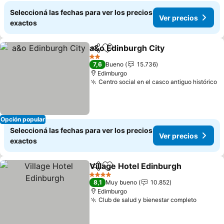
Seleccioná las fechas para ver los precios
Ver precios
exactos
a&o Edinburgh City
Compartir
Añadir a favoritos
Ver pre
2 Estrellas
7,6
Bueno
15.736
Edimburgo
Centro social en el casco antiguo histórico
V
Opción popular
Seleccioná las fechas para ver los precios
Ver precios
exactos
Village Hotel Edinburgh
Compartir
Añadir a favoritos
Ve
4 Estrellas
8,1
Muy bueno
10.852
Edimburgo
Club de salud y bienestar completo
Ver pre