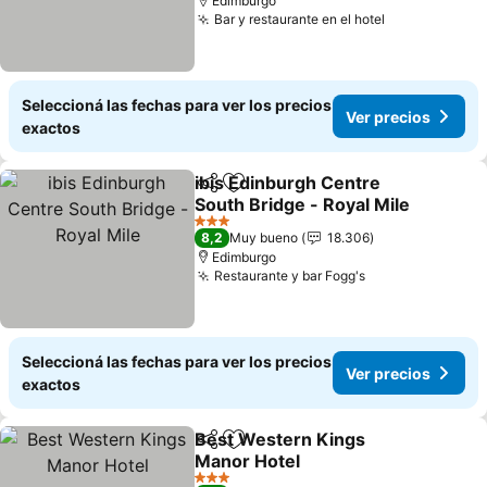
Edimburgo
Bar y restaurante en el hotel
Ver precios
Seleccioná las fechas para ver los precios
Ver precios
exactos
ibis Edinburgh Centre
Compartir
Añadir a favoritos
South Bridge - Royal Mile
Ver precios
3 Estrellas
8,2
Muy bueno
18.306
Edimburgo
Restaurante y bar Fogg's
Ver precios
Seleccioná las fechas para ver los precios
Ver precios
exactos
Best Western Kings
Compartir
Añadir a favoritos
Manor Hotel
Ver precios
3 Estrellas