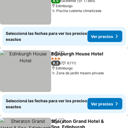
8,5
Excelente
17.865
Edimburgo
Piscina cubierta climatizada
Ver precios
Seleccioná las fechas para ver los precios
Ver precios
exactos
Edinburgh House Hotel
Compartir
Añadir a favoritos
Ver
3 Estrellas
6,2
6.111
Edimburgo
Zona de jardín trasero privado
Ver precio
Seleccioná las fechas para ver los precios
Ver precios
exactos
Sheraton Grand Hotel &
Compartir
Añadir a favoritos
Spa, Edinburgh