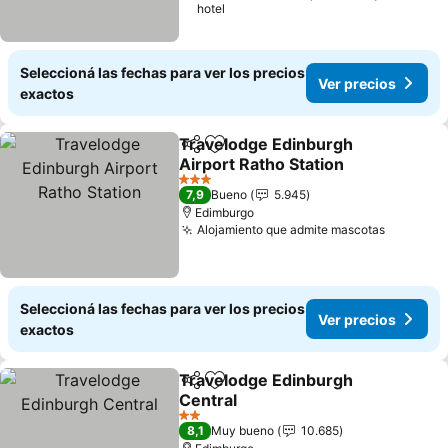
hotel
Seleccioná las fechas para ver los precios
Ver precios
exactos
Travelodge Edinburgh
Compartir
Añadir a favoritos
Airport Ratho Station
Ver precios
3 Estrellas
7,9
Bueno
5.945
Edimburgo
Alojamiento que admite mascotas
Ver prec
Seleccioná las fechas para ver los precios
Ver precios
exactos
Travelodge Edinburgh
Compartir
Añadir a favoritos
Central
Ver precios
2 Estrellas
8,1
Muy bueno
10.685