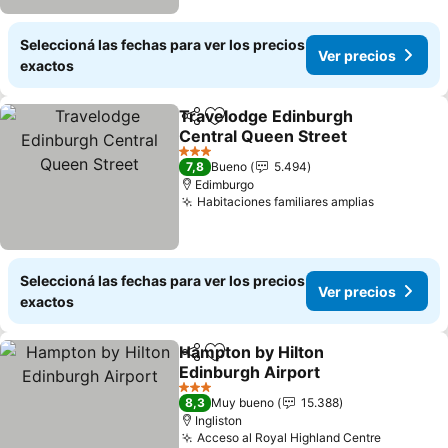
Seleccioná las fechas para ver los precios
Ver precios
exactos
Travelodge Edinburgh
Compartir
Añadir a favoritos
Central Queen Street
Ver precios
3 Estrellas
7,8
Bueno
5.494
Edimburgo
Habitaciones familiares amplias
Ver preci
Seleccioná las fechas para ver los precios
Ver precios
exactos
Hampton by Hilton
Compartir
Añadir a favoritos
Edinburgh Airport
Ver precios
3 Estrellas
8,3
Muy bueno
15.388
Ingliston
Acceso al Royal Highland Centre
Ver prec