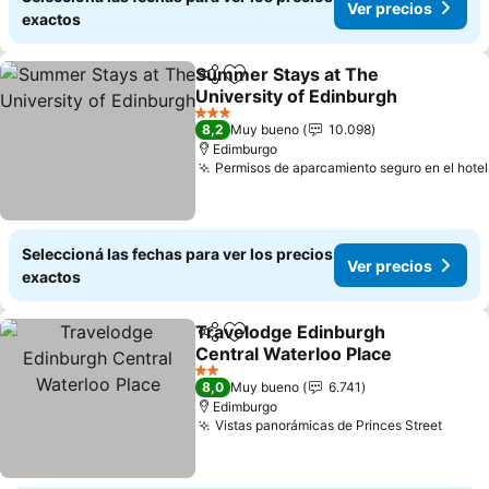
Ver precios
exactos
Summer Stays at The
Compartir
Añadir a favoritos
University of Edinburgh
Ver precios
3 Estrellas
8,2
Muy bueno
10.098
Edimburgo
Permisos de aparcamiento seguro en el hotel
Seleccioná las fechas para ver los precios
Ver precios
exactos
Travelodge Edinburgh
Compartir
Añadir a favoritos
Central Waterloo Place
Ver precios
2 Estrellas
8,0
Muy bueno
6.741
Edimburgo
Vistas panorámicas de Princes Street
Ver p