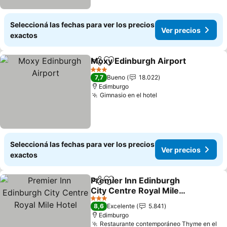
Seleccioná las fechas para ver los precios
Ver precios
exactos
Moxy Edinburgh Airport
Compartir
Añadir a favoritos
Ve
3 Estrellas
7,7
Bueno
18.022
Edimburgo
Gimnasio en el hotel
Ver precios
Seleccioná las fechas para ver los precios
Ver precios
exactos
Premier Inn Edinburgh
Compartir
Añadir a favoritos
City Centre Royal Mile
Hotel
Ver precios
3 Estrellas
8,6
Excelente
5.841
Edimburgo
Restaurante contemporáneo Thyme en el