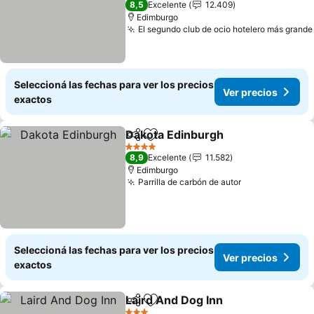
8,5
Excelente
12.409
Edimburgo
El segundo club de ocio hotelero más grande
Seleccioná las fechas para ver los precios
Ver precios
exactos
Dakota Edinburgh
Compartir
Añadir a favoritos
Ver prec
4 Estrellas
8,9
Excelente
11.582
Edimburgo
Parrilla de carbón de autor
Ver precios
Seleccioná las fechas para ver los precios
Ver precios
exactos
Laird And Dog Inn
Compartir
Añadir a favoritos
Ver prec