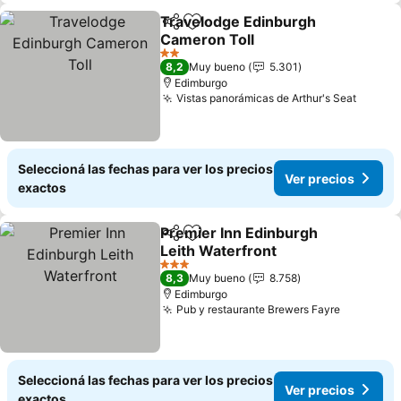
Travelodge Edinburgh
Compartir
Añadir a favoritos
Cameron Toll
Ver precios
2 Estrellas
8,2
Muy bueno
5.301
Edimburgo
Vistas panorámicas de Arthur's Seat
Ver pr
Seleccioná las fechas para ver los precios
Ver precios
exactos
Premier Inn Edinburgh
Compartir
Añadir a favoritos
Leith Waterfront
Ver precios
3 Estrellas
8,3
Muy bueno
8.758
Edimburgo
Pub y restaurante Brewers Fayre
Ver prec
Seleccioná las fechas para ver los precios
Ver precios
exactos