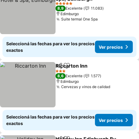
Ver precios
5 Estrellas
8,9
Excelente
11.083
Edimburgo
Suite termal One Spa
Ver precios
Seleccioná las fechas para ver los precios
Ver precios
exactos
Riccarton Inn
Compartir
Añadir a favoritos
Ver precios
3 Estrellas
8,6
Excelente
1.577
Edimburgo
Cervezas y vinos de calidad
Ver precios
Seleccioná las fechas para ver los precios
Ver precios
exactos