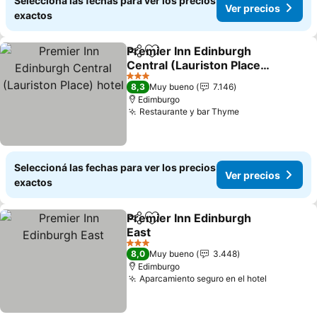
Seleccioná las fechas para ver los precios
Ver precios
exactos
Premier Inn Edinburgh
Compartir
Añadir a favoritos
Central (Lauriston Place)
hotel
Ver precios
3 Estrellas
8,3
Muy bueno
7.146
Edimburgo
Restaurante y bar Thyme
Ver precios
Seleccioná las fechas para ver los precios
Ver precios
exactos
Premier Inn Edinburgh
Compartir
Añadir a favoritos
East
Ver precios
3 Estrellas
8,0
Muy bueno
3.448
Edimburgo
Aparcamiento seguro en el hotel
Ver preci