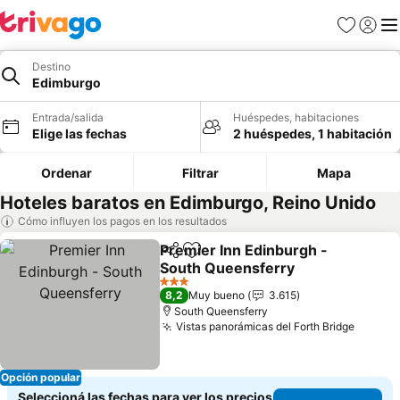
Favoritos
Iniciar 
Me
Destino
Edimburgo
Entrada/salida
Huéspedes, habitaciones
Elige las fechas
2 huéspedes, 1 habitación
Ordenar
Filtrar
Mapa
Hoteles baratos en Edimburgo, Reino Unido
Cómo influyen los pagos en los resultados
Premier Inn Edinburgh -
Compartir
Añadir a favoritos
South Queensferry
Ver precios
3 Estrellas
8,2
Muy bueno
3.615
South Queensferry
Vistas panorámicas del Forth Bridge
Ver pr
Opción popular
Seleccioná las fechas para ver los precios