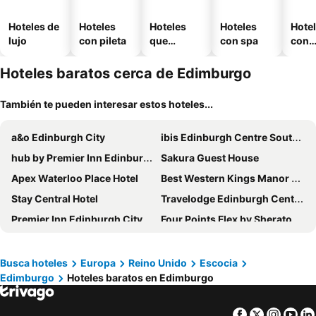
Hoteles de
Hoteles
Hoteles
Hoteles
Hote
lujo
con pileta
que
con spa
con
aceptan
esta
mascotas
mien
Hoteles baratos cerca de Edimburgo
También te pueden interesar estos hoteles...
a&o Edinburgh City
ibis Edinburgh Centre South Bridge - Royal Mile
hub by Premier Inn Edinburgh Royal Mile hotel
Sakura Guest House
Apex Waterloo Place Hotel
Best Western Kings Manor Hotel
Stay Central Hotel
Travelodge Edinburgh Central Queen Street
Premier Inn Edinburgh City Centre (Waverley) hotel
Four Points Flex by Sheraton Edinburgh
Britannia Edinburgh Hotel
Dalmahoy Hotel & Country Club
Edinburgh House Hotel
Premier Inn Edinburgh City Centre Royal Mile Hotel
Busca hoteles
Europa
Reino Unido
Escocia
Edimburgo
Hoteles baratos en Edimburgo
Travelodge Edinburgh Central
Grassmarket Hotel
Courtyard by Marriott Edinburgh West
Novotel Edinburgh Centre
Facebook
Twitter
Insta
Yo