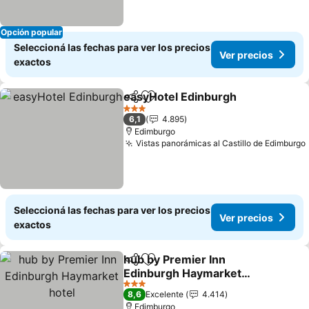
Opción popular
Seleccioná las fechas para ver los precios
Ver precios
exactos
easyHotel Edinburgh
Compartir
Añadir a favoritos
Ver p
3 Estrellas
6,1
4.895
Edimburgo
Vistas panorámicas al Castillo de Edimburgo
Seleccioná las fechas para ver los precios
Ver precios
exactos
hub by Premier Inn
Compartir
Añadir a favoritos
Edinburgh Haymarket
hotel
Ver precios
3 Estrellas
8,6
Excelente
4.414
Edimburgo