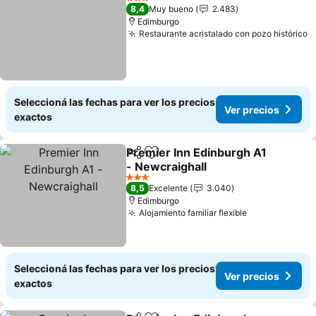
3 Estrellas
8,4
Muy bueno
2.483
Edimburgo
Restaurante acristalado con pozo histórico
V
Seleccioná las fechas para ver los precios
Ver precios
exactos
Premier Inn Edinburgh A1
Compartir
Añadir a favoritos
- Newcraighall
Ver precios
3 Estrellas
8,5
Excelente
3.040
Edimburgo
Alojamiento familiar flexible
Ver precios
Seleccioná las fechas para ver los precios
Ver precios
exactos